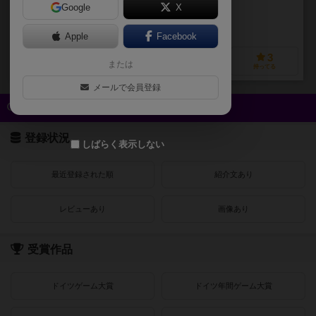
Google
X
作品説明文の編集者を募集中
Apple
Facebook
2
6
3
3
または
興味あり
経験あり
お気に入り
持ってる
メールで会員登録
クイック検索
登録状況
しばらく表示しない
最近登録された順
紹介文あり
レビューあり
画像あり
受賞作品
ドイツゲーム大賞
ドイツ年間ゲーム大賞