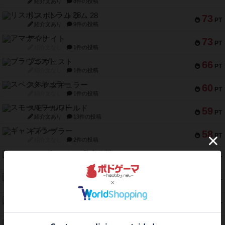
紹介文あり
8件の投稿
リスボン・トラム 28
73
PT
紹介文あり
9件の投稿
アマナイト
73
PT
紹介文なし
1件の投稿
ブラヴェスト
66
PT
紹介文なし
1件の投稿
スペクタキュラー
60
PT
紹介文なし
1件の投稿
スモールワールド
59
PT
紹介文あり
13件の投稿
ギャンブラー
58
PT
紹介文なし
2件の投稿
Bitter End ブタペスト救出作戦
52
PT
紹介文なし
1件の投稿
ラピード
46
PT
紹介文なし
1件の投稿
ザ・フラッフィー・ライト
44
PT
紹介文なし
0件の投稿
ふたつの城の物語