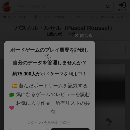
ログイン
ボドゲーマTOP
ボードゲームの検索
パスカル・ルセル（Pascal Roussel）
パスカル・ルセル（Pascal Roussel）
1個のボードゲーム
閉じる
ボードゲームのプレイ履歴を記録し
検索メニュー
て、
自分のデータを管理しませんか？
約75,000人
がボドゲーマを利用中！
遊んだボードゲームを記録する
パーフェクトアリバイ
気になるゲームのレビューを読む
Où étiez-vous?
お気に入り作品・所有リストの共
有
ログイン / 会員登録（10秒）
5～20人
15分前後
8歳～
0件