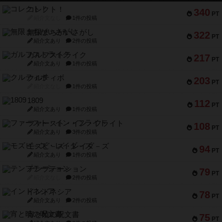
コレクト！
340
PT
紹介文なし
1件の投稿
無限まちがいさがし
322
PT
紹介文あり
2件の投稿
ガルフストライク
217
PT
紹介文あり
1件の投稿
クルティボ
203
PT
紹介文なし
1件の投稿
1809
112
PT
紹介文あり
1件の投稿
ファースト・イン・フライト
108
PT
紹介文あり
3件の投稿
モズビ－ズ・レイダ－ズ
94
PT
紹介文あり
1件の投稿
テンプテーション
79
PT
紹介文なし
2件の投稿
インドネシア
78
PT
紹介文あり
2件の投稿
宵と暁の呪文書
75
PT