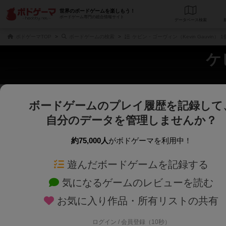
世界のボードゲームを楽しもう！
ボードゲーム専門の総合情報サイト
データベース
検
ボドゲーマTOP
ボードゲームの検索
ケビン・ゴーヴィン（Kevin Gauvin）
ケ
ボードゲームのプレイ履歴を記録して
さくさく表示
じっくり表示
自分のデータを管理しませんか？
商品名、商品説明文、デザイナー名、テーマ名、メカニクス名を対象にフリー
ゲームデザイナー名を指定して
フリーワード
ゲームデザイナー
約75,000人
がボドゲーマを利用中！
遊んだボードゲームを記録する
対象年齢を指定します。
世界観や登場人
対象年齢
テーマ/フレー
気になるゲームのレビューを読む
お気に入り作品・所有リストの共有
ログイン / 会員登録（10秒）