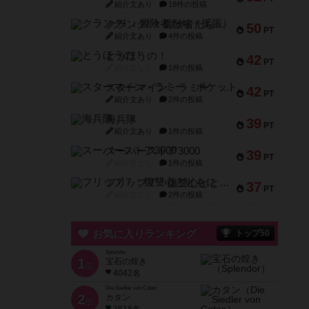
紹介文あり
18件の投稿
クランク! ：冒険者たち（拡張）
50
PT
紹介文あり
4件の投稿
とうほうの！
42
PT
紹介文なし
1件の投稿
スターマイン・ラミー ポケット
42
PT
紹介文あり
2件の投稿
海兵隊
39
PT
紹介文あり
1件の投稿
スーパーストア3000
39
PT
紹介文なし
1件の投稿
フリップ７：復讐心とともに
37
PT
紹介文なし
2件の投稿
お気に入りランキング
トップ50
Splendor
1
宝石の煌き
位
4042名
Die Siedler von Catan
2
カタン
位