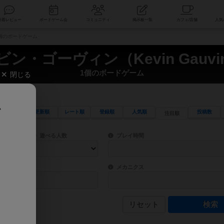
索
新着レビュー
ボードゲーム会
コミュニティ
掲示板一覧
 1個のボードゲーム
ビン・ゴーヴィン（Kevin Gauvi
1個のボードゲーム
閉じる
、
更新順
レート順
登録順
人気順
投稿数
注目順
ワード検索ができます。
検索できます。
プレイ対象人数に含まれるボードゲームを指定します。
目安となる所要時間を指定することができ
遊べる人数
プレイ時間
物などモチーフ・ストーリーを指定することができます。直感的にゲームシステムを理解
ゲーム性を構成するコアシステムです。主
バー
メカニクス
リセット