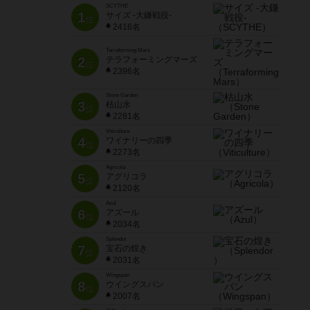
SCYTHE
1
サイズ -大鎌戦役-
位
2416名
Terraforming Mars
2
テラフォーミングマーズ
位
2396名
Stone Garden
3
枯山水
位
2281名
Viticulture
4
ワイナリーの四季
位
2273名
Agricola
5
アグリコラ
位
2120名
Azul
6
アズール
位
2034名
Splendor
7
宝石の煌き
位
2031名
Wingspan
8
ウイングスパン
位
2007名