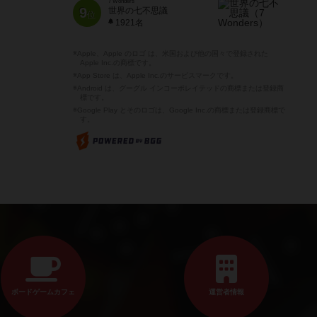
7 Wonders
9
世界の七不思議
位
1921名
※Apple、Apple のロゴ は、米国および他の国々で登録された
Apple Inc.の商標です。
※App Store は、Apple Inc.のサービスマークです。
※Android は、グーグル インコーポレイテッドの商標または登録商
標です。
※Google Play とそのロゴは、Google Inc.の商標または登録商標で
す。
ボードゲームカフェ
運営者情報