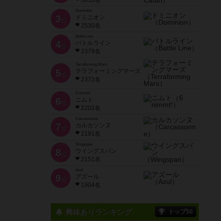
3618名
Dominion
3
ドミニオン
位
2530名
Battle Line
4
バトルライン
位
2379名
Terraforming Mars
5
テラフォーミングマーズ
位
2372名
6 nimmt!
6
ニムト
位
2202名
Carcassonne
7
カルカソンヌ
位
2191名
Wingspan
8
ウイングスパン
位
2151名
Azul
9
アズール
位
1904名
興味ありランキング
トップ50