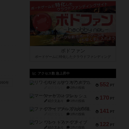
ボドファン
ボードゲームに特化したクラウドファンディング
アクセス数 急上昇中
リワイルド：サウスアメリカ
990年
552
PT
紹介文なし
2件の投稿
マーケットフレッシュ
170
PT
紹介文あり
1件の投稿
ファイアー・ブルズ / 火牛陣
141
PT
紹介文なし
1件の投稿
ワン・トゥ・ファイブ
122
PT
紹介文あり
1件の投稿