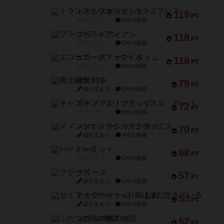
トランスオリエント・エクスプレス
119
PT
紹介文なし
1件の投稿
フラットアイアン
118
PT
紹介文なし
2件の投稿
エコーズ・オブ・タイム
118
PT
紹介文なし
8件の投稿
南北戦争
79
PT
紹介文あり
1件の投稿
キャプテン・フリップ：イスラ・ボンバ
72
PT
紹介文なし
2件の投稿
メメントオンラインタクティクス
70
PT
紹介文あり
4件の投稿
パーミッド
68
PT
紹介文なし
1件の投稿
クリーグ
57
PT
紹介文あり
1件の投稿
セミファイナル ～お前はまだ生きている～
53
PT
紹介文あり
1件の投稿
ふたつの街の物語
52
PT