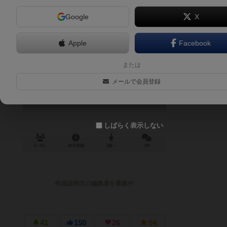
Google
X
Apple
Facebook
スタンプ絵作りクイズ インク de リ
または
ンク！
メールで会員登録
Ink It!
6.5
しばらく表示しない
2～8人
20分前後
7歳～
1件
作品説明文の編集者を募集中
41
150
26
94