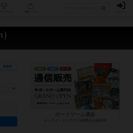
ログイン
カフェ/店舗
人気ボードゲーム
通販ストア
n）
発売年
ます。マニュアルを読む時間や参加者へのルール説明時間は含まれていないため、初めて遊
できるよう、中世ファンタジー・クッキング・海賊同士の対決など、ゲームコンセプトを絞
にボードゲームに慣れている方向けの絞込機能です。例えば「ダイスロール」はランダム値
ボードゲーム通販
オンラインストアで7,500商品を販売中