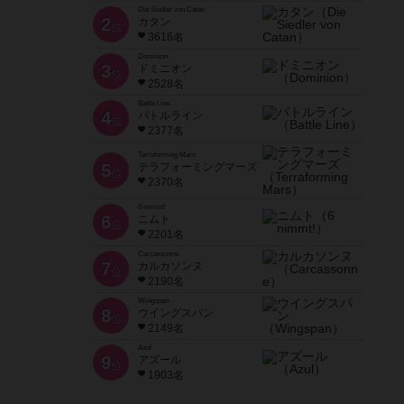
Die Siedler von Catan
2
カタン
位
3616名
Dominion
3
ドミニオン
位
2528名
Battle Line
4
バトルライン
位
2377名
Terraforming Mars
5
テラフォーミングマーズ
位
2370名
6 nimmt!
6
ニムト
位
2201名
Carcassonne
7
カルカソンヌ
位
2190名
Wingspan
8
ウイングスパン
位
2149名
Azul
9
アズール
位
1903名