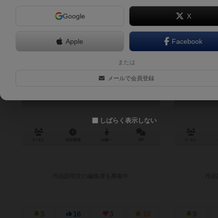
Google
X
Apple
Facebook
アドベンチャラーズ：チックの神殿
アドベンチ
または
The Adventurers: The Temple of Chac
ミッド
メールで会員登録
The Adven
しばらく表示しない
2～6人
45分前後
10歳～
3件
2～6人
作品説明文の編集者を募集中
作品
3
16
3
10
9