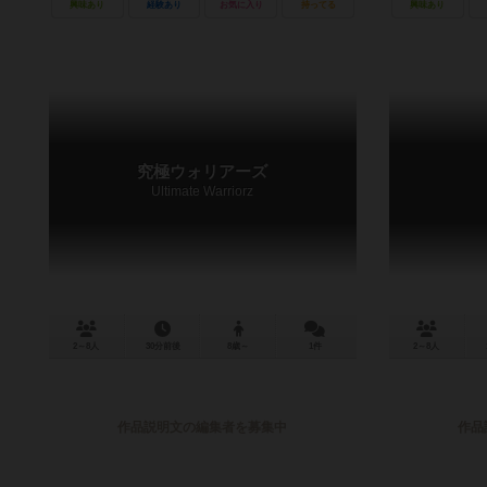
興味あり
経験あり
お気に入り
持ってる
興味あり
究極ウォリアーズ
Ultimate Warriorz
2～8人
30分前後
8歳～
1件
2～8人
作品説明文の編集者を募集中
作品