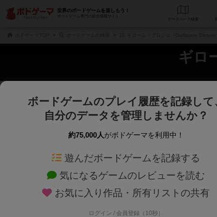
世界のボードゲームを楽しもう！
ボードゲーム専門の総合情報サイト
データベース
検
ボドゲーマTOP
ボードゲームの検索
ギローム・ブロシェ（Guillaume Bloss
ギロー
ボードゲームのプレイ履歴を記録して
さくさく表示
じっくり表示
自分のデータを管理しませんか？
商品名、商品説明文、デザイナー名、テーマ名、メカニクス名を対象にフリー
ゲームデザイナー名を指定して
フリーワード
ゲームデザイナー
約75,000人
がボドゲーマを利用中！
遊んだボードゲームを記録する
対象年齢を指定します。
世界観や登場人
対象年齢
テーマ/フレー
気になるゲームのレビューを読む
お気に入り作品・所有リストの共有
ログイン / 会員登録（10秒）