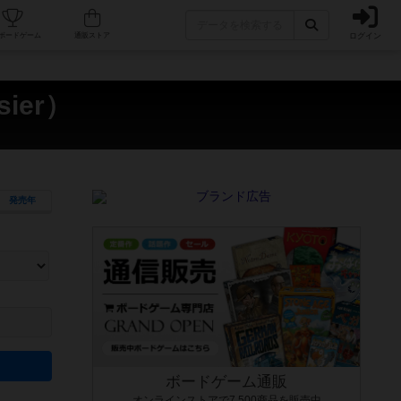
ログイン
カフェ/店舗
人気ボードゲーム
通販ストア
ier）
発売年
ます。マニュアルを読む時間や参加者へのルール説明時間は含まれていないため、初めて遊
できるよう、中世ファンタジー・クッキング・海賊同士の対決など、ゲームコンセプトを絞
にボードゲームに慣れている方向けの絞込機能です。例えば「ダイスロール」はランダム値
ボードゲーム通販
オンラインストアで7,500商品を販売中