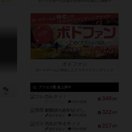
ボドゲが遊べる店舗を全国500店舗以上掲載中
持ってる
ボドファン
ボードゲームに特化したクラウドファンディング
アクセス数 急上昇中
0件
コレクト！
340
PT
紹介文なし
1件の投稿
無限まちがいさがし
322
PT
紹介文あり
2件の投稿
ガルフストライク
217
PT
紹介文あり
1件の投稿