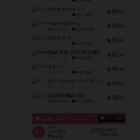
紹介文なし
1件の投稿
スペクタキュラー
60
PT
紹介文なし
1件の投稿
スモールワールド
59
PT
紹介文あり
13件の投稿
ギャンブラー
58
PT
紹介文なし
2件の投稿
Bitter End ブタペスト救出作戦
52
PT
紹介文なし
1件の投稿
ラピード
46
PT
紹介文なし
1件の投稿
ザ・フラッフィー・ライト
44
PT
紹介文なし
0件の投稿
ふたつの城の物語
39
PT
紹介文あり
6件の投稿
お気に入りランキング
トップ50
Splendor
1
宝石の煌き
位
4040名