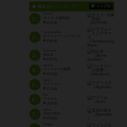
興味ありランキング
トップ50
SCYTHE
1
サイズ -大鎌戦役-
位
2415名
Terraforming Mars
2
テラフォーミングマーズ
位
2394名
Stone Garden
3
枯山水
位
2281名
Viticulture
4
ワイナリーの四季
位
2272名
Agricola
5
アグリコラ
位
2119名
Azul
6
アズール
位
2035名
Splendor
7
宝石の煌き
位
2028名
Wingspan