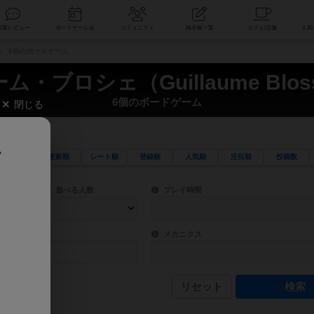
索
新着レビュー
ボードゲーム会
コミュニティ
掲示板一覧
ier） 6個のボードゲーム
ム・ブロシェ（Guillaume Bloss
6個のボードゲーム
閉じる
、
更新順
レート順
登録順
人気順
注目順
投稿数
ワード検索ができます。
検索できます。
プレイ対象人数に含まれるボードゲームを指定します。
目安となる所要時間を指定することができ
遊べる人数
プレイ時間
物などモチーフ・ストーリーを指定することができます。直感的にゲームシステムを理解
ゲーム性を構成するコアシステムです。主
バー
メカニクス
リセット