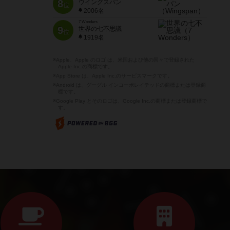
8
ウイングスパン
位
2006名
7 Wonders
9
世界の七不思議
位
1919名
※Apple、Apple のロゴ は、米国および他の国々で登録された
Apple Inc.の商標です。
※App Store は、Apple Inc.のサービスマークです。
※Android は、グーグル インコーポレイテッドの商標または登録商
標です。
※Google Play とそのロゴは、Google Inc.の商標または登録商標で
す。