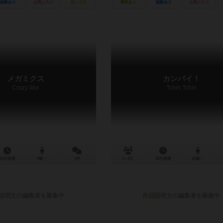
経験あり
お気に入り
持ってる
興味あり
経験あり
お気に入り
メガミクス
カンパイ！
Crazy Mix
Tchin Tchin
15分前後
8歳～
1件
4～8人
15分前後
12歳～
説明文の編集者を募集中
作品説明文の編集者を募集中