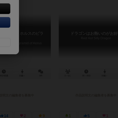
ャラーズ：ホルスのピラ
ドラゴンはお熱いのがお好
Red Hot Silly Dragon
turers: The Pyramid of Horus
45分前後
13歳～
0件
2～5人
30～40分
10歳～
説明文の編集者を募集中
作品説明文の編集者を募集中
14
2
9
1
5
1