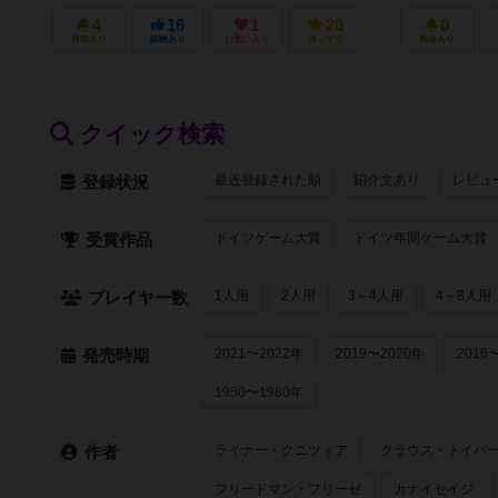
4
16
1
20
0
興味あり
経験あり
お気に入り
持ってる
興味あり
クイック検索
最近登録された順
紹介文あり
レビュ
登録状況
ドイツゲーム大賞
ドイツ年間ゲーム大賞
受賞作品
1人用
2人用
3～4人用
4～8人用
プレイヤー数
2021〜2022年
2019〜2020年
2016
発売時期
1950〜1980年
ライナー・クニツィア
クラウス・トイバ
作者
フリードマン・フリーゼ
カナイセイジ