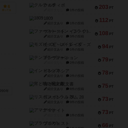
クルティボ
203
6
PT
紹介文なし
1件の投稿
持ってる
1809
112
PT
紹介文あり
1件の投稿
ファースト・イン・フライト
108
PT
紹介文あり
3件の投稿
モズビ－ズ・レイダ－ズ
94
PT
紹介文あり
1件の投稿
テンプテーション
79
PT
紹介文なし
2件の投稿
インドネシア
78
PT
紹介文あり
2件の投稿
宵と暁の呪文書
75
PT
紹介文あり
8件の投稿
990年
リスボン・トラム 28
73
PT
紹介文あり
9件の投稿
アマナイト
73
PT
紹介文なし
1件の投稿
ブラヴェスト
66
PT