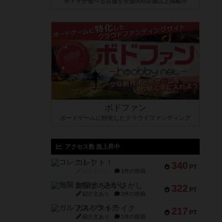
ボドゲが遊べる店舗を全国500店舗以上掲載中
ボドファン
ボードゲームに特化したクラウドファンディング
アクセス数 急上昇中
コレクト！
340
PT
紹介文なし
1件の投稿
無限まちがいさがし
322
PT
紹介文あり
2件の投稿
ガルフストライク
217
PT
紹介文あり
1件の投稿