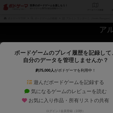
世界のボードゲームを楽しもう！
ボードゲーム専門の総合情報サイト
データベース
検
ボドゲーマTOP
ボードゲームの検索
アルミン ランガーニ（Armin Rangani
アル
ボードゲームのプレイ履歴を記録して
じっくり表示
さくさく表示
自分のデータを管理しませんか？
商品名、商品説明文、デザイナー名、テーマ名、メカニクス名を対象にフリー
ゲームデザイナー名を指定して
フリーワード
ゲームデザイナー
約75,000人
がボドゲーマを利用中！
遊んだボードゲームを記録する
対象年齢を指定します。
世界観や登場人
対象年齢
テーマ/フレー
気になるゲームのレビューを読む
お気に入り作品・所有リストの共有
ログイン / 会員登録（10秒）