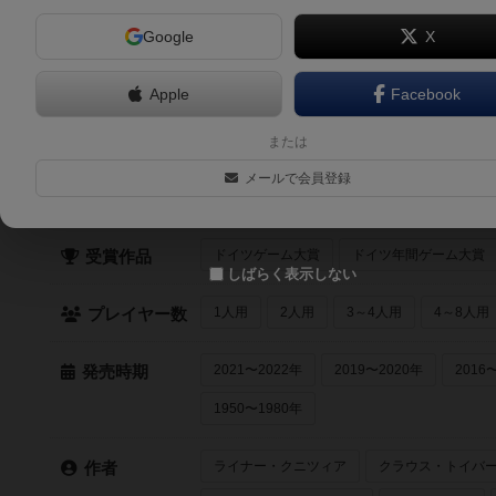
Google
X
6.4
影の評議会（Council of Shadows）
1人～4人
60分～90分
14歳～
2022年～
Apple
Facebook
または
クイック検索
メールで会員登録
最近登録された順
紹介文あり
レビュ
登録状況
ドイツゲーム大賞
ドイツ年間ゲーム大賞
受賞作品
しばらく表示しない
1人用
2人用
3～4人用
4～8人用
プレイヤー数
2021〜2022年
2019〜2020年
2016
発売時期
1950〜1980年
ライナー・クニツィア
クラウス・トイバ
作者