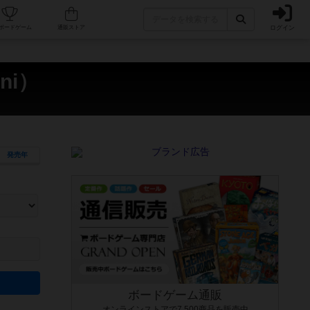
ログイン
カフェ/店舗
人気ボードゲーム
通販ストア
ni）
発売年
ます。マニュアルを読む時間や参加者へのルール説明時間は含まれていないため、初めて遊
できるよう、中世ファンタジー・クッキング・海賊同士の対決など、ゲームコンセプトを絞
にボードゲームに慣れている方向けの絞込機能です。例えば「ダイスロール」はランダム値
ボードゲーム通販
オンラインストアで7,500商品を販売中