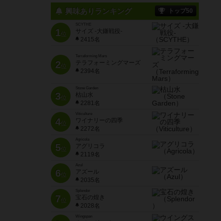
興味ありランキング
トップ50
SCYTHE
1
サイズ -大鎌戦役-
位
2415名
Terraforming Mars
2
テラフォーミングマーズ
位
2394名
Stone Garden
3
枯山水
位
2281名
Viticulture
4
ワイナリーの四季
位
2272名
Agricola
5
アグリコラ
位
2119名
Azul
6
アズール
位
2035名
Splendor
7
宝石の煌き
位
2028名
Wingspan