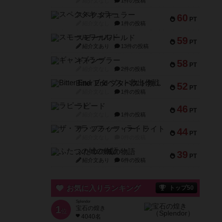
紹介文なし
1件の投稿
スペクタキュラー
60
PT
紹介文なし
1件の投稿
スモールワールド
59
PT
紹介文あり
13件の投稿
ギャンブラー
58
PT
紹介文なし
2件の投稿
Bitter End ブタペスト救出作戦
52
PT
紹介文なし
1件の投稿
ラピード
46
PT
紹介文なし
1件の投稿
ザ・フラッフィー・ライト
44
PT
紹介文なし
0件の投稿
ふたつの城の物語
39
PT
紹介文あり
6件の投稿
お気に入りランキング
トップ50
Splendor
1
宝石の煌き
位
4040名