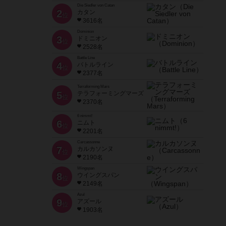
Die Siedler von Catan
2
カタン
位
3616名
Dominion
3
ドミニオン
位
2528名
Battle Line
4
バトルライン
位
2377名
Terraforming Mars
5
テラフォーミングマーズ
位
2370名
6 nimmt!
6
ニムト
位
2201名
Carcassonne
7
カルカソンヌ
位
2190名
Wingspan
8
ウイングスパン
位
2149名
Azul
9
アズール
位
1903名