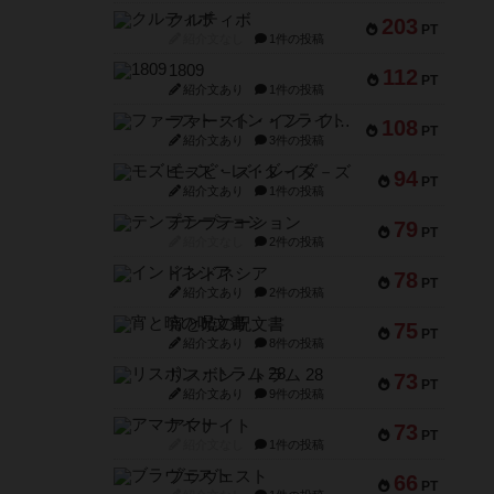
クルティボ
203
PT
紹介文なし
1件の投稿
1809
112
PT
紹介文あり
1件の投稿
ファースト・イン・フライト
108
PT
紹介文あり
3件の投稿
モズビ－ズ・レイダ－ズ
94
PT
紹介文あり
1件の投稿
テンプテーション
79
PT
紹介文なし
2件の投稿
インドネシア
78
PT
紹介文あり
2件の投稿
宵と暁の呪文書
75
PT
紹介文あり
8件の投稿
リスボン・トラム 28
73
PT
紹介文あり
9件の投稿
アマナイト
73
PT
紹介文なし
1件の投稿
ブラヴェスト
66
PT