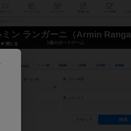
索
新着レビュー
ボードゲーム会
コミュニティ
掲示板一覧
） 1個のボードゲーム
ミン ランガーニ（Armin Ranga
1個のボードゲーム
閉じる
、
レート順
登録順
人気順
注目順
投稿数
更新順
ワード検索ができます。
検索できます。
プレイ対象人数に含まれるボードゲームを指定します。
目安となる所要時間を指定することができ
遊べる人数
プレイ時間
物などモチーフ・ストーリーを指定することができます。直感的にゲームシステムを理解
ゲーム性を構成するコアシステムです。主
バー
メカニクス
リセット