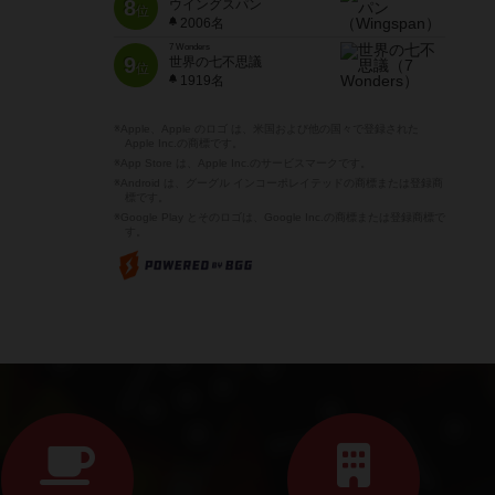
8
ウイングスパン
位
2006名
7 Wonders
9
世界の七不思議
位
1919名
※Apple、Apple のロゴ は、米国および他の国々で登録された
Apple Inc.の商標です。
※App Store は、Apple Inc.のサービスマークです。
※Android は、グーグル インコーポレイテッドの商標または登録商
標です。
※Google Play とそのロゴは、Google Inc.の商標または登録商標で
す。