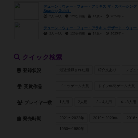
デューン：ウォー・フォー・アラキス ザ・スペーシング・ギルド（Dun
Spacing Guild）
2人～4人
120分前後
14歳～
2024年～
デューン：ウォー・フォー・アラキス デザート・ウォー（Dune: Wa
2人～4人
120分前後
14歳～
2025年～
クイック検索
最近登録された順
紹介文あり
レビュ
登録状況
ドイツゲーム大賞
ドイツ年間ゲーム大賞
受賞作品
1人用
2人用
3～4人用
4～8人用
プレイヤー数
2021〜2022年
2019〜2020年
2016
発売時期
1950〜1980年