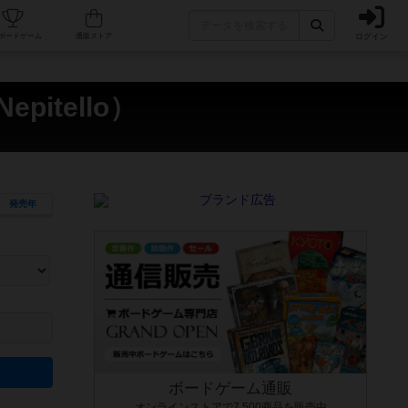
ログイン
カフェ/店舗
人気ボードゲーム
通販ストア
itello）
発売年
ます。マニュアルを読む時間や参加者へのルール説明時間は含まれていないため、初めて遊
できるよう、中世ファンタジー・クッキング・海賊同士の対決など、ゲームコンセプトを絞
にボードゲームに慣れている方向けの絞込機能です。例えば「ダイスロール」はランダム値
ボードゲーム通販
オンラインストアで7,500商品を販売中