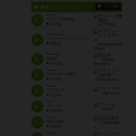
興味ありランキング
トップ50
SCYTHE
1
サイズ -大鎌戦役-
位
2415名
Terraforming Mars
2
テラフォーミングマーズ
位
2394名
Stone Garden
3
枯山水
位
2281名
Viticulture
4
ワイナリーの四季
位
2272名
Agricola
5
アグリコラ
位
2119名
Azul
6
アズール
位
2035名
Splendor
7
宝石の煌き
位
2028名
Wingspan