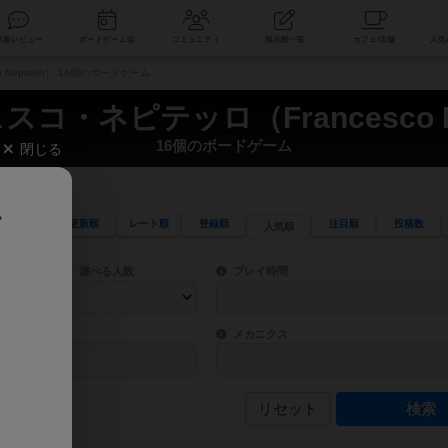
索
新着レビュー
ボードゲーム会
コミュニティ
掲示板一覧
epitello） 16個のボードゲーム
コ・ネピテッロ（Francesco Nep
16個のボードゲーム
閉じる
、
更新順
レート順
登録順
注目順
投稿数
人気順
ワード検索ができます。
検索できます。
プレイ対象人数に含まれるボードゲームを指定します。
目安となる所要時間を指定することができ
遊べる人数
プレイ時間
物などモチーフ・ストーリーを指定することができます。直感的にゲームシステムを理解
ゲーム性を構成するコアシステムです。主
バー
メカニクス
リセット