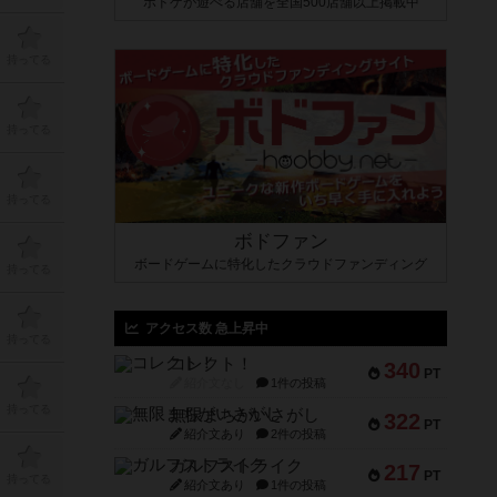
ボドゲが遊べる店舗を全国500店舗以上掲載中
持ってる
持ってる
持ってる
ボドファン
ボードゲームに特化したクラウドファンディング
持ってる
アクセス数 急上昇中
持ってる
コレクト！
340
PT
紹介文なし
1件の投稿
持ってる
無限まちがいさがし
322
PT
紹介文あり
2件の投稿
ガルフストライク
217
PT
持ってる
紹介文あり
1件の投稿