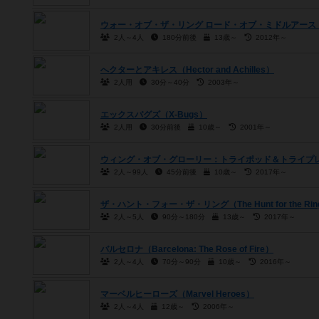
ウォー・オブ・ザ・リング ロード・オブ・ミドルアース（War of the
2人～4人
180分前後
13歳～
2012年～
へクターとアキレス（Hector and Achilles）
2人用
30分～40分
2003年～
エックスバグズ（X-Bugs）
2人用
30分前後
10歳～
2001年～
ウィング・オブ・グローリー：トライポッド＆トライプレイン（Wings 
2人～99人
45分前後
10歳～
2017年～
ザ・ハント・フォー・ザ・リング（The Hunt for the Rin
2人～5人
90分～180分
13歳～
2017年～
バルセロナ（Barcelona: The Rose of Fire）
2人～4人
70分～90分
10歳～
2016年～
マーベルヒーローズ（Marvel Heroes）
2人～4人
12歳～
2006年～