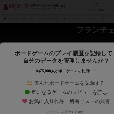
世界のボードゲームを楽しもう！
ボードゲーム専門の総合情報サイト
データベース
検
ボドゲーマTOP
ボードゲームの検索
フランチェスコ・ネピテッロ（Francesco N
フランチェス
ボードゲームのプレイ履歴を記録して
じっくり表示
さくさく表示
自分のデータを管理しませんか？
商品名、商品説明文、デザイナー名、テーマ名、メカニクス名を対象にフリー
ゲームデザイナー名を指定して
フリーワード
ゲームデザイナー
約75,000人
がボドゲーマを利用中！
遊んだボードゲームを記録する
対象年齢を指定します。
世界観や登場人
対象年齢
テーマ/フレー
気になるゲームのレビューを読む
お気に入り作品・所有リストの共有
ログイン / 会員登録（10秒）