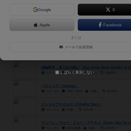
Google
X
6.1
ウォー・オブ・ザ・リング（第二版）（War of the Ring (Sec
2人～4人
150分～180分
13歳～
2012年～
Apple
Facebook
指輪戦争（War of the Ring）
2人～4人
360分～380分
12歳～
2004年～
または
メールで会員登録
指輪戦争：コレクターズエディション（War of the Ring: Coll
2人～4人
180分～200分
12歳～
2010年～
指輪戦争：第三紀の戦い（War of the Ring: Battles of the
しばらく表示しない
2人～4人
180分前後
12歳～
2006年～
ベネツィア（Venetia）
2人～4人
75分～90分
12歳～
2013年～
クトゥルフテイルズ（Cthulhu Tales）
2人～5人
14歳～
2016年～
デューン：ウォー・フォー・アラキス（Dune: War for Ar
1人～4人
120分前後
14歳～
2024年～