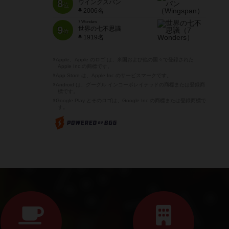
8
ウイングスパン
位
2006名
7 Wonders
9
世界の七不思議
位
1919名
※Apple、Apple のロゴ は、米国および他の国々で登録された
Apple Inc.の商標です。
※App Store は、Apple Inc.のサービスマークです。
※Android は、グーグル インコーポレイテッドの商標または登録商
標です。
※Google Play とそのロゴは、Google Inc.の商標または登録商標で
す。