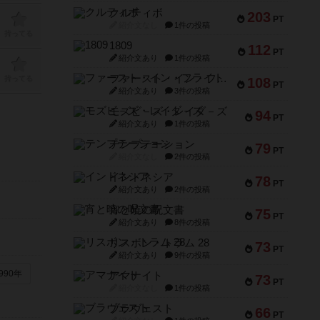
クルティボ
203
PT
紹介文なし
1件の投稿
持ってる
1809
112
PT
紹介文あり
1件の投稿
ファースト・イン・フライト
持ってる
108
PT
紹介文あり
3件の投稿
モズビ－ズ・レイダ－ズ
94
PT
紹介文あり
1件の投稿
テンプテーション
79
PT
紹介文なし
2件の投稿
インドネシア
78
PT
紹介文あり
2件の投稿
宵と暁の呪文書
75
PT
紹介文あり
8件の投稿
リスボン・トラム 28
73
PT
紹介文あり
9件の投稿
990年
アマナイト
73
PT
紹介文なし
1件の投稿
ブラヴェスト
66
PT