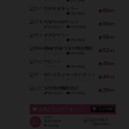
紹介文なし
1件の投稿
スペクタキュラー
60
PT
紹介文なし
1件の投稿
スモールワールド
59
PT
紹介文あり
13件の投稿
ギャンブラー
58
PT
紹介文なし
2件の投稿
Bitter End ブタペスト救出作戦
52
PT
紹介文なし
1件の投稿
ラピード
46
PT
紹介文なし
1件の投稿
ザ・フラッフィー・ライト
44
PT
紹介文なし
0件の投稿
ふたつの城の物語
39
PT
紹介文あり
6件の投稿
お気に入りランキング
トップ50
Splendor
1
宝石の煌き
位
4040名