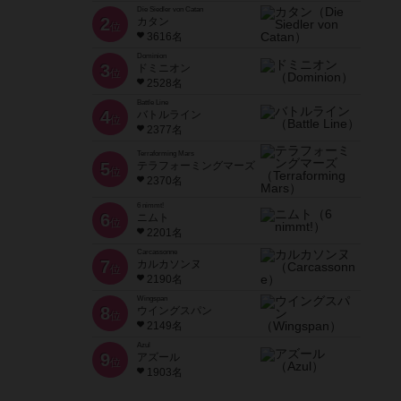
Die Siedler von Catan
2
カタン
位
3616名
Dominion
3
ドミニオン
位
2528名
Battle Line
4
バトルライン
位
2377名
Terraforming Mars
5
テラフォーミングマーズ
位
2370名
6 nimmt!
6
ニムト
位
2201名
Carcassonne
7
カルカソンヌ
位
2190名
Wingspan
8
ウイングスパン
位
2149名
Azul
9
アズール
位
1903名