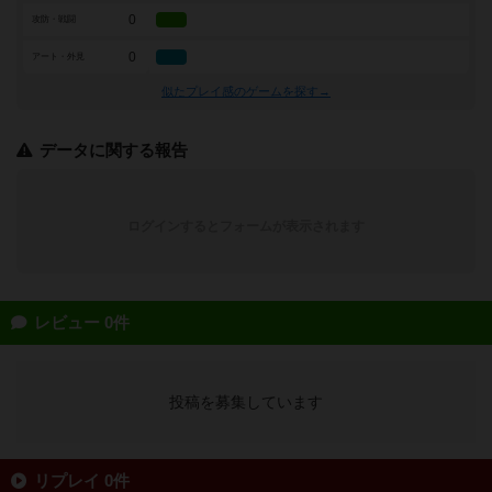
0
攻防・戦闘
0
アート・外見
似たプレイ感のゲームを探す→
データに関する報告
ログインするとフォームが表示されます
レビュー 0件
投稿を募集しています
リプレイ 0件