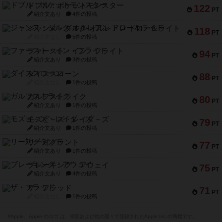
ドブル：ポケットモンスター
122
PT
紹介文あり
4件の投稿
ジャンヌ・ダルク-オルレアン ドロー＆ライト
118
PT
紹介文なし
5件の投稿
ファースト・イン・フライト
94
PT
紹介文あり
3件の投稿
ダイススローン
88
PT
紹介文なし
1件の投稿
ガルフストライク
80
PT
紹介文あり
1件の投稿
モズビ－ズ・レイダ－ズ
79
PT
紹介文あり
1件の投稿
リー対グラント
77
PT
紹介文あり
1件の投稿
ブレーキング・アウェイ
75
PT
紹介文あり
4件の投稿
ザ・フラッド
71
PT
紹介文なし
1件の投稿
※Apple、Apple のロゴ は、米国および他の国々で登録されたApple Inc.の商標です。