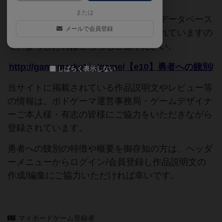
または
このページは情報が不足しています。データベース
メールで会員登録
追加申請時に以下の参考URLが入力されていますの
で、よろしければこちらもご覧ください。
http://gamemarket.jp/game/【e10】勇者への餞別/
しばらく表示しない
当サイトに掲載されている作品説明文やレビュー等
の情報は、ボドゲーマ運営事務局・ゲームデザイナ
ーご本人様・有志の皆様にご協力をいただきながら
登録されています。
勇者への餞別の特徴や概要を御存知の方は、ヘッダ
ーメニューからログイン/会員登録し作品説明文の
作成/編集にご協力いただければ幸いです。
マイボードゲーム登録者