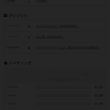
1,600円
参考価格
クレジット
えんどう けんた（Kenta Endo）
ゲームデザイン
ねこ組（Nekogumi）
アートワーク
ブルーアワーゲームズ（BLUE HOUR GAMES）
関連企業/団体
レーティング
レーティングを行うには
ログイン
が必要です
-
非公開
10点の人
-
非公開
9点の人
-
非公開
8点の人