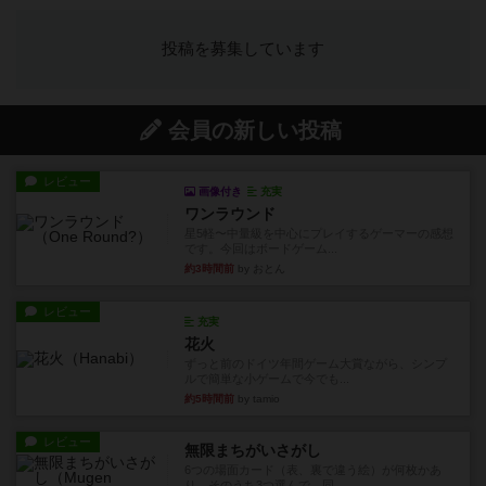
投稿を募集しています
会員の新しい投稿
レビュー
画像付き
充実
ワンラウンド
星5軽〜中量級を中心にプレイするゲーマーの感想
です。今回はボードゲーム...
約3時間前
by おとん
レビュー
充実
花火
ずっと前のドイツ年間ゲーム大賞ながら、シンプ
ルで簡単な小ゲームで今でも...
約5時間前
by tamio
レビュー
無限まちがいさがし
6つの場面カード（表、裏で違う絵）が何枚かあ
り、そのうち3つ選んで、同...