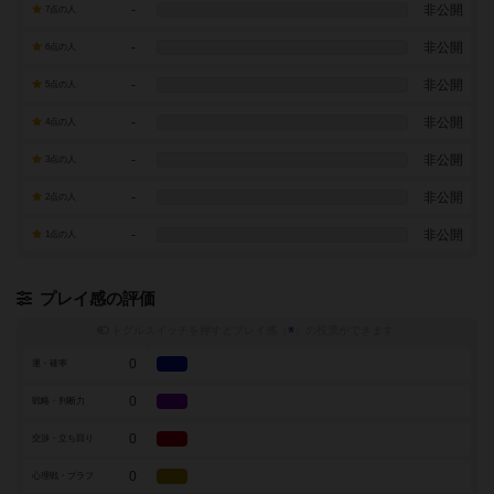
-
非公開
7点の人
-
非公開
6点の人
-
非公開
5点の人
-
非公開
4点の人
-
非公開
3点の人
-
非公開
2点の人
-
非公開
1点の人
プレイ感の評価
トグルスイッチを押すとプレイ感（
※
）の投票ができます
0
運・確率
0
戦略・判断力
0
交渉・立ち回り
0
心理戦・ブラフ