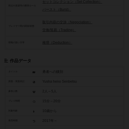
セットコレクション（Set Collection）
得点や資源等の獲得ルール
バースト（Burst）
取引内容の交渉（Negociation）
プレイヤー間の関係/状態
交換/貿易（Trading）
推理（Deduction）
情報の扱い方等
作品データ
勇者への餞別
タイトル
Yusha heno Senbetsu
原題・英題表記
2人～5人
参加人数
15分～20分
プレイ時間
10歳から
対象年齢
2017年～
発売時期