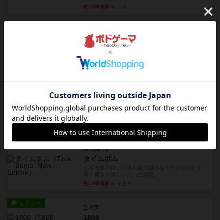
約16時間前
by くみ
リプレイ
充実
アルゴ
アルゴがとても好きで、たぶんプレイ回数が最も
多いゲームです。なんといっ...
約17時間前
by おとん
リプレイ
画像付き
タイムボム
僕はホントに嘘が下手なようで、すぐバレますみ
んなホント、嘘が上手ですよ...
約17時間前
by あまる
レビュー
画像付き
タイムボム
まず簡単で軽い！大人数で遊べる！それなのに小
箱！何より楽しい！！正体隠...
約17時間前
by あまる
レビュー
充実
1809