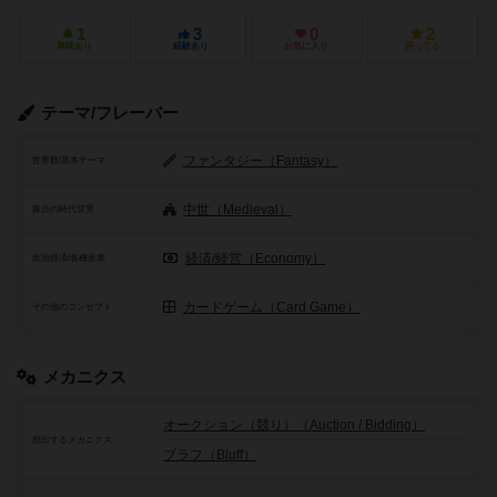
1
3
0
2
興味あり
経験あり
お気に入り
持ってる
テーマ/フレーバー
ファンタジー（Fantasy）
世界観/基本テーマ
中世（Medieval）
舞台の時代背景
経済/経営（Economy）
政治経済/各種産業
カードゲーム（Card Game）
その他のコンセプト
メカニクス
オークション（競り）（Auction / Bidding）
頻出するメカニクス
ブラフ（Bluff）