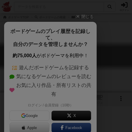
ログイン
閉じる
ボドゲーマTOP
ボードゲームの検索
勇者への餞別
ボードゲームのプレイ履歴を記録し
て、
自分のデータを管理しませんか？
勇者への餞別
約75,000人
がボドゲーマを利用中！
Yusha heno Senbetsu
遊んだボードゲームを記録する
気になるゲームのレビューを読む
お気に入り作品・所有リストの共
有
トップ
画像
動画
レビュー
カフェ
ログイン / 会員登録（10秒）
Google
X
ゲームマーケット2017秋（東京）
Apple
Facebook
ご協力ください