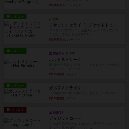
約7時間前
by ジェイとと
レビュー
充実
チケットトゥライド / チケットトゥライドアメリカ
デジタルソロプレイ。元祖チケライ？マップがた
くさん出てるからどれをプレ...
約9時間前
by おーちゃん
レビュー
画像付き
充実
ホットストリーク
星7軽〜中量級を中心にプレイするゲーマーの感想
です。ボードゲーム会にて...
約16時間前
by おとん
レビュー
ガルフストライク
1983年にVictory Gamesが出版した『Gulf Strik...
約16時間前
by Chaco
リプレイ
画像付き
ディジットコード
やっぱり論理ゲームは面白い。息子とリプレイし
ました。息子の勝ち。これリ...