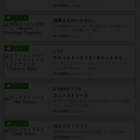
約8時間前
by tamio
レビュー
無限まちがいさがし
6つの場面カード（表、裏で違う絵）が何枚かあ
り、そのうち3つ選んで、同...
約10時間前
by ジェイとと
レビュー
充実
チケットトゥライド / チケットトゥライドアメリカ
デジタルソロプレイ。元祖チケライ？マップがた
くさん出てるからどれをプレ...
約12時間前
by おーちゃん
レビュー
画像付き
充実
ホットストリーク
星7軽〜中量級を中心にプレイするゲーマーの感想
です。ボードゲーム会にて...
約18時間前
by おとん
レビュー
ガルフストライク
1983年にVictory Gamesが出版した『Gulf Strik...
約19時間前
by Chaco