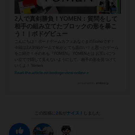
この投稿に
2
名が
ナイス！
しました