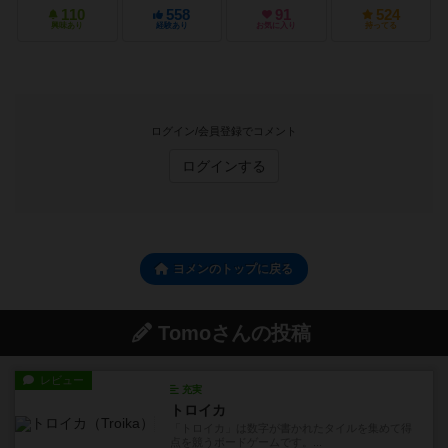
110
558
91
524
興味あり
経験あり
お気に入り
持ってる
ログイン/会員登録でコメント
ログインする
ヨメンのトップに戻る
Tomoさんの投稿
レビュー
充実
トロイカ
「トロイカ」は数字が書かれたタイルを集めて得
点を競うボードゲームです。...