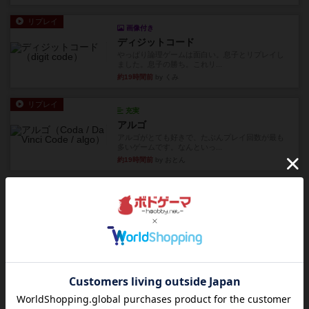
リプレイ
画像付き
ディジットコード
やっぱり論理ゲームは面白い。息子とリプレイし
ました。息子の勝ち。これリ...
約19時間前
by くみ
リプレイ
充実
アルゴ
アルゴがとても好きで、たぶんプレイ回数が最も
多いゲームです。なんといっ...
約19時間前
by おとん
リプレイ
画像付き
タイムボム
僕はホントに嘘が下手なようで、すぐバレますみ
んなホント、嘘が上手ですよ...
約19時間前
by あまる
レビュー
画像付き
タイムボム
まず簡単で軽い！大人数で遊べる！それなのに小