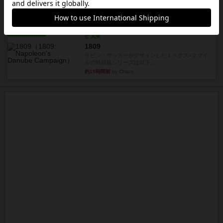
箱！何より楽しい！！正体隠...
約19時間前
by あまる
レビュー
充実
1809
ケビン・ザッカーがデザインした１ヘクス=２マイ
ルの戦役級シリーズは以下...
約19時間前
by Chaco