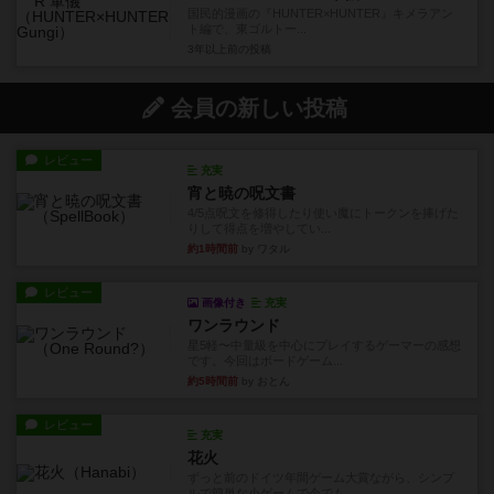
国民的漫画の『HUNTER×HUNTER』キメラアン
ト編で、東ゴルトー...
3年以上前
の投稿
会員の新しい投稿
レビュー
充実
宵と暁の呪文書
4/5点呪文を修得したり使い魔にトークンを捧げた
りして得点を増やしてい...
約1時間前
by ワタル
レビュー
画像付き
充実
ワンラウンド
星5軽〜中量級を中心にプレイするゲーマーの感想
です。今回はボードゲーム...
約5時間前
by おとん
レビュー
充実
花火
ずっと前のドイツ年間ゲーム大賞ながら、シンプ
ルで簡単な小ゲームで今でも...