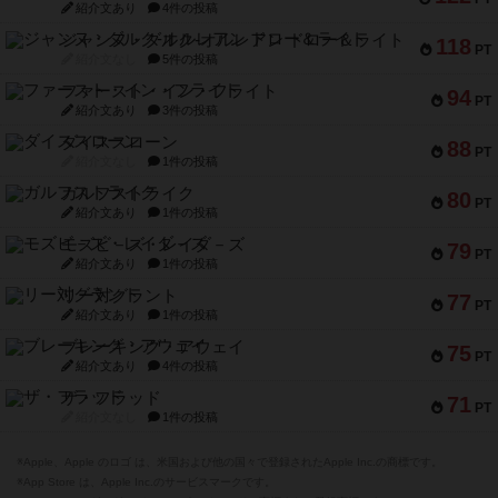
紹介文あり
4件の投稿
ジャンヌ・ダルク-オルレアン ドロー＆ライト
118
PT
紹介文なし
5件の投稿
ファースト・イン・フライト
94
PT
紹介文あり
3件の投稿
ダイススローン
88
PT
紹介文なし
1件の投稿
ガルフストライク
80
PT
紹介文あり
1件の投稿
モズビ－ズ・レイダ－ズ
79
PT
紹介文あり
1件の投稿
リー対グラント
77
PT
紹介文あり
1件の投稿
ブレーキング・アウェイ
75
PT
紹介文あり
4件の投稿
ザ・フラッド
71
PT
紹介文なし
1件の投稿
※Apple、Apple のロゴ は、米国および他の国々で登録されたApple Inc.の商標です。
※App Store は、Apple Inc.のサービスマークです。