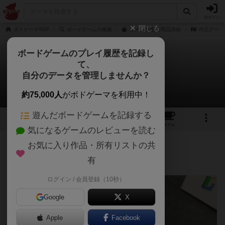
ログイン
閉じる
ボドゲーマTOP
ボードゲームの検索
ヨメンの通販/商品詳細
作品データ
ボードゲームのプレイ履歴を記録し
て、
ヨメン
自分のデータを管理しませんか？
Tomoさんのレビュー
約75,000人
がボドゲーマを利用中！
遊んだボードゲームを記録する
6
4
8
100
トップ
画像
動画
レビュー
カフェ
気になるゲームのレビューを読む
お気に入り作品・所有リストの共
211名
2名
0
3年以上前
有
ログイン / 会員登録（10秒）
Google
X
Apple
Facebook