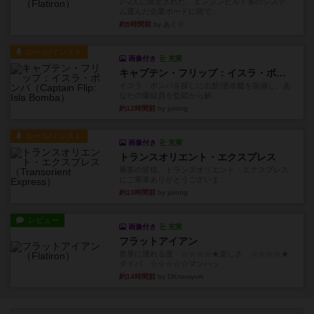
1~2人に限定された、エンジンビルド系のシステ
ム選んだ企業ボードに街で...
約9時間前
by あくり
ルール/インスト
画像付き
充実
キャプテン・フリップ：イスラ・ボンバ
イスラ・ボンバを探しに出航!潜水艦を装備し、あ
なたの乗組員を監獄から解...
約12時間前
by jurong
ルール/インスト
画像付き
充実
トランスオリエント・エクスプレス
乗客の皆様、トランスオリエント・エクスプレス
にご乗車ありがとうございま...
約13時間前
by jurong
レビュー
画像付き
充実
フラットアイアン
世界に浸れる度 ☆☆☆☆★楽しさ ☆☆☆☆★
タイパ ☆☆☆☆☆マンハッ...
約14時間前
by DKnewyork