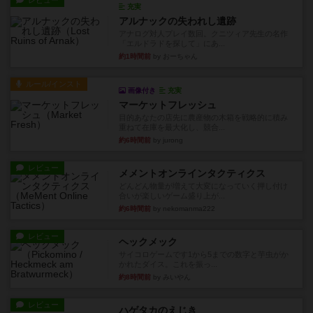
レビュー
充実
アルナックの失われし遺跡
アナログ対人プレイ数回。クニツィア先生の名作
「エルドラドを探して」にあ...
約1時間前
by おーちゃん
ルール/インスト
画像付き
充実
マーケットフレッシュ
目的あなたの店先に農産物の木箱を戦略的に積み
重ねて在庫を最大化し、競合...
約6時間前
by jurong
レビュー
メメントオンラインタクティクス
どんどん物量が増えて大変になっていく押し付け
合いが楽しいゲーム盛り上が...
約6時間前
by nekomanma222
レビュー
ヘックメック
サイコロゲームです1から5までの数字と芋虫がか
かれたダイス。これを振っ...
約8時間前
by みいやん
レビュー
ハゲタカのえじき