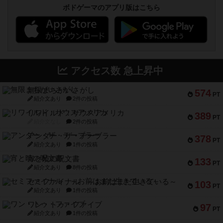
ボドゲーマのアプリ版はこちら
アクセス数 急上昇中
無限まちがいさがし
574
PT
紹介文あり
2件の投稿
リワイルド：サウスアメリカ
389
PT
紹介文なし
2件の投稿
アンダー・ザ・テーブラー
378
PT
紹介文あり
1件の投稿
宵と暁の呪文書
133
PT
紹介文あり
8件の投稿
セミファイナル ～お前はまだ生きている～
103
PT
紹介文あり
1件の投稿
ワン・トゥ・ファイブ
97
PT
紹介文あり
1件の投稿