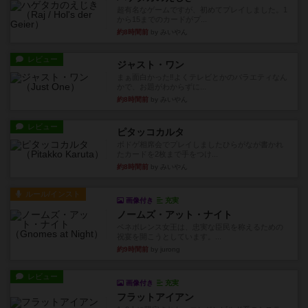
超有名なゲームですが、初めてプレイしました。1
から15までのカードがプ...
約8時間前
by みいやん
レビュー
ジャスト・ワン
まぁ面白かった‼️よくテレビとかのバラエティなん
かで、お題がわからずに...
約8時間前
by みいやん
レビュー
ピタッコカルタ
ボドゲ相席会でプレイしましたひらがなが書かれ
たカードを2枚まで手をつけ...
約8時間前
by みいやん
ルール/インスト
画像付き
充実
ノームズ・アット・ナイト
ベネボレンス女王は、忠実な臣民を称えるための
祝宴を開こうとしています。...
約9時間前
by jurong
レビュー
画像付き
充実
フラットアイアン