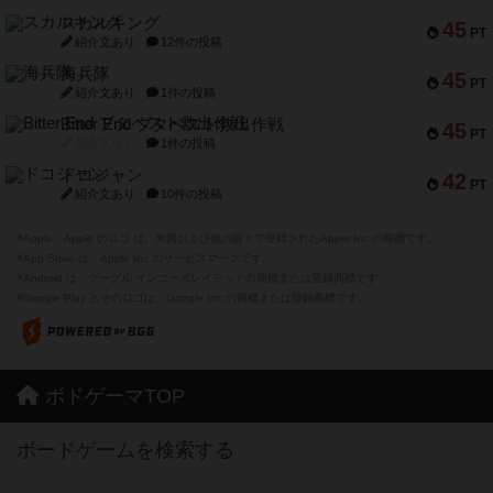
スカルキング
45
PT
紹介文あり
12件の投稿
海兵隊
45
PT
紹介文あり
1件の投稿
Bitter End ブタペスト救出作戦
45
PT
紹介文なし
1件の投稿
ドコジャン
42
PT
紹介文あり
10件の投稿
※Apple、Apple のロゴ は、米国および他の国々で登録されたApple Inc.の商標です。
※App Store は、Apple Inc.のサービスマークです。
※Android は、グーグル インコーポレイテッドの商標または登録商標です。
※Google Play とそのロゴは、Google Inc.の商標または登録商標です。
ボドゲーマTOP
ボードゲームを検索する