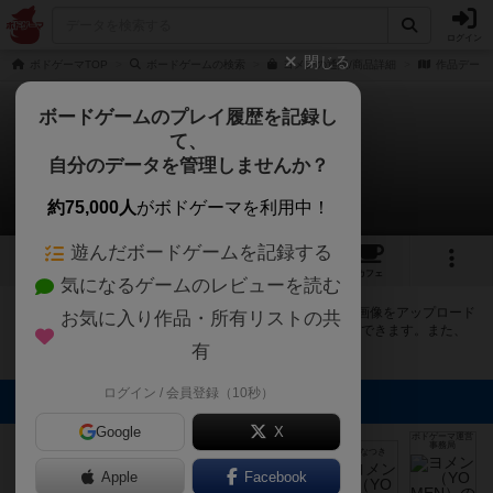
ログイン
閉じる
ボドゲーマTOP
ボードゲームの検索
ヨメンの通販/商品詳細
作品データ
ボードゲームのプレイ履歴を記録し
て、
ヨメン
自分のデータを管理しませんか？
6件の画像
約75,000人
がボドゲーマを利用中！
遊んだボードゲームを記録する
6
4
8
100
トップ
画像
動画
レビュー
カフェ
気になるゲームのレビューを読む
ボドゲーマにログインすると、
「ヨメン（YOMEN）」
の画像をアップロード
お気に入り作品・所有リストの共
出来たり、他のユーザーの投稿画像に評価を付けることができます。また、
トップ6の画像は様々なページで表示されます。
有
ログイン / 会員登録（10秒）
トップに表示される画像
プロギャンブラ
Google
X
ボドゲーマ運営
ーのぶき
事務局
まつなが
夏木なつき
夏木なつき
夏木なつき
Apple
Facebook