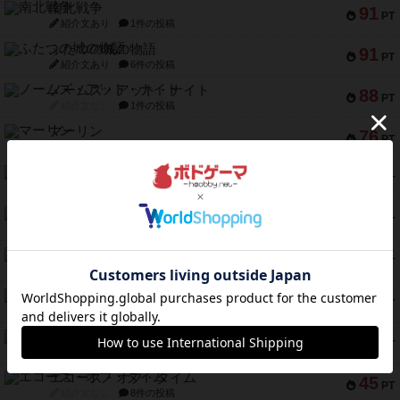
南北戦争
91
PT
紹介文あり
1件の投稿
ふたつの城の物語
91
PT
紹介文あり
6件の投稿
ノームズ・アット・ナイト
88
PT
紹介文なし
1件の投稿
マーリン
76
PT
紹介文あり
6件の投稿
フラットアイアン
75
PT
紹介文なし
2件の投稿
トランスオリエント・エクスプレス
70
PT
紹介文なし
1件の投稿
アンブッシュ！：ムーブアウト！
59
PT
紹介文あり
1件の投稿
キャプテン・フリップ：イスラ・ボンバ
51
PT
紹介文なし
2件の投稿
ガルフストライク
46
PT
紹介文あり
1件の投稿
エコーズ・オブ・タイム
45
PT
紹介文なし
8件の投稿