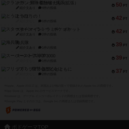
クランク! ：冒険者たち（拡張）
50
PT
紹介文あり
4件の投稿
とうほうの！
42
PT
紹介文なし
1件の投稿
スターマイン・ラミー ポケット
42
PT
紹介文あり
2件の投稿
海兵隊
39
PT
紹介文あり
1件の投稿
スーパーストア3000
39
PT
紹介文なし
1件の投稿
フリップ７：復讐心とともに
37
PT
紹介文なし
2件の投稿
※Apple、Apple のロゴ は、米国および他の国々で登録されたApple Inc.の商標です。
※App Store は、Apple Inc.のサービスマークです。
※Android は、グーグル インコーポレイテッドの商標または登録商標です。
※Google Play とそのロゴは、Google Inc.の商標または登録商標です。
ボドゲーマTOP