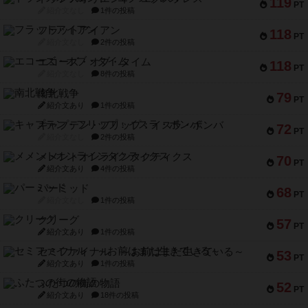
119
PT
紹介文なし
1件の投稿
フラットアイアン
118
PT
紹介文なし
2件の投稿
エコーズ・オブ・タイム
118
PT
紹介文なし
8件の投稿
南北戦争
79
PT
紹介文あり
1件の投稿
キャプテン・フリップ：イスラ・ボンバ
72
PT
紹介文なし
2件の投稿
メメントオンラインタクティクス
70
PT
紹介文あり
4件の投稿
パーミッド
68
PT
紹介文なし
1件の投稿
クリーグ
57
PT
紹介文あり
1件の投稿
セミファイナル ～お前はまだ生きている～
53
PT
紹介文あり
1件の投稿
ふたつの街の物語
52
PT
紹介文あり
18件の投稿