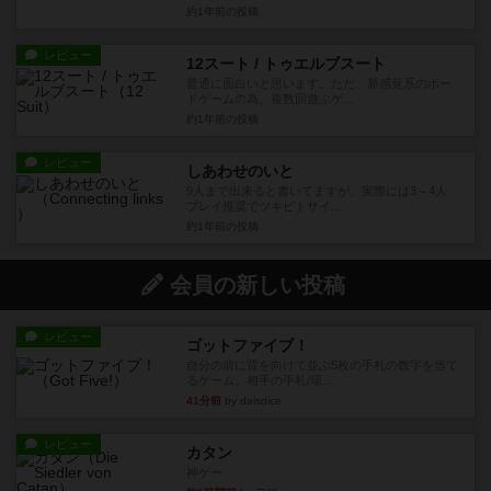
約1年前
の投稿
レビュー
12スート / トゥエルブスート
普通に面白いと思います。ただ、新感覚系のボー
ドゲームの為、複数回遊ぶゲ...
約1年前
の投稿
レビュー
しあわせのいと
9人まで出来ると書いてますが、実際には3～4人
プレイ推奨でツキビトサイ...
約1年前
の投稿
会員の新しい投稿
レビュー
ゴットファイブ！
自分の前に背を向けて並ぶ5枚の手札の数字を当て
るゲーム。相手の手札/場...
41分前
by daisdice
レビュー
カタン
神ゲー