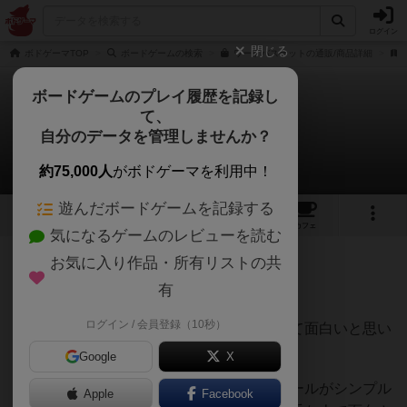
ログイン
閉じる
ボドゲーマTOP
ボードゲームの検索
ワードバスケットの通販/商品詳細
ボードゲームのプレイ履歴を記録し
て、
ワードバスケット
自分のデータを管理しませんか？
MTLさんのレビュー
約75,000人
がボドゲーマを利用中！
遊んだボードゲームを記録する
16
5
57
371
トップ
画像
動画
レビュー
カフェ
気になるゲームのレビューを読む
お気に入り作品・所有リストの共
132名
3名
0
約1年前
有
ログイン / 会員登録（10秒）
シンプルな「しりとりバトル」誰でも出来て面白いと思い
ます。
Google
X
ただ、いくつか気になる点もあります。ルールがシンプル
Apple
Facebook