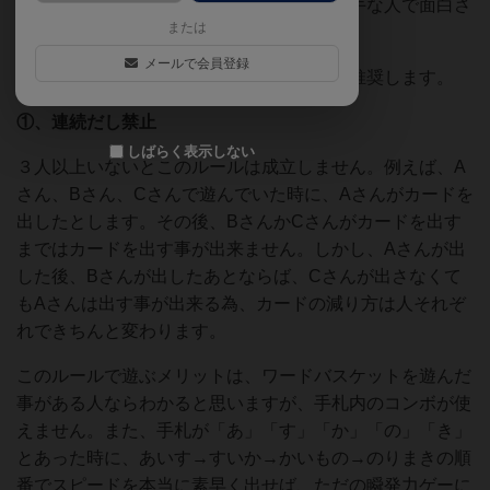
故に飽きられやすかったり、得意な人と苦手な人で面白さ
または
が欠ける事があります。
メールで会員登録
その時に、以下のルールで遊んでみるのを推奨します。
①
、連続だし禁止
しばらく表示しない
３人以上いないとこのルールは成立しません。例えば、A
さん、Bさん、Cさんで遊んでいた時に、Aさんがカードを
出したとします。その後、BさんかCさんがカードを出す
まではカードを出す事が出来ません。しかし、Aさんが出
した後、Bさんが出したあとならば、Cさんが出さなくて
もAさんは出す事が出来る為、カードの減り方は人それぞ
れできちんと変わります。
このルールで遊ぶメリットは、ワードバスケットを遊んだ
事がある人ならわかると思いますが、手札内のコンボが使
えません。また、手札が「あ」「す」「か」「の」「き」
とあった時に、あいす→すいか→かいもの→のりまきの順
番でスピードを本当に素早く出せば、ただの瞬発力ゲーに