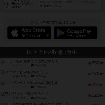
1985年にAvalon Hill社が出版した『Beyond Valo...
約3時間前
by Chaco
ボドゲーマのアプリ版はこちら
アクセス数 急上昇中
リワイルド：サウスアメリカ
552
PT
紹介文なし
2件の投稿
マーケットフレッシュ
170
PT
紹介文あり
1件の投稿
ファイアー・ブルズ / 火牛陣
141
PT
紹介文なし
1件の投稿
ワン・トゥ・ファイブ
122
PT
紹介文あり
1件の投稿
トランスオリエント・エクスプレス