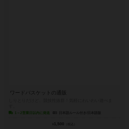
ワードバスケットの通販
しりとりだけど、競技性抜群！気軽にわいわい遊べま
す。
1～2営業日以内に発送
日本語ルール付き/日本語版
1,500
¥
（税込）