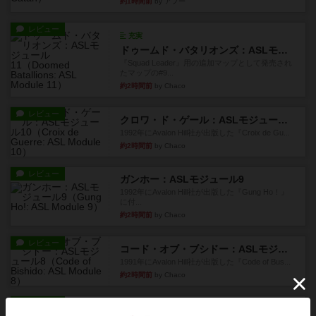
約1時間前
by アプー
レビュー
充実
ドゥームド・バタリオンズ：ASLモジュール11
『Squad Leader』用の追加マップとして発売され
たマップの#9...
約2時間前
by Chaco
レビュー
クロワ・ド・ゲール：ASLモジュール10
1992年にAvalon Hill社が出版した『Croix de Gu...
約2時間前
by Chaco
レビュー
ガンホー：ASLモジュール9
1992年にAvalon Hill社が出版した『Gung Ho！』
に付...
約2時間前
by Chaco
レビュー
コード・オブ・ブシドー：ASLモジュール8
1991年にAvalon Hill社が出版した『Code of Bus...
約2時間前
by Chaco
レビュー
ザ・ラスト・フラー：ASLモジュール6