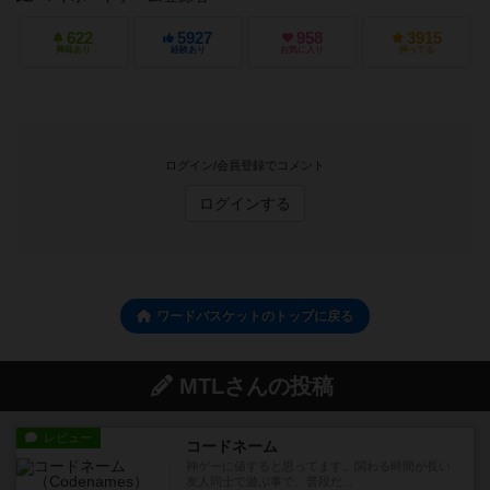
622
5927
958
3915
興味あり
経験あり
お気に入り
持ってる
ログイン/会員登録でコメント
ログインする
ワードバスケットのトップに戻る
MTLさんの投稿
レビュー
コードネーム
神ゲーに値すると思ってます。関わる時間が長い
友人同士で遊ぶ事で、普段だ...