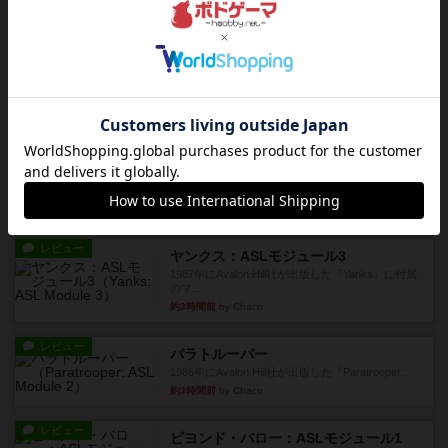
『Squad Leader』用の追加マップとして発売され
たマップ#11...
約2時間前
by Chaco
レビュー
ホロウレギオンズ：ASLモジュール7
1989年にAvalon Hill社が出版した『Hollow Legi...
約3時間前
by Chaco
レビュー
ウエスト・オブ・アラメイン：ASLモジュール5
1988年にAvalon Hill社が出版した『West of Ala...
約3時間前
by Chaco
レビュー
ヤンクス：ASLモジュール3
1987年にAvalon Hill社が出版した『Yanks』に付属
のマ...
約3時間前
by Chaco
レビュー
パラトルーパー
1986年にAvalon Hill社が出版した『Paratrooper...
約3時間前
by Chaco
レビュー
ビヨンド・バロー：ASLモジュール1