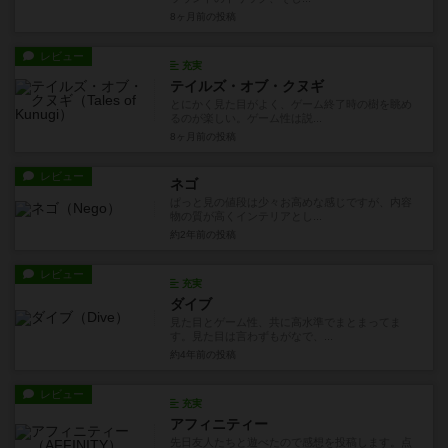
8ヶ月前
の投稿
レビュー
充実
テイルズ・オブ・クヌギ
とにかく見た目がよく、ゲーム終了時の樹を眺め
るのが楽しい。ゲーム性は説...
8ヶ月前
の投稿
レビュー
ネゴ
ぱっと見の値段は少々お高めな感じですが、内容
物の質が高くインテリアとし...
約2年前
の投稿
レビュー
充実
ダイブ
見た目とゲーム性、共に高水準でまとまってま
す。見た目は言わずもがなで、...
約4年前
の投稿
レビュー
充実
アフィニティー
先日友人たちと遊べたので感想を投稿します。点