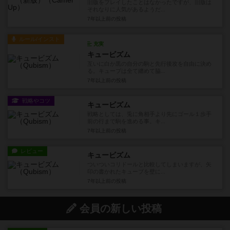
旧版をプレイしたことはなかったですが、旧版は
それなりに人気があるようだ...
7年以上前
の投稿
ルール/インスト
充実
キュービズム
互いに白か黒の自分の駒と先行後攻を自由に決め
る。キューブは全て纏めて脇...
7年以上前
の投稿
戦略やコツ
キュービズム
戦略としては、兎に角相手より先にゴール１歩手
前の行まで駒を進める事。キ...
7年以上前
の投稿
レビュー
キュービズム
ついついコリドールと比較してしまいますが、矢
印の書かれたキューブを壁に...
7年以上前
の投稿
会員の新しい投稿