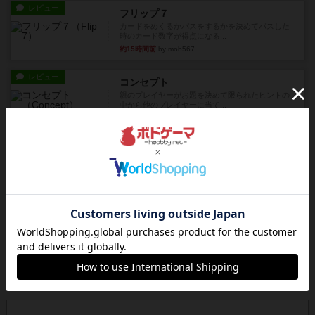
レビュー
フリップ７
カードをめくるかパスをするかを決めてパスした
時のカード数字が得点になる...
約15時間前
by mob567
レビュー
コンセプト
親のプレイヤーがお題を決めて限られたヒントの
中から他のプレイヤーに当て...
約15時間前
by mob567
レビュー
海兵隊
1988年にVictory Gamesが出版した
『Leathernec...
約16時間前
by Chaco
ルール/インスト
画像付き
充実
パーミッド
おばあちゃんは猫が大好きです!しかし、あまりに
も多くの猫を飼っているた...
約16時間前
by jurong