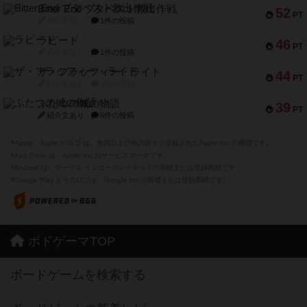
Bitter End ブタペスト救出作戦
52
PT
紹介文なし
1件の投稿
ラピード
46
PT
紹介文なし
1件の投稿
ザ・フラッフィー・ライト
44
PT
紹介文なし
0件の投稿
ふたつの城の物語
39
PT
紹介文あり
6件の投稿
※Apple、Apple のロゴ は、米国および他の国々で登録されたApple Inc.の商標です。
※App Store は、Apple Inc.のサービスマークです。
※Android は、グーグル インコーポレイテッドの商標または登録商標です。
※Google Play とそのロゴは、Google Inc.の商標または登録商標です。
ボドゲーマTOP
ボードゲームを検索する