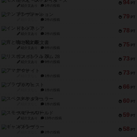
モズビ－ズ・レイダ－ズ
94
PT
紹介文あり
1件の投稿
テンプテーション
79
PT
紹介文なし
2件の投稿
インドネシア
78
PT
紹介文あり
2件の投稿
宵と暁の呪文書
75
PT
紹介文あり
8件の投稿
リスボン・トラム 28
73
PT
紹介文あり
9件の投稿
アマナイト
73
PT
紹介文なし
1件の投稿
ブラヴェスト
66
PT
紹介文なし
1件の投稿
スペクタキュラー
60
PT
紹介文なし
1件の投稿
スモールワールド
59
PT
紹介文あり
13件の投稿
ギャンブラー
58
PT
紹介文なし
2件の投稿