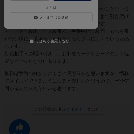
二人で遊んだ感想です。
または
最初は手番にやれる事が複雑でわかりにくいかなと思いま
すが、慣れるとささっとできて、基本はどこまで引き続け
メールで会員登録
られるかのチキンレースなので判断も簡単です。
カードを１枚出して２枚引く。手番中に３枚同じものを引
かない様に、引き続けられそうならさらに引くといった感
しばらく表示しない
じです。
対戦相手との駆け引きも、お邪魔カードやカードの引く位
置などでそれなりにあります。
最初は手番の分かりにくさに戸惑うかと思いますが、慣れ
てスイスイできるようになると楽しいと思うので、ぜひ何
回か遊んでみたらいいと思います。
この投稿に
0
名が
ナイス！
しました
ナイス！