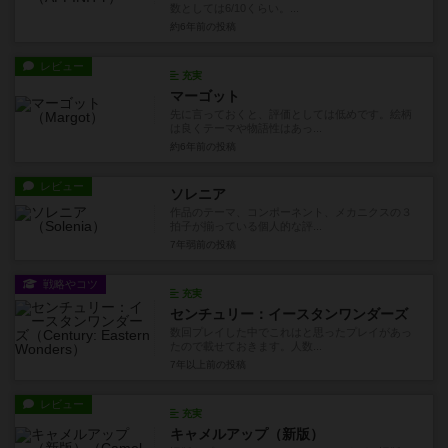
数としては6/10くらい。...
約6年前
の投稿
レビュー
充実
マーゴット
先に言っておくと、評価としては低めです。絵柄
は良くテーマや物語性はあっ...
約6年前
の投稿
レビュー
ソレニア
作品のテーマ、コンポーネント、メカニクスの３
拍子が揃っている個人的な評...
7年弱前
の投稿
戦略やコツ
充実
センチュリー：イースタンワンダーズ
数回プレイした中でこれはと思ったプレイがあっ
たので載せておきます。人数...
7年以上前
の投稿
レビュー
充実
キャメルアップ（新版）