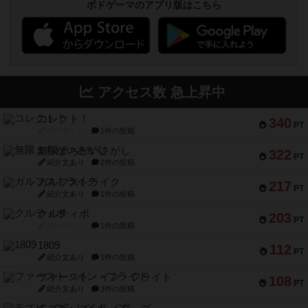
ボドゲーマのアプリ版はこちら
アクセス数 急上昇中
コレクト！
340
PT
紹介文なし
1件の投稿
無限まちがいさがし
322
PT
紹介文あり
2件の投稿
ガルフストライク
217
PT
紹介文あり
1件の投稿
クルティボ
203
PT
紹介文なし
1件の投稿
1809
112
PT
紹介文あり
1件の投稿
ファースト・イン・フライト
108
PT
紹介文あり
3件の投稿