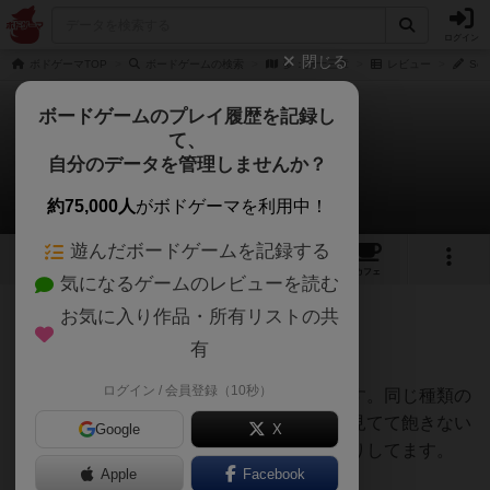
ログイン
閉じる
ボドゲーマTOP
ボードゲームの検索
夢：第十三章
レビュー
Sou
ボードゲームのプレイ履歴を記録し
て、
夢：第十三章
自分のデータを管理しませんか？
Soul Moon (Monsol)さんのレビュー
約75,000人
がボドゲーマを利用中！
遊んだボードゲームを記録する
4
1
3
トップ
画像
動画
レビュー
カフェ
気になるゲームのレビューを読む
お気に入り作品・所有リストの共
279名
0名
0
7年弱前
有
ログイン / 会員登録（10秒）
見た目が良くて購入。兎に角絵は可愛いです。同じ種類の
カードでも、少しずつ絵が変えてあるので見てて飽きない
Google
X
ですし、小さい鍵も金属でできててしっかりしてます。
Apple
Facebook