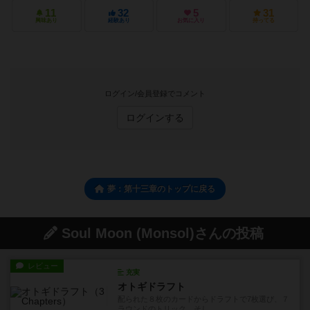
11
32
5
31
興味あり
経験あり
お気に入り
持ってる
ログイン/会員登録でコメント
ログインする
夢：第十三章のトップに戻る
Soul Moon (Monsol)さんの投稿
レビュー
充実
オトギドラフト
配られた８枚のカードからドラフトで7枚選び、７
ラウンドのトリック、そし...