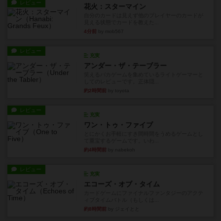
レビュー
花火：スターマイン
自分のカードは見えず他のプレイヤーのカードが
見える状態でカードを教えた...
4分前
by mob567
レビュー
充実
アンダー・ザ・テーブラー
笑えるバカゲームを集めているライトゲーマーと
してのレビューです。正体隠...
約2時間前
by toyota
レビュー
充実
ワン・トゥ・ファイブ
とにかくお手軽にすき間時間をうめるゲームとし
て重宝するゲームです。いわ...
約4時間前
by nabekoh
レビュー
充実
エコーズ・オブ・タイム
カードゲームにファイナルファンタジーのアクテ
ィブタイムバトル（もしくは...
約8時間前
by ジェイとと