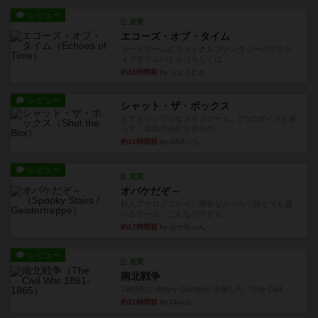
レビュー
充実
エコーズ・オブ・タイム
カードゲームにファイナルファンタジーのアクテ
ィブタイムバトル（もしくは...
約15時間前
by ジェイとと
レビュー
シャット・ザ・ボックス
とてもシンプルなダイスゲーム。2つのダイスを振
って、出目の合計を自分の...
約16時間前
by OSAっち
レビュー
充実
オバケだぞ～
対人アナログプレイ。簡単なルールで誰とでも遊
べるゲーム。こんなの子ども...
約17時間前
by おーちゃん
レビュー
充実
南北戦争
1983年にVictory Gamesが出版した『The Civil ...
約21時間前
by Chaco