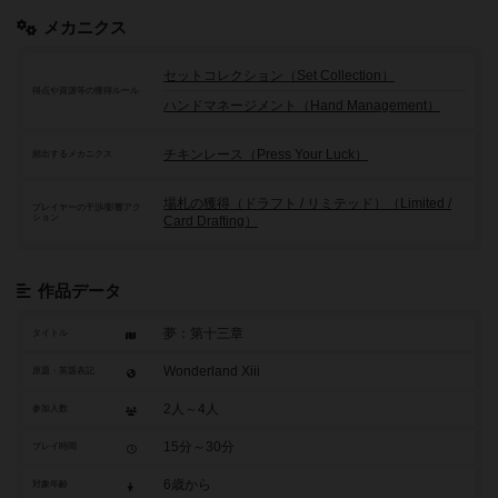
メカニクス
セットコレクション（Set Collection）
得点や資源等の獲得ルール
ハンドマネージメント（Hand Management）
チキンレース（Press Your Luck）
頻出するメカニクス
場札の獲得（ドラフト / リミテッド）（Limited /
プレイヤーの干渉/影響アク
ション
Card Drafting）
作品データ
夢：第十三章
タイトル
Wonderland Xiii
原題・英題表記
2人～4人
参加人数
15分～30分
プレイ時間
6歳から
対象年齢