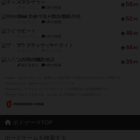
ギャンブラー
58
PT
紹介文なし
2件の投稿
Bitter End ブタペスト救出作戦
52
PT
紹介文なし
1件の投稿
ラピード
46
PT
紹介文なし
1件の投稿
ザ・フラッフィー・ライト
44
PT
紹介文なし
0件の投稿
ふたつの城の物語
39
PT
紹介文あり
6件の投稿
※Apple、Apple のロゴ は、米国および他の国々で登録されたApple Inc.の商標です。
※App Store は、Apple Inc.のサービスマークです。
※Android は、グーグル インコーポレイテッドの商標または登録商標です。
※Google Play とそのロゴは、Google Inc.の商標または登録商標です。
ボドゲーマTOP
ボードゲームを検索する