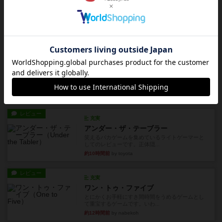
レビュー
画像付き
充実
フラットアイアン
世界に浸れる度 ☆☆☆☆★楽しさ ☆☆☆☆★
タイパ ☆☆☆☆☆マンハッ...
約6時間前
by DKnewyork
レビュー
花火：スターマイン
自分のカードは見えず他のプレイヤーのカードが
見える状態でカードを教えた...
約8時間前
by mob567
レビュー
充実
アンダー・ザ・テーブラー
笑えるバカゲームを集めているライトゲーマーと
してのレビューです。正体隠...
約10時間前
by toyota
レビュー
充実
ワン・トゥ・ファイブ
とにかくお手軽にすき間時間をうめるゲームとし
て重宝するゲームです。いわ...
約12時間前
by nabekoh