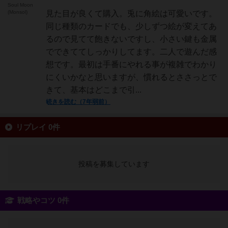
Soul Moon
(Monsol)
見た目が良くて購入。兎に角絵は可愛いです。
同じ種類のカードでも、少しずつ絵が変えてあ
るので見てて飽きないですし、小さい鍵も金属
でできててしっかりしてます。二人で遊んだ感
想です。最初は手番にやれる事が複雑でわかり
にくいかなと思いますが、慣れるとささっとで
きて、基本はどこまで引...
続きを読む（7年弱前）
リプレイ 0件
投稿を募集しています
戦略やコツ 0件