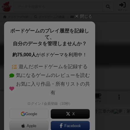
ログイン
閉じる
ボドゲーマTOP
ボードゲームの検索
夢：第十三章
ボードゲームのプレイ履歴を記録し
て、
自分のデータを管理しませんか？
夢：第十三章
約75,000人
がボドゲーマを利用中！
Wonderland Xiii
遊んだボードゲームを記録する
気になるゲームのレビューを読む
お気に入り作品・所有リストの共
有
4
1
3
トップ
画像
動画
レビュー
カフェ
ログイン / 会員登録（10秒）
Google
X
ゲームマーケット2018秋（東京）
Apple
Facebook