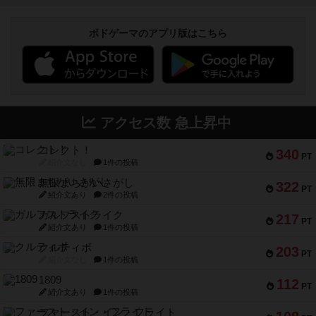
ボドゲーマのアプリ版はこちら
アクセス数 急上昇中
コレクト！
340
PT
紹介文なし
1件の投稿
無限まちがいさがし
322
PT
紹介文あり
2件の投稿
ガルフストライク
217
PT
紹介文あり
1件の投稿
クルティボ
203
PT
紹介文なし
1件の投稿
1809
112
PT
紹介文あり
1件の投稿
ファースト・イン・フライト