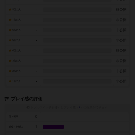
-
非公開
8点の人
-
非公開
7点の人
-
非公開
6点の人
-
非公開
5点の人
-
非公開
4点の人
-
非公開
3点の人
-
非公開
2点の人
-
非公開
1点の人
プレイ感の評価
トグルスイッチを押すとプレイ感（
※
）の投票ができます
0
運・確率
1
戦略・判断力