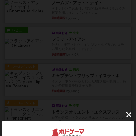
ノームズ・アット・ナイト
ベネボレンス女王は、忠実な臣民を称えるための
祝宴を開こうとしています。...
約1時間前
by jurong
レビュー
画像付き
充実
フラットアイアン
1~2人に限定された、エンジンビルド系のシステ
ム選んだ企業ボードに街で...
約1時間前
by あくり
ルール/インスト
画像付き
充実
キャプテン・フリップ：イスラ・ボンバ
イスラ・ボンバを探しに出航!潜水艦を装備し、あ
なたの乗組員を監獄から解...
約4時間前
by jurong
ルール/インスト
画像付き
充実
トランスオリエント・エクスプレス
乗客の皆様、トランスオリエント・エクスプレス
にご乗車ありがとうございま...
約5時間前
by jurong