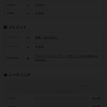
2018年～
発売時期
未登録
参考価格
クレジット
陳曦（Shi Chen）
ゲームデザイン
未登録
アートワーク
プレイ・ウィズ・アス・デザイン（Play With Us
関連企業/団体
Design）
レーティング
レーティングを行うには
ログイン
が必要です
-
非公開
10点の人
-
非公開
9点の人