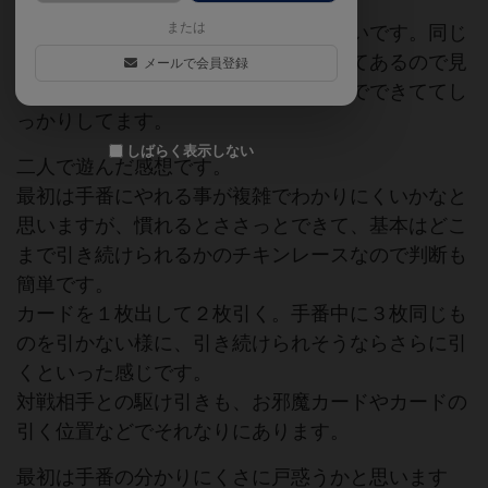
または
見た目が良くて購入。兎に角絵は可愛いです。同じ
種類のカードでも、少しずつ絵が変えてあるので見
メールで会員登録
てて飽きないですし、小さい鍵も金属でできててし
っかりしてます。
しばらく表示しない
二人で遊んだ感想です。
最初は手番にやれる事が複雑でわかりにくいかなと
思いますが、慣れるとささっとできて、基本はどこ
まで引き続けられるかのチキンレースなので判断も
簡単です。
カードを１枚出して２枚引く。手番中に３枚同じも
のを引かない様に、引き続けられそうならさらに引
くといった感じです。
対戦相手との駆け引きも、お邪魔カードやカードの
引く位置などでそれなりにあります。
最初は手番の分かりにくさに戸惑うかと思います