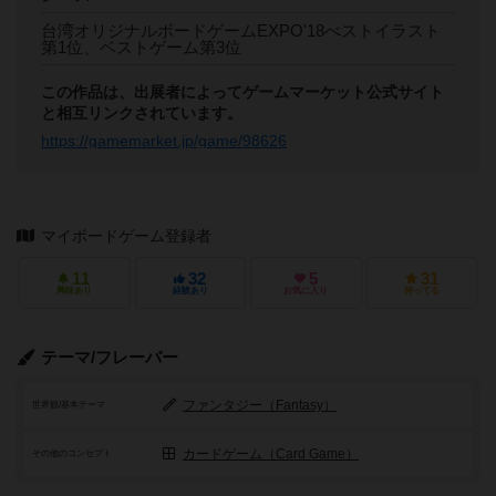
台湾オリジナルボードゲームEXPO'18べストイラスト
第1位、ベストゲーム第3位
この作品は、出展者によってゲームマーケット公式サイト
と相互リンクされています。
https://gamemarket.jp/game/98626
マイボードゲーム登録者
11
32
5
31
興味あり
経験あり
お気に入り
持ってる
テーマ/フレーバー
ファンタジー（Fantasy）
世界観/基本テーマ
カードゲーム（Card Game）
その他のコンセプト