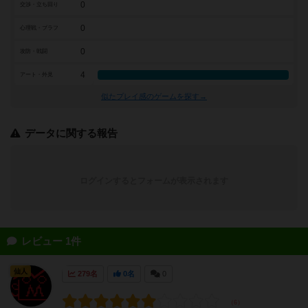
0
交渉・立ち回り
0
心理戦・ブラフ
0
攻防・戦闘
4
アート・外見
似たプレイ感のゲームを探す→
データに関する報告
ログインするとフォームが表示されます
レビュー 1件
仙人
279名
0名
0