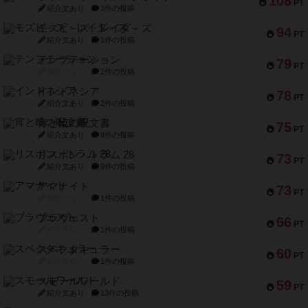
108
PT
紹介文あり
3件の投稿
モズビ－ズ・レイダ－ズ
94
PT
紹介文あり
1件の投稿
テンプテーション
79
PT
紹介文なし
2件の投稿
インドネシア
78
PT
紹介文あり
2件の投稿
宵と暁の呪文書
75
PT
紹介文あり
8件の投稿
リスボン・トラム 28
73
PT
紹介文あり
9件の投稿
アマナイト
73
PT
紹介文なし
1件の投稿
ブラヴェスト
66
PT
紹介文なし
1件の投稿
スペクタキュラー
60
PT
紹介文なし
1件の投稿
スモールワールド
59
PT
紹介文あり
13件の投稿