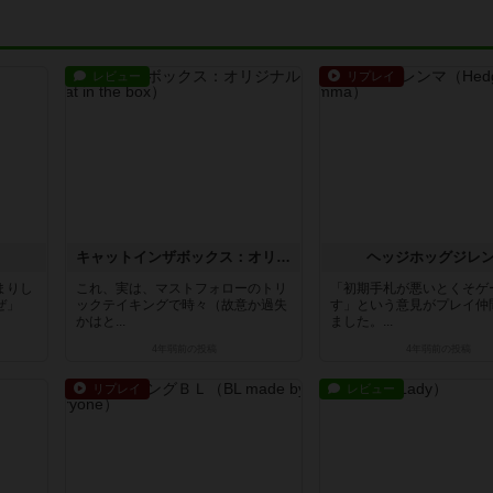
レビュー
リプレイ
キャットインザボックス：オリジナル版
ヘッジホッグジレ
まりし
これ、実は、マストフォローのトリ
「初期手札が悪いとくそゲ
ぜ」
ックテイキングで時々（故意か過失
す」という意見がプレイ仲
かはと...
ました。...
4年弱前
の投稿
4年弱前
の投稿
リプレイ
レビュー