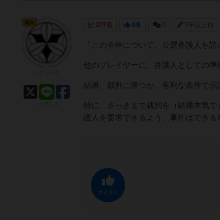
仙人
277名
0名
0
7年以上前
「この事件について、公選弁護人を請
他のプレイヤーに、弁護人としての準
ハクシャク
結果、裁判に勝つか、有利な条件で示
シェアする
特に、さっきまで裁判を（結構本気で
護人を要求できるよう、事件はできる
ナイス！