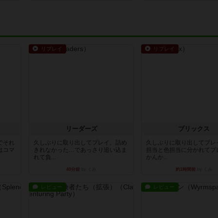
リプレイ
リプレイ
リーダーズ
ブリックス
でそれ
久しぶりに取り出してプレイ。詰め
久しぶりに取り出してプレ
はコマ
きれなかった…であっさり追い込ま
担当と色担当に分かれてプ
れて負...
かんか...
40分前
by くみ
約1時間前
by くみ
レビュー
レビュー