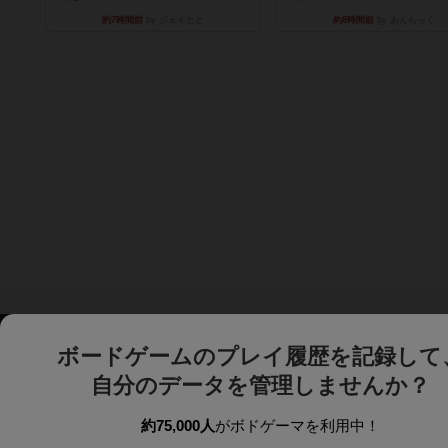
約7時間前
by ジェイとと
約8時間前
by あんちっく
ボードゲームのプレイ履歴を記録して
自分のデータを管理しませんか？
約75,000人
がボドゲーマを利用中！
ボドゲーマTOP
ボードゲーム通販