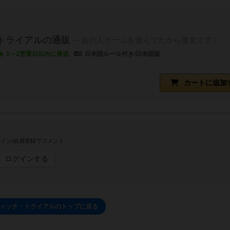
トライアルの通販
あの人ゲームを遊んでたから魔女です！
1～2営業日以内に発送
日本語ルール付き/日本語版
カートに追加
イン/会員登録でコメント
ログインする
 ウィッチ・トライアルのトップに戻る