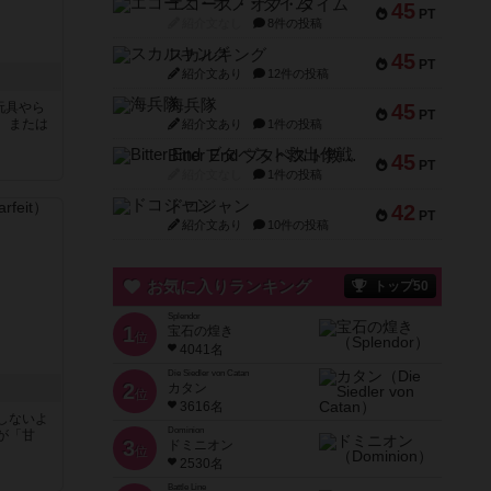
エコーズ・オブ・タイム
45
PT
紹介文なし
8件の投稿
スカルキング
45
PT
紹介文あり
12件の投稿
海兵隊
玩具やら
45
PT
、または
紹介文あり
1件の投稿
Bitter End ブタペスト救出作戦
45
PT
紹介文なし
1件の投稿
ドコジャン
42
PT
紹介文あり
10件の投稿
お気に入りランキング
トップ50
Splendor
1
宝石の煌き
位
4041名
Die Siedler von Catan
2
カタン
位
3616名
しないよ
Dominion
が「甘
3
ドミニオン
位
2530名
Battle Line