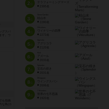
2
テラフォーミングマーズ
位
2395名
Stone Garden
3
枯山水
位
2280名
ン
Viticulture
4
ワイナリーの四季
ングスパ
位
2273名
ます。ウ
Agricola
5
アグリコラ
位
2120名
Azul
6
アズール
位
2033名
Splendor
7
宝石の煌き
位
2031名
Wingspan
8
ウイングスパン
位
2006名
7 Wonders
9
世界の七不思議
位
1920名
でも指摘
力な鳥(カ