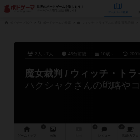
世界のボードゲームを楽しもう！
ボードゲーム専門の総合情報サイト
データベース
検
ボドゲーマTOP
ボードゲームの検索
ウィッチ･トライアルの通販/商品詳細
3人～7人
45分前後
10歳～
200
魔女裁判 / ウィッチ・ト
ハクシャクさんの戦略や
5
5
37
ゲーム
トップ
画像
動画
レビュー
店舗/
カフェ