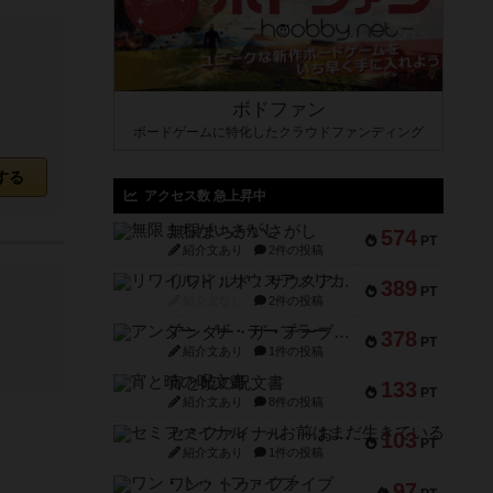
ボドファン
ボードゲームに特化したクラウドファンディング
する
アクセス数 急上昇中
無限まちがいさがし
574
PT
紹介文あり
2件の投稿
リワイルド：サウスアメリカ
389
PT
紹介文なし
2件の投稿
アンダー・ザ・テーブラー
378
PT
紹介文あり
1件の投稿
宵と暁の呪文書
133
PT
紹介文あり
8件の投稿
セミファイナル ～お前はまだ生きている～
103
PT
紹介文あり
1件の投稿
ワン・トゥ・ファイブ
97