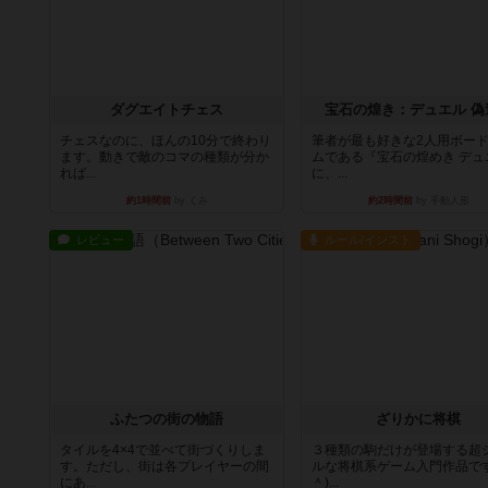
ダグエイトチェス
宝石の煌き：デュエル 偽
チェスなのに、ほんの10分で終わり
筆者が最も好きな2人用ボー
ます。動きで敵のコマの種類が分か
ムである『宝石の煌めき デュ
れば...
に、...
約1時間前
by くみ
約2時間前
by 手動人形
レビュー
ルール/インスト
ふたつの街の物語
ざりかに将棋
タイルを4×4で並べて街づくりしま
３種類の駒だけが登場する超
す。ただし、街は各プレイヤーの間
ルな将棋系ゲーム入門作品です
にあ...
＾)...