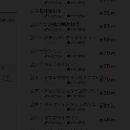
PT
紹介文あり
1件の投稿
南北戦争
91
PT
紹介文あり
1件の投稿
ふたつの城の物語
91
PT
紹介文あり
6件の投稿
ノームズ・アット・ナイト
88
PT
紹介文なし
1件の投稿
マーリン
76
PT
紹介文あり
6件の投稿
フラットアイアン
75
PT
ンマ
紹介文なし
2件の投稿
ーと化
トランスオリエント・エクスプレス
70
間から出
PT
紹介文なし
1件の投稿
アンブッシュ！：ムーブアウト！
59
PT
紹介文あり
1件の投稿
キャプテン・フリップ：イスラ・ボンバ
51
PT
紹介文なし
2件の投稿
ガルフストライク
46
PT
紹介文あり
1件の投稿