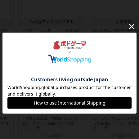
みんなでメイキングＢＬ
とるネコ
の名が
いきなり「シュルッ」から始まる男
3×3に並んだ猫やら餌やら
う選択
子高校生（苦学生・バイト掛け持
のカード。自分の手番で縦
ち）と数...
横1...
6年以上前
の投稿
7年以上前
の投稿
レビュー
戦略やコツ
ソード・ワールド2.0 RPG
よくばりパフェ
ば行動
・技能があれば「技能レベル＋能力
よくばりパフェはバースト
すいル
値ボーナス」・技能がなければ
うに頑張るゲーム。口の中
「０」にサ...
さ」「冷...
7年以上前
の投稿
7年以上前
の投稿