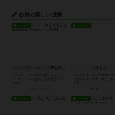
会員の新しい投稿
レビュー
レビュー
エクスペディション：世界を巡る冒険
スライプ
クラマー氏の不朽の名作。新しいボ
メインコマ一つサブコマ四つ
ードゲームほどおもしろいはず？い
ぞれプレイします。動かし方
いえ。...
か壁に...
8分前
by 田中昌平
31分前
by くみ
レビュー
レビュー