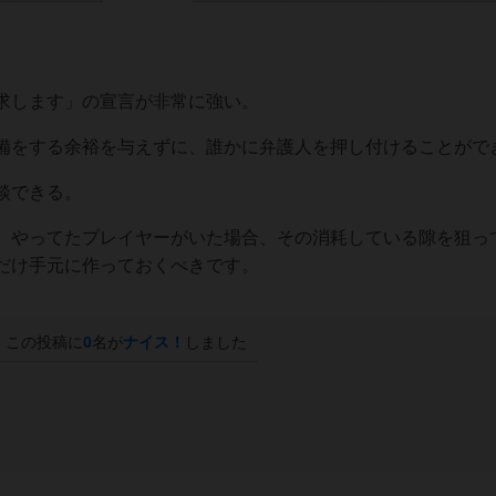
求します」の宣言が非常に強い。
備をする余裕を与えずに、誰かに弁護人を押し付けることがで
談できる。
）やってたプレイヤーがいた場合、その消耗している隙を狙っ
だけ手元に作っておくべきです。
この投稿に
0
名が
ナイス！
しました