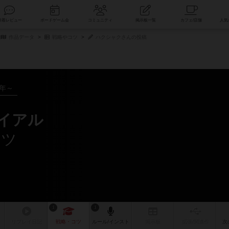
索
新着レビュー
ボードゲーム会
コミュニティ
掲示板一覧
作品データ
戦略やコツ
ハクシャクさんの投稿
1年～
ライアル
コツ
1
1
リプレイ
日記
戦略
・コツ
ルール
/インスト
掲示板
拡張/関連
作
次