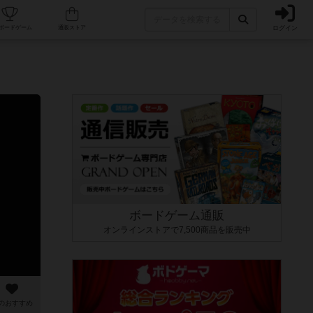
ログイン
カフェ/店舗
人気ボードゲーム
通販ストア
ボードゲーム通販
オンラインストアで7,500商品を販売中
のおすすめ