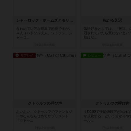
シャーロック・ホームズとモリアーティの罠
転がる芝浜
きわめてレアな現象で恐縮ですが。
落語好きとしては、「芝浜」
４人（ハドソン夫人、ワトソン、シ
冠されていたら買わないとい
ャーロ...
肢はな...
5年以上前
の投稿
6年以上前
の投稿
リプレイ
レビュー
クトゥルフの呼び声
クトゥルフの呼び声
おいおい、クトゥルフでファンタジ
１D100で技能値以下が出れ
ーやるんならせめてサプリメント
が成功する、という分かりや
「クトゥ...
ール...
7年以上前
の投稿
7年以上前
の投稿