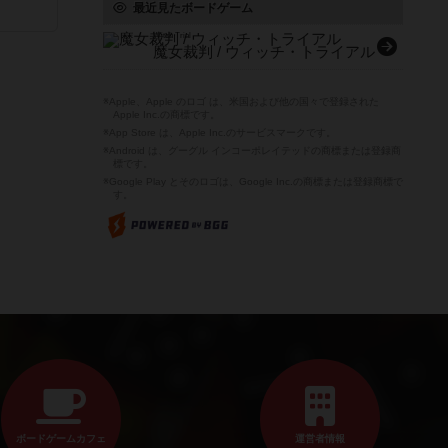
最近見たボードゲーム
Witch Trial
魔女裁判 / ウィッチ・トライアル
※Apple、Apple のロゴ は、米国および他の国々で登録された
Apple Inc.の商標です。
※App Store は、Apple Inc.のサービスマークです。
※Android は、グーグル インコーポレイテッドの商標または登録商
標です。
※Google Play とそのロゴは、Google Inc.の商標または登録商標で
す。
ボードゲームカフェ
運営者情報