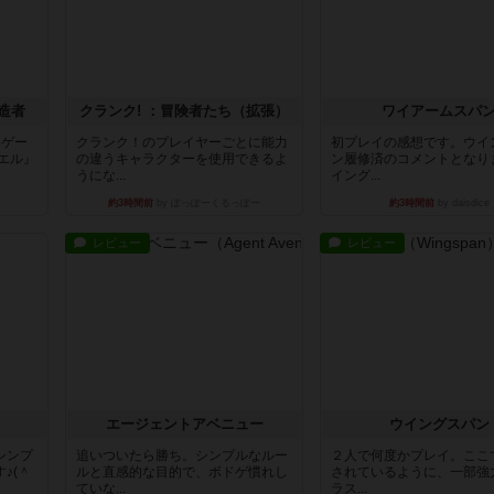
造者
クランク! ：冒険者たち（拡張）
ワイアームスパ
ドゲー
クランク！のプレイヤーごとに能力
初プレイの感想です。ウイ
エル』
の違うキャラクターを使用できるよ
ン履修済のコメントとなり
うにな...
イング...
約3時間前
by ぽっぽーくるっぽー
約3時間前
by daisdice
レビュー
レビュー
エージェントアベニュー
ウイングスパン
シンプ
追いついたら勝ち。シンプルなルー
２人で何度かプレイ。ここ
♪(＾
ルと直感的な目的で、ボドゲ慣れし
されているように、一部強
ていな...
ラス...