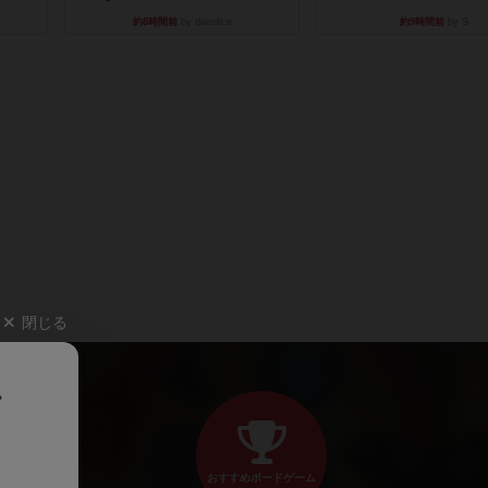
約8時間前
by daisdice
約9時間前
by S
閉じる
、
おすすめボードゲーム