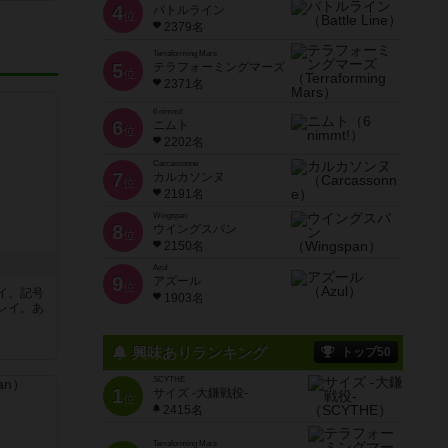
4
バトルライン
位
2379名
Terraforming Mars
5
テラフォーミングマーズ
位
2371名
6 nimmt!
6
ニムト
位
2202名
Carcassonne
7
カルカソンヌ
位
2191名
Wingspan
8
ウイングスパン
位
2150名
Azul
9
アズール
位
イ。記号
1903名
レイ。あ
興味ありランキング
トップ50
SCYTHE
1
サイズ -大鎌戦役-
位
2415名
Terraforming Mars