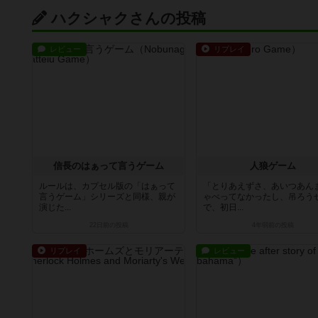
ハクシャクさんの投稿
レビュー
リプレイ
信長のはぁって言うゲーム
人狼ゲーム
ルールは、カプセル版の「はぁって
「とりあえずさ、あいつあん
言うゲーム」シリーズと同様、親が
ゃべってなかったし、吊ろう
演じた...
で、初日...
22日前
の投稿
4年弱前
の投稿
リプレイ
レビュー