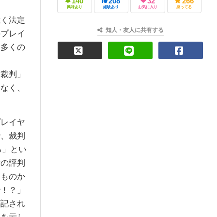
140
208
32
266
興味あり
経験あり
お気に入り
持ってる
く法定
知人・友人に共有する
のプレイ
り多くの
裁判」
くなく、
レイヤ
で、裁判
る」とい
所の評判
うものか
で！？」
が記され