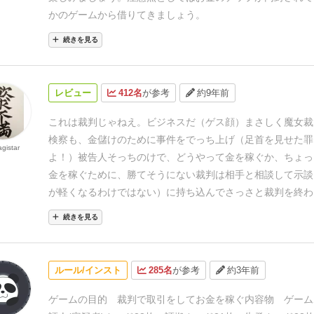
ろん検察側のいやらしいプレイや弁護人の「意義あり！」は
かのゲームから借りてきましょう。
風変わったパーティゲームとしても、ボーナンザの次の交渉
続きを見る
もお勧めです。
レビュー
412名
が参考
約9年前
これは裁判じゃねえ。ビジネスだ（ゲス顔）
まさしく魔女裁
検察も、金儲けのために事件をでっち上げ（足首を見せた罪
gistar
よ！）被告人そっちのけで、どうやって金を稼ぐか、ちょっ
金を稼ぐために、勝てそうにない裁判は相手と相談して示談
が軽くなるわけではない）に持ち込んでさっさと裁判を終わ
なゲームです。
この被告人の無罪を勝ち取ってみせる！そん
続きを見る
士は、このゲームでは生き残れません。被告人は基本有罪。
したかどうかなんてのはどうでもいいんです。大事なのは金
うやって、裁判費用をゲットするか。
勝てそうになければ手
ルール/インスト
285名
が参考
約3年前
にさっさと刑務所に送り込みましょう。
いちおう、説明書に
お金のために働くのではない。被告人の名誉のために働くの
ゲームの目的
裁判で取引をしてお金を稼ぐ
内容物
ゲーム