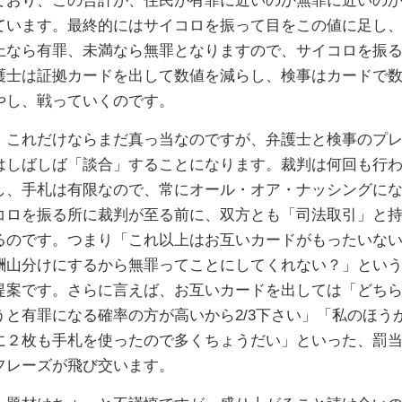
ており、この合計が、住民が有罪に近いのか無罪に近いの
ています。最終的にはサイコロを振って目をこの値に足し
上なら有罪、未満なら無罪となりますので、サイコロを振
護士は証拠カードを出して数値を減らし、検事はカードで
やし、戦っていくのです。
これだけならまだ真っ当なのですが、弁護士と検事のプレ
はしばしば「談合」することになります。裁判は何回も行
し、手札は有限なので、常にオール・オア・ナッシングに
コロを振る所に裁判が至る前に、双方とも「司法取引」と
るのです。つまり「これ以上はお互いカードがもったいな
酬山分けにするから無罪ってことにしてくれない？」とい
提案です。さらに言えば、お互いカードを出しては「どち
うと有罪になる確率の方が高いから2/3下さい」「私のほう
に２枚も手札を使ったので多くちょうだい」といった、罰
フレーズが飛び交います。