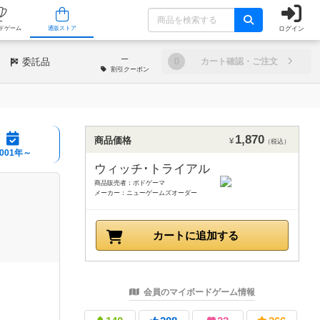
ログイン
/店舗
人気ボードゲーム
通販ストア
─
委託品
0
カート確認・ご注文
割引
クーポン
1,870
商品価格
¥
（税込）
2001年～
ウィッチ･トライアル
商品販売者：ボドゲーマ
メーカー：ニューゲームズオーダー
カートに追加する
会員のマイボードゲーム情報