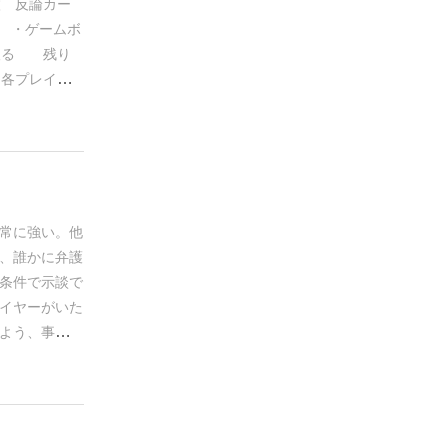
…
なかなか突
枚
反論カー
分でできる仲
・ゲームボ
ません。ビジ
取る
残り
、各プレイヤ
き山札にす
・適当な方
になったら、
買う
場札
金になってい
枚数に上限
常に強い。
他
カード1枚で
、誰かに弁護
かを出
条件で示談で
作り出され
イヤーがいた
これは
よう、事件は
る弁護士待ち
件をつくっ
他のプレイ
担当を宣言す