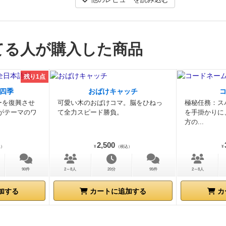
る
これにより裁判が始まる
4.自分の事件の検察側を担
弁護人を指名する)
自分の手元に弁護士待ちの事件がある
弁護人を選んで裁判を始める
手番プレイヤー以外がダイ
り、最も出目が小さいプレイヤーが弁護人になる
(同値の
てる人が購入した商品
直し)
裁判
裁判が始まったら、対象の容疑者カードと告発
の対応する場所に置く
裁判に参加するのは検察担当と弁護
残り1点
だけ
残りのプレイヤーは傍聴者になる
裁判は以下の5つ
順に行う
1.弁護料の支払い
弁護士は容疑者カードに書
四季
おばけキャッチ
ーを復興させ
可愛い木のおばけコマ。脳をひねっ
極秘任務：ス
護料を銀行から受け取る
公選弁護人でも支払いを受け取
がテーマのワ
て全力スピード勝負。
を手掛かりに
の準備
告発カードに書かれている裁判料を銀行から取り
方の...
料置場に置く
ここに置いたお金は裁判の勝者のものにな
の設定
陪審値は12人中何人が被告を有罪だと思っている
2,500
込）
¥
（税込）
¥
す
容疑者カードに書かれた不審度と、告発カードに書か
が、裁判開始時の陪審値となる
裁判の最後に、検察側プ
90件
2～8人
20分
95件
2～8人
イス2個を振り、これを陪審値に足す
合計値が13以上に
加する
カートに追加する
カ
告は有罪となり、検察側が勝利する
合計値が12以下にな
告は無罪となり、弁護人が勝利する
4.検察側の弁護
検察
好きなように出す
カードを出し終えて弁論終了したら、