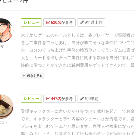
レビュー 7件
レビュー
620名
が参考
9年以上前
大まかなゲームのルールとしては、各プレイヤーで容疑者と
意して事件をでっちあげ、
自分が勝てそうな事件について弁
Uty
か、自分のでっち上げた事件の検察側として
ランダムに選ば
人と、カードを出し合って事件に関する数値を自分に有利に
終的に勝つことができれば裁判費用をゲットできるので、最
金を稼げれば勝ちなのですが・・・
このゲーム、カードゲー
続きを見る
した交渉ゲーム、いや談合ゲームです。
弁護人はさっさと弁
者から巻き上げ、
少しでも勝て無さそうなら検察側に司法取引
ち掛けます。
時には切り札をちらつかせて強く出たり、口八
レビュー
447名
が参考
約9年前
判費用の山分けを持ちかけます。
もちろん、検察側も容疑者
かなんてことはどうでもよく、弁護人と一緒になって裁判費
登場キャラクターに言いがかりをつけて裁判を起こしてお金
うとします。
司法取引の名のもとにいいように弄ばれる容疑
です。
キャラクターと事件内容のシュールさが秀逸です。基
まとう
裁判が開かれるとその裁判に参加するのは2人だけですが、
プレイを楽しむゲームだと思います。弁護人や検事になった
ーでガヤや証人のロールプレイをすれば盛り上がること間違
楽しみましょう。
注意点としてはお金のチップが同封されて