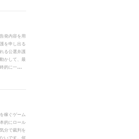
告発内容を用
護を申し出る
れる公選弁護
動かして、
最
終的に一番お
ムの様相を呈
護費用を容疑
(談合)を持
丁手八丁で裁
が有罪か無罪
用をせしめよ
を稼ぐゲーム
者たち。
一度
本的にロール
周りのメンバ
気分で裁判を
いなし。
もち
ないです。何