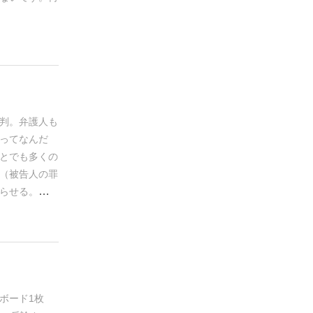
鉄板です。
一
ゲームとして
判。弁護人も
ってなんだ
とでも多くの
（被告人の罪
らせる。そん
な青臭い弁護
本当に罪を犯
、金、金。ど
札を消費せず
は「弁護士は
だ」とありま
ボード1枚