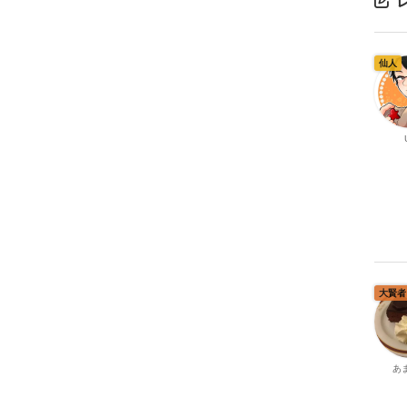
仙人
大賢者
あ