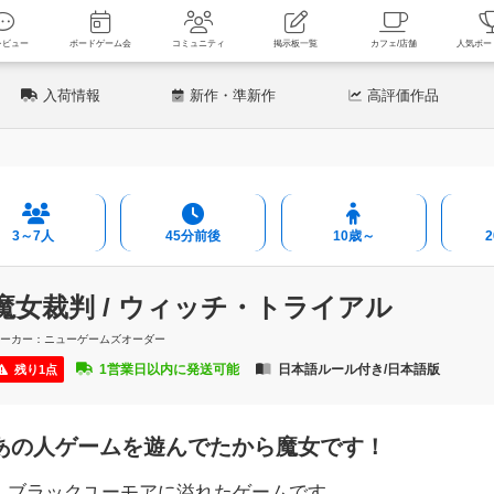
新着レビュー
ボードゲーム会
コミュニティ
掲示板一覧
カフェ
入荷情報
新作
・準新作
高評価
作品
3～7人
45分前後
10歳～
魔女裁判 / ウィッチ・トライアル
メーカー：ニューゲームズオーダー
1営業日以内に発送可能
日本語ルール付き/日本語版
残り1点
あの人ゲームを遊んでたから魔女です！
ブラックユーモアに溢れたゲームです。