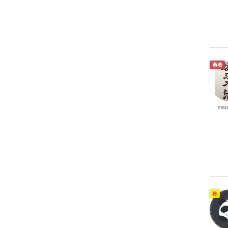
勇者
mata
神