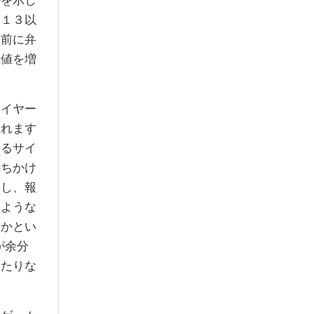
かを示し
、１３以
る前に弁
数値を増
イヤー
われます
なるサイ
持ちかけ
いし、報
うような
らかとい
が余分
当たりな