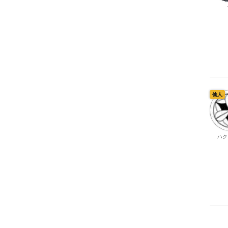
仙人
ハク