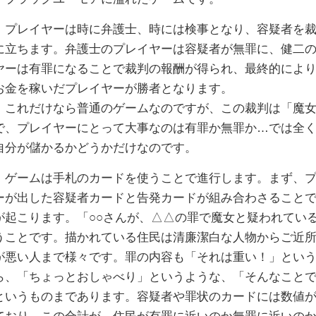
プレイヤーは時に弁護士、時には検事となり、容疑者を裁
に立ちます。弁護士のプレイヤーは容疑者が無罪に、健二
ヤーは有罪になることで裁判の報酬が得られ、最終的によ
お金を稼いだプレイヤーが勝者となります。
これだけなら普通のゲームなのですが、この裁判は「魔女
で、プレイヤーにとって大事なのは有罪か無罪か…では全
自分が儲かるかどうかだけなのです。
ゲームは手札のカードを使うことで進行します。まず、プ
ーが出した容疑者カードと告発カードが組み合わさること
が起こります。「○○さんが、△△の罪で魔女と疑われてい
うことです。描かれている住民は清廉潔白な人物からご近
が悪い人まで様々です。罪の内容も「それは重い！」とい
ら、「ちょっとおしゃべり」というような、「そんなこと
というものまであります。容疑者や罪状のカードには数値