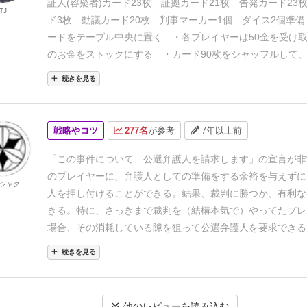
す。ただし、その名誉も金で勝ち取れるものではありますが
証人(容疑者)カード23枚
証拠カード21枚
告発カード23
TJ
き抜けてて面白いゲームです。トークを楽しみながら冗談半
ド3枚
動議カード20枚
判事マーカー1個
ダイス2個
準備
間とやりましょう。
もう一度言います。これは裁判ではあり
ードをテーブル中央に置く
・各プレイヤーは50金を受け
ネスです。
のお金をストックにする
・カード90枚をシャッフルして
ーに6枚ずつ配り手札にする
残りをゲームボードの下に置
続きを見る
る
山札から5枚めくり、左から一列に並べて場札にする
法でスタートプレイヤーを決める
ゲームの流れ
自分の手番
以下の4つのアクションから1つを選び行う
1.カードを1枚
戦略やコツ
277名
が参考
7年以上前
から1枚買う
値段は左から無料・5金・10金・15金・20
る
カードを勝ったら、場札を左詰めで補充する
手札の
「この事件について、公選弁護人を請求します」の宣言が非
はない
2.事件を1つ作る
事件は容疑者カード1枚と告発
のプレイヤーに、弁護人としての準備をする余裕を与えずに
シャク
構成される
手札から容疑者カードと告発カードのいずれ
人を押し付けることができる。
結果、裁判に勝つか、有利な
し、
場札のもう一方のカードにくっつけることで事件が
きる。
特に、さっきまで裁判を（結構本気で）やってたプレ
る
事件を作ったら、くっつけた2枚を自分の手元に置く
場合、その消耗している隙を狙って公選弁護人を要求できる
「弁護士待ちの事件」として扱われる
自分の手元に置け
できるだけ手元に作っておくべきです。
続きを見る
の事件は1つだけ
事件を作るのに費用はかからない
事
たら、場札を左詰めで補充する
3.事件の弁護を担当する
ヤーの手元にある弁護士待ちの事件を1つ選んで、弁護士の
他のレビューを読み込む