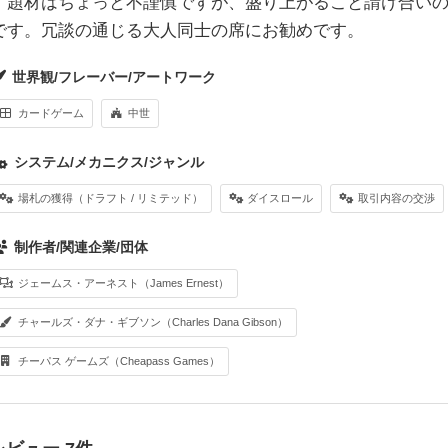
題材はちょっと不謹慎ですが、盛り上がること請け合いの
です。冗談の通じる大人同士の席にお勧めです。
世界観/フレーバー/アートワーク
カードゲーム
中世
システム/メカニクス/ジャンル
場札の獲得（ドラフト / リミテッド）
ダイスロール
取引内容の交渉
制作者/関連企業/団体
ジェームス・アーネスト（James Ernest）
チャールズ・ダナ・ギブソン（Charles Dana Gibson）
チーパス ゲームズ（Cheapass Games）