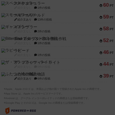
スペクタキュラー
60
PT
紹介文なし
1件の投稿
スモールワールド
59
PT
紹介文あり
13件の投稿
ギャンブラー
58
PT
紹介文なし
2件の投稿
Bitter End ブタペスト救出作戦
52
PT
紹介文なし
1件の投稿
ラピード
46
PT
紹介文なし
1件の投稿
ザ・フラッフィー・ライト
44
PT
紹介文なし
0件の投稿
ふたつの城の物語
39
PT
紹介文あり
6件の投稿
※Apple、Apple のロゴ は、米国および他の国々で登録されたApple Inc.の商標です。
※App Store は、Apple Inc.のサービスマークです。
※Android は、グーグル インコーポレイテッドの商標または登録商標です。
※Google Play とそのロゴは、Google Inc.の商標または登録商標です。