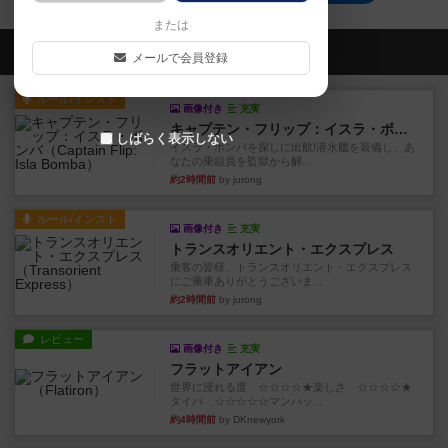
または
会員の新しい投稿
メールで会員登録
ルール/インスト
画像付き
充実
キャプテン・フリップ：イスラ・ボンバ
しばらく表示しない
イスラ・ボンバを探しに出航!潜水艦を装備し、あ
なたの乗組員を監獄から解...
約2時間前
by jurong
ルール/インスト
画像付き
充実
トランスオリエント・エクスプレス
乗客の皆様、トランスオリエント・エクスプレス
にご乗車ありがとうございま...
約2時間前
by jurong
レビュー
画像付き
充実
フラットアイアン
世界に浸れる度 ☆☆☆☆★楽しさ ☆☆☆☆★
タイパ ☆☆☆☆☆マンハッ...
約4時間前
by DKnewyork