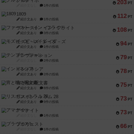
クルティボ
203
PT
紹介文なし
1件の投稿
1809
112
PT
紹介文あり
1件の投稿
ファースト・イン・フライト
108
PT
紹介文あり
3件の投稿
モズビ－ズ・レイダ－ズ
94
PT
紹介文あり
1件の投稿
テンプテーション
79
PT
紹介文なし
2件の投稿
インドネシア
78
PT
紹介文あり
2件の投稿
宵と暁の呪文書
75
PT
紹介文あり
8件の投稿
リスボン・トラム 28
73
PT
紹介文あり
9件の投稿
アマナイト
73
PT
紹介文なし
1件の投稿
ブラヴェスト
66
PT
紹介文なし
1件の投稿