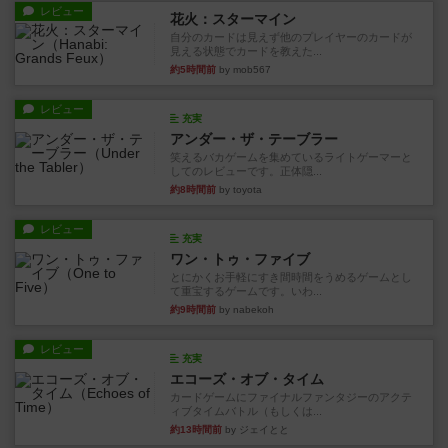
レビュー
花火：スターマイン
自分のカードは見えず他のプレイヤーのカードが
見える状態でカードを教えた...
約5時間前
by mob567
レビュー
充実
アンダー・ザ・テーブラー
笑えるバカゲームを集めているライトゲーマーと
してのレビューです。正体隠...
約8時間前
by toyota
レビュー
充実
ワン・トゥ・ファイブ
とにかくお手軽にすき間時間をうめるゲームとし
て重宝するゲームです。いわ...
約9時間前
by nabekoh
レビュー
充実
エコーズ・オブ・タイム
カードゲームにファイナルファンタジーのアクテ
ィブタイムバトル（もしくは...
約13時間前
by ジェイとと