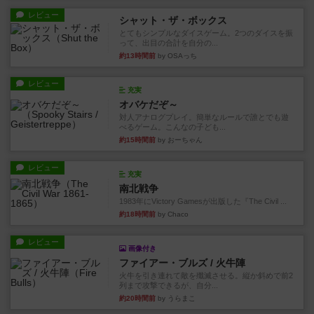
レビュー
シャット・ザ・ボックス
とてもシンプルなダイスゲーム。2つのダイスを振
って、出目の合計を自分の...
約13時間前
by OSAっち
レビュー
充実
オバケだぞ～
対人アナログプレイ。簡単なルールで誰とでも遊
べるゲーム。こんなの子ども...
約15時間前
by おーちゃん
レビュー
充実
南北戦争
1983年にVictory Gamesが出版した『The Civil ...
約18時間前
by Chaco
レビュー
画像付き
ファイアー・ブルズ / 火牛陣
火牛を引き連れて敵を殲滅させる。縦か斜めで前2
列まで攻撃できるが、自分...
約20時間前
by うらまこ