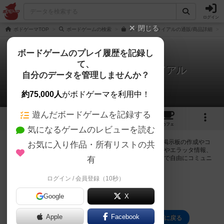
ログイン
閉じる
ボドゲーマTOP
ボードゲームの検索
ウィッチ･トライアルの通販/商品詳細
ボードゲームのプレイ履歴を記録し
て、
魔女裁判 / ウィッチ・トライアル
自分のデータを管理しませんか？
0件の掲示板
約75,000人
がボドゲーマを利用中！
遊んだボードゲームを記録する
5
5
37
トップ
画像
動画
レビュー
カフェ
気になるゲームのレビューを読む
ログインすると魔女裁判 / ウィッチ・トライアルに関する掲示板の作成やコ
お気に入り作品・所有リストの共
メントの書き込みが出来るようになります。ルールの疑問やエラッタ情報、
マニュアルでは判断し辛い曖昧な表記等について会員同士で自由にコミュニ
有
ケーションをとることが出来ます。
ログイン / 会員登録（10秒）
ログイン/無料会員登録
Google
X
Apple
Facebook
魔女裁判 / ウィッチ・トライアルのトップに戻る