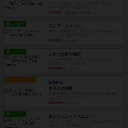
クランク！のプレイヤーごとに能力の違うキャラ
クターを使用できるようにな...
約3時間前
by ぽっぽーくるっぽー
レビュー
ワイアームスパン
初プレイの感想です。ウイングスパン履修済のコ
メントとなります。ウイング...
約3時間前
by daisdice
レビュー
ふたつの街の物語
タイルを4×4で並べて街づくりします。ただし、
街は各プレイヤーの間にあ...
約7時間前
by ジェイとと
ルール/インスト
画像付き
ざりかに将棋
３種類の駒だけが登場する超シンプルな将棋系ゲ
ーム入門作品です♪(＾＾)...
約8時間前
by あんちっく
レビュー
エージェントアベニュー
追いついたら勝ち。シンプルなルールと直感的な
目的で、ボドゲ慣れしていな...