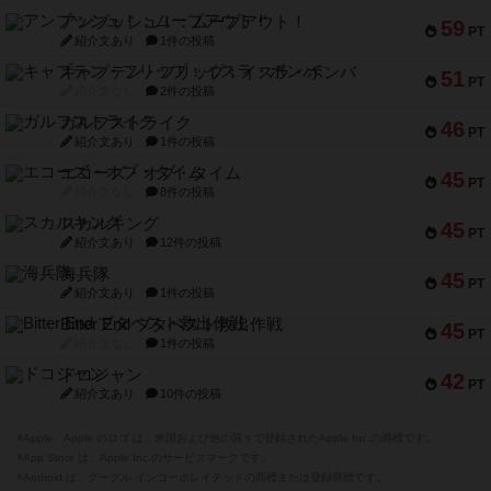
アンブッシュ！：ムーブアウト！
59
PT
紹介文あり
1件の投稿
キャプテン・フリップ：イスラ・ボンバ
51
PT
紹介文なし
2件の投稿
ガルフストライク
46
PT
紹介文あり
1件の投稿
エコーズ・オブ・タイム
45
PT
紹介文なし
8件の投稿
スカルキング
45
PT
紹介文あり
12件の投稿
海兵隊
45
PT
紹介文あり
1件の投稿
Bitter End ブタペスト救出作戦
45
PT
紹介文なし
1件の投稿
ドコジャン
42
PT
紹介文あり
10件の投稿
※Apple、Apple のロゴ は、米国および他の国々で登録されたApple Inc.の商標です。
※App Store は、Apple Inc.のサービスマークです。
※Android は、グーグル インコーポレイテッドの商標または登録商標です。