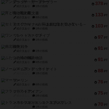
アンダー・ザ・テーブラー
378
PT
紹介文あり
1件の投稿
宵と暁の呪文書
133
PT
紹介文あり
8件の投稿
セミファイナル ～お前はまだ生きている～
103
PT
紹介文あり
1件の投稿
ワン・トゥ・ファイブ
97
PT
紹介文あり
1件の投稿
南北戦争
91
PT
紹介文あり
1件の投稿
ふたつの城の物語
91
PT
紹介文あり
6件の投稿
ノームズ・アット・ナイト
88
PT
紹介文なし
1件の投稿
マーリン
76
PT
紹介文あり
6件の投稿
フラットアイアン
75
PT
紹介文なし
2件の投稿
トランスオリエント・エクスプレス
70
PT
紹介文なし
1件の投稿