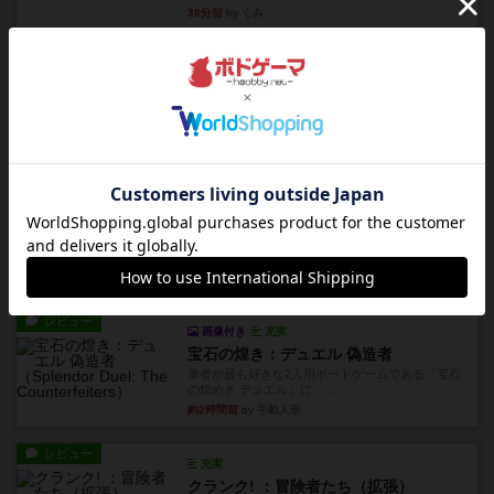
38分前
by くみ
リプレイ
画像付き
ブリックス
久しぶりに取り出してプレイ。記号担当と色担当
に分かれてプレイ。あかんか...
43分前
by くみ
レビュー
画像付き
ダグエイトチェス
チェスなのに、ほんの10分で終わります。動きで
敵のコマの種類が分かれば...
約1時間前
by くみ
レビュー
画像付き
充実
宝石の煌き：デュエル 偽造者
筆者が最も好きな2人用ボードゲームである『宝石
の煌めき デュエル』に、...
約2時間前
by 手動人形
レビュー
充実
クランク! ：冒険者たち（拡張）