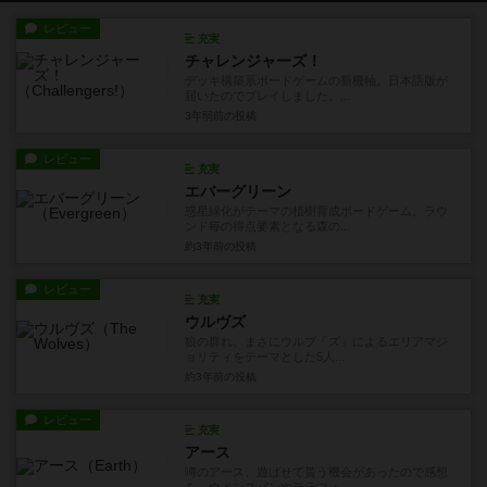
レビュー
充実
チャレンジャーズ！
デッキ構築系ボードゲームの新機軸。日本語版が
届いたのでプレイしました。...
3年弱前
の投稿
レビュー
充実
エバーグリーン
惑星緑化がテーマの植樹育成ボードゲーム。ラウ
ンド毎の得点要素となる森の...
約3年前
の投稿
レビュー
充実
ウルヴズ
狼の群れ、まさにウルブ「ズ」によるエリアマジ
ョリティをテーマとした5人...
約3年前
の投稿
レビュー
充実
アース
噂のアース、遊ばせて貰う機会があったので感想
を。ウインスパンやテラフォ...