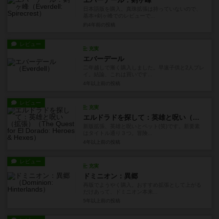
日本語版を購入。真珠拡張は持っていないので、
基本+剣ヶ峰でのレビューで...
約4年前
の投稿
レビュー
充実
エバーデール
二年越しで漸く購入しました。早速子供と2人プレ
イ。結論、これは買いです...
4年以上前
の投稿
レビュー
充実
エルドラドを探して：英雄と呪い（拡張）
新版拡張、英雄と呪いとペット(笑)です。新要素
はタイトル通り３つ。冒険...
4年以上前
の投稿
レビュー
充実
ドミニオン：異郷
再版でようやく購入。おすすめ拡張として上がる
だけあって、ドミニオン本来...
5年以上前
の投稿