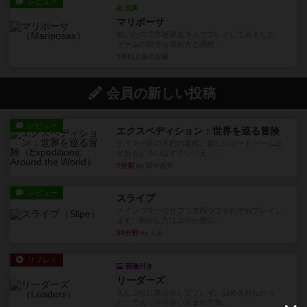
レビュー
充実
マリポーサ
届いたので早速家族３人でプレイしてみました。
ゲームの簡単な進め方と感想...
5年以上前
の投稿
会員の新しい投稿
レビュー
エクスペディション：世界を巡る冒険
クラマー氏の不朽の名作。新しいボードゲームほ
どおもしろいはず？いいえ。...
7分前
by 田中昌平
レビュー
スライプ
メインコマ一つサブコマ四つでそれぞれプレイし
ます。動かし方はコマか壁に...
30分前
by くみ
リプレイ
画像付き
リーダーズ
久しぶりに取り出してプレイ。詰めきれなかっ
た…であっさり追い込まれて負...