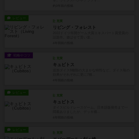
約3年前
の投稿
レビュー
充実
リビング・フォレスト
2022ドイツ年間ゲーム大賞エキスパート賞受賞の
話題作。遊ばせて貰い楽...
4年弱前
の投稿
戦略やコツ
充実
キュビトス
追加ダイス8種類の大まかな特性など。ダイス毎の
効果がそれぞれに更に7種...
4年弱前
の投稿
レビュー
充実
キュビトス
ダイスビルドレースゲーム。日本語版発売まで一
悶着ありましたが、デッキ構...
4年弱前
の投稿
レビュー
充実
エバーデール：剣ヶ峰