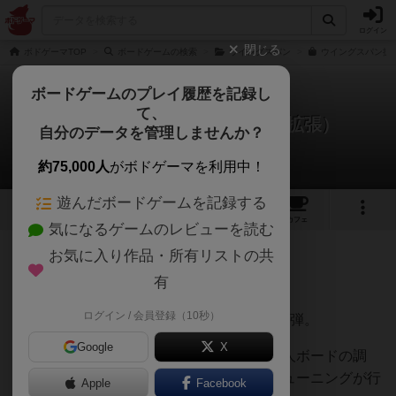
ログイン
閉じる
ボドゲーマTOP
ボードゲームの検索
ウイングスパン
ウイングスパン拡張
ボードゲームのプレイ履歴を記録し
て、
ウイングスパン：大洋の翼（拡張）
自分のデータを管理しませんか？
でゃーこさんのレビュー
約75,000人
がボドゲーマを利用中！
遊んだボードゲームを記録する
6
1
17
175
トップ
画像
動画
レビュー
カフェ
気になるゲームのレビューを読む
お気に入り作品・所有リストの共
706名
0名
0
約5年前
有
ログイン / 会員登録（10秒）
傑作ボードゲームウイングスパンの拡張第2弾。
Google
X
オセアニアの鳥カード追加だけでなく、個人ボードの調
整、花蜜の追加とゲームシステム自体のチューニングが行
Apple
Facebook