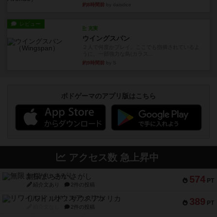
約8時間前
by daisdice
レビュー
充実
ウイングスパン
２人で何度かプレイ。ここでも指摘されているよ
うに、一部強力な鳥(カラス...
約9時間前
by S
ボドゲーマのアプリ版はこちら
アクセス数 急上昇中
無限まちがいさがし
574
PT
紹介文あり
2件の投稿
リワイルド：サウスアメリカ
389
PT
紹介文なし
2件の投稿