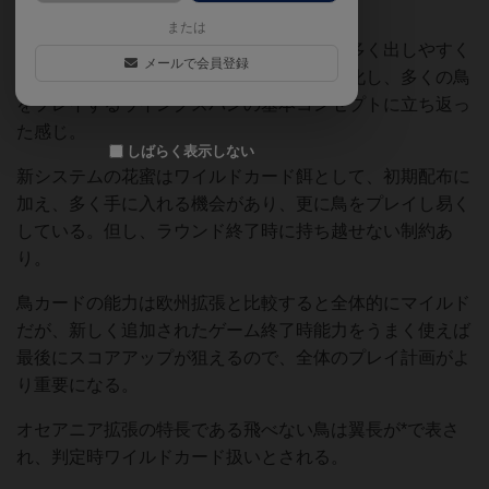
われた。
または
餌、鳥獲得のアクションが強化され、鳥を多く出しやすく
メールで会員登録
なり、代わりに産卵アクションがやや弱体化し、多くの鳥
をプレイするウイングスパンの基本コンセプトに立ち返っ
た感じ。
しばらく表示しない
新システムの花蜜はワイルドカード餌として、初期配布に
加え、多く手に入れる機会があり、更に鳥をプレイし易く
している。但し、ラウンド終了時に持ち越せない制約あ
り。
鳥カードの能力は欧州拡張と比較すると全体的にマイルド
だが、新しく追加されたゲーム終了時能力をうまく使えば
最後にスコアアップが狙えるので、全体のプレイ計画がよ
り重要になる。
オセアニア拡張の特長である飛べない鳥は翼長が*で表さ
れ、判定時ワイルドカード扱いとされる。