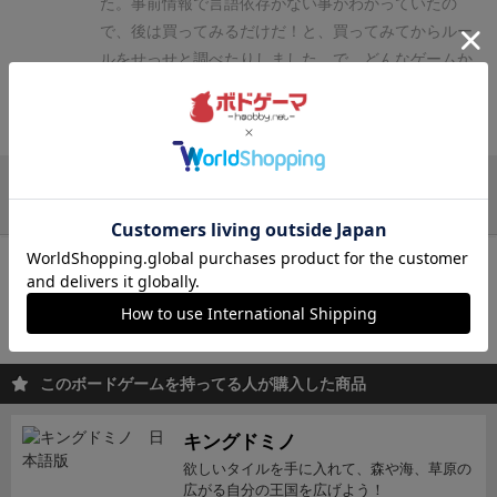
た。
事前情報で言語依存がない事がわかっていたの
や、時間の経過が必要となる。
その時間というのがこ
る。
●
教会
：家族を1人黒い袋に入れる。ミサの時に引
で、後は買ってみるだけだ！と、買ってみてからルー
のゲームでもう１つ際立った概念である。時間といっ
いて教会へ配置することができる。
●
井戸
：同色の影
ルをせっせと調べたりしました。
で、どんなゲームか
てもアクションを繰り返し、一定の時間トークンがす
響力コマ3個を支払うことで、好きなアクションを行
っていうと、村に住む一族になって、市場で買い物し
すむことでワーカーが死亡するというもの。さらに死
うことができる。
【ユニークなアクション選択方式】
たり農具を作ったり我が子を旅に出したり妖しい教団
亡後に限られた数の墓所にワーカーを放り込んだ数に
続きを見る
手番ではアクションスペース上の
影響力コマ
を1個取
に所属させてみたり死んだ一族をお墓に入れたりしな
より終了時にボーナスが入る。もちろんワーカーを増
り、そのアクションを行う。他にもそういうメカニク
がら点数を稼いでいくゲームです。
え？死んだ一族を
やすアクションもあるため、バランスも重要。最近で
スのゲームがあるのか知らないが、非常にユニーク
お墓に入れる？
そうなんですよ、アグリコラで家族コ
他のレビューを読み込む
はテオティワカンで同様の死生観を扱っていたのが印
だ。つまり手番で行いたいアクションがあっても、そ
マを増やして頑張ったりしますよね。手番が増えたと
象的である。
また基本的に配置したワーカーは自動で
の色のコマが欲しいとは限らない。いや、むしろ自分
思いきや、一族は寿命とともに死んでしまうんです。
再入荷までお待ち下さい
は戻ってこない。いや、戻ってこないというより、そ
の欲しい色のコマとアクションスペースが合っている
ただ死んでしまっても墓地に行って終わりです。何か
のスペースで働き続けるというものであるが、先ほど
入荷通知を受け取る
ことの方が稀なような気もする。
この時、自分の中で
の記録を残して死ねば村の記録に載ります。名誉で
のワーカーの死は初期のワーカーから死亡することに
アクションを優先するべきか、欲しい影響力コマを優
す！
なんで、ゲーム中も「うわー、旅行進めたいけど
会員登録
後、通知送信先を設定すると入荷通知を受け取れます
なるため（ワーカーにはナンバリングされている）そ
先するべきか非常に悩ましい選択を毎回迫られること
死ぬね」「こいつはもう死んでもらって」などという
この選択も良く考えなければならない。
ゲームの終了
このボードゲームを持ってる人が購入した商品
になる。
これは他プレイヤーとの早取りもあって悶絶
物騒な感じになります（回避不可能）
しかし、太郎に
は用意された墓地がすべて埋まる（埋められる？）こ
しそうなぐらい悩ましく面白い！
ちなみに影響力コマ
は太郎の思い出があって、次郎には次郎の思い出があ
とがフラグとなる。一定のターン数で終了するのでは
には各色に意味がある。以下のように少し抽象的な意
キングドミノ
るんです。
たまった点数を見ながら、ああ、三郎はあ
なく、このようなデザインとしたのは、あくまで一族
味が込められており覚えにくく、正直もう少し何とか
欲しいタイルを手に入れて、森や海、草原の
の時、変な教団に出入りしたんだっけ等と感慨にふけ
の隆盛をテーマとしたからだろうか。とにかく、これ
広がる自分の王国を広げよう！
ならなかったのか、という気にはなる。しかし特に意