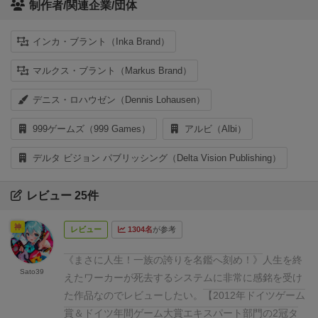
制作者/関連企業/団体
インカ・ブラント（Inka Brand）
マルクス・ブラント（Markus Brand）
デニス・ロハウゼン（Dennis Lohausen）
999ゲームズ（999 Games）
アルビ（Albi）
デルタ ビジョン パブリッシング（Delta Vision Publishing）
レビュー 25件
神
レビュー
1304名
が参考
《まさに人生！一族の誇りを名鑑へ刻め！》
人生を終
Sato39
えたワーカーが死去するシステムに非常に感銘を受け
た作品なのでレビューしたい。
【2012年ドイツゲーム
賞＆ドイツ年間ゲーム大賞エキスパート部門の2冠タ