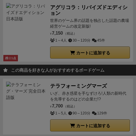
い。そして教会に再多数の家族を派遣しているプレイ
アグリコラ：リバイズドエディシ
ヤーは
2名声点
を獲得できる。毎ラウンド終了時に2名
ョン
声点を獲得できるのは非常に美味しい。
じゃあ、全く
世界のゲーム界の話題を独占した話題の農場
の運ゲーじゃん！
と言いたくなるが、実はこれには抜
経営ゲームの改定新版!
け道があり、
コイン1枚
を支払えば袋の中を覗いて家
7,150
（税込）
¥
族コマを引いて良いのだ。つまりお金さえ払えば教会
1～4人
30～120分
45件
のミサに参加することができる。やはり世の中、お金
カートに追加する
なのだよw
＜良いところ＞
残り1点
テーマと親和性の高いアクションスペースとユニーク
な選択方式
この商品を好きな人がおすすめするボードゲーム
フレーバーとシステムが合致した画期的な「
死去シス
テム
」
テラフォーミングマーズ
調整可能な運要素を盛り込んだ「
ミサ
」
いざ、赤き惑星を手なずけろ!人類の新時代
＜悪いところ＞
を先導するのはどの企業だ!?
影響力コマの配置、ミサなど運要素はやや強め。
7,700
（税込）
¥
旅アクションがやや弱い？ →のちに
港拡張
が出た。
1～5人
90～120分
129件
＜説明書＆対象＞
説明書：
12ページ
。インスト：
15
分
、プレイ時間：
１時間20分
（４人プレイ）
BGG
カートに追加する
Weight: 3.07
（2022/12/30現在）、
重めの中量級
。
お