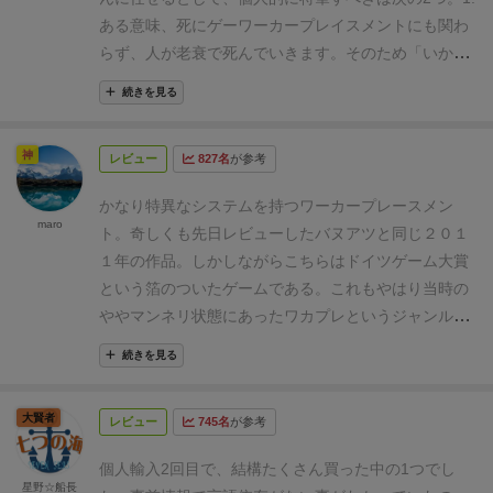
き度（Like）
▶4pt.≪★★★★≫
おすすめ度
クションスペースに置かれた影響力コマを1個取らな
ある意味、死にゲー
ワーカープレイスメントにも関わ
（Recommended）
▶3pt.≪★★★≫
子どもと度
ければならない。こうして順番に何周か手番を行いア
らず、人が老衰で死んでいきます。そのため「いかに
（With kids）
▶1pt.≪★≫
村の人生 の簡単なゲーム
クションスペースのコマがなくなったら1ラウンド終
死なせるか」もゲーム内において重要な要素となりま
の流れとルール解説はこちらをご覧ください！
続きを見る
了。ミサを行い、次のラウンドを始める。
村の歴史が
す。
2. UI（ユーザインタフェース）デザインの良さ
中
全て埋まるか、共同墓地が全てワーカーで埋まればゲ
量級ゲームで要素も多く、やり始めのときはそれなり
神
ーム終了となり、最終決算を行い、最も名声ポイント
レビュー
827名
が参考
に覚えることが多いですが一度慣れてしまうとプレイ
の高いプレイヤーの勝利となる。
【テーマと親和性の
の際に何の迷いもなくプレイし続けられます。
その理
かなり特異なシステムを持つワーカープレースメン
高いアクションスペース】
アクションスペースは以下
由はゲームボードのデザイン。決して説明的ではない
maro
ト。奇しくも先日レビューしたバヌアツと同じ２０１
の８つがあり、家族（ワーカー）の人生に物語を感じ
グラフィックですが、ボード内に「何をすべきか」
１年の作品。しかしながらこちらはドイツゲーム大賞
るほどテーマとの親和性が高い。
●
収穫
：農場に農夫
「そこにワーカーを置いたら何が起こるか」が書き込
という箔のついたゲームである。これもやはり当時の
が1人でもいれば、小麦袋を2個受け取る。
・馬と鋤
まれており、プレイ中に「あれ？これなんだっけ？」
ややマンネリ状態にあったワカプレというジャンルに
があれば、3個になる。
・雄牛と鋤があれば、4個に
と説明書を開く必要がまったくありません。
風穴を空けるようなメカニクスが光る名作である。
特
なる。
●
子孫
：ストックから数字の一番小さい家族を1
続きを見る
徴的なのが、ワーカーアクションはアクションの選択
人受け取る。
●
職人
：５つある職人の建物へ家族を1人
と実行となっており、選択する時にスペースにある影
置き、時間を使って修行することで対応するアイテム
大賢者
レビュー
745名
が参考
響力を１つ得ることができること。この影響力は一種
を獲得する。
●
市場
：小麦やアイテムを売り、買い物
のリソースといえ、5色ありアクション実行の際に特
客タイルを獲得する。
●
旅
：費用と時間を支払い、家
個人輸入2回目で、結構たくさん買った中の1つでし
定のものが消費される。実行にはその他のアイテム
星野☆船長
族を旅に出す。
●
議会
：家族を議会へ送り、特権を得