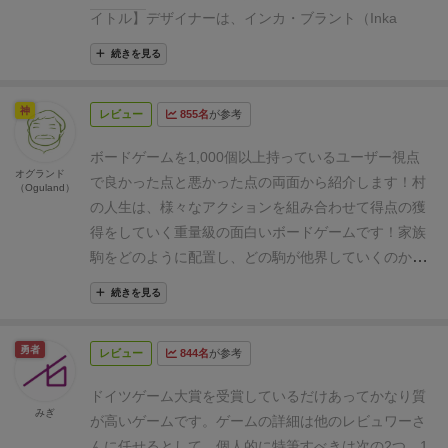
イトル】
デザイナーは、インカ・ブラント（Inka
Brand）とマルクス・ブラント（Markus Brand）の
ブ
続きを見る
ラント夫妻
。代表作としては他に「
ガンジスの藩王
」
や「
EXIT
」などがあり、「ガンジスの藩王」も私のと
神
レビュー
855名
が参考
ても好きな面白い作品なのだが、そう考えるとオーソ
ドックスなワーカープレイスメントにキラリと光るア
ボードゲームを1,000個以上持っているユーザー視点
イデアを盛り込むのが得意なのかもしれない。
そのブ
オグランド
で良かった点と悪かった点の両面から紹介します！
村
（Oguland）
ラント夫妻が2011年に発表したのが今回レビューする
の人生は、様々なアクションを組み合わせて得点の獲
「村の人生」だ。そのユニークなアクション選択方式
得をしていく重量級の面白いボードゲームです！家族
と「死」という非常に扱いにくいテーマを上手く表現
駒をどのように配置し、どの駒が他界していくのか、
した手法が評価され、2012年のドイツ年間ゲーム大賞
それをいつのタイミングにするのかといった中長期的
エキスパート部門および、ドイツゲーム賞の2冠を受
続きを見る
な戦略が必要になってきます。重いゲームではありま
賞している。
【ゲーム概要】
ゲームはラウンド制で行
すが、テーマ性とマッチしているゲーム内容になって
われる。
メインボードには村の様子が描かれており、
勇者
レビュー
844名
が参考
いるので、遊び始めると理解が進むのが早いです。
準
色の着いた円の部分がアクションスペースとなってい
備とインスト（ゲーム説明）に時間がかかること、や
る。毎ラウンド開始時、ここに影響力コマをランダム
ドイツゲーム大賞を受賞しているだけあってかなり質
ることが少し多すぎると感じてしまう人も出てしまう
みぎ
に配置し、スタートプレイヤーから時計回りに1アク
が高いゲームです。ゲームの詳細は他のレビュワーさ
だろうという点が気になるところでしょうか・・・
好
ションずつ行っていく。
この時、プレイヤーは行うア
んに任せるとして、個人的に特筆すべきは次の2つ。
1.