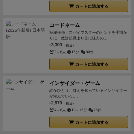
録された人数により名声点が与えられる。
このため多
も上手くまとまっており、一度理解してしまえばスム
カートに追加する
くの家族を名鑑に載せたいところだが、各職業毎に定
ースにプレイできるだろう。インストする立場から
員が決まっておりオーバーした場合は
共同墓地
へ埋葬
も、最初のアクション選択の部分さえクリアーしてし
される。このシステムが非常に効いており、モタモタ
コードネーム
まえば、比較的プレイしてもらいやすいといえるので
していると他プレイヤーに定員を埋められてしまうと
極秘任務：スパイマスターのヒントを手掛か
はないだろうか。
また９年前の作品、しかもドイツゲ
いう不安にいつも苛まれる。
つまりアクションを行う
りに、敵対組織より先に味方の...
ーム大賞受賞作でありながら、このユニークさはやは
3,300
にはワーカーが必要であるので簡単に失うわけにはい
（税込）
¥
り特別なものと考えても良いだろう。１つ１つのメカ
2～8人
15分
80件
かないが、一方で早く死んで村の名鑑に載りたい、と
ニクスという視点ではいざ知らず、このシステマチッ
いうジレンマが発生し、これが実に悩ましく面白いの
カートに追加する
クなプレイ感は現在でも全く色褪せてはいないと言え
だ！
【ミサで運試しのバッグドロー！】
アクションス
る。
ここでは詳細は述べないが拡張も発売されてお
ペースのコマを全て取るとラウンド終了となり、ミサ
り、非常に良い補完となっている。
が始まる。ミサではまず黒い袋から家族コマが４つ引
インサイダー・ゲーム
かれ、引かれた家族コマは教会の入り口に近い部屋へ
誰かひとり、答えを知っているインサイダー
が潜んでいる…。
配置される。この黒い袋には教会アクションで放り込
2,970
（税込）
¥
まれたプレイヤーの家族コマの他に
黒の修道士コマ
が
4～8人
10～15分
76件
含まれてる。いわゆる「
ハズレ
」だ。
つまり教会アク
ションを手番で行なっていても、このバッグドローで
カートに追加する
引かれなければ教会に家族を派遣することができな