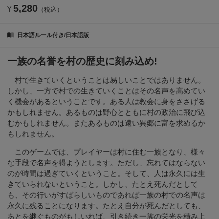
5,280
¥
（税込）
日本語ルール付き/日本語版
一族の名誉を村の歴史に刻み込め!
村で生きていくということは易しいことではありません。
しかし、一方で村での生きていくことはその名声を高めてい
く機会があるということです。ある人は教会に身をささげる
かもしれません。あるものは野心とともに村の政治に飛び込
むかもしれません。またあるものは遠い異郷に富を求めるか
もしれません。
このゲームでは、プレイヤーは村に住む一族となり、様々
な手段で名声を得ようとします。ただし、忘れてはならない
のが時間は過ぎていくということ。そして、人は永久には生
きていられないということ。しかし、たとえ死んだとして
も、その行いがすばらしいものであれば一族の村での名声は
永久に残ることになります。たとえ自分が死んだとしても、
あとを継ぐものがもしいれば、引き続き一族の栄光を積み上