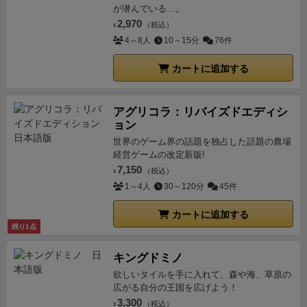
することが出来るし、お金のないプレイヤーはバッグ
が潜んでいる…。
2,970
ドローで一発挽回を狙う楽しみもある。
そして個人的
（税込）
¥
4～8人
10～15分
76件
には
ワーカーが死去して村の名鑑に載るフレーバーと
システム
が最高に好きだ。
村の外では全く知られるこ
カートに追加する
とのない無名の村人が、一生をかけて従事した仕事の
功績を讃えられて村の名鑑に載り、子孫へと語り継が
れる。こんなに素敵なことがあるだろうか。
そして、
アグリコラ：リバイズドエディシ
ョン
それをさも当然のようにゲームシステムとして取り込
世界のゲーム界の話題を独占した話題の農場
んだブラント夫妻の価値観、人生観をとても魅力的に
経営ゲームの改定新版!
も思う。10年以上前の作品だが、まだ未プレイの方に
7,150
（税込）
¥
はぜひ一度試して欲しい名作だ。
1～4人
30～120分
45件
カートに追加する
残り1点
キングドミノ
欲しいタイルを手に入れて、森や海、草原の
広がる自分の王国を広げよう！
3,300
（税込）
¥