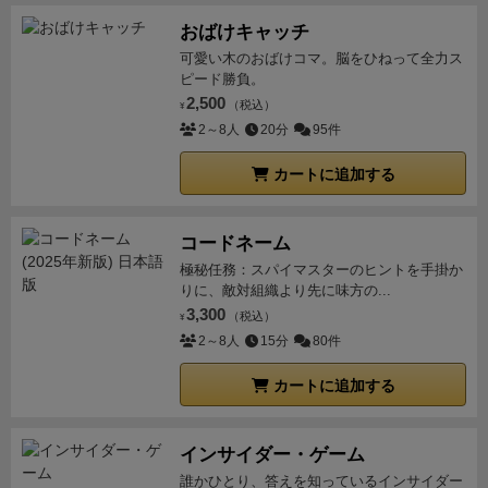
すすめの対象としては、言語依存はなく、ルールもシ
おばけキャッチ
ンプルで遊びやすく、それでいて戦略性も高いため、
可愛い木のおばけコマ。脳をひねって全力ス
かなり幅広い層に受け入れられるのではないだろう
ピード勝負。
か。
※今回のレビューにあたり公式HPおよび説明書よ
2,500
（税込）
¥
り画像を引用させていただきました。問題があれば削
2～8人
20分
95件
除いたしますのでご連絡いただければ幸いです。
【感
想】
この作品はとにかく素晴らしい！
「
村
」という非
カートに追加する
常に狭い世界の身近なテーマを、一族の歴史を紡ぐ深
い物語へと昇華しているところに浪漫を感じるし、味
コードネーム
わい深いアートワークも雰囲気を盛り上げてくれる。
極秘任務：スパイマスターのヒントを手掛か
ゲームシステムとしても特徴的な「
死去システム
」を
りに、敵対組織より先に味方の...
取り入れたワカプレで、遊びやすさと戦略性の両方を
3,300
（税込）
¥
兼ね備えており初めてでも深いプレイ感を存分に楽し
2～8人
15分
80件
むことが出来る。
また、「
ミサ
」というアナログなラ
カートに追加する
ンダム要素を取り入れることによりゲーム展開が読め
ず盛り上がることもできるし、またコイン1枚支払う
ことで運要素を回避できるシステムも秀逸だ。これに
インサイダー・ゲーム
より、お金を蓄えた上手いプレイヤーは堅実にスコア
誰かひとり、答えを知っているインサイダー