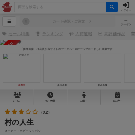
ログイン
─
0
カート確認・ご注文
クーポン
セール特集
ランキング
入荷速報
高評価作品
売り切れ
「参考画像」は会員が当サイトのデータベースにアップロードした画像です。
当商品
参考画像
参考画像
2～4人
60～90分
12歳～
2011年～
（3.2）
村の人生
メーカー：ホビージャパン