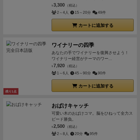
る事が出来る、大変面白いゲームでした。
人数が「2
により終了タイミングを多少なりとも制御することが
3,300
（税込）
¥
味を知らなくてもゲームプレイには影響はなく、また
～4人」というマジでボードゲーム楽しむ為に集まる
できるようになっているが、終盤がだれることもあま
2～4人
15～20分
49件
知っているとより深くゲームには没頭できると思う。
ぞ！みたいなコアな人数になっていますが、拡張も入
りないため、しっかり機能しているといえるだろう。
【画期的な死去システム】
このゲームで最も特徴的な
れたら5人でもOK！
初心者が中級者名乗るにあたっ
カートに追加する
さて、各々のアクションの内容を見てみると、とても
のは「
死去システム
」だろう。個人ボード周囲には
人
て、このくらいのゲームがちょうどいいんじゃないか
一般的なものである。家族をふやしつつ墓場に送り、
生トラック
があり、アイテムの製造や旅などの時間を
なーという重量なので、遊ぶんだったら最初のゲーム
生産系アクションで各種リソースを獲得して、消費系
ワイナリーの四季
消費するアクションを行った時にマーカーが時計回り
はずしっと2時間くらいは見込んでください。
アクションで勝利点を得る。勝利点の見通しが格別に
あなたの手でワイナリーを復興させよう！
に進む。このマーカーが12時の位置にある橋を越えた
ワイナリー経営がテーマのワー...
良く、あるアクションがそのまま勝利点に直結してい
時、
そのプレイヤーの最年長の家族が1人死去する。
7,920
（税込）
るといってしまって差し支えない。正直なところ、こ
¥
ワーカープレイスメントのゲームは数多あるが、ワー
1～6人
45～90分
90件
このあたりはあまりにもストレートすぎると感じる。
カーが死ぬゲームはあまりない。当時としては非常に
プレイアビリティを上げたいばかりに、ややリプレイ
画期的なシステムだっただろう。単純に考えるとワー
カートに追加する
バリューが犠牲になっているといっても良いだろう。
残り1点
カーが1個減るためなるべく死なないようにマネージ
とはいっても、言い換えれば勝利点を稼ぐための戦略
メントする必要があるが、実は死ぬことも悪いことば
おばけキャッチ
は立てやすいとも言え、その青写真から逆算してどの
かりではない。
【村の歴史に名を刻む！】
家族が死去
可愛い木のおばけコマ。脳をひねって全力ス
アクション、そしてどのリソースが必要かを組み立て
した場合、その家族が従事していた職業に対して功績
ピード勝負。
ていくゲームプランを考えるのは楽しい。果たしてゲ
が讃えられ村の名鑑に記録される。各職業毎に記録さ
2,500
（税込）
¥
ーマー向きなのか、それとも非ゲーマーに薦められる
れる項目が分けられており、ゲーム終了時、名鑑に記
2～8人
20分
95件
のか、なかなか難しいところではあるが、アイコン類