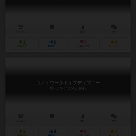
2～10人
－
7歳～
0件
1
6
0
6
興味あり
経験あり
お気に入り
持ってる
ウノ：ワールドオブディズニー
UNO: World of Disney
2～10人
－
7歳～
0件
2
0
0
2
興味あり
経験あり
お気に入り
持ってる