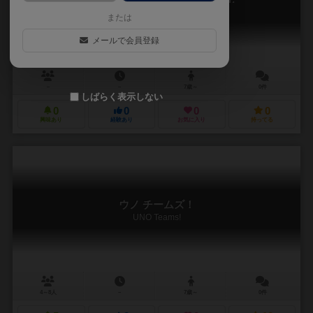
UNO™ MiniCards5 – Normal Version
または
メールで会員登録
－
－
7歳～
0件
しばらく表示しない
0
0
0
0
興味あり
経験あり
お気に入り
持ってる
ウノ チームズ！
UNO Teams!
4～8人
－
7歳～
0件