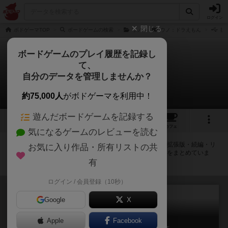
ログイン
閉じる
ボドゲーマTOP
ボードゲームの検索
ウノ
ウノ：ドラえもん
拡
ボードゲームのプレイ履歴を記録し
て、
ウノ：ドラえもん
自分のデータを管理しませんか？
拡張/関連作品 46件
約75,000人
がボドゲーマを利用中！
遊んだボードゲームを記録する
4
トップ
画像
動画
レビュー
カフェ
気になるゲームのレビューを読む
ウノ：ドラえもんに紐付いているボードゲーム一覧です。拡張版・続編・リ
お気に入り作品・所有リストの共
メイク版などの同じシリーズを中心に、関連性の強い作品をまとめていま
す。
有
ログイン / 会員登録（10秒）
Google
X
Apple
Facebook
ウノ ミニカード5 – ノーマル Ver.