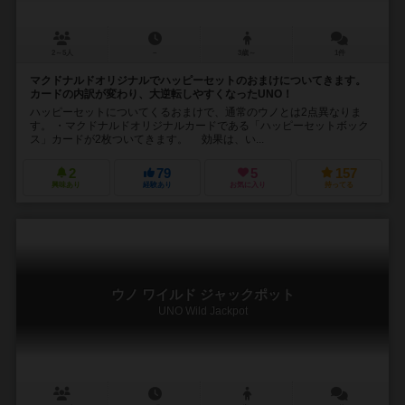
2～5人
－
3歳～
1件
マクドナルドオリジナルでハッピーセットのおまけについてきます。
カードの内訳が変わり、大逆転しやすくなったUNO！
ハッピーセットについてくるおまけで、通常のウノとは2点異なりま
す。 ・マクドナルドオリジナルカードである「ハッピーセットボック
ス」カードが2枚ついてきます。 効果は、い...
2
79
5
157
興味あり
経験あり
お気に入り
持ってる
ウノ ワイルド ジャックポット
UNO Wild Jackpot