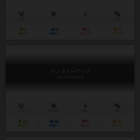
2～8人
－
－
0件
0
0
0
0
興味あり
経験あり
お気に入り
持ってる
ウノ ラミーアップ
Uno Rummy-Up
2～4人
60～2分
7歳～
4件
21
36
5
21
興味あり
経験あり
お気に入り
持ってる