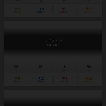
2～10人
30分
7歳～
0件
2
4
0
2
興味あり
経験あり
お気に入り
持ってる
ウノスピン
Uno Spin
－
－
7歳～
0件
5
13
3
13
興味あり
経験あり
お気に入り
持ってる