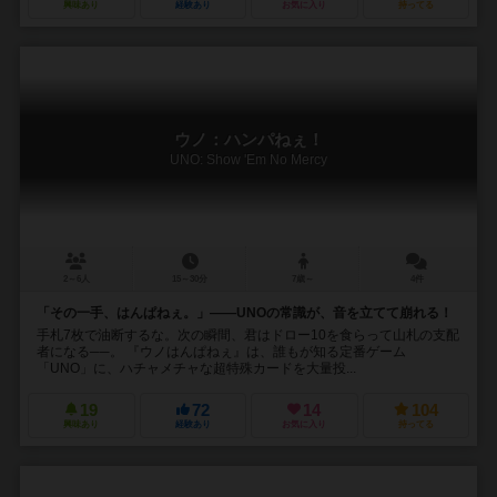
興味あり
経験あり
お気に入り
持ってる
ウノ：ハンパねぇ！
UNO: Show 'Em No Mercy
2～6人
15～30分
7歳～
4件
「その一手、はんぱねぇ。」——UNOの常識が、音を立てて崩れる！
手札7枚で油断するな。次の瞬間、君はドロー10を食らって山札の支配
者になる──。 『ウノはんぱねぇ』は、誰もが知る定番ゲーム
「UNO」に、ハチャメチャな超特殊カードを大量投...
19
72
14
104
興味あり
経験あり
お気に入り
持ってる