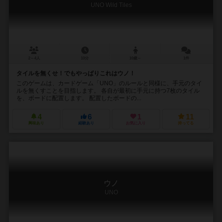
UNO Wild Tiles
2～4人
10分
10歳～
1件
タイルを無くせ！でもやっぱりこれはウノ！
このゲームは、カードゲーム「UNO」のルールと同様に、手元のタイ
ルを無くすことを目指します。 各自が最初に手元に持つ7枚のタイル
を、ボードに配置します。 配置したボードの...
4
6
1
11
興味あり
経験あり
お気に入り
持ってる
ウノ
UNO