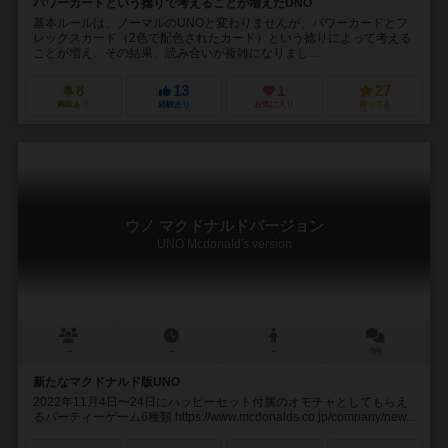
パワーカードという捻りで考えることが増えたUNO
基本ルールは、ノーマルのUNOと変わりませんが、パワーカードとフ
レックスカード（2色で配色されたカード）という捻りによって考える
ことが増え、その結果、読み合いが複雑になりまし...
8
13
1
27
興味あり
経験あり
お気に入り
持ってる
ウノ マクドナルドバージョン
UNO Mcdonald's version
－
－
－
0件
新たなマクドナルド版UNO
2022年11月4日〜24日にハッピーセット付属のオモチャとしてもらえ
るパーティーゲーム6種類 https://www.mcdonalds.co.jp/company/new...