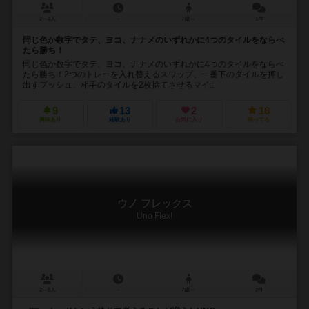
2～4人
－
7歳～
1件
同じ色か数字でタテ、ヨコ、ナナメのいずれかに4つのタイルをならべ
たら勝ち！
同じ色か数字でタテ、ヨコ、ナナメのいずれかに4つのタイルをならべ
たら勝ち！2つのトレーを入れ替えるスワップ、一番下のタイルを押し
出すプッシュ、相手のタイルを2枚捨てさせるマイ...
9
13
2
18
興味あり
経験あり
お気に入り
持ってる
ウノ フレックス
Uno Flex!
2～8人
－
7歳～
2件