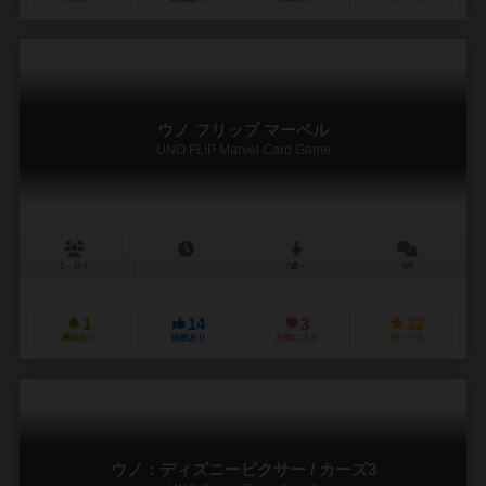
ウノ フリップ マーベル
UNO FLIP Marvel Card Game
2～10人
－
7歳～
0件
1
14
3
32
興味あり
経験あり
お気に入り
持ってる
ウノ：ディズニーピクサー / カーズ3