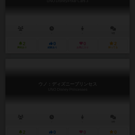
UNO Disney/Pixar Cars 3
－
－
－
0件
2
0
0
2
興味あり
経験あり
お気に入り
持ってる
ウノ：ディズニープリンセス
UNO Disney Princesses
－
－
－
0件
2
0
0
0