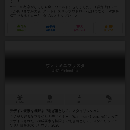
う…！
カードの数字がなくなり全てワイルドになりました。（設定上はスー
トがありますが実質1スート） スキップやドロー2だけでなく、対象を
指定できるドロー2、ダブルスキップや、ス...
19
95
3
95
興味あり
経験あり
お気に入り
持ってる
ウノ：ミニマリスタ
UNO Minimalista
2～10人
10分
7歳～
4件
デザイン要素を極限まで削ぎ落として、スタイリッシュに
ウノが大好きなブラジル人デザイナー、Warleson Oliveira氏によって
デザインされた、構成要素を極限まで削ぎ落として、スタイリッシュ
な見た目を追求したウノ。2020...