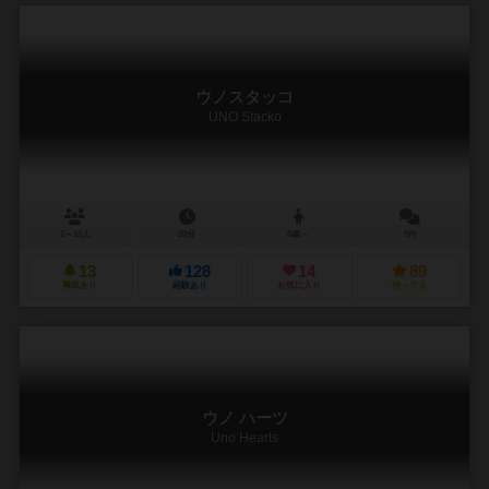
ウノスタッコ
UNO Stacko
2～10人
20分
8歳～
5件
13
128
14
89
興味あり
経験あり
お気に入り
持ってる
ウノ ハーツ
Uno Hearts