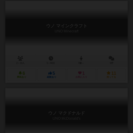
ウノ マインクラフト
UNO Minecraft
2～10人
5～60分
7歳～
0件
6
5
1
11
興味あり
経験あり
お気に入り
持ってる
ウノ マクドナルド
UNO McDonald's