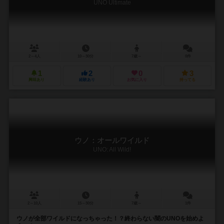
UNO Ultimate
2～4人
10～30分
7歳～
0件
1
2
0
3
興味あり
経験あり
お気に入り
持ってる
ウノ：オールワイルド
UNO: All Wild!
2～10人
15～30分
7歳～
1件
ウノが全部ワイルドになっちゃった！？終わらない闇のUNOを始めよ