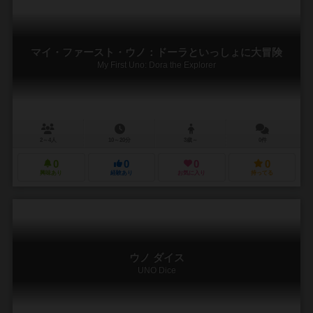
マイ・ファースト・ウノ：ドーラといっしょに大冒険
My First Uno: Dora the Explorer
2～4人
10～20分
3歳～
0件
0
0
0
0
興味あり
経験あり
お気に入り
持ってる
ウノ ダイス
UNO Dice