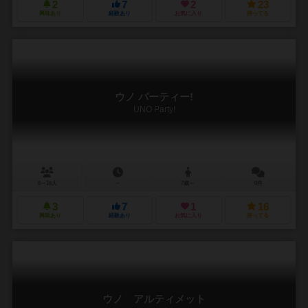
2
7
2
23
興味あり
経験あり
お気に入り
持ってる
ウノ パーティー!
UNO Party!
6～16人
－
7歳～
0件
3
7
1
16
興味あり
経験あり
お気に入り
持ってる
ウノ アルティメット