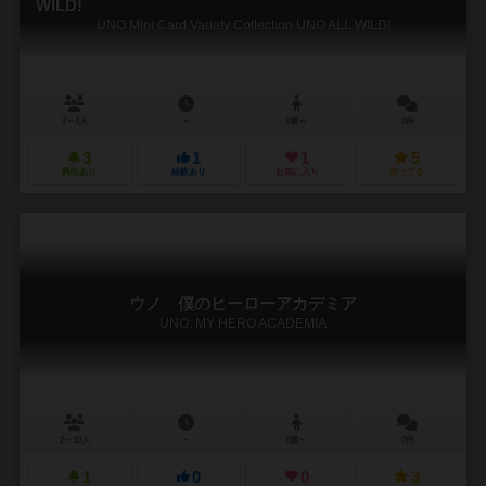
WILD!
UNO Mini Card Variety Collection UNO ALL WILD!
2～4人
－
7歳～
0件
3
1
1
5
興味あり
経験あり
お気に入り
持ってる
ウノ 僕のヒーローアカデミア
UNO: MY HERO ACADEMIA
2～10人
－
7歳～
0件
1
0
0
3