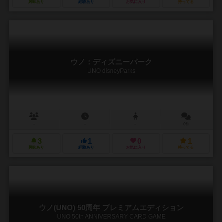
興味あり
経験あり
お気に入り
持ってる
ウノ：ディズニーパーク
UNO disneyParks
－
－
－
0件
3
1
0
1
興味あり
経験あり
お気に入り
持ってる
ウノ(UNO) 50周年 プレミアムエディション
UNO 50th ANNIVERSARY CARD GAME