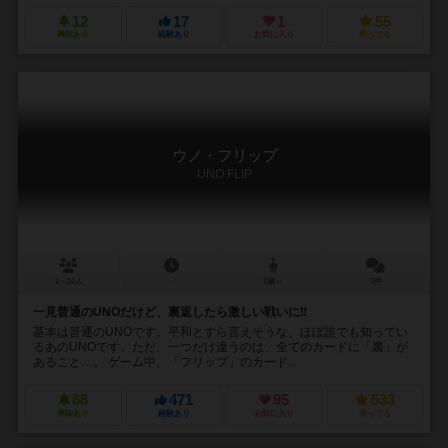
12
17
1
55
興味あり
経験あり
お気に入り
持ってる
ウノ・フリップ
UNO FLIP
2～10人
－
7歳～
7件
一見普通のUNOだけど、裏返したら激しい戦いに‼︎
基本は普通のUNOです。平和とすら言えそうな、ほぼ誰でも知ってい
るあのUNOです。ただ、一つだけ違うのは、全てのカードに「裏」が
あること…。 ゲーム中、「フリップ」のカード...
68
471
95
533
興味あり
経験あり
お気に入り
持ってる