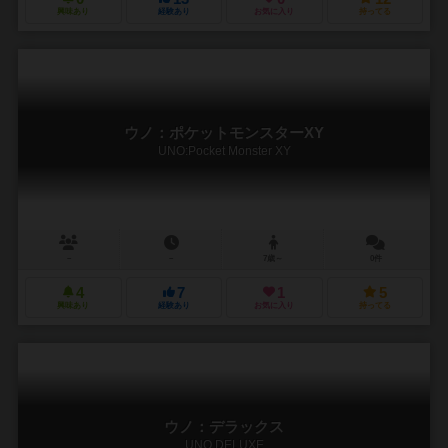
興味あり
経験あり
お気に入り
持ってる
ウノ：ポケットモンスターXY
UNO:Pocket Monster XY
－
－
7歳～
0件
4
7
1
5
興味あり
経験あり
お気に入り
持ってる
ウノ：デラックス
UNO DELUXE