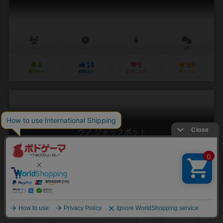
－
－
－
2件
8
14
5
53
興味あり
経験あり
お気に入り
持ってる
ウノ ジャックポット
Uno wild jackpod
－
－
－
0件
3
3
0
4
興味あり
経験あり
お気に入り
持ってる