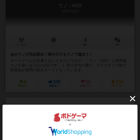
ウノ：H2O
UNO H2O
2～10人
－
7歳～
2件
あのウノが完全防水！海や川でもウノで遊ぼう！
カードゲームの定番ともいえるウノですが、「ウノ：H2O」と標準版
ウノの違いは下記の2点です。 1. 売り文句の通り、プラスチック製で
背景色が透明の防水カードとなっています。...
8
109
13
118
興味あり
経験あり
お気に入り
持ってる
ウノ シドニーオリンピックスペシャルエディション
UNO: Special Edition Sydney 2000