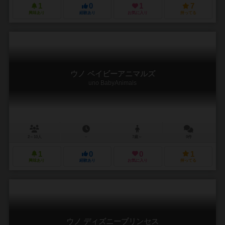
1
0
1
7
興味あり
経験あり
お気に入り
持ってる
ウノ ベイビーアニマルズ
uno BabyAnimals
2～10人
－
7歳～
0件
1
0
0
1
興味あり
経験あり
お気に入り
持ってる
ウノ ディズニープリンセス