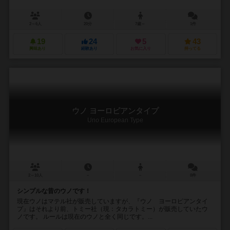
2～6人
20分
7歳～
1件
19
24
5
43
興味あり
経験あり
お気に入り
持ってる
ウノ ヨーロピアンタイプ
Uno European Type
2～10人
－
－
0件
シンプルな昔のウノです！
現在ウノはマテル社が販売していますが、『ウノ ヨーロピアンタイ
プ』はそれより前、トミー社（現：タカラトミー）が販売していたウ
ノです。 ルールは現在のウノと全く同じです。...