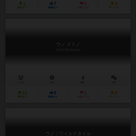
1
7
0
8
興味あり
経験あり
お気に入り
持ってる
ウノ ドミノ
UNO Dominos
2～6人
10分
7歳～
0件
13
8
1
8
興味あり
経験あり
お気に入り
持ってる
ウノ：ワイルドタイル