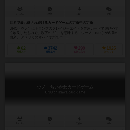
2～10人
30分
7歳～
24件
世界で最も愛され続けるカードゲームの定番中の定番
UNO（ウノ）はトランプのクレイジーエイトを専用カードで遊びやす
く改良したもので、数字の「1」を意味する「ウーノ」(uno) が名前の
由来。 アメリカのオハイオ州でバー...
62
3742
299
1925
興味あり
経験あり
お気に入り
持ってる
ウノ ちいかわカードゲーム
UNO chiikawa card game
2～10人
－
7歳～
0件