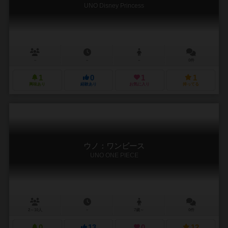
UNO Disney Princess
－
－
－
0件
1
0
1
1
興味あり
経験あり
お気に入り
持ってる
ウノ：ワンピース
UNO ONE PIECE
2～10人
－
7歳～
0件
0
13
0
12