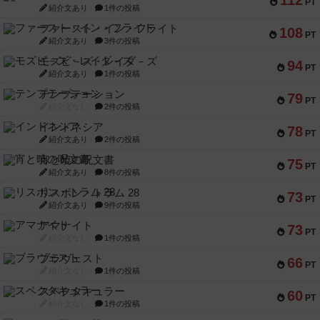
112
PT
紹介文あり
1件の投稿
ファースト・イン・フライト
108
PT
紹介文あり
3件の投稿
モズビ－ズ・レイダ－ズ
94
PT
紹介文あり
1件の投稿
テンプテーション
79
PT
紹介文なし
2件の投稿
インドネシア
78
PT
紹介文あり
2件の投稿
宵と暁の呪文書
75
PT
紹介文あり
8件の投稿
リスボン・トラム 28
73
PT
紹介文あり
9件の投稿
アマナイト
73
PT
紹介文なし
1件の投稿
ブラヴェスト
66
PT
紹介文なし
1件の投稿
スペクタキュラー
60
PT
紹介文なし
1件の投稿