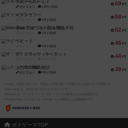
スモールワールド
59
PT
紹介文あり
13件の投稿
ギャンブラー
58
PT
紹介文なし
2件の投稿
Bitter End ブタペスト救出作戦
52
PT
紹介文なし
1件の投稿
ラピード
46
PT
紹介文なし
1件の投稿
ザ・フラッフィー・ライト
44
PT
紹介文なし
0件の投稿
ふたつの城の物語
39
PT
紹介文あり
6件の投稿
※Apple、Apple のロゴ は、米国および他の国々で登録されたApple Inc.の商標です。
※App Store は、Apple Inc.のサービスマークです。
※Android は、グーグル インコーポレイテッドの商標または登録商標です。
※Google Play とそのロゴは、Google Inc.の商標または登録商標です。
ボドゲーマTOP