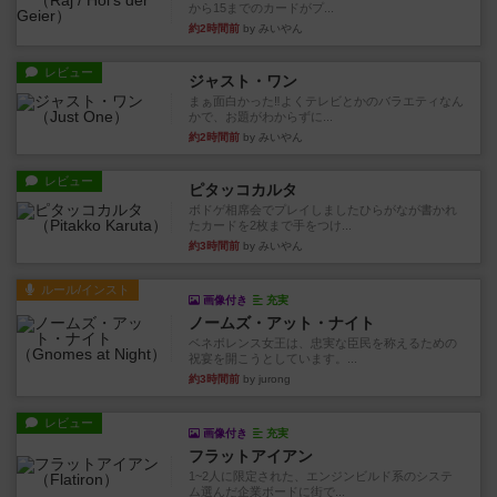
から15までのカードがプ...
約2時間前
by みいやん
レビュー
ジャスト・ワン
まぁ面白かった‼️よくテレビとかのバラエティなん
かで、お題がわからずに...
約2時間前
by みいやん
レビュー
ピタッコカルタ
ボドゲ相席会でプレイしましたひらがなが書かれ
たカードを2枚まで手をつけ...
約3時間前
by みいやん
ルール/インスト
画像付き
充実
ノームズ・アット・ナイト
ベネボレンス女王は、忠実な臣民を称えるための
祝宴を開こうとしています。...
約3時間前
by jurong
レビュー
画像付き
充実
フラットアイアン
1~2人に限定された、エンジンビルド系のシステ
ム選んだ企業ボードに街で...