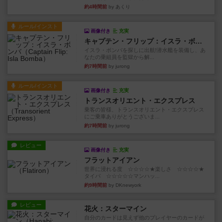
約4時間前
by あくり
ルール/インスト
画像付き
充実
キャプテン・フリップ：イスラ・ボンバ
イスラ・ボンバを探しに出航!潜水艦を装備し、あ
なたの乗組員を監獄から解...
約7時間前
by jurong
ルール/インスト
画像付き
充実
トランスオリエント・エクスプレス
乗客の皆様、トランスオリエント・エクスプレス
にご乗車ありがとうございま...
約7時間前
by jurong
レビュー
画像付き
充実
フラットアイアン
世界に浸れる度 ☆☆☆☆★楽しさ ☆☆☆☆★
タイパ ☆☆☆☆☆マンハッ...
約9時間前
by DKnewyork
レビュー
花火：スターマイン
自分のカードは見えず他のプレイヤーのカードが