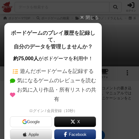
ログイン
閉じる
ボドゲーマTOP
ボードゲームの検索
ウノ
ウノ：ドラえもん
掲
ボードゲームのプレイ履歴を記録し
て、
ウノ：ドラえもん
自分のデータを管理しませんか？
0件の掲示板
約75,000人
がボドゲーマを利用中！
遊んだボードゲームを記録する
4
トップ
画像
動画
レビュー
カフェ
気になるゲームのレビューを読む
ログインするとウノ：ドラえもんに関する掲示板の作成やコメントの書き込
お気に入り作品・所有リストの共
みが出来るようになります。ルールの疑問やエラッタ情報、マニュアルでは
判断し辛い曖昧な表記等について会員同士で自由にコミュニケーションをと
有
ることが出来ます。
ログイン / 会員登録（10秒）
ログイン/無料会員登録
Google
X
Apple
Facebook
ウノ：ドラえもんのトップに戻る