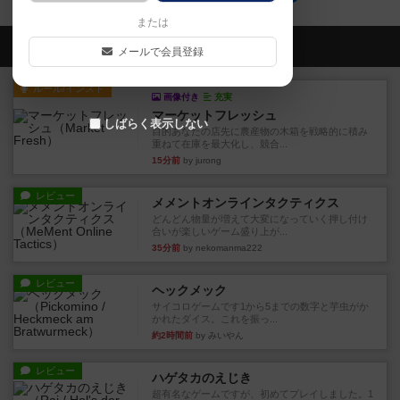
または
会員の新しい投稿
メールで会員登録
ルール/インスト
画像付き
充実
マーケットフレッシュ
しばらく表示しない
目的あなたの店先に農産物の木箱を戦略的に積み
重ねて在庫を最大化し、競合...
15分前
by jurong
レビュー
メメントオンラインタクティクス
どんどん物量が増えて大変になっていく押し付け
合いが楽しいゲーム盛り上が...
35分前
by nekomanma222
レビュー
ヘックメック
サイコロゲームです1から5までの数字と芋虫がか
かれたダイス。これを振っ...
約2時間前
by みいやん
レビュー
ハゲタカのえじき
超有名なゲームですが、初めてプレイしました。1