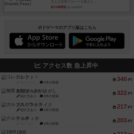
見える状態でカードを教えた...
約10時間前
by mob567
ボドゲーマのアプリ版はこちら
アクセス数 急上昇中
コレクト！
340
PT
紹介文なし
1件の投稿
無限まちがいさがし
322
PT
紹介文あり
2件の投稿
ガルフストライク
217
PT
紹介文あり
1件の投稿
クルティボ
203
PT
紹介文なし
1件の投稿
1809