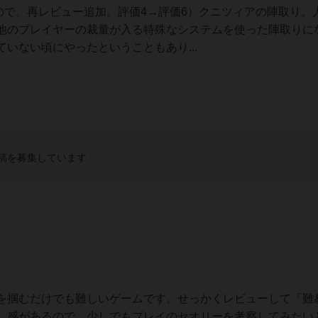
したので、再レビュー追加。評価4→評価6）クニツィアの陣取り。
他のプレイヤーの裁量が入る特殊なシステムを使った陣取りに
いない頃にやったということもあり...
稿を募集しています
を掴むだけでも難しいゲームです。せっかくレビューして「難
し感があるので、少しでもプレイのセオリーを考察してみたい