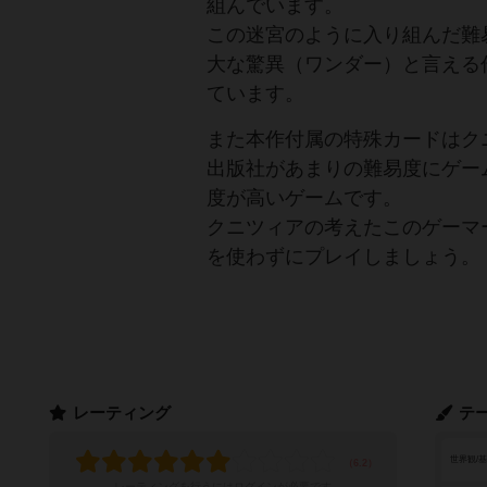
組んでいます。
この迷宮のように入り組んだ難
大な驚異（ワンダー）と言える
ています。
また本作付属の特殊カードはク
出版社があまりの難易度にゲー
度が高いゲームです。
クニツィアの考えたこのゲーマ
を使わずにプレイしましょう。
レーティング
テ
世界観/
レーティングを行うには
ログイン
が必要です