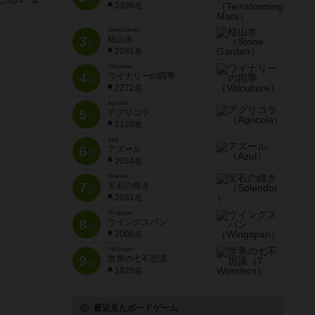
2396名
Stone Garden
3
枯山水
位
2281名
Viticulture
4
ワイナリーの四季
位
2272名
Agricola
5
アグリコラ
位
2120名
Azul
6
アズール
位
2034名
Splendor
7
宝石の煌き
位
2031名
Wingspan
8
ウイングスパン
位
2006名
7 Wonders
9
世界の七不思議
位
1920名
最近見たボードゲーム