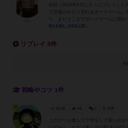
4/10（2024年5月に久々にプレイ
て評価がかなり別れるボードゲーム。
り、まだそこまでボードゲームに慣れて
白州
続きを読む（8年以上前）
リプレイ 0件
投
戦略やコツ 1件
神
251名
3名
0
充実
このゲーム激ムズで何をして良いのか
いゲーム」とだけ書くのは投げっぱな