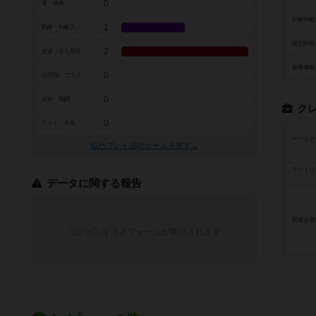
0
運・確率
対象年齢
1
戦略・判断力
発売時期
2
交渉・立ち回り
参考価格
0
心理戦・ブラフ
0
攻防・戦闘
ク
0
アート・外見
ゲームデ
似たプレイ感のゲームを探す→
アートワ
データに関する報告
関連企業
ログインするとフォームが表示されます