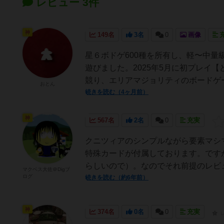
レビュー 3件
神
149名
3名
0
画像
星６ボドゲ600種を所有し、軽〜中
遊びました。2025年5月に初プレイ
競り、エリアマジョリティのボードゲー
おとん
続きを読む（4ヶ月前）
神
567名
2名
0
充実
クニツィアのシンプルながら要素マシ
特殊カードが付属しております。です
らしいので）。なのでそれ前提のレビュ
マクベス大佐＠Digブ
ログ
続きを読む（約6年前）
神
374名
0名
0
充実