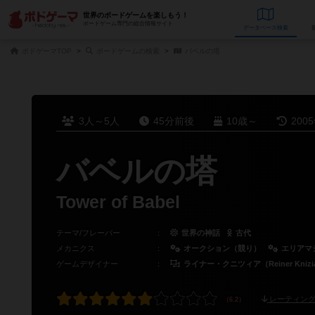
世界のボードゲームを楽しもう！
ボードゲーム専門の総合情報サイト
データベース
検
ボドゲーマTOP
ボードゲームの検索
バベルの塔
3人～5人
45分前後
10歳～
200
バベルの塔
Tower of Babel
テーマ/フレーバー
：
世界の神話
古代
メカニクス
：
オークション（競り）
エリアマ
ゲームデザイナー
：
ライナー・クニツィア（Reiner Knizi
レーティング