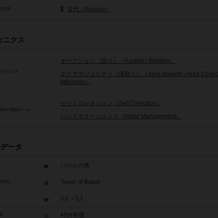
古代（Ancient）
代背景
カニクス
オークション（競り）（Auction / Bidding）
メカニクス
エリアマジョリティ（陣取り）（Area Majority / Area Control 
influence）
セットコレクション（Set Collection）
源等の獲得ルール
ハンドマネージメント（Hand Management）
品データ
バベルの塔
Tower of Babel
題表記
3人～5人
45分前後
間