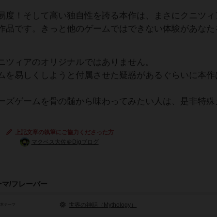
易度！そして高い独自性を誇る本作は、まさにクニツィ
作品です。きっと他のゲームではできない体験があなた
ニツィアのオリジナルではありません。
ムを易しくしようと付属させた疑惑があるぐらいに本作
ーズゲームを骨の髄から味わってみたい人は、是非特殊
上記文章の執筆にご協力くださった方
マクベス大佐＠Digブログ
ーマ/フレーバー
世界の神話（Mythology）
基本テーマ