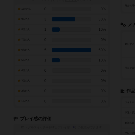
舞台の時
0
0%
10点の人
3
30%
9点の人
メ
1
10%
8点の人
0
0%
7点の人
頻出する
5
50%
6点の人
1
10%
5点の人
得点や資
0
0%
4点の人
0
0%
3点の人
作
0
0%
2点の人
0
0%
1点の人
タイトル
原題・英
プレイ感の評価
参加人数
トグルスイッチを押すとプレイ感（
※
）の投票ができます
プレイ時