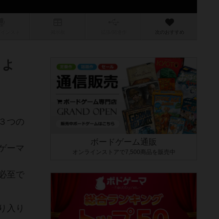
/インスト
掲示板
拡張/関連
作
次のおすすめ
しよ
３つの
ボードゲーム通販
ゲーマ
オンラインストアで7,500商品を販売中
必至で
り入り