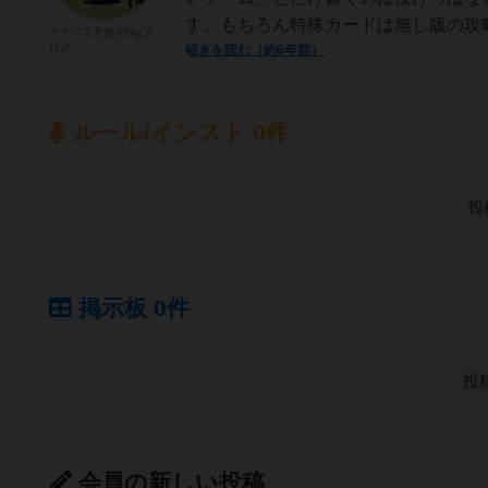
す。もちろん特殊カードは無し版の攻略
マクベス大佐＠Digブ
ログ
続きを読む（約6年前）
ルール/インスト 0件
投
掲示板 0件
投
会員の新しい投稿