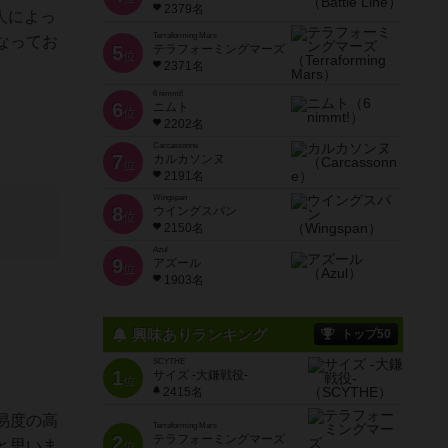
2379名
人によっ
Terraforming Mars
なってお
5
テラフォーミングマーズ
位
2371名
6 nimmt!
6
ニムト
位
2202名
Carcassonne
7
カルカソンヌ
位
2191名
Wingspan
8
ウイングスパン
位
2150名
Azul
9
アズール
位
1903名
興味ありランキング
トップ50
SCYTHE
1
サイズ -大鎌戦役-
位
2415名
易度の高
Terraforming Mars
2
テラフォーミングマーズ
と思いま
位