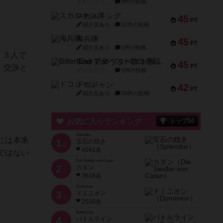
紹介文なし
8件の投稿
スカルキング
45
PT
紹介文あり
12件の投稿
海兵隊
45
PT
紹介文あり
1件の投稿
、３人で
Bitter End ブタペスト救出作戦
45
PT
、交渉と
紹介文なし
1件の投稿
ドコジャン
42
PT
紹介文あり
10件の投稿
お気に入りランキング
トップ50
Splendor
には本来
1
宝石の煌き
位
4041名
ではない
Die Siedler von Catan
2
カタン
位
3616名
Dominion
3
ドミニオン
位
2530名
Battle Line
4
バトルライン
位