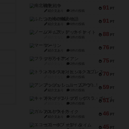
南北戦争
91
PT
紹介文あり
1件の投稿
ふたつの城の物語
91
PT
紹介文あり
6件の投稿
ノームズ・アット・ナイト
88
PT
紹介文なし
1件の投稿
マーリン
76
PT
紹介文あり
6件の投稿
フラットアイアン
75
PT
紹介文なし
2件の投稿
トランスオリエント・エクスプレス
70
PT
紹介文なし
1件の投稿
アンブッシュ！：ムーブアウト！
59
PT
紹介文あり
1件の投稿
キャプテン・フリップ：イスラ・ボンバ
51
PT
紹介文なし
2件の投稿
ガルフストライク
46
PT
紹介文あり
1件の投稿
エコーズ・オブ・タイム
45
PT