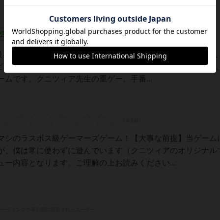
充実
量級を中心にプレイするゲーマーの感想です。ボードゲーム会で
【どんなゲーム？】「世界の七不思議」を半協力で建設していく
ムです。クニツィア先生の重ゲー。手番...
マシのラスボス級ゲーマーズゲーム！【大事な前提】当ゲーム
が、僕は常に使わずに遊んでいます（クニツィアのオリジナル
ー内容となります。ご理解の上お読みください...
レーティングが非公開に設定されたユーザー