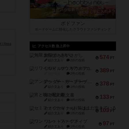
ボドファン
ボードゲームに特化したクラウドファンディング
/ Area
アクセス数 急上昇中
無限まちがいさがし
574
PT
紹介文あり
2件の投稿
リワイルド：サウスアメリカ
389
PT
紹介文なし
2件の投稿
アンダー・ザ・テーブラー
378
PT
紹介文あり
1件の投稿
宵と暁の呪文書
133
PT
紹介文あり
8件の投稿
セミファイナル ～お前はまだ生きている～
103
PT
紹介文あり
1件の投稿
ワン・トゥ・ファイブ
97
PT
紹介文あり
1件の投稿