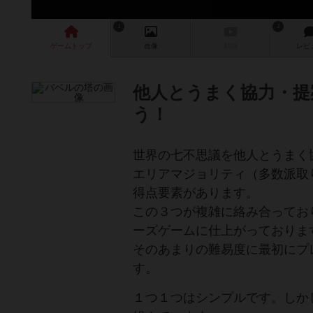
1
3
ゲーム
トップ
画像
動画
レビ
他人とうまく協力・提
う！
世界の七不思議を他人とうまく
エリアマジョリティ（多数派取
得点要素があります。
この３つが複雑に絡み合ってお
ーズゲームに仕上がっておりま
そのあまりの難易度に最初にプ
す。
１つ１つはシンプルです。しか