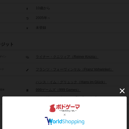
10歳から
2005年～
未登録
レジット
ライナー・クニツィア（Reiner Knizia）
ザイン
フランツ・フォーヴィンケル（Franz Vohwinkel）
ーク
ハンス・イム・グリュック（Hans im Glück）
999ゲームズ（999 Games）
/団体
リオ グランデ ゲームス（Rio Grande Games）