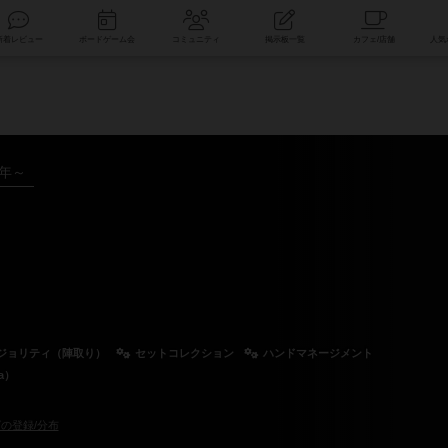
索
新着レビュー
ボードゲーム会
コミュニティ
掲示板一覧
5年～
ジョリティ（陣取り）
セットコレクション
ハンドマネージメント
a）
の登録/分布