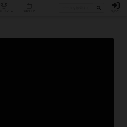
ログイン
カフェ/店舗
人気ボードゲーム
通販ストア