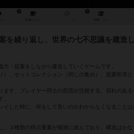
5
1
ュー
店舗/
カフェ
リプレイ
日記
戦略
・コツ
ルール
案を繰り返し、世界の七不思議を建造
協力・提案をしながら建造していくゲームです。
り）、セットコレクション（同じの集め）、提案拒否と
ります。プレイヤー同士の思惑が交錯する、切れのある
す。
レイした時に、何をして良いのかわからなくなることは
し、３種類の得点要素が複雑に絡んでおり、構造はかな