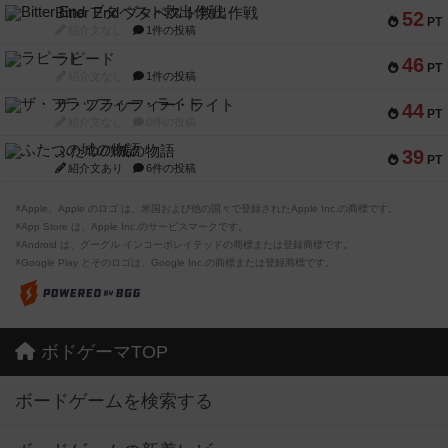
Bitter End ブタペスト救出作戦
52
PT
紹介文なし
1件の投稿
ラピード
46
PT
紹介文なし
1件の投稿
ザ・フラッフィー・ライト
44
PT
紹介文なし
0件の投稿
ふたつの城の物語
39
PT
紹介文あり
6件の投稿
※Apple、Apple のロゴ は、米国および他の国々で登録されたApple Inc.の商標です。
※App Store は、Apple Inc.のサービスマークです。
※Android は、グーグル インコーポレイテッドの商標または登録商標です。
※Google Play とそのロゴは、Google Inc.の商標または登録商標です。
ボドゲーマTOP
ボードゲームを検索する