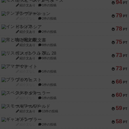
モズビ－ズ・レイダ－ズ
94
PT
紹介文あり
1件の投稿
テンプテーション
79
PT
紹介文なし
2件の投稿
インドネシア
78
PT
紹介文あり
2件の投稿
宵と暁の呪文書
75
PT
紹介文あり
8件の投稿
リスボン・トラム 28
73
PT
紹介文あり
9件の投稿
アマナイト
73
PT
紹介文なし
1件の投稿
ブラヴェスト
66
PT
紹介文なし
1件の投稿
スペクタキュラー
60
PT
紹介文なし
1件の投稿
スモールワールド
59
PT
紹介文あり
13件の投稿
ギャンブラー
58
PT
紹介文なし
2件の投稿