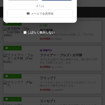
または
会員の新しい投稿
メールで会員登録
レビュー
充実
南北戦争
しばらく表示しない
1983年にVictory Gamesが出版した『The Civil ...
約2時間前
by Chaco
レビュー
画像付き
ファイアー・ブルズ / 火牛陣
火牛を引き連れて敵を殲滅させる。縦か斜めで前2
列まで攻撃できるが、自分...
約4時間前
by うらまこ
レビュー
フリップ７
カードをめくるかパスをするかを決めてパスした
時のカード数字が得点になる...
約4時間前
by mob567
レビュー
コンセプト