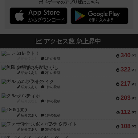
ボドゲーマのアプリ版はこちら
アクセス数 急上昇中
コレクト！
340
PT
紹介文なし
1件の投稿
無限まちがいさがし
322
PT
紹介文あり
2件の投稿
ガルフストライク
217
PT
紹介文あり
1件の投稿
クルティボ
203
PT
紹介文なし
1件の投稿
1809
112
PT
紹介文あり
1件の投稿
ファースト・イン・フライト
108
PT
紹介文あり
3件の投稿