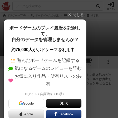
ログイン
閉じる
ボドゲーマTOP
ボードゲームの検索
バベルの塔
掲示板
ボードゲームのプレイ履歴を記録し
て、
バベルの塔
自分のデータを管理しませんか？
0件の掲示板
約75,000人
がボドゲーマを利用中！
遊んだボードゲームを記録する
1
3
5
トップ
画像
動画
レビュー
カフェ
気になるゲームのレビューを読む
ログインするとバベルの塔に関する掲示板の作成やコメントの書き込みが出
お気に入り作品・所有リストの共
来るようになります。ルールの疑問やエラッタ情報、マニュアルでは判断し
辛い曖昧な表記等について会員同士で自由にコミュニケーションをとること
有
が出来ます。
ログイン / 会員登録（10秒）
ログイン/無料会員登録
Google
X
Apple
Facebook
バベルの塔のトップに戻る