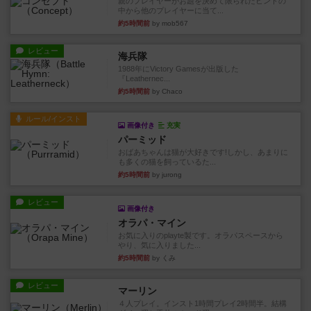
親のプレイヤーがお題を決めて限られたヒントの
中から他のプレイヤーに当て...
約5時間前
by mob567
レビュー
海兵隊
1988年にVictory Gamesが出版した
『Leathernec...
約5時間前
by Chaco
ルール/インスト
画像付き
充実
パーミッド
おばあちゃんは猫が大好きです!しかし、あまりに
も多くの猫を飼っているた...
約5時間前
by jurong
レビュー
画像付き
オラパ・マイン
お気に入りのplayte製です。オラパスペースから
やり、気に入りました...
約5時間前
by くみ
レビュー
マーリン
４人プレイ。インスト1時間プレイ2時間半。結構