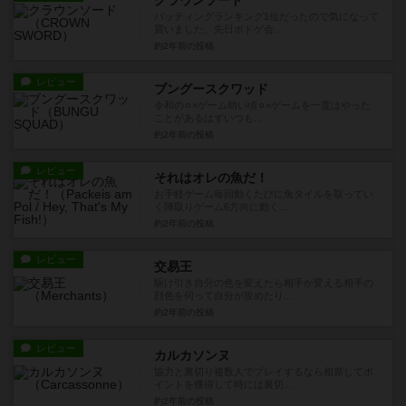
クラウンソード
バッティングランキング1位だったので気になって
買いました。先日ボドゲ会...
約2年前
の投稿
レビュー
ブングースクワッド
令和の⚪︎×ゲーム幼い頃⚪︎×ゲームを一度はやった
ことがあるはずいつも...
約2年前
の投稿
レビュー
それはオレの魚だ！
お手軽ゲーム毎回動くたびに魚タイルを取ってい
く陣取りゲーム6方向に動く...
約2年前
の投稿
レビュー
交易王
駆け引き自分の色を変えたら相手が変える相手の
顔色を伺って自分が攻めたり...
約2年前
の投稿
レビュー
カルカソンヌ
協力と裏切り複数人でプレイするなら相席してポ
イントを獲得して時には裏切...
約2年前
の投稿