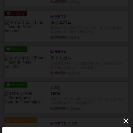
約15時間前
by おとん
リプレイ
画像付き
タイムボム
僕はホントに嘘が下手なようで、すぐバレますみ
んなホント、嘘が上手ですよ...
約15時間前
by あまる
レビュー
画像付き
タイムボム
まず簡単で軽い！大人数で遊べる！それなのに小
箱！何より楽しい！！正体隠...
約15時間前
by あまる
レビュー
充実
1809
ケビン・ザッカーがデザインした１ヘクス=２マイ
ルの戦役級シリーズは以下...
約15時間前
by Chaco
ルール/インスト
画像付き
充実
クマタ