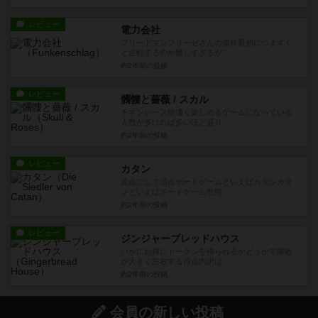
レビュー
電力会社
フリードマンフリーゼさんの傑作最初につまずく
と逆転するのが難しすぎるが...
約2年前
の投稿
レビュー
髑髏と薔薇 / スカル
チキンレース物凄く楽しめるゲームになっている
人数が多ければ多いほど盛り...
約2年前
の投稿
レビュー
カタン
原点にして頂点ボードゲームといえばカタンカタ
ンといえばボードゲーム世間...
約2年前
の投稿
レビュー
ジンジャーブレッドハウス
いかにお得にトークンを得られるかどうかで勝敗
が大きく左右する得点内訳は...
約2年前
の投稿
会員の新しい投稿