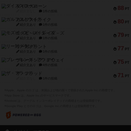
ダイススローン
88
PT
紹介文なし
1件の投稿
ガルフストライク
80
PT
紹介文あり
1件の投稿
モズビ－ズ・レイダ－ズ
79
PT
紹介文あり
1件の投稿
リー対グラント
77
PT
紹介文あり
1件の投稿
ブレーキング・アウェイ
75
PT
紹介文あり
4件の投稿
ザ・フラッド
71
PT
紹介文なし
1件の投稿
※Apple、Apple のロゴ は、米国および他の国々で登録されたApple Inc.の商標です。
※App Store は、Apple Inc.のサービスマークです。
※Android は、グーグル インコーポレイテッドの商標または登録商標です。
※Google Play とそのロゴは、Google Inc.の商標または登録商標です。