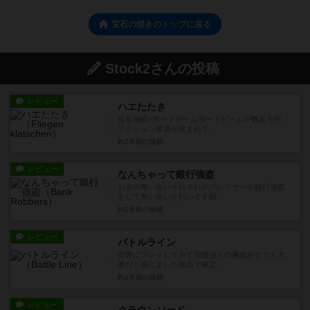
宝石の煌きのトップに戻る
Stock2さんの投稿
レビュー
ハエたたき
反射神経×ボードゲームボードゲームが数ある中、
アクション要素が含まれて...
約2年前
の投稿
レビュー
なんちゃって銀行強盗
お金の奪い合いそれぞれのプレイヤーが銀行強盗
をして奪い合いを行います相...
約2年前
の投稿
レビュー
バトルライン
実際にプレイしてみて我慢強さの勝負がとても大
事だと感じました盤面で確定...
約2年前
の投稿
レビュー