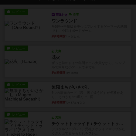
レビュー
画像付き
充実
ワンラウンド
星5軽〜中量級を中心にプレイするゲーマーの感想
です。今回はボードゲーム...
約1時間前
by おとん
レビュー
充実
花火
ずっと前のドイツ年間ゲーム大賞ながら、シンプ
ルで簡単な小ゲームで今でも...
約4時間前
by tamio
レビュー
無限まちがいさがし
6つの場面カード（表、裏で違う絵）が何枚かあ
り、そのうち3つ選んで、同...
約6時間前
by ジェイとと
レビュー
充実
チケットトゥライド / チケットトゥライドアメリカ
デジタルソロプレイ。元祖チケライ？マップがた
くさん出てるからどれをプレ...