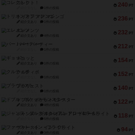
コレクト！
240
PT
紹介文なし
1件の投稿
トリオンフ ア マレンゴ
236
PT
紹介文あり
1件の投稿
エレメンツ
232
PT
紹介文あり
4件の投稿
バー！パーティー
212
PT
紹介文なし
1件の投稿
ギョッと
154
PT
紹介文あり
1件の投稿
クルティボ
152
PT
紹介文なし
1件の投稿
ブラヴェスト
140
PT
紹介文なし
1件の投稿
ドブル：ポケットモンスター
122
PT
紹介文あり
4件の投稿
ジャンヌ・ダルク-オルレアン ドロー＆ライト
118
PT
紹介文なし
5件の投稿
ファースト・イン・フライト
94
PT
紹介文あり
3件の投稿