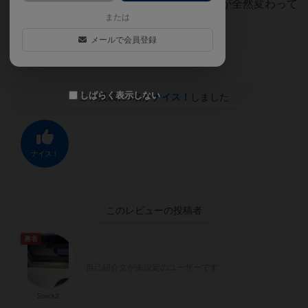
トークンの3枚取り2枚取りでその後の動きが全然変わって
または
くるので計画性は大事だと思いました。
メールで会員登録
結局今日は3回もプレイしました。
しばらく表示しない
この投稿に
0
名が
ナイス！
しました
ナイス！
このレビューの投稿者
勇者
自己紹介文が未設定のユーザーです
Stock2