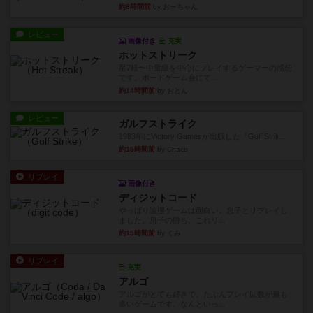
約8時間前
by おーちゃん
レビュー
画像付き
充実
ホットストリーク
星7軽〜中量級を中心にプレイするゲーマーの感想
です。ボードゲーム会にて...
約14時間前
by おとん
レビュー
ガルフストライク
1983年にVictory Gamesが出版した『Gulf Strik...
約15時間前
by Chaco
リプレイ
画像付き
ディジットコード
やっぱり論理ゲームは面白い。息子とリプレイし
ました。息子の勝ち。これリ...
約15時間前
by くみ
リプレイ
充実
アルゴ
アルゴがとても好きで、たぶんプレイ回数が最も
多いゲームです。なんといっ...