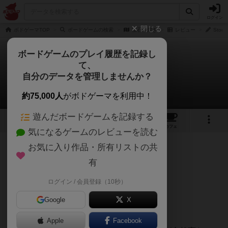
ログイン
閉じる
ボドゲーマTOP
ボードゲームの検索
宝石の煌き
レビュー
Stoc
ボードゲームのプレイ履歴を記録し
て、
宝石の煌き
自分のデータを管理しませんか？
Stock2さんのレビュー
約75,000人
がボドゲーマを利用中！
遊んだボードゲームを記録する
69
25
161
427
トップ
画像
動画
レビュー
カフェ
気になるゲームのレビューを読む
お気に入り作品・所有リストの共
490名
0名
0
約2年前
有
ログイン / 会員登録（10秒）
とにかく楽しい
Google
X
今日初めてスプレンダーをしました。
Apple
Facebook