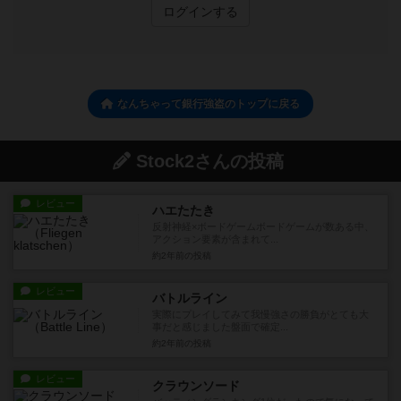
ログインする
なんちゃって銀行強盗のトップに戻る
Stock2さんの投稿
レビュー
ハエたたき
反射神経×ボードゲームボードゲームが数ある中、
アクション要素が含まれて...
約2年前
の投稿
レビュー
バトルライン
実際にプレイしてみて我慢強さの勝負がとても大
事だと感じました盤面で確定...
約2年前
の投稿
レビュー
クラウンソード