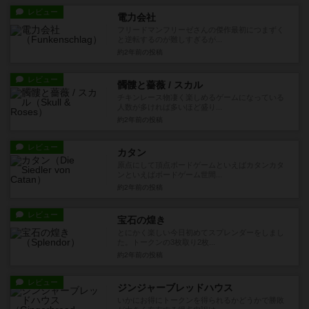
レビュー
電力会社
フリードマンフリーゼさんの傑作最初につまずく
と逆転するのが難しすぎるが...
約2年前
の投稿
レビュー
髑髏と薔薇 / スカル
チキンレース物凄く楽しめるゲームになっている
人数が多ければ多いほど盛り...
約2年前
の投稿
レビュー
カタン
原点にして頂点ボードゲームといえばカタンカタ
ンといえばボードゲーム世間...
約2年前
の投稿
レビュー
宝石の煌き
とにかく楽しい今日初めてスプレンダーをしまし
た。トークンの3枚取り2枚...
約2年前
の投稿
レビュー
ジンジャーブレッドハウス
いかにお得にトークンを得られるかどうかで勝敗