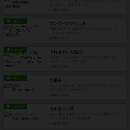
バッティングランキング1位だったので気になって
買いました。先日ボドゲ会...
約2年前
の投稿
レビュー
ブングースクワッド
令和の⚪︎×ゲーム幼い頃⚪︎×ゲームを一度はやった
ことがあるはずいつも...
約2年前
の投稿
レビュー
それはオレの魚だ！
お手軽ゲーム毎回動くたびに魚タイルを取ってい
く陣取りゲーム6方向に動く...
約2年前
の投稿
レビュー
交易王
駆け引き自分の色を変えたら相手が変える相手の
顔色を伺って自分が攻めたり...
約2年前
の投稿
レビュー
カルカソンヌ
協力と裏切り複数人でプレイするなら相席してポ
イントを獲得して時には裏切...
約2年前
の投稿