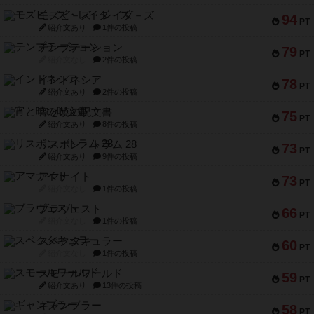
モズビ－ズ・レイダ－ズ
94
PT
紹介文あり
1件の投稿
テンプテーション
79
PT
紹介文なし
2件の投稿
インドネシア
78
PT
紹介文あり
2件の投稿
宵と暁の呪文書
75
PT
紹介文あり
8件の投稿
リスボン・トラム 28
73
PT
紹介文あり
9件の投稿
アマナイト
73
PT
紹介文なし
1件の投稿
ブラヴェスト
66
PT
紹介文なし
1件の投稿
スペクタキュラー
60
PT
紹介文なし
1件の投稿
スモールワールド
59
PT
紹介文あり
13件の投稿
ギャンブラー
58
PT