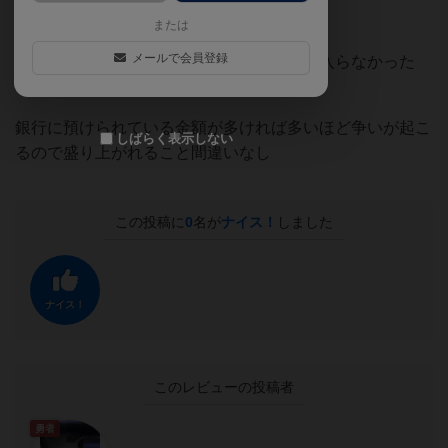
相手が何者なのかを推理して、稼いでいく
または
メールで会員登録
自分が大金を手にしたと思ったら実は手に入らなかった
り…
銀行に預けられている金額が多ければ多いほど争いが起こ
しばらく表示しない
るので盛り上がれること間違いなし
この投稿に
0
名が
ナイス！
しました
ナイス！
このレビューの投稿者
勇者