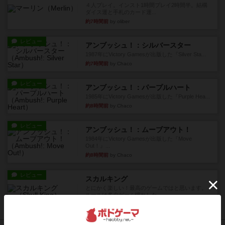
４人プレイ。インスト1時間プレイ2時間半。結構
ダイス運と手札のカード運...
約7時間前
by oliber
レビュー
アンブッシュ！：シルバースター
1987年にVictory Gamesが出版した『Silver Sta...
約7時間前
by Chaco
レビュー
アンブッシュ！：パープルハート
1985年にVictory Gamesが出版した『Purple Hea...
約8時間前
by Chaco
レビュー
アンブッシュ！：ムーブアウト！
1984年にVictory Gamesが出版した『Move
Out！』...
約8時間前
by Chaco
レビュー
スカルキング
とにかく楽しい！最高のゲームではと思います。
ルールは多少ゲーム慣れした...
約8時間前
by ジェイとと