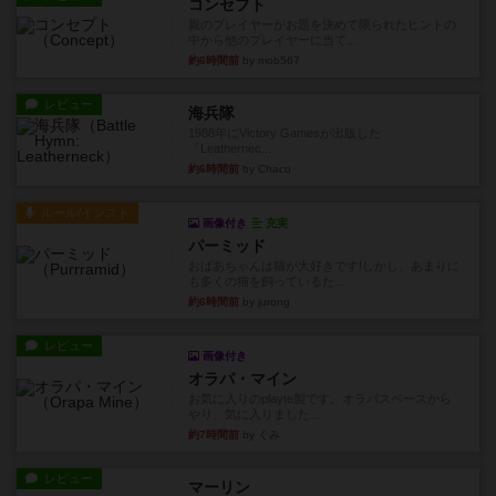
コンセプト
親のプレイヤーがお題を決めて限られたヒントの
中から他のプレイヤーに当て...
約6時間前
by mob567
レビュー
海兵隊
1988年にVictory Gamesが出版した
『Leathernec...
約6時間前
by Chaco
ルール/インスト
画像付き
充実
パーミッド
おばあちゃんは猫が大好きです!しかし、あまりに
も多くの猫を飼っているた...
約6時間前
by jurong
レビュー
画像付き
オラパ・マイン
お気に入りのplayte製です。オラパスペースから
やり、気に入りました...
約7時間前
by くみ
レビュー
マーリン