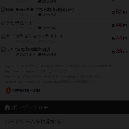
紹介文なし
2件の投稿
Bitter End ブタペスト救出作戦
52
PT
紹介文なし
1件の投稿
ラピード
46
PT
紹介文なし
1件の投稿
ザ・フラッフィー・ライト
44
PT
紹介文なし
0件の投稿
ふたつの城の物語
39
PT
紹介文あり
6件の投稿
※Apple、Apple のロゴ は、米国および他の国々で登録されたApple Inc.の商標です。
※App Store は、Apple Inc.のサービスマークです。
※Android は、グーグル インコーポレイテッドの商標または登録商標です。
※Google Play とそのロゴは、Google Inc.の商標または登録商標です。
ボドゲーマTOP
ボードゲームを検索する