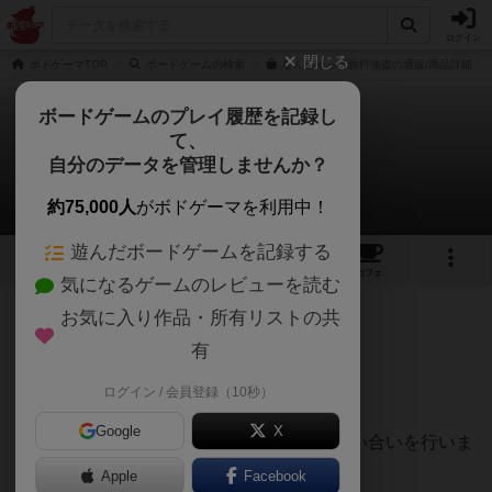
ログイン
閉じる
ボドゲーマTOP
ボードゲームの検索
なんちゃって銀行強盗の通販/商品詳細
ボードゲームのプレイ履歴を記録し
て、
なんちゃって銀行強盗
自分のデータを管理しませんか？
Stock2さんのレビュー
約75,000人
がボドゲーマを利用中！
遊んだボードゲームを記録する
3
1
4
14
トップ
画像
動画
レビュー
カフェ
気になるゲームのレビューを読む
お気に入り作品・所有リストの共
136名
0名
0
約2年前
有
ログイン / 会員登録（10秒）
お金の奪い合い
Google
X
それぞれのプレイヤーが銀行強盗をして奪い合いを行いま
す
Apple
Facebook