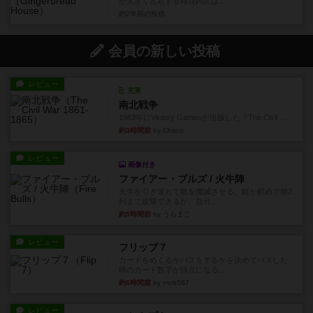
が大きく左右する得点内訳は...
約2年前
の投稿
会員の新しい投稿
レビュー
充実
南北戦争
1983年にVictory Gamesが出版した『The Civil ...
約3時間前
by Chaco
レビュー
画像付き
ファイアー・ブルズ / 火牛陣
火牛を引き連れて敵を殲滅させる。縦か斜めで前2
列まで攻撃できるが、自分...
約5時間前
by うらまこ
レビュー
フリップ７
カードをめくるかパスをするかを決めてパスした
時のカード数字が得点になる...
約6時間前
by mob567
レビュー