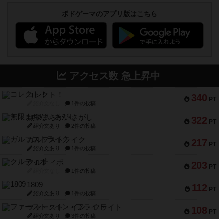
ボドゲーマのアプリ版はこちら
アクセス数 急上昇中
コレクト！
340
PT
紹介文なし
1件の投稿
無限まちがいさがし
322
PT
紹介文あり
2件の投稿
ガルフストライク
217
PT
紹介文あり
1件の投稿
クルティボ
203
PT
紹介文なし
1件の投稿
1809
112
PT
紹介文あり
1件の投稿
ファースト・イン・フライト
108
PT
紹介文あり
3件の投稿