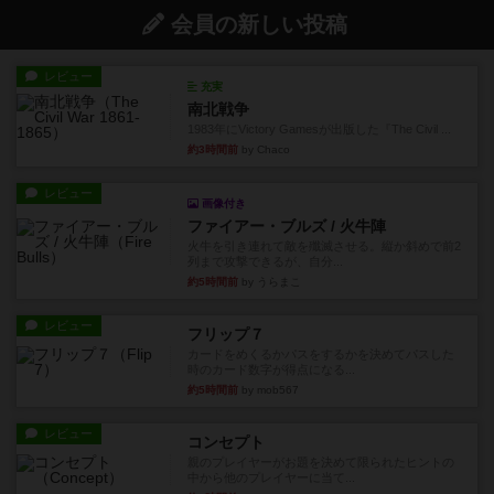
会員の新しい投稿
レビュー
充実
南北戦争
1983年にVictory Gamesが出版した『The Civil ...
約3時間前
by Chaco
レビュー
画像付き
ファイアー・ブルズ / 火牛陣
火牛を引き連れて敵を殲滅させる。縦か斜めで前2
列まで攻撃できるが、自分...
約5時間前
by うらまこ
レビュー
フリップ７
カードをめくるかパスをするかを決めてパスした
時のカード数字が得点になる...
約5時間前
by mob567
レビュー
コンセプト
親のプレイヤーがお題を決めて限られたヒントの
中から他のプレイヤーに当て...