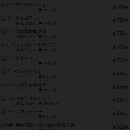
テンプテーション
79
PT
紹介文なし
2件の投稿
インドネシア
78
PT
紹介文あり
2件の投稿
宵と暁の呪文書
75
PT
紹介文あり
8件の投稿
リスボン・トラム 28
73
PT
紹介文あり
9件の投稿
アマナイト
73
PT
紹介文なし
1件の投稿
ブラヴェスト
66
PT
紹介文なし
1件の投稿
スペクタキュラー
60
PT
紹介文なし
1件の投稿
スモールワールド
59
PT
紹介文あり
13件の投稿
ギャンブラー
58
PT
紹介文なし
2件の投稿
Bitter End ブタペスト救出作戦
52
PT