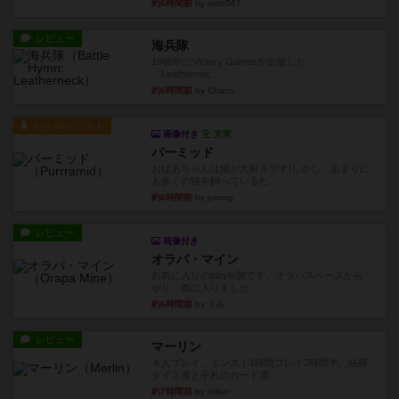
約6時間前
by mob567
レビュー
海兵隊
1988年にVictory Gamesが出版した
『Leathernec...
約6時間前
by Chaco
ルール/インスト
画像付き
充実
パーミッド
おばあちゃんは猫が大好きです!しかし、あまりに
も多くの猫を飼っているた...
約6時間前
by jurong
レビュー
画像付き
オラパ・マイン
お気に入りのplayte製です。オラパスペースから
やり、気に入りました...
約6時間前
by くみ
レビュー
マーリン
４人プレイ。インスト1時間プレイ2時間半。結構
ダイス運と手札のカード運...
約7時間前
by oliber