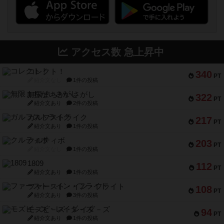
アクセス数 急上昇中
コレクト！
340
PT
紹介文なし
1件の投稿
無限まちがいさがし
322
PT
紹介文あり
2件の投稿
ガルフストライク
217
PT
紹介文あり
1件の投稿
クルティボ
203
PT
紹介文なし
1件の投稿
1809
112
PT
紹介文あり
1件の投稿
ファースト・イン・フライト
108
PT
紹介文あり
3件の投稿
モズビ－ズ・レイダ－ズ
94
PT
紹介文あり
1件の投稿