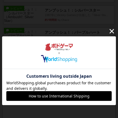
レビュー
アンブッシュ！：シルバースター
1987年にVictory Gamesが出版した『Silver Sta...
約7時間前
by Chaco
レビュー
アンブッシュ！：パープルハート
1985年にVictory Gamesが出版した『Purple Hea...
約7時間前
by Chaco
レビュー
アンブッシュ！：ムーブアウト！
1984年にVictory Gamesが出版した『Move
Out！』...
約8時間前
by Chaco
レビュー
スカルキング
とにかく楽しい！最高のゲームではと思います。
ルールは多少ゲーム慣れした...
約8時間前
by ジェイとと