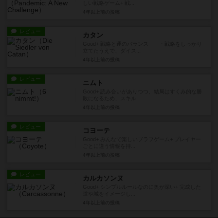
しい戦略ゲーム+ 戦...
4年以上前
の投稿
レビュー
カタン
Good+ 戦略と運のバランス ・戦略をしっかり
立てたうえで、ダイス...
4年以上前
の投稿
レビュー
ニムト
Good+ 読み合いがありつつ、結局はすくみ的な勝
敗になるため、スキル...
4年以上前
の投稿
レビュー
コヨーテ
Good+ みんなで楽しいブラフゲーム+ プレイヤー
ごとに違う情報を持...
4年以上前
の投稿
レビュー
カルカソンヌ
Good+ シンプルルールなのに奥が深い+ 完成した
道や城をイメージし...
4年以上前
の投稿