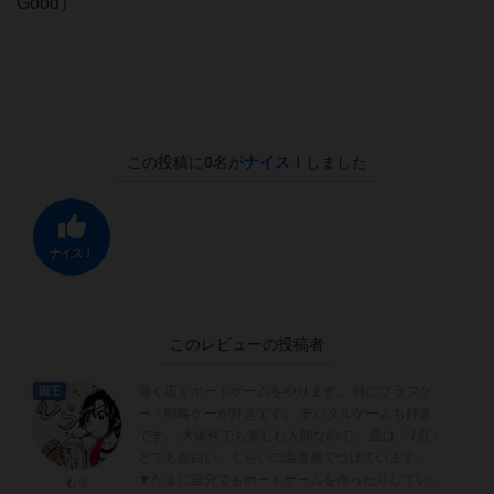
Good）
この投稿に
0
名が
ナイス！
しました
ナイス！
このレビューの投稿者
薄く広くボードゲームをやります。 特にブラフゲ
国王
ー・戦略ゲーが好きです。 デジタルゲームも好き
です。 大体何でも楽しむ人間なので、 星は「7点：
とても面白い」くらいの温度感でつけています。
▼たまに自分でもボードゲームを作ったりしていま
むう