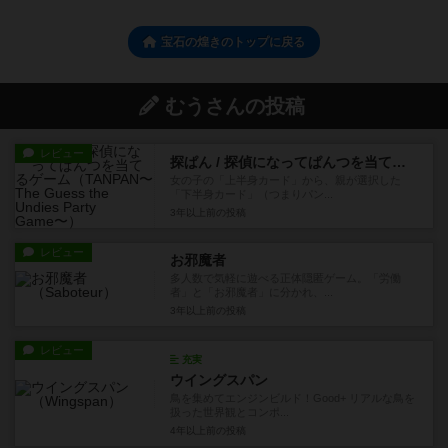
宝石の煌きのトップに戻る
むうさんの投稿
レビュー
探ぱん / 探偵になってぱんつを当てるゲーム
女の子の「上半身カード」から、親が選択した
「下半身カード」（つまりパン...
3年以上前
の投稿
レビュー
お邪魔者
多人数で気軽に遊べる正体隠匿ゲーム。「労働
者」と「お邪魔者」に分かれ、...
3年以上前
の投稿
レビュー
充実
ウイングスパン
鳥を集めてエンジンビルド！Good+ リアルな鳥を
扱った世界観とコンポ...
4年以上前
の投稿