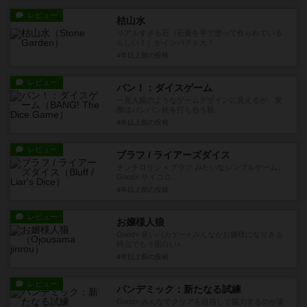
レビュー
枯山水
リアルすぎる石（石膏を手で塗って作られている
らしい！）がインパクト大！...
4年以上前
の投稿
レビュー
バン！：ダイスゲーム
一見人狼のようなゲームデザインに見えるが、実
際はバンバン銃を打ち合う殺...
4年以上前
の投稿
レビュー
ブラフ / ライアーズダイス
チンチロリン × ブラフ みたいなシンプルゲーム。
Good+ サイコロ...
4年以上前
の投稿
レビュー
お嬢様人狼
Good+ 良いバカゲー+ みんながお嬢様になりきる
時点でもう面白い+...
4年以上前
の投稿
レビュー
パンデミック：新たなる試練
Good+ みんなでクリアを目指して協力するのが楽