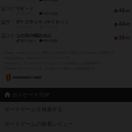
紹介文なし
1件の投稿
ラピード
46
PT
紹介文なし
1件の投稿
ザ・フラッフィー・ライト
44
PT
紹介文なし
0件の投稿
ふたつの城の物語
39
PT
紹介文あり
6件の投稿
※Apple、Apple のロゴ は、米国および他の国々で登録されたApple Inc.の商標です。
※App Store は、Apple Inc.のサービスマークです。
※Android は、グーグル インコーポレイテッドの商標または登録商標です。
※Google Play とそのロゴは、Google Inc.の商標または登録商標です。
ボドゲーマTOP
ボードゲームを検索する
ボードゲームの新着レビュー