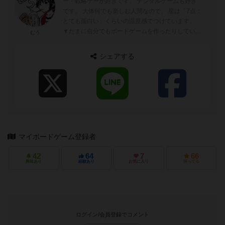
ー・戦略ゲーが好きです。 デジタルゲームも好き
です。 大体何でも楽しむ人間なので、 星は「7点：
とても面白い」くらいの温度感でつけています。
▼たまに自分でもボードゲームを作ったりしていま
むう
す。 https...
シェアする
マイボードゲーム登録者
42
64
7
66
興味あり
経験あり
お気に入り
持ってる
ログイン/会員登録でコメント