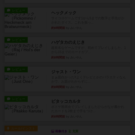
レビュー
ヘックメック
サイコロゲームです1から5までの数字と芋虫がか
かれたダイス。これを振っ...
約8時間前
by みいやん
レビュー
ハゲタカのえじき
超有名なゲームですが、初めてプレイしました。1
から15までのカードがプ...
約8時間前
by みいやん
レビュー
ジャスト・ワン
まぁ面白かった‼️よくテレビとかのバラエティなん
かで、お題がわからずに...
約8時間前
by みいやん
レビュー
ピタッコカルタ
ボドゲ相席会でプレイしましたひらがなが書かれ
たカードを2枚まで手をつけ...
約8時間前
by みいやん
ルール/インスト
画像付き
充実