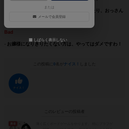
または
+ みんなが
お嬢様言葉で
お嬢様の振りをしたり、おっさん
メールで会員登録
の振りをしたりするカオス
を楽しめ
Bad
しばらく表示しない
-
お嬢様になりきりたくない方は、やってはダメですわ！
この投稿に
0
名が
ナイス！
しました
ナイス！
このレビューの投稿者
薄く広くボードゲームをやります。 特にブラフゲ
勇者