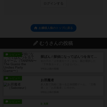
ログインする
お嬢様人狼のトップに戻る
むうさんの投稿
レビュー
探ぱん / 探偵になってぱんつを当てるゲーム
女の子の「上半身カード」から、親が選択した
「下半身カード」（つまりパン...
3年以上前
の投稿
レビュー
お邪魔者
多人数で気軽に遊べる正体隠匿ゲーム。「労働
者」と「お邪魔者」に分かれ、...
3年以上前
の投稿
レビュー
充実