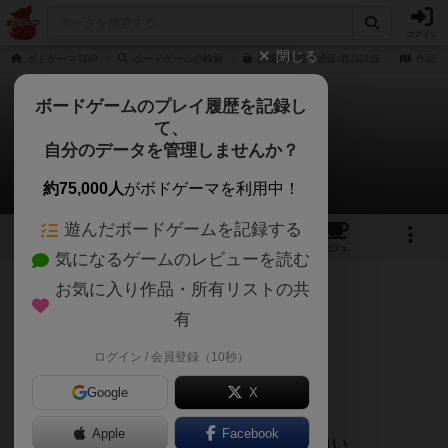
ログイン
閉じる
ボドゲーマTOP
ボードゲームの検索
お嬢様人狼の通販/商品詳細
作品デ
ボードゲームのプレイ履歴を記録し
て、
お嬢様人狼
自分のデータを管理しませんか？
むうさんのレビュー
約75,000人
がボドゲーマを利用中！
遊んだボードゲームを記録する
2
2
17
トップ
画像
動画
レビュー
カフェ
気になるゲームのレビューを読む
お気に入り作品・所有リストの共
440名
0名
0
4年以上前
有
ログイン / 会員登録（10秒）
Good
Google
X
+
良いバカゲー
Apple
Facebook
+ みんなが
お嬢様になりきる
時点でもう面白い