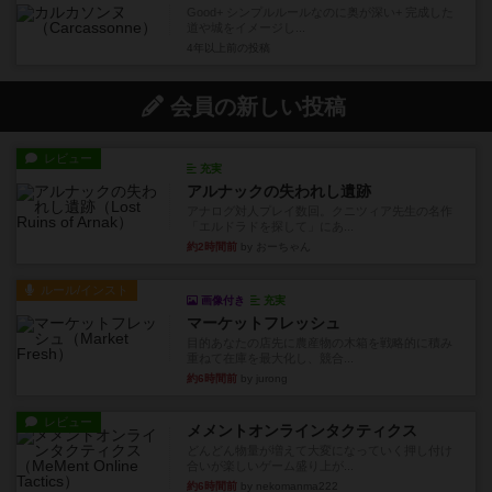
Good+ シンプルルールなのに奥が深い+ 完成した
道や城をイメージし...
4年以上前
の投稿
会員の新しい投稿
レビュー
充実
アルナックの失われし遺跡
アナログ対人プレイ数回。クニツィア先生の名作
「エルドラドを探して」にあ...
約2時間前
by おーちゃん
ルール/インスト
画像付き
充実
マーケットフレッシュ
目的あなたの店先に農産物の木箱を戦略的に積み
重ねて在庫を最大化し、競合...
約6時間前
by jurong
レビュー
メメントオンラインタクティクス
どんどん物量が増えて大変になっていく押し付け
合いが楽しいゲーム盛り上が...
約6時間前
by nekomanma222