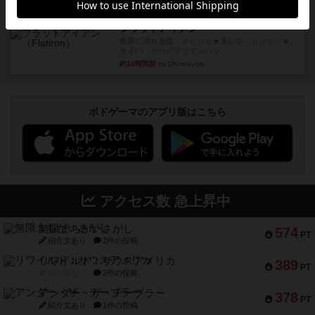
レビュー
画像付き
充実
フラットアイアン
世界に浸れる度 ☆☆☆☆★楽しさ ☆☆☆☆★
タイパ ☆☆☆☆☆マンハッ...
約14時間前
by DKnewyork
ボドゲーマのアプリ版はこちら
アクセス数 急上昇中
無限まちがいさがし
574
PT
紹介文あり
2件の投稿
リワイルド：サウスアメリカ
389
PT
紹介文なし
2件の投稿
アンダー・ザ・テーブラー
378
PT
紹介文あり
1件の投稿