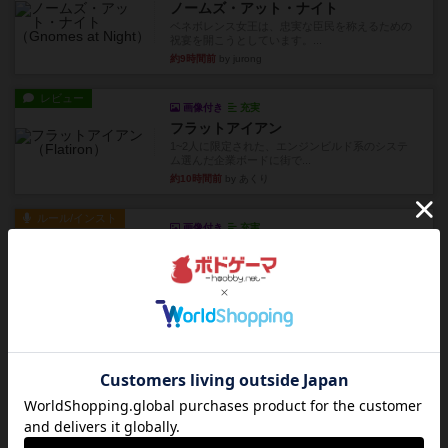
ノームズ・アット・ナイト
ベネボレンス女王は、忠実な臣民を称えるための
祝宴を開こうとしています。...
約9時間前
by jurong
レビュー
画像付き
充実
フラットアイアン
1~2人に限定された、エンジンビルド系のシステ
ム選んだ企業ボードに街で...
約10時間前
by あくり
ルール/インスト
画像付き
充実
キャプテン・フリップ：イスラ・ボンバ
イスラ・ボンバを探しに出航!潜水艦を装備し、あ
なたの乗組員を監獄から解...
約12時間前
by jurong
ルール/インスト
画像付き
充実
トランスオリエント・エクスプレス
乗客の皆様、トランスオリエント・エクスプレス
にご乗車ありがとうございま...
約13時間前
by jurong