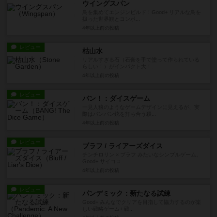
ウイングスパン
鳥を集めてエンジンビルド！Good+ リアルな鳥を
扱った世界観とコンポ...
4年以上前
の投稿
レビュー
枯山水
リアルすぎる石（石膏を手で塗って作られている
らしい！）がインパクト大！...
4年以上前
の投稿
レビュー
バン！：ダイスゲーム
一見人狼のようなゲームデザインに見えるが、実
際はバンバン銃を打ち合う殺...
4年以上前
の投稿
レビュー
ブラフ / ライアーズダイス
チンチロリン × ブラフ みたいなシンプルゲーム。
Good+ サイコロ...
4年以上前
の投稿
レビュー
パンデミック：新たなる試練
Good+ みんなでクリアを目指して協力するのが楽
しい戦略ゲーム+ 戦...