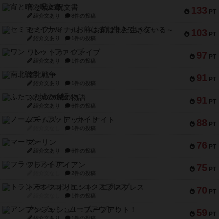
宵と暁の呪文書
133
PT
紹介文あり
8件の投稿
セミファイナル ～お前はまだ生きている～
103
PT
紹介文あり
1件の投稿
ワン・トゥ・ファイブ
97
PT
紹介文あり
1件の投稿
南北戦争
91
PT
紹介文あり
1件の投稿
ふたつの城の物語
91
PT
紹介文あり
6件の投稿
ノームズ・アット・ナイト
88
PT
紹介文なし
1件の投稿
マーリン
76
PT
紹介文あり
6件の投稿
フラットアイアン
75
PT
紹介文なし
2件の投稿
トランスオリエント・エクスプレス
70
PT
紹介文なし
1件の投稿
アンブッシュ！：ムーブアウト！
59
PT
紹介文あり
1件の投稿