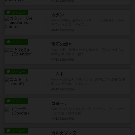
4年以上前
の投稿
レビュー
カタン
Good+ 戦略と運のバランス ・戦略をしっかり
立てたうえで、ダイス...
4年以上前
の投稿
レビュー
宝石の煌き
Good+ 安い発展カードを集める、商人カード2枚
獲得を目指す等、役作...
4年以上前
の投稿
レビュー
ニムト
Good+ 読み合いがありつつ、結局はすくみ的な勝
敗になるため、スキル...
4年以上前
の投稿
レビュー
コヨーテ
Good+ みんなで楽しいブラフゲーム+ プレイヤー
ごとに違う情報を持...
4年以上前
の投稿
レビュー
カルカソンヌ