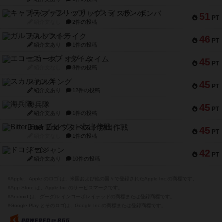
キャプテン・フリップ：イスラ・ボンバ
51
PT
紹介文なし
2件の投稿
ガルフストライク
46
PT
紹介文あり
1件の投稿
エコーズ・オブ・タイム
45
PT
紹介文なし
8件の投稿
スカルキング
45
PT
紹介文あり
12件の投稿
海兵隊
45
PT
紹介文あり
1件の投稿
Bitter End ブタペスト救出作戦
45
PT
紹介文なし
1件の投稿
ドコジャン
42
PT
紹介文あり
10件の投稿
※Apple、Apple のロゴ は、米国および他の国々で登録されたApple Inc.の商標です。
※App Store は、Apple Inc.のサービスマークです。
※Android は、グーグル インコーポレイテッドの商標または登録商標です。
※Google Play とそのロゴは、Google Inc.の商標または登録商標です。