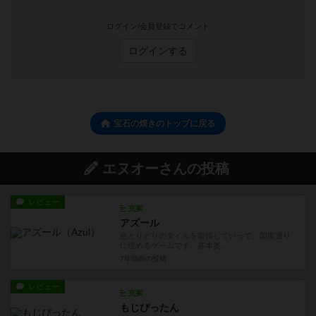
ログイン/会員登録でコメント
ログインする
宝石の煌きのトップに戻る
エヌオーさんの投稿
レビュー
充実
アズール
色とりどりのタイルを取得していって、図案通り
に埋めるゲームです。基本奥...
7年弱前
の投稿
レビュー
充実
もじぴったん