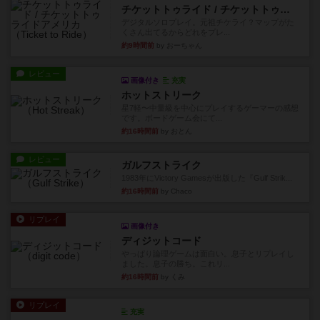
チケットトゥライド / チケットトゥライドアメリカ
デジタルソロプレイ。元祖チケライ？マップがた
くさん出てるからどれをプレ...
約9時間前
by おーちゃん
レビュー
画像付き
充実
ホットストリーク
星7軽〜中量級を中心にプレイするゲーマーの感想
です。ボードゲーム会にて...
約16時間前
by おとん
レビュー
ガルフストライク
1983年にVictory Gamesが出版した『Gulf Strik...
約16時間前
by Chaco
リプレイ
画像付き
ディジットコード
やっぱり論理ゲームは面白い。息子とリプレイし
ました。息子の勝ち。これリ...
約16時間前
by くみ
リプレイ
充実