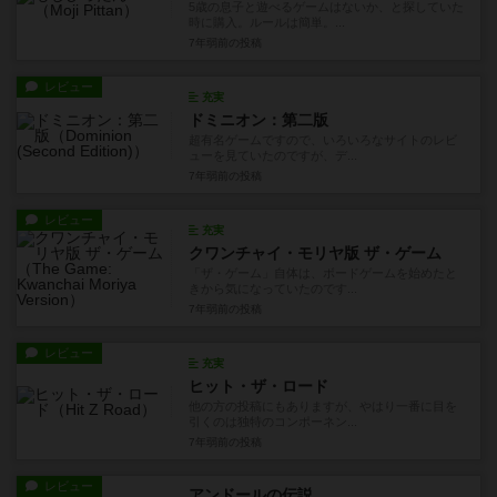
5歳の息子と遊べるゲームはないか、と探していた
時に購入。ルールは簡単。...
7年弱前
の投稿
レビュー
充実
ドミニオン：第二版
超有名ゲームですので、いろいろなサイトのレビ
ューを見ていたのですが、デ...
7年弱前
の投稿
レビュー
充実
クワンチャイ・モリヤ版 ザ・ゲーム
「ザ・ゲーム」自体は、ボードゲームを始めたと
きから気になっていたのです...
7年弱前
の投稿
レビュー
充実
ヒット・ザ・ロード
他の方の投稿にもありますが、やはり一番に目を
引くのは独特のコンポーネン...
7年弱前
の投稿
レビュー
アンドールの伝説