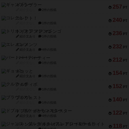
ギャンブラー
257
PT
紹介文なし
2件の投稿
コレクト！
240
PT
紹介文なし
1件の投稿
トリオンフ ア マレンゴ
236
PT
紹介文あり
1件の投稿
エレメンツ
232
PT
紹介文あり
4件の投稿
バー！パーティー
212
PT
紹介文なし
1件の投稿
ギョッと
154
PT
紹介文あり
1件の投稿
クルティボ
152
PT
紹介文なし
1件の投稿
ブラヴェスト
140
PT
紹介文なし
1件の投稿
ドブル：ポケットモンスター
122
PT
紹介文あり
4件の投稿
ジャンヌ・ダルク-オルレアン ドロー＆ライト
118
PT