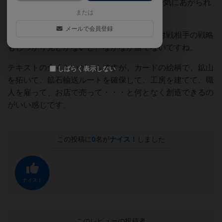
1手番で3点カードと貴族2人を取られて、一気にあがられ
または
たり、といったこともあります。
メールで会員登録
自分の買いたいカードの道筋だけでなく、対戦相手の戦略
もしっかり見とかないと、なかなか勝てないですね。
テキストの全くないゲームですが、カードの絵柄で、鉱山
しばらく表示しない
を拓いて、鉱石輸送ルートを確保して、工房を建てて、職
人を雇って、お店で売って・・・と何となく創造できるの
がいい感じです。
この投稿に
0
名が
ナイス！
しました
ナイス！
このレビューの投稿者