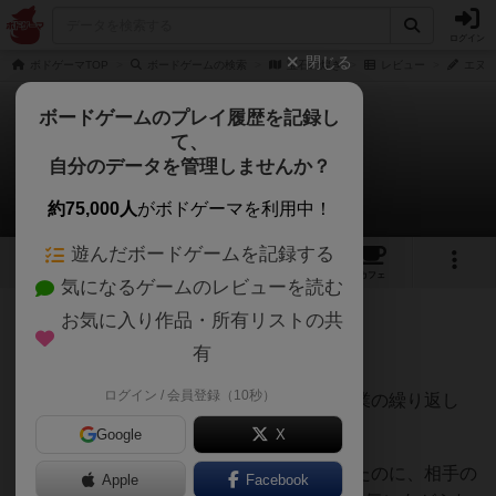
ログイン
閉じる
ボドゲーマTOP
ボードゲームの検索
宝石の煌き
レビュー
エヌオ
ボードゲームのプレイ履歴を記録し
て、
宝石の煌き
自分のデータを管理しませんか？
エヌオーさんのレビュー
約75,000人
がボドゲーマを利用中！
遊んだボードゲームを記録する
69
25
161
427
トップ
画像
動画
レビュー
カフェ
気になるゲームのレビューを読む
お気に入り作品・所有リストの共
264名
0名
0
7年弱前
有
ログイン / 会員登録（10秒）
宝石コインを取って、宝石カードを買う作業の繰り返し
が、なんだか病みつきになります。
Google
X
自分のプレイが順調で、点数では圧倒してたのに、相手の
Apple
Facebook