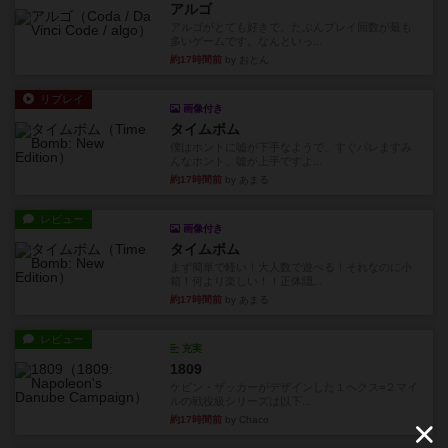
アルゴ
アルゴがとても好きで、たぶんプレイ回数が最も
多いゲームです。なんといっ...
約17時間前
by おとん
リプレイ
画像付き
タイムボム
僕はホントに嘘が下手なようで、すぐバレますみ
んなホント、嘘が上手ですよ...
約17時間前
by あまる
レビュー
画像付き
タイムボム
まず簡単で軽い！大人数で遊べる！それなのに小
箱！何より楽しい！！正体隠...
約17時間前
by あまる
レビュー
充実
1809
ケビン・ザッカーがデザインした１ヘクス=２マイ
ルの戦役級シリーズは以下...
約17時間前
by Chaco