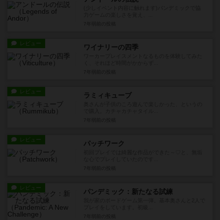
(少しイベント内容に触れます)パンデミックで協
力ゲームの楽しさを覚え、...
7年弱前
の投稿
レビュー
ワイナリーの四季
ワーカープレイスメントなるものを体験してみた
く、それほど時間がかからず...
7年弱前
の投稿
レビュー
ラミィキューブ
奥さんが子供のころ遊んで楽しかった、というの
で購入。カチャカチャタイル...
7年弱前
の投稿
レビュー
パッチワーク
初回プレイでは綺麗な作品ができた～♡と、無垢
な心でプレイしていたのです...
7年弱前
の投稿
レビュー
パンデミック：新たなる試練
我が家のボードゲーム第一弾。基本奥さんと2人で
プレイをしています。初級...
7年弱前
の投稿