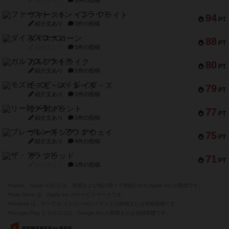
紹介文なし
5件の投稿
ファースト・イン・フライト
94
PT
紹介文あり
3件の投稿
ダイススローン
88
PT
紹介文なし
1件の投稿
ガルフストライク
80
PT
紹介文あり
1件の投稿
モズビ－ズ・レイダ－ズ
79
PT
紹介文あり
1件の投稿
リー対グラント
77
PT
紹介文あり
1件の投稿
ブレーキング・アウェイ
75
PT
紹介文あり
4件の投稿
ザ・フラッド
71
PT
紹介文なし
1件の投稿
※Apple、Apple のロゴ は、米国および他の国々で登録されたApple Inc.の商標です。
※App Store は、Apple Inc.のサービスマークです。
※Android は、グーグル インコーポレイテッドの商標または登録商標です。
※Google Play とそのロゴは、Google Inc.の商標または登録商標です。