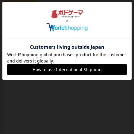
ルール/インスト
画像付き
充実
クマタ
ゲームの目的ゲーム終了時にあなたのクランの見
えているドミノで最も多くの...
約17時間前
by jurong