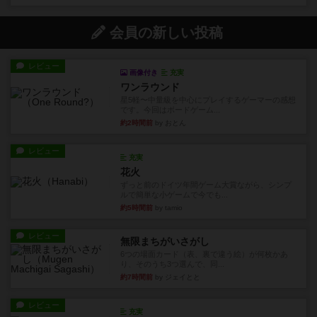
会員の新しい投稿
レビュー
画像付き
充実
ワンラウンド
星5軽〜中量級を中心にプレイするゲーマーの感想
です。今回はボードゲーム...
約2時間前
by おとん
レビュー
充実
花火
ずっと前のドイツ年間ゲーム大賞ながら、シンプ
ルで簡単な小ゲームで今でも...
約5時間前
by tamio
レビュー
無限まちがいさがし
6つの場面カード（表、裏で違う絵）が何枚かあ
り、そのうち3つ選んで、同...
約7時間前
by ジェイとと
レビュー
充実