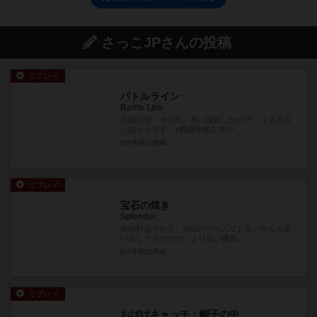
さっこJPさんの投稿
リプレイ
バトルライン
Battle Line
夫婦対決 その５。夜に撮影したので、２人共少
し眠そうです。※動画画面左側か...
約7年前
の投稿
リプレイ
宝石の煌き
Splendor
夫婦対決その２。前回のゲームでお互いかなり思
い出してきたので、より良い勝負...
約7年前
の投稿
リプレイ
おばけキャッチ：帽子の中