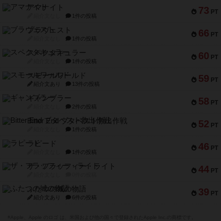
アマナイト
73
PT
紹介文なし
1件の投稿
ブラヴェスト
66
PT
紹介文なし
1件の投稿
スペクタキュラー
60
PT
紹介文なし
1件の投稿
スモールワールド
59
PT
紹介文あり
13件の投稿
ギャンブラー
58
PT
紹介文なし
2件の投稿
Bitter End ブタペスト救出作戦
52
PT
紹介文なし
1件の投稿
ラピード
46
PT
紹介文なし
1件の投稿
ザ・フラッフィー・ライト
44
PT
紹介文なし
0件の投稿
ふたつの城の物語
39
PT
紹介文あり
6件の投稿
※Apple、Apple のロゴ は、米国および他の国々で登録されたApple Inc.の商標です。