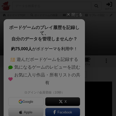
ログイン
閉じる
ボドゲーマTOP
ボードゲームの検索
宝石の煌き
リプレイ日記
さ
ボードゲームのプレイ履歴を記録し
て、
宝石の煌き
自分のデータを管理しませんか？
さっこJPのリプレイ日記（2019年7月10日）
約75,000人
がボドゲーマを利用中！
遊んだボードゲームを記録する
69
25
161
430
トップ
画像
動画
レビュー
カフェ
気になるゲームのレビューを読む
お気に入り作品・所有リストの共
364名
が参考
2名
がナイス
0
約7年前
有
ログイン / 会員登録（10秒）
Google
X
Apple
Facebook