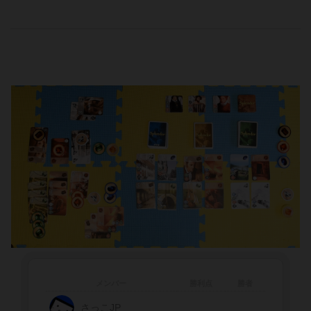
メンバー
勝利点
勝者
さっこJP