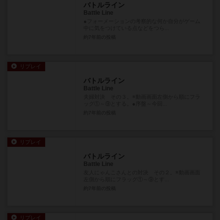
バトルライン
Battle Line
●フォーメーションの考察的な何か自分がゲーム
中に気をつけている点などをつら...
約7年前
の投稿
リプレイ
バトルライン
Battle Line
夫婦対決 その３。※動画画面左側から順にフラ
ッグ①～⑨とする。●序盤～今回...
約7年前
の投稿
リプレイ
バトルライン
Battle Line
友人にゃんこさんとの対決 その２。※動画画面
左側から順にフラッグ①～⑨とす...
約7年前
の投稿
リプレイ