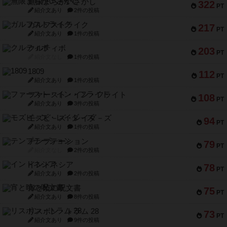
無限まちがいさがし
322
PT
紹介文あり
2件の投稿
ガルフストライク
217
PT
紹介文あり
1件の投稿
クルティボ
203
PT
紹介文なし
1件の投稿
1809
112
PT
紹介文あり
1件の投稿
ファースト・イン・フライト
108
PT
紹介文あり
3件の投稿
モズビ－ズ・レイダ－ズ
94
PT
紹介文あり
1件の投稿
テンプテーション
79
PT
紹介文なし
2件の投稿
インドネシア
78
PT
紹介文あり
2件の投稿
宵と暁の呪文書
75
PT
紹介文あり
8件の投稿
リスボン・トラム 28
73
PT
紹介文あり
9件の投稿