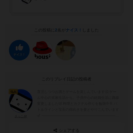
この投稿に
2
名が
ナイス！
しました
ナイス！
このリプレイ日記の投稿者
育児しつつお酒とゲームを楽しんでいます🤔 ゲー
仙人
ム中心の実家生活から、子供中心の結婚生活に路線
変更しました🤣 料理とカクテル作りを勉強中🥂 バ
トルラインと宝石の煌めきを妻とやりこんでいます
🎷 -----------------------------------------------------------------
さっこJP
-------------- ●Twitter（sakko） まったり楽しい日常
を、写真を添えて呟くアカウント。
シェアする