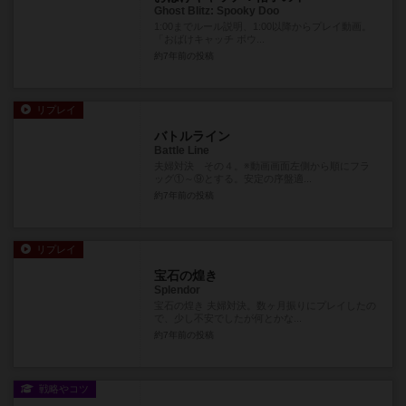
Ghost Blitz: Spooky Doo
1:00までルール説明、1:00以降からプレイ動画。
「おばけキャッチ ボウ...
約7年前
の投稿
リプレイ
バトルライン
Battle Line
夫婦対決 その４。※動画画面左側から順にフラ
ッグ①～⑨とする。安定の序盤適...
約7年前
の投稿
リプレイ
宝石の煌き
Splendor
宝石の煌き 夫婦対決。数ヶ月振りにプレイしたの
で、少し不安でしたが何とかな...
約7年前
の投稿
戦略やコツ