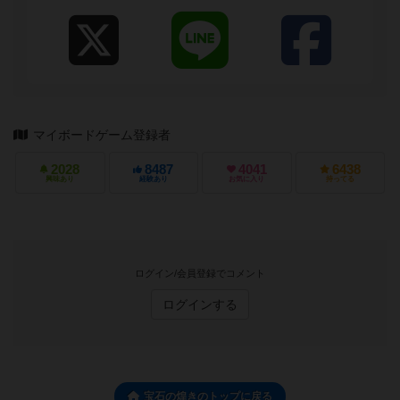
https://twitter.com/sakkotio ●ブログ
http://sakkotio.xrea.jp/ ●ROOM（楽天）
https://room.rakuten.co.jp/sakkotio/items
●Twitter（むぎ） 芸の出来る大きな猫・むぎちゃん
の公式アカウント。 https://twitter.com/mugitiri
●「Ragdoll Cat Mugi」チャンネル登録はコチラ
https://www.youtube.com/c/RagdollCatMugi?
sub_confirmation=1 ●「さっこJPちゃんねる」チャ
マイボードゲーム登録者
ンネル登録はコチラ
https://www.youtube.com/channel/UC6TSJu54rbc5
2028
8487
4041
6438
_-4Qwrce0EA?sub_confirmation=1
興味あり
経験あり
お気に入り
持ってる
ログイン/会員登録でコメント
ログインする
宝石の煌きのトップに戻る