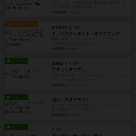
イスラ・ボンバを探しに出航!潜水艦を装備し、あ
なたの乗組員を監獄から解...
約5時間前
by jurong
ルール/インスト
画像付き
充実
トランスオリエント・エクスプレス
乗客の皆様、トランスオリエント・エクスプレス
にご乗車ありがとうございま...
約5時間前
by jurong
レビュー
画像付き
充実
フラットアイアン
世界に浸れる度 ☆☆☆☆★楽しさ ☆☆☆☆★
タイパ ☆☆☆☆☆マンハッ...
約7時間前
by DKnewyork
レビュー
花火：スターマイン
自分のカードは見えず他のプレイヤーのカードが
見える状態でカードを教えた...
約8時間前
by mob567
レビュー
充実