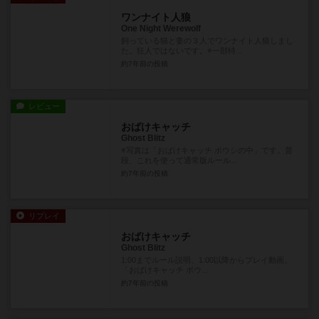
ワンナイト人狼
One Night Werewolf
飼っている猫と妻の３人でワンナイト人狼しまし
た。狂人ではないです。※一部特...
約7年前
の投稿
レビュー
おばけキャッチ
Ghost Blitz
※写真は「おばけキャッチ ボウシの中」です。普
段、これを使って通常版ルール...
約7年前
の投稿
リプレイ
おばけキャッチ
Ghost Blitz
1:00までルール説明、1:00以降からプレイ動画。
「おばけキャッチ ボウ...
約7年前
の投稿