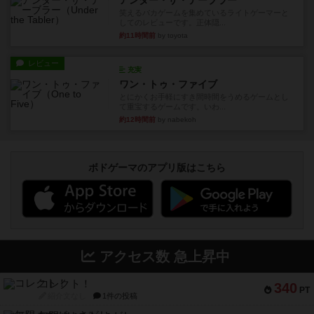
アンダー・ザ・テーブラー
笑えるバカゲームを集めているライトゲーマーと
してのレビューです。正体隠...
約11時間前
by toyota
レビュー
充実
ワン・トゥ・ファイブ
とにかくお手軽にすき間時間をうめるゲームとし
て重宝するゲームです。いわ...
約12時間前
by nabekoh
ボドゲーマのアプリ版はこちら
アクセス数 急上昇中
コレクト！
340
PT
紹介文なし
1件の投稿