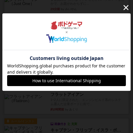
かで、お題がわからずに...
29分前
by みいやん
レビュー
ピタッコカルタ
ボドゲ相席会でプレイしましたひらがなが書かれ
たカードを2枚まで手をつけ...
36分前
by みいやん
ルール/インスト
画像付き
充実
ノームズ・アット・ナイト
ベネボレンス女王は、忠実な臣民を称えるための
祝宴を開こうとしています。...
約1時間前
by jurong
レビュー
画像付き
充実
フラットアイアン
1~2人に限定された、エンジンビルド系のシステ
ム選んだ企業ボードに街で...
約2時間前
by あくり
ルール/インスト
画像付き
充実
キャプテン・フリップ：イスラ・ボンバ