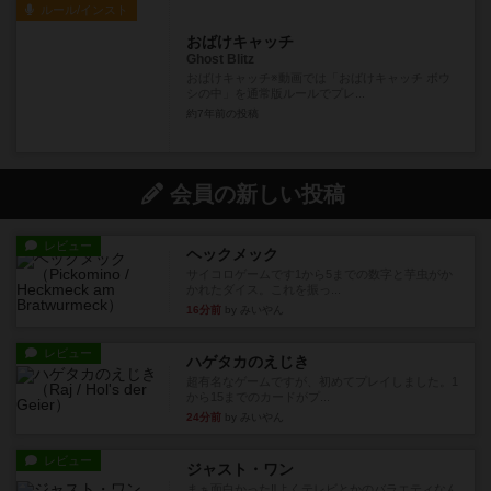
ルール/インスト
おばけキャッチ
Ghost Blitz
おばけキャッチ※動画では「おばけキャッチ ボウ
シの中」を通常版ルールでプレ...
約7年前
の投稿
会員の新しい投稿
レビュー
ヘックメック
サイコロゲームです1から5までの数字と芋虫がか
かれたダイス。これを振っ...
16分前
by みいやん
レビュー
ハゲタカのえじき
超有名なゲームですが、初めてプレイしました。1
から15までのカードがプ...
24分前
by みいやん
レビュー
ジャスト・ワン
まぁ面白かった‼️よくテレビとかのバラエティなん