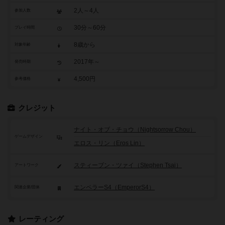
2人～4人
参加人数
30分～60分
プレイ時間
8歳から
対象年齢
2017年～
発売時期
4,500円
参考価格
クレジット
ナイト・オブ・チョウ（Nightsorrow Chou）
ゲームデザイン
エロス・リン（Eros Lin）
スティーブン・ツァイ（Stephen Tsai）
アートワーク
エンペラーS4（EmperorS4）
関連企業/団体
レーティング