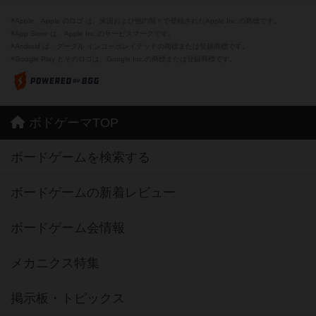
※Apple、Apple のロゴ は、米国および他の国々で登録されたApple Inc.の商標です。
※App Store は、Apple Inc.のサービスマークです。
※Android は、グーグル インコーポレイテッドの商標または登録商標です。
※Google Play とそのロゴは、Google Inc.の商標または登録商標です。
ボドゲーマTOP
ボードゲームを検索する
ボードゲームの新着レビュー
ボードゲーム会情報
メカニクス特集
掲示板・トピックス