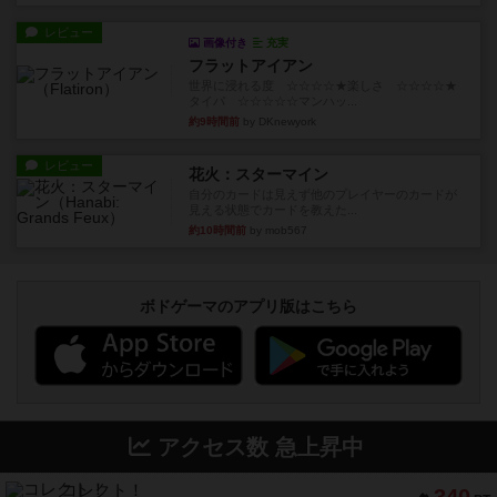
レビュー
画像付き
充実
フラットアイアン
世界に浸れる度 ☆☆☆☆★楽しさ ☆☆☆☆★
タイパ ☆☆☆☆☆マンハッ...
約9時間前
by DKnewyork
レビュー
花火：スターマイン
自分のカードは見えず他のプレイヤーのカードが
見える状態でカードを教えた...
約10時間前
by mob567
ボドゲーマのアプリ版はこちら
アクセス数 急上昇中
コレクト！