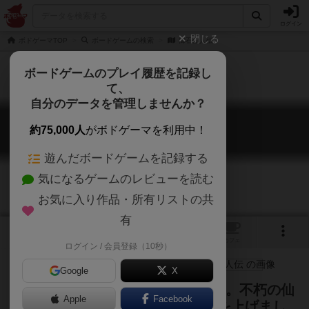
ログイン
閉じる
ボドゲーマTOP
ボードゲームの検索
御石仙人伝
ボードゲームのプレイ履歴を記録し
て、
自分のデータを管理しませんか？
御石仙人伝
約75,000人
がボドゲーマを利用中！
Sorcerer & Stones
遊んだボードゲームを記録する
気になるゲームのレビューを読む
お気に入り作品・所有リストの共
有
3
2
トップ
画像
動画
レビュー
カフェ
ログイン / 会員登録（10秒）
Google
X
中国古神話, 道術の仙人を演じます。不朽の仙
Apple
Facebook
人となり、優れた道術士として名を上げまし