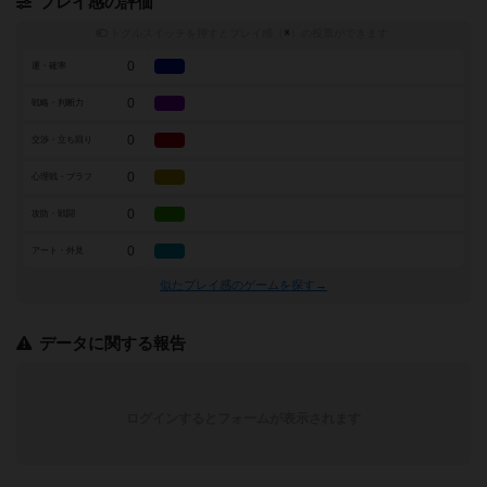
プレイ感の評価
トグルスイッチを押すとプレイ感（
※
）の投票ができます
0
運・確率
0
戦略・判断力
0
交渉・立ち回り
0
心理戦・ブラフ
0
攻防・戦闘
0
アート・外見
似たプレイ感のゲームを探す→
データに関する報告
ログインするとフォームが表示されます