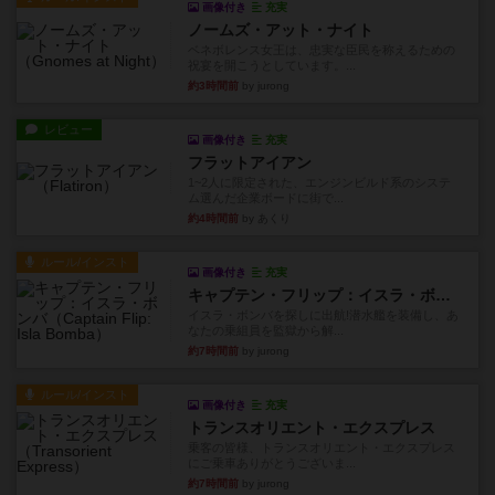
画像付き
充実
ノームズ・アット・ナイト
ベネボレンス女王は、忠実な臣民を称えるための
祝宴を開こうとしています。...
約3時間前
by jurong
レビュー
画像付き
充実
フラットアイアン
1~2人に限定された、エンジンビルド系のシステ
ム選んだ企業ボードに街で...
約4時間前
by あくり
ルール/インスト
画像付き
充実
キャプテン・フリップ：イスラ・ボンバ
イスラ・ボンバを探しに出航!潜水艦を装備し、あ
なたの乗組員を監獄から解...
約7時間前
by jurong
ルール/インスト
画像付き
充実
トランスオリエント・エクスプレス
乗客の皆様、トランスオリエント・エクスプレス
にご乗車ありがとうございま...
約7時間前
by jurong