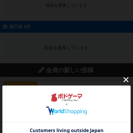
投稿を募集しています
掲示板 0件
投稿を募集しています
会員の新しい投稿
ルール/インスト
画像付き
充実
マーケットフレッシュ
目的あなたの店先に農産物の木箱を戦略的に積み
重ねて在庫を最大化し、競合...
11分前
by jurong
レビュー
メメントオンラインタクティクス
どんどん物量が増えて大変になっていく押し付け
合いが楽しいゲーム盛り上が...