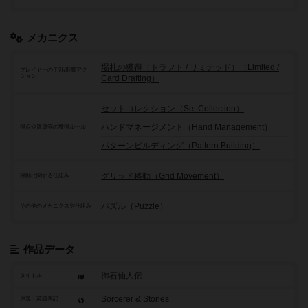
メカニクス
場札の獲得（ドラフト / リミテッド）（Limited /
プレイヤーの干渉/影響アク
ション
Card Drafting）
セットコレクション（Set Collection）
ハンドマネージメント（Hand Management）
得点や資源等の獲得ルール
パターンビルディング（Pattern Building）
グリッド移動（Grid Movement）
移動に関する仕組み
パズル（Puzzle）
その他のメカニクスや仕組み
作品データ
御石仙人伝
タイトル
Sorcerer & Stones
原題・英題表記