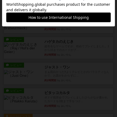
31分前
by nekomanma222
レビュー
ヘックメック
サイコロゲームです1から5までの数字と芋虫がか
かれたダイス。これを振っ...
約2時間前
by みいやん
レビュー
ハゲタカのえじき
超有名なゲームですが、初めてプレイしました。1
から15までのカードがプ...
約2時間前
by みいやん
レビュー
ジャスト・ワン
まぁ面白かった‼️よくテレビとかのバラエティなん
かで、お題がわからずに...
約2時間前
by みいやん
レビュー
ピタッコカルタ
ボドゲ相席会でプレイしましたひらがなが書かれ
たカードを2枚まで手をつけ...
約2時間前
by みいやん
ルール/インスト