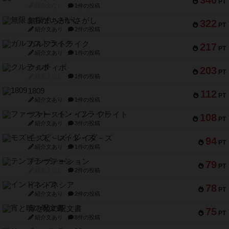
340
PT
紹介文なし
1件の投稿
無限まちがいさがし
322
PT
紹介文あり
2件の投稿
ガルフストライク
217
PT
紹介文あり
1件の投稿
クルティボ
203
PT
紹介文なし
1件の投稿
1809
112
PT
紹介文あり
1件の投稿
ファースト・イン・フライト
108
PT
紹介文あり
3件の投稿
モズビ－ズ・レイダ－ズ
94
PT
紹介文あり
1件の投稿
テンプテーション
79
PT
紹介文なし
2件の投稿
インドネシア
78
PT
紹介文あり
2件の投稿
宵と暁の呪文書
75
PT
紹介文あり
8件の投稿