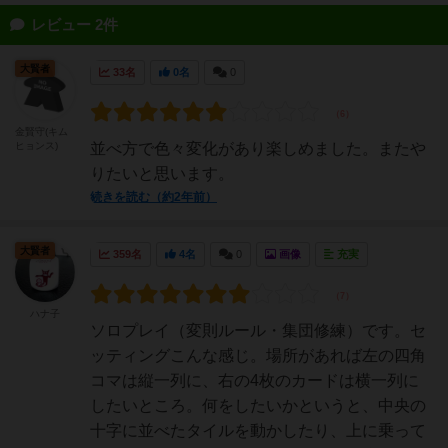
レビュー 2件
大賢者
33名
0名
0
金賢守(キム
ヒョンス)
並べ方で色々変化があり楽しめました。またや
りたいと思います。
続きを読む（約2年前）
大賢者
359名
4名
0
画像
充実
ハナ子
ソロプレイ（変則ルール・集団修練）です。セ
ッティングこんな感じ。場所があれば左の四角
コマは縦一列に、右の4枚のカードは横一列に
したいところ。何をしたいかというと、中央の
十字に並べたタイルを動かしたり、上に乗って