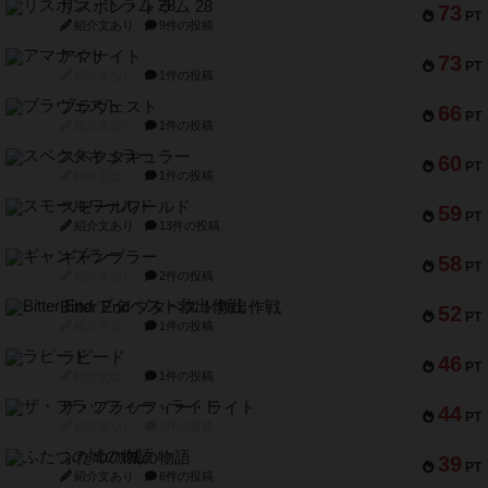
リスボン・トラム 28
73
PT
紹介文あり
9件の投稿
アマナイト
73
PT
紹介文なし
1件の投稿
ブラヴェスト
66
PT
紹介文なし
1件の投稿
スペクタキュラー
60
PT
紹介文なし
1件の投稿
スモールワールド
59
PT
紹介文あり
13件の投稿
ギャンブラー
58
PT
紹介文なし
2件の投稿
Bitter End ブタペスト救出作戦
52
PT
紹介文なし
1件の投稿
ラピード
46
PT
紹介文なし
1件の投稿
ザ・フラッフィー・ライト
44
PT
紹介文なし
0件の投稿
ふたつの城の物語
39
PT
紹介文あり
6件の投稿