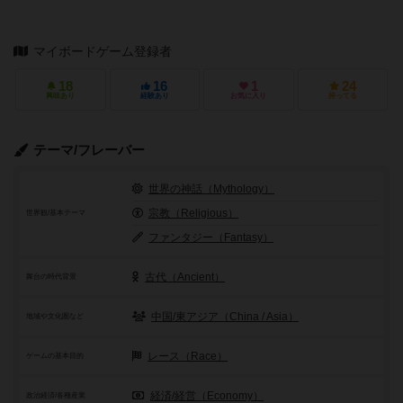
マイボードゲーム登録者
18
16
1
24
興味あり
経験あり
お気に入り
持ってる
テーマ/フレーバー
世界の神話（Mythology）
宗教（Religious）
世界観/基本テーマ
ファンタジー（Fantasy）
古代（Ancient）
舞台の時代背景
中国/東アジア（China / Asia）
地域や文化圏など
レース（Race）
ゲームの基本目的
経済/経営（Economy）
政治経済/各種産業