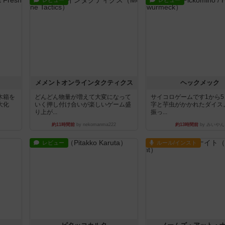
レビュー
レビュー
ュ
メメントオンラインタクティクス
ヘックメック
木箱を
どんどん物量が増えて大変になって
サイコロゲームです1から
大化
いく押し付け合いが楽しいゲーム盛
字と芋虫がかかれたダイス
り上が...
振っ...
約11時間前
by nekomanma222
約13時間前
by みいやん
レビュー
ルール/インスト