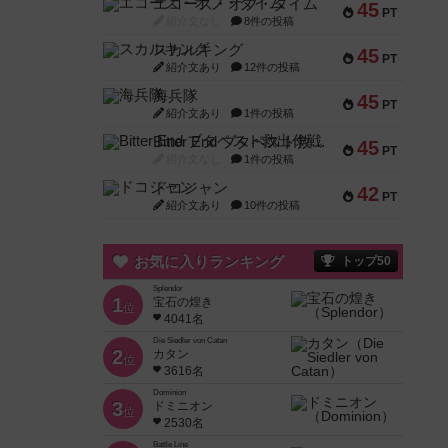
エコーズ・オブ・タイム
45
PT
紹介文なし
8件の投稿
スカルキング
45
PT
紹介文あり
12件の投稿
海兵隊
45
PT
紹介文あり
1件の投稿
Bitter End ブタペスト救出作戦
45
PT
紹介文なし
1件の投稿
ドコジャン
42
PT
紹介文あり
10件の投稿
お気に入りランキング
トップ50
Splendor
1
宝石の煌き
位
4041名
Die Siedler von Catan
2
カタン
位
3616名
Dominion
3
ドミニオン
位
2530名
Battle Line