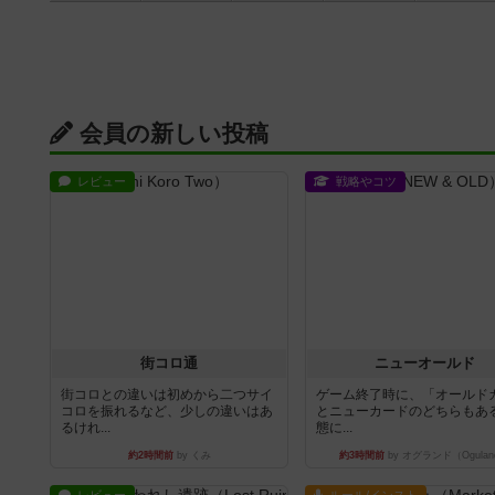
会員の新しい投稿
レビュー
戦略やコツ
街コロ通
ニューオールド
街コロとの違いは初めから二つサイ
ゲーム終了時に、「オールド
コロを振れるなど、少しの違いはあ
とニューカードのどちらもある
るけれ...
態に...
約2時間前
by くみ
約3時間前
by オグランド（Ogulan