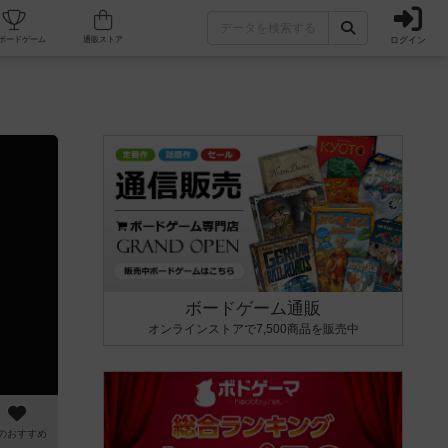
ログイン
カフェ/店舗
人気ボードゲーム
通販ストア
ボードゲーム通販
オンラインストアで7,500商品を販売中
のおすすめ