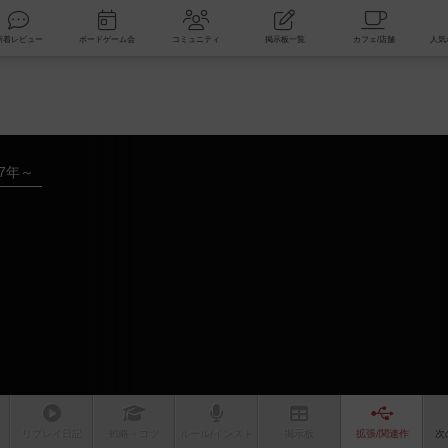
索
新着レビュー
ボードゲーム会
コミュニティ
掲示板一覧
17年～
リプレイ
日記
戦略
・コツ
ルール
/インスト
掲示板
拡張/関連
作
次