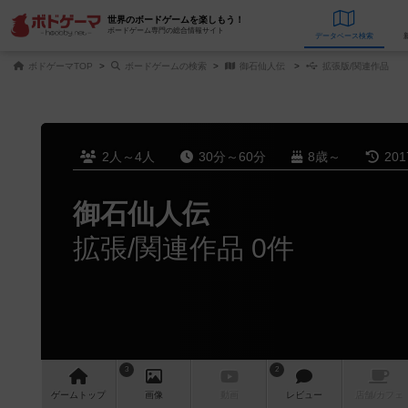
世界のボードゲームを楽しもう！
ボードゲーム専門の総合情報サイト
データベース
検
ボドゲーマTOP
ボードゲームの検索
御石仙人伝
拡張版/関連作品
2人～4人
30分～60分
8歳～
20
御石仙人伝
拡張/関連作品 0件
3
2
ゲーム
トップ
画像
動画
レビュー
店舗/
カフェ