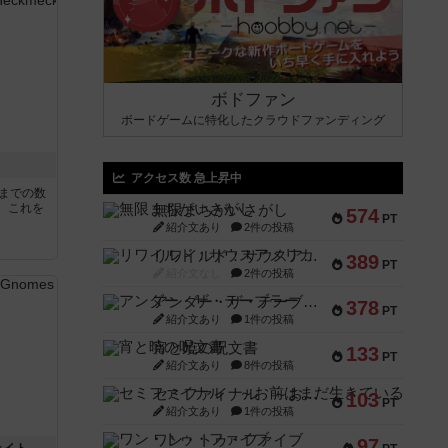
ボドファン
ボードゲームに特化したクラウドファンディング
アクセス数 急上昇中
5までの数
。これを
無限まちがいさがし
574
PT
紹介文あり
2件の投稿
リワイルド：サウスアメリカ
389
PT
紹介文なし
2件の投稿
アンダー・ザ・テーブラー
378
PT
紹介文あり
1件の投稿
宵と暁の呪文書
133
PT
紹介文あり
8件の投稿
セミファイナル ～お前はまだ生きている～
103
PT
紹介文あり
1件の投稿
ワン・トゥ・ファイブ
97