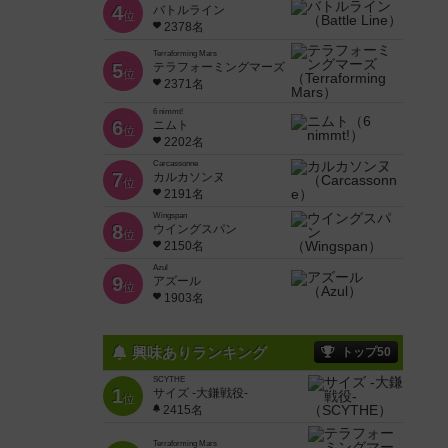
4
バトルライン
位
2378名
Terraforming Mars
5
テラフォーミングマーズ
位
2371名
6 nimmt!
6
ニムト
位
2202名
Carcassonne
7
カルカソンヌ
位
2191名
Wingspan
8
ウイングスパン
位
2150名
Azul
9
アズール
位
1903名
興味ありランキング
トップ50
SCYTHE
1
サイズ -大鎌戦役-
位
2415名
Terraforming Mars