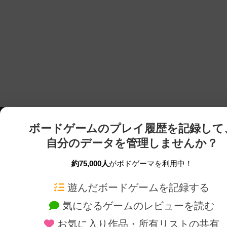
ボードゲームのプレイ履歴を記録して
自分のデータを管理しませんか？
約75,000人
がボドゲーマを利用中！
ボドゲーマTOP
ボードゲーム通販
遊んだボードゲームを記録する
気になるゲームのレビューを読む
ボードゲームを検索する
新作・再入荷情報
お気に入り作品・所有リストの共有
ボードゲームの新着レビュー
定番ボードゲームの通販