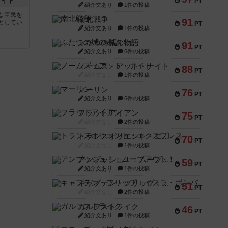
ナイト
PT
紹介文あり
1件の投稿
な臣民を
南北戦争
91
としてい
PT
紹介文あり
1件の投稿
ふたつの城の物語
91
PT
紹介文あり
6件の投稿
ノームズ・アット・ナイト
88
PT
紹介文なし
1件の投稿
マーリン
76
PT
紹介文あり
6件の投稿
フラットアイアン
75
PT
紹介文なし
2件の投稿
トランスオリエント・エクスプレス
70
PT
紹介文なし
1件の投稿
アンブッシュ！：ムーブアウト！
59
PT
紹介文あり
1件の投稿
キャプテン・フリップ：イスラ・ボンバ
51
PT
紹介文なし
2件の投稿
ガルフストライク
46
PT
紹介文あり
1件の投稿