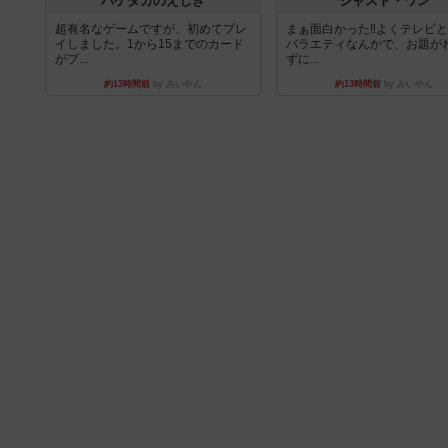
ハゲタカのえじき
ジャスト・ワン
超有名なゲームですが、初めてプレ
まぁ面白かった‼️よくテレビ
イしました。1から15までのカード
バラエティなんかで、お題が
がプ...
ずに...
約13時間前
by みいやん
約13時間前
by みいやん