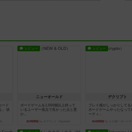
レビュー
レビュー
ニューオールド
デクリプト
カード
ボードゲームを1,000個以上持って
プレイ感がしっかりしてる
」 状
いるユーザー視点で良かった点と悪
ボードゲームやったなって
か...
ーティ...
d）
約3時間前
by オグランド（Oguland）
約4時間前
by ヒロ(新！ボードゲ