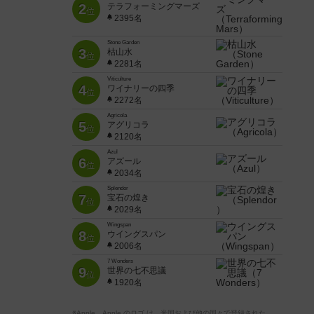
2
テラフォーミングマーズ
位
2395名
Stone Garden
3
枯山水
位
2281名
Viticulture
4
ワイナリーの四季
位
2272名
Agricola
5
アグリコラ
位
2120名
Azul
6
アズール
位
2034名
Splendor
7
宝石の煌き
位
2029名
Wingspan
8
ウイングスパン
位
2006名
7 Wonders
9
世界の七不思議
位
1920名
※Apple、Apple のロゴ は、米国および他の国々で登録された