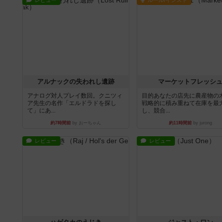
レビュー
ルール/インスト
アルナックの失われし遺跡
マーケットフレッシ
アナログ対人プレイ数回。クニツィ
目的あなたの店先に農産物の
ア先生の名作「エルドラドを探し
戦略的に積み重ねて在庫を最
て」にあ...
し、競合...
約7時間前
by おーちゃん
約11時間前
by jurong
レビュー
レビュー