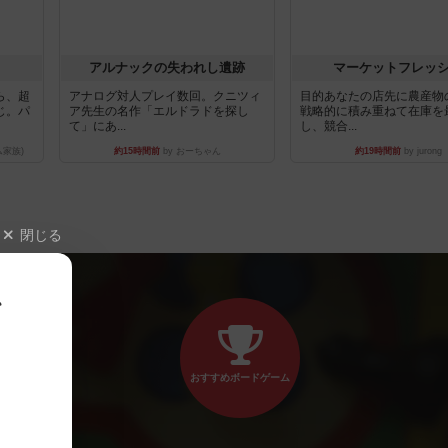
アルナックの失われし遺跡
マーケットフレッ
ら、超
アナログ対人プレイ数回。クニツィ
目的あなたの店先に農産物
じ。パ
ア先生の名作「エルドラドを探し
戦略的に積み重ねて在庫を
て」にあ...
し、競合...
ム家族)
約15時間前
by おーちゃん
約19時間前
by jurong
閉じる
、
おすすめボードゲーム