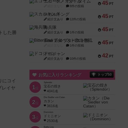
エコーズ・オブ・タイム
45
PT
紹介文なし
8件の投稿
スカルキング
45
PT
紹介文あり
12件の投稿
海兵隊
45
PT
トした勝
紹介文あり
1件の投稿
Bitter End ブタペスト救出作戦
45
PT
紹介文なし
1件の投稿
ドコジャン
42
PT
紹介文あり
10件の投稿
お気に入りランキング
トップ50
りにコイ
Splendor
1
宝石の煌き
プレイヤ
位
4041名
Die Siedler von Catan
2
カタン
位
3616名
Dominion
3
ドミニオン
位
2530名
Battle Line