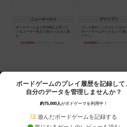
ニューオールド
デクリプト
ボードゲームを1,000個以上持って
プレイ感がしっかりしてるか
いるユーザー視点で良かった点と悪
ボードゲームやったなって感
か...
ーティ...
約12時間前
by オグランド（Oguland）
約13時間前
by ヒロ(新！ボードゲー
ボードゲームのプレイ履歴を記録して
自分のデータを管理しませんか？
約75,000人
がボドゲーマを利用中！
ボドゲーマTOP
ボードゲーム通販
遊んだボードゲームを記録する