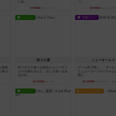
にあ...
＾)...
約5時間前
by ジェイとと
約5時間前
by あんちっ
レビュー
戦略やコツ
街コロ通
ニューオールド
も指摘
街コロとの違いは初めから二つサイ
ゲーム終了時に、「オール
鳥(カ
コロを振れるなど、少しの違いはあ
とニューカードのどちらも
るけれ...
態に...
約11時間前
by くみ
約12時間前
by オグランド（Ogu
レビュー
ルール/インスト