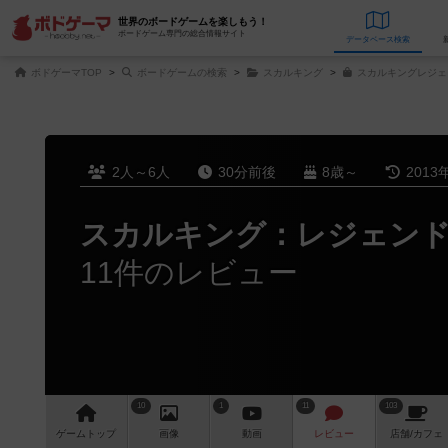
世界のボードゲームを楽しもう！
ボードゲーム専門の総合情報サイト
データベース
検
ボドゲーマTOP
ボードゲームの検索
スカルキング
スカルキングレジェ
2人～6人
30分前後
8歳～
2013
スカルキング：レジェン
11件のレビュー
10
1
11
103
ゲーム
トップ
画像
動画
レビュー
店舗/
カフェ