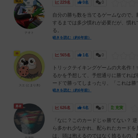
仙人
229名
0名
0
自分の勝ち数を当てるゲームなので、
するまでは多少慣れが必要だが、慣れ
る。
ナオト
続きを読む（約6年前）
神
565名
1名
0
トリックテイキングゲームの大名作！✨
るかを予想して、予想通りに勝てれば得
ードで勝ってしまったり、「これは勝て
スエ (とまり木)
続きを読む（約6年前）
勇者
626名
4名
0
充実
「なに？このカードじゃ勝てない？ 
ら多かれ少なかれ、配られたカードを
は、頭は抱えるのではなく捻るもの。配
北浦新