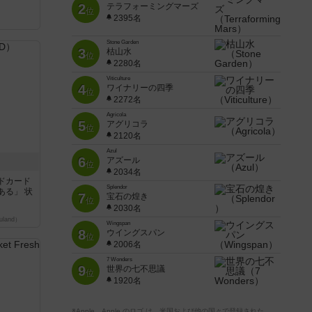
2
テラフォーミングマーズ
位
2395名
く
Stone Garden
3
枯山水
位
2280名
Viticulture
4
ワイナリーの四季
位
2272名
Agricola
5
アグリコラ
位
2120名
Azul
6
アズール
位
2034名
ドカード
Splendor
ある」 状
7
宝石の煌き
位
2030名
land）
Wingspan
8
ウイングスパン
位
2006名
7 Wonders
9
世界の七不思議
位
1920名
※Apple、Apple のロゴ は、米国および他の国々で登録された