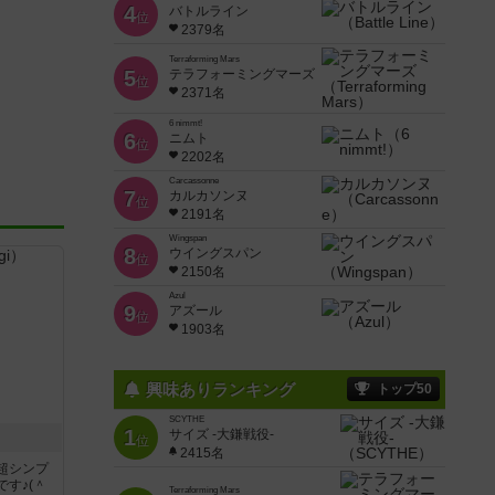
4
バトルライン
位
2379名
.
Terraforming Mars
5
テラフォーミングマーズ
位
2371名
6 nimmt!
6
ニムト
位
2202名
Carcassonne
7
カルカソンヌ
位
2191名
Wingspan
8
ウイングスパン
位
2150名
Azul
9
アズール
位
1903名
興味ありランキング
トップ50
SCYTHE
1
サイズ -大鎌戦役-
位
2415名
超シンプ
す♪(＾
Terraforming Mars