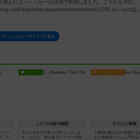
も遊んだよ～～～ルールは別で投稿しました。こちらもぜひ。
l-king-card-legendary-expansion/instructions/12760 ルールのほ..
ング：レジェンドのトップに戻る
レビュー
ルール/インスト
ふたつの街の物語
ざりかに将棋
グスパ
タイルを4×4で並べて街づくりしま
３種類の駒だけが登場する
す。ウ
す。ただし、街は各プレイヤーの間
ルな将棋系ゲーム入門作品で