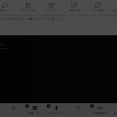
索
新着レビュー
ボードゲーム会
コミュニティ
掲示板一覧
ンドの通販/商品詳細
作品データ
レビュー
年～
ド
2
2
4
リプレイ
日記
戦略
・コツ
ルール
/インスト
掲示板
拡張/関連
作
次