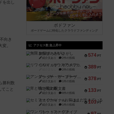
ドを出し
ボドファン
ボードゲームに特化したクラウドファンディング
不向き
大変。
アクセス数 急上昇中
無限まちがいさがし
574
PT
紹介文あり
2件の投稿
リワイルド：サウスアメリカ
389
PT
紹介文なし
2件の投稿
アンダー・ザ・テーブラー
378
PT
紹介文あり
1件の投稿
ら勝利数
宵と暁の呪文書
んてこと
133
PT
紹介文あり
8件の投稿
セミファイナル ～お前はまだ生きている～
103
PT
紹介文あり
1件の投稿
ワン・トゥ・ファイブ
97