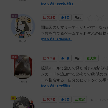
続きを読む（6年以上前）
皇帝
302名
1名
0
関係図のサマリーでわかりやすくなっ
ち数を当てるゲームでそれぞれの目標
続きを読む（7年弱前）
Kaya3
勇者
932名
3名
0
充実
拡張ルールで遊んで見た感じの感想を
ンカードを追加する(2枚まで)海賊の
ーを指名する、自分のビッドをその場で
アカツキ
続きを読む（7年弱前）
神
957名
6名
充実
レーティン