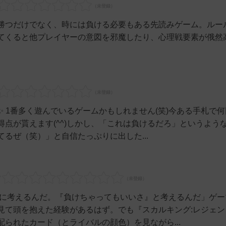
勝つだけでなく、時には負ける必要もある先読みゲーム。ルー
てくると他プレイヤーの意図を邪魔したり、心理戦要素が俄然
 1番多く遊んでいるゲームかもしれません(笑)今ある手札で
点が貰えます(^^)しかし、「これは負けるだろ」というよう
るぜ（笑）」と自信たっぷりに出した...
逆に考えるんだ。『負けちゃってもいいさ』と考えるんだ」ゲー
見て頭を抱えた経験があるはず。でも『スカルキング:レジェン
られたカード（とライバルの顔色）を見ながら...