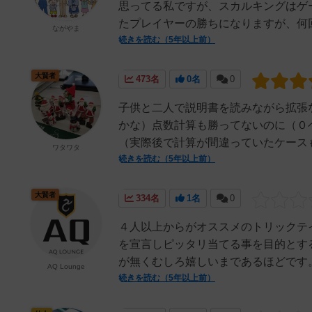
思ってる私ですが、スカルキングはゲ
たプレイヤーの勝ちになりますが、何回
ながやま
続きを読む（5年以上前）
大賢者
473名
0名
0
子供と二人で説明書を読みながら拡張
かな）点数計算も勝ってないのに（０
（実際後で計算が間違っていたケースも
ワタワタ
続きを読む（5年以上前）
大賢者
334名
1名
0
４人以上からがオススメのトリックテ
を宣言しピッタリ当てる事を目的とする
が無くむしろ嬉しいまであるほどです。
AQ Lounge
続きを読む（5年以上前）