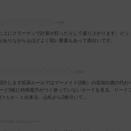
た上にクラーケンで計算が狂ったりして盛り上がります。ビッ
がありながらもほどよく戦い要素もあって面白いです。
紹介します拡張ルールではマーメイド(2枚）の追加白旗の代わ
カード5枚に特殊能力がつく使っていないカードを見る、リード
+１か－１出来る、山札から2枚引いて...
グが非公開に設定されたユーザー