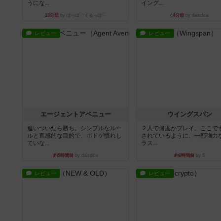
うにな...
イング...
18分前
by ぽっぽーくるっぽー
44分前
by daisdice
レビュー
レビュー
エージェントアベニュー
ウイングスパン
追いついたら勝ち。シンプルなルー
２人で何度かプレイ。ここで
ルと直感的な目的で、ボドゲ慣れし
されているように、一部強力な
ていな...
ラス...
約5時間前
by daisdice
約6時間前
by S
レビュー
レビュー