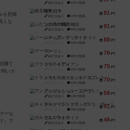
PT
紹介文あり
1件の投稿
南北戦争
91
ルを把握
PT
紹介文あり
1件の投稿
高くな
ふたつの城の物語
91
PT
紹介文あり
6件の投稿
ノームズ・アット・ナイト
88
PT
紹介文なし
1件の投稿
マーリン
76
PT
紹介文あり
6件の投稿
何回勝て
フラットアイアン
75
PT
紹介文なし
2件の投稿
な弱いカ
トランスオリエント・エクスプレス
70
PT
紹介文なし
1件の投稿
アンブッシュ！：ムーブアウト！
59
PT
紹介文あり
1件の投稿
キャプテン・フリップ：イスラ・ボンバ
51
PT
紹介文なし
2件の投稿
マーな
ガルフストライク
46
ド』で
PT
紹介文あり
1件の投稿