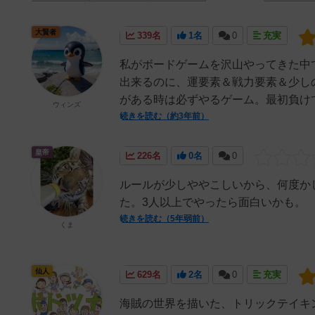
大賢者
339名
1名
0
充実
私がボードゲームを沢山やってきた中
出来るのに、運要素＆戦力要素＆少し
がある時は必ずやるゲーム。最初負けて
ウィンズ
続きを読む（約3年前）
皇帝
226名
0名
0
ルールが少しややこしいから、何度か
た。3人以上でやったら面白いかも。
続きを読む（5年弱前）
くま
仙人
629名
2名
0
充実
海賊の世界を描いた、トリックテイキ