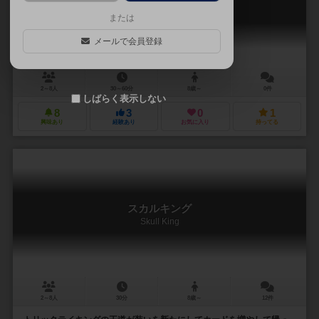
Skull King: Expansion Pack
または
メールで会員登録
2～8人
30～60分
8歳～
0件
しばらく表示しない
8
3
0
1
興味あり
経験あり
お気に入り
持ってる
スカルキング
Skull King
2～8人
30分
8歳～
12件