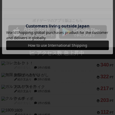
ボドゲーマのアプリ版はこちら
アクセス数 急上昇中
コレクト！
340
PT
紹介文なし
1件の投稿
無限まちがいさがし
322
PT
紹介文あり
2件の投稿
ガルフストライク
217
PT
紹介文あり
1件の投稿
クルティボ
203
PT
紹介文なし
1件の投稿
1809
112
PT
紹介文あり
1件の投稿