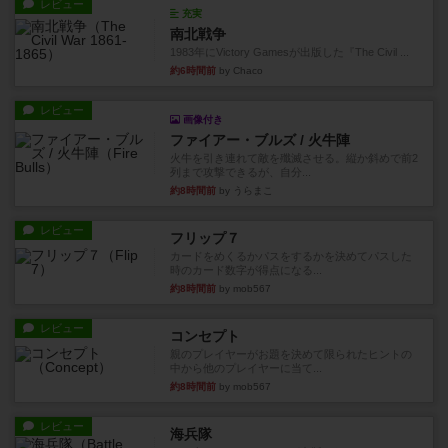
レビュー
充実
南北戦争
1983年にVictory Gamesが出版した『The Civil ...
約6時間前
by Chaco
レビュー
画像付き
ファイアー・ブルズ / 火牛陣
火牛を引き連れて敵を殲滅させる。縦か斜めで前2
列まで攻撃できるが、自分...
約8時間前
by うらまこ
レビュー
フリップ７
カードをめくるかパスをするかを決めてパスした
時のカード数字が得点になる...
約8時間前
by mob567
レビュー
コンセプト
親のプレイヤーがお題を決めて限られたヒントの
中から他のプレイヤーに当て...
約8時間前
by mob567
レビュー
海兵隊