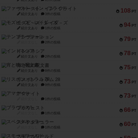
ファースト・イン・フライト
108
PT
紹介文あり
3件の投稿
モズビ－ズ・レイダ－ズ
94
PT
紹介文あり
1件の投稿
テンプテーション
79
PT
紹介文なし
2件の投稿
インドネシア
78
PT
紹介文あり
2件の投稿
宵と暁の呪文書
75
PT
紹介文あり
8件の投稿
リスボン・トラム 28
73
PT
紹介文あり
9件の投稿
アマナイト
73
PT
紹介文なし
1件の投稿
ブラヴェスト
66
PT
紹介文なし
1件の投稿
スペクタキュラー
60
PT
紹介文なし
1件の投稿
スモールワールド
59