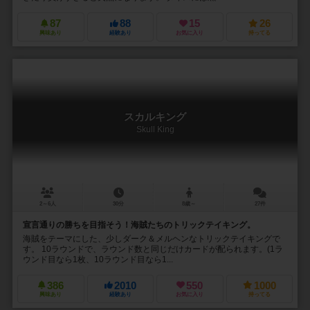
87
88
15
26
興味あり
経験あり
お気に入り
持ってる
スカルキング
Skull King
2～6人
30分
8歳～
27件
宣言通りの勝ちを目指そう！海賊たちのトリックテイキング。
海賊をテーマにした、少しダーク＆メルヘンなトリックテイキングで
す。 10ラウンドで、ラウンド数と同じだけカードが配られます。(1ラ
ウンド目なら1枚、10ラウンド目なら1...
386
2010
550
1000
興味あり
経験あり
お気に入り
持ってる