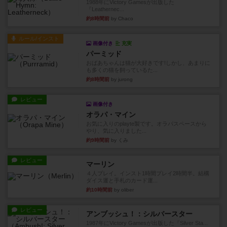
1988年にVictory Gamesが出版した
『Leathernec...
約8時間前
by Chaco
ルール/インスト
画像付き
充実
パーミッド
おばあちゃんは猫が大好きです!しかし、あまりに
も多くの猫を飼っているた...
約8時間前
by jurong
レビュー
画像付き
オラパ・マイン
お気に入りのplayte製です。オラパスペースから
やり、気に入りました...
約9時間前
by くみ
レビュー
マーリン
４人プレイ。インスト1時間プレイ2時間半。結構
ダイス運と手札のカード運...
約10時間前
by oliber
レビュー
アンブッシュ！：シルバースター
1987年にVictory Gamesが出版した『Silver Sta...