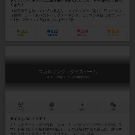
トリックテイキングの王道が装いを新たにしてカードを増やして帰っ
てきた！
（特定条件を除いて）切り札あり、マイティカードあり、逆マイティ
（最弱）カードありのトリックテイキング。 1ラウンド目は各プレイヤ
ー1枚、2ラウンド目は各プレイヤー2枚…...
162
622
204
660
興味あり
経験あり
お気に入り
持ってる
スカルキング：ダイスゲーム
Skull King: Das Würfelspiel
3～6人
30分
8歳～
3件
ダイスなのにトリテ？
トリックテイキングの傑作、スカルキングがダイスゲームで登場。ラ
ウンド毎に自分の勝利数を指定し、その分勝利すると得点に、勝ちす
ぎたり負けすぎると失点になります。 ダイスには黒...