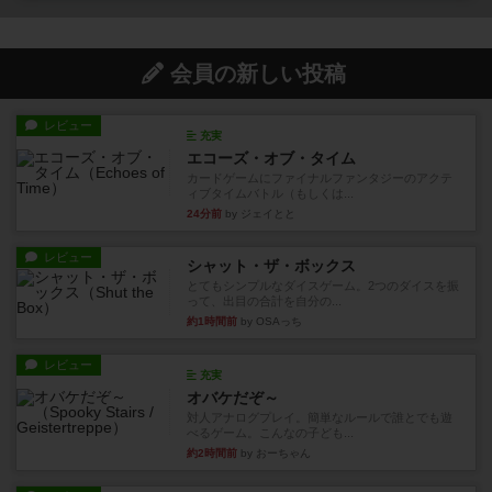
会員の新しい投稿
レビュー
充実
エコーズ・オブ・タイム
カードゲームにファイナルファンタジーのアクテ
ィブタイムバトル（もしくは...
24分前
by ジェイとと
レビュー
シャット・ザ・ボックス
とてもシンプルなダイスゲーム。2つのダイスを振
って、出目の合計を自分の...
約1時間前
by OSAっち
レビュー
充実
オバケだぞ～
対人アナログプレイ。簡単なルールで誰とでも遊
べるゲーム。こんなの子ども...
約2時間前
by おーちゃん