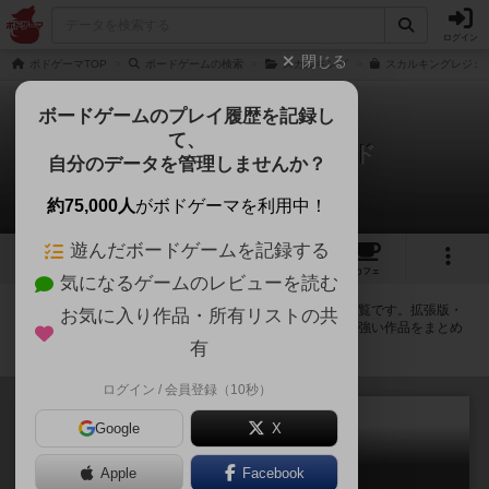
ログイン
閉じる
ボドゲーマTOP
ボードゲームの検索
スカルキング
スカルキングレジェン
ボードゲームのプレイ履歴を記録し
て、
スカルキング：レジェンド
自分のデータを管理しませんか？
拡張/関連作品 4件
約75,000人
がボドゲーマを利用中！
遊んだボードゲームを記録する
10
1
11
102
トップ
画像
動画
レビュー
カフェ
気になるゲームのレビューを読む
スカルキング：レジェンドに紐付いているボードゲーム一覧です。拡張版・
お気に入り作品・所有リストの共
続編・リメイク版などの同じシリーズを中心に、関連性の強い作品をまとめ
ています。
有
ログイン / 会員登録（10秒）
Google
X
Apple
Facebook
スカルキング：拡張パック