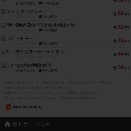
PT
紹介文あり
13件の投稿
ギャンブラー
58
PT
紹介文なし
2件の投稿
Bitter End ブタペスト救出作戦
52
PT
紹介文なし
1件の投稿
ラピード
46
PT
紹介文なし
1件の投稿
ザ・フラッフィー・ライト
44
PT
紹介文なし
0件の投稿
ふたつの城の物語
39
PT
紹介文あり
6件の投稿
※Apple、Apple のロゴ は、米国および他の国々で登録されたApple Inc.の商標です。
※App Store は、Apple Inc.のサービスマークです。
※Android は、グーグル インコーポレイテッドの商標または登録商標です。
※Google Play とそのロゴは、Google Inc.の商標または登録商標です。
ボドゲーマTOP