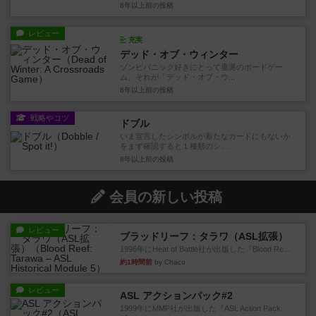
8年以上前
の投稿
レビュー
充実
デッド・オブ・ウィンター
ゾンビパニック好きにとって垂涎のボードゲー
ム。それが「デッド・オブ・ウ...
8年以上前
の投稿
戦略やコツ
ドブル
いま宣言したシンボルが新たなカードにもないか
をまず確認すると１種類のシ...
8年以上前
の投稿
会員の新しい投稿
レビュー
ブラッドリーフ：タラワ（ASL拡張）
1996年にHeat of Battle社が出版した『Blood Re...
約1時間前
by Chaco
レビュー
ASL アクションパック#2
1999年にMMP社が出版した『ASL Action Pack