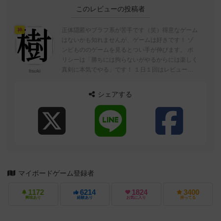
このレビューの投稿者
正体隠匿やブラフ系が苦手です（笑）得意なゲーム
神
はないかも知れませんが、ゲームは好きです！ ゾ
ンビもののゲームを見るとつい手が伸びます。 ポ
リシーは「勝ちには拘らないがやるからには楽しく
真剣に本気でやる」です！ １日１回はレビューな
Itsuki
どを投稿していこうかなと思っています。...
シェアする
マイボードゲーム登録者
1172
6214
1824
3400
興味あり
経験あり
お気に入り
持ってる