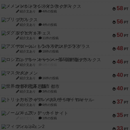
メメントオンラインタクティクス
58
PT
紹介文あり
4件の投稿
ブリックス
56
PT
紹介文あり
4件の投稿
ダグエイトチェス
50
PT
紹介文あり
11件の投稿
アズール：シントラのステンドグラス
48
PT
紹介文あり
18件の投稿
ロシアン・キャンペーン：第5版デラックス
46
PT
紹介文あり
0件の投稿
マスクメン
40
PT
紹介文あり
16件の投稿
世界の七不思議：都市
40
PT
紹介文あり
3件の投稿
トリックギア - ペルソナ5 ザ・ロイヤル-
37
PT
紹介文あり
6件の投稿
ノームズ・アット・ナイト
35
PT
紹介文なし
1件の投稿
フィッシェン2
33
PT