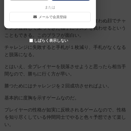
または
メールで会員登録
仮に自分の場に髑髏を仕込んでいても、何食わぬ顔でチャ
レンジ宣言して乗ってきた相手にリスクを負わせるという
こともできる。このブラフが面白い。
しばらく表示しない
チャレンジに失敗すると手札が１枚減り、手札がなくなる
と脱落になる。
とはいえ、全プレイヤーを脱落させようと思ったら相当手
間なので、勝ちに行く方が早い。
勝つためにはチャレンジを２回成功させればよい。
基本的に度胸を示すゲームなのだ。
プレイヤーの性格が如実に反映されるゲームなので、性格
を知り尽くしている仲間同士でやると色々予想できて楽し
い。