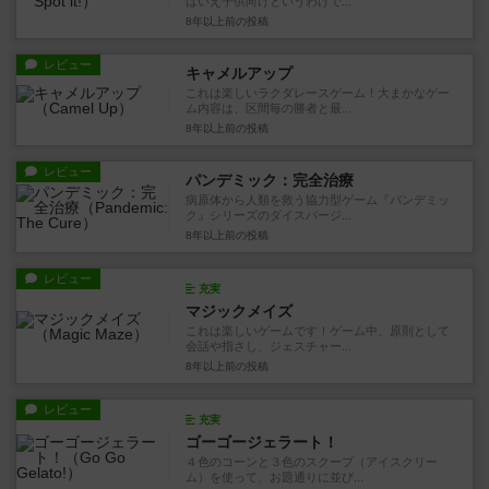
はいえ子供向けというわけで...
8年以上前
の投稿
レビュー
キャメルアップ
これは楽しいラクダレースゲーム！大まかなゲー
ム内容は、区間毎の勝者と最...
8年以上前
の投稿
レビュー
パンデミック：完全治療
病原体から人類を救う協力型ゲーム『パンデミッ
ク』シリーズのダイスバージ...
8年以上前
の投稿
レビュー
充実
マジックメイズ
これは楽しいゲームです！ゲーム中、原則として
会話や指さし、ジェスチャー...
8年以上前
の投稿
レビュー
充実
ゴーゴージェラート！
４色のコーンと３色のスクープ（アイスクリー
ム）を使って、お題通りに並び...