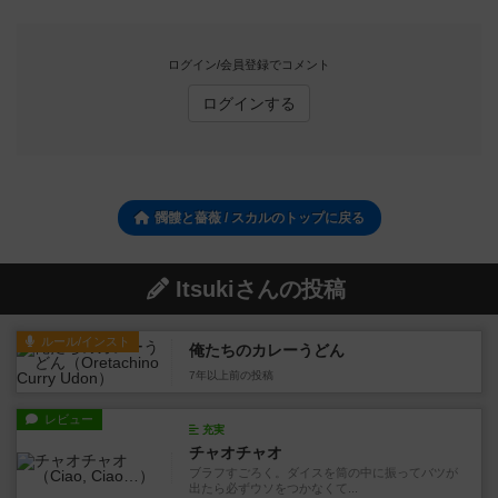
ログイン/会員登録でコメント
ログインする
髑髏と薔薇 / スカルのトップに戻る
Itsukiさんの投稿
ルール/インスト
俺たちのカレーうどん
7年以上前
の投稿
レビュー
充実
チャオチャオ
ブラフすごろく。ダイスを筒の中に振ってバツが
出たら必ずウソをつかなくて...