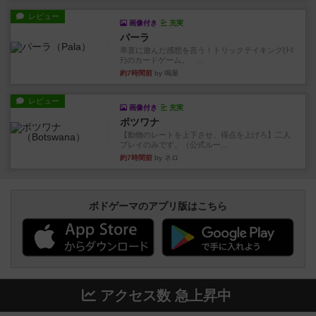
レビュー
画像付き
充実
パーラ
率直に遊んだ感想を言う！トリックテイキング(ﾄﾘ
ﾃ)のカードゲーム。 ...
約7時間前
by 鳴屋
レビュー
画像付き
充実
ボツワナ
【動物のレートを上下させ、得点を上げろ】二人
プレイのみです。（公式ルー...
約7時間前
by ネロ
ボドゲーマのアプリ版はこちら
アクセス数 急上昇中