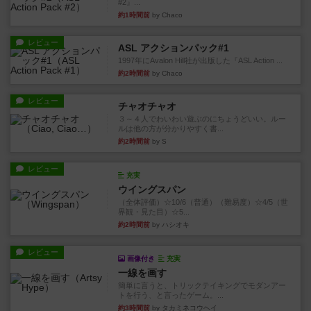
#2』...
約1時間前
by Chaco
レビュー
ASL アクションパック#1
1997年にAvalon Hill社が出版した『ASL Action ...
約2時間前
by Chaco
レビュー
チャオチャオ
３～４人でわいわい遊ぶのにちょうどいい。ルー
ルは他の方が分かりやすく書...
約2時間前
by S
レビュー
充実
ウイングスパン
（全体評価）☆10/6（普通）（難易度）☆4/5（世
界観・見た目）☆5...
約2時間前
by ハシオキ
レビュー
画像付き
充実
一線を画す
簡単に言うと、トリックテイキングでモダンアー
トを行う、と言ったゲーム。...
約3時間前
by タカミネコウヘイ