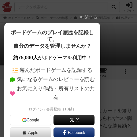
ログイン
閉じる
ボドゲーマTOP
ボードゲームの検索
スカルの通販/商品詳細
作品データ
ボードゲームのプレイ履歴を記録し
て、
髑髏と薔薇 / スカル
自分のデータを管理しませんか？
Itsukiさんのレビュー
約75,000人
がボドゲーマを利用中！
遊んだボードゲームを記録する
11
8
75
334
トップ
画像
動画
レビュー
カフェ
気になるゲームのレビューを読む
お気に入り作品・所有リストの共
735名
0名
0
8年以上前
有
ログイン / 会員登録（10秒）
手軽に遊べて白熱するゲーム。勝つためにはカードを捲り
にいかなければならないが、対戦相手が信じられずつい髑
Google
X
髏を仕込んでしまい強気に出られない……そんな勝負勘と
Apple
Facebook
度胸のゲーム。