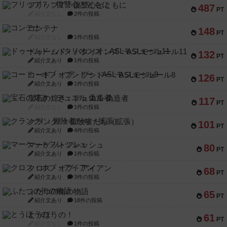
フリップ７：復讐心とともに
487
PT
紹介文なし
2件の投稿
コンテナ
148
PT
紹介文なし
1件の投稿
ドゥームド・バタリオンズ：ASLモジュール11
132
PT
紹介文あり
1件の投稿
コード・オブ・ブシドー：ASLモジュール8
126
PT
紹介文あり
1件の投稿
宝石の煌き：デュエル 偽造者
117
PT
紹介文なし
1件の投稿
クランク! ：冒険者たち（拡張）
101
PT
紹介文あり
4件の投稿
マーケットフレッシュ
80
PT
紹介文あり
1件の投稿
クロス・オブ・アイアン
68
PT
紹介文あり
3件の投稿
ふたつの街の物語
65
PT
紹介文あり
18件の投稿
とうほうの！
61
PT
紹介文なし
1件の投稿