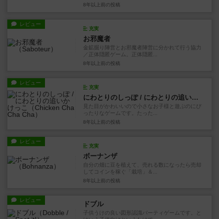
8年以上前
の投稿
レビュー
充実
お邪魔者
金鉱掘り陣営とお邪魔者陣営に分かれて行う協力
／正体隠匿ゲーム。正体隠匿...
8年以上前
の投稿
レビュー
充実
にわとりのしっぽ / にわとりの追いかけっこ
見た目がかわいいので小さなお子様と遊ぶのにぴ
ったりなゲームです。たった...
8年以上前
の投稿
レビュー
充実
ボーナンザ
自分の畑に豆を植えて、売れる数になったら売却
してコインを稼ぐ「栽培」＆...
8年以上前
の投稿
レビュー
ドブル
子供うけの良い図形認識パーティゲームです。と