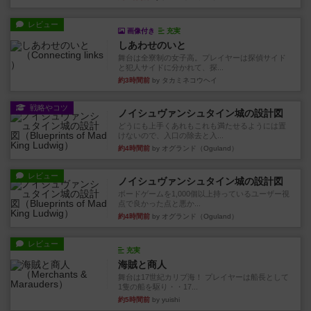
レビュー
画像付き
充実
しあわせのいと
舞台は全寮制の女子高。プレイヤーは探偵サイド
と犯人サイドに分かれて、探...
約3時間前
by タカミネコウヘイ
戦略やコツ
ノイシュヴァンシュタイン城の設計図
どうにも上手くあれもこれも満たせるようには置
けないので、入口の除去と入...
約4時間前
by オグランド（Oguland）
レビュー
ノイシュヴァンシュタイン城の設計図
ボードゲームを1,000個以上持っているユーザー視
点で良かった点と悪か...
約4時間前
by オグランド（Oguland）
レビュー
充実
海賊と商人
舞台は17世紀カリブ海！ プレイヤーは船長として
1隻の船を駆り・・17...
約5時間前
by yuishi