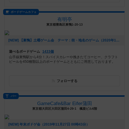
ボードゲームカフェ
有明亭
東京都豊島区巣鴨1-20-13
[NEW] 【巣鴨】土曜ゲーム会 テーマ：街・地名のゲーム（2020年12月02日 17時54分）
遊べるボードゲーム
1433個
山手線巣鴨駅から4分！スパイスカレーや挽きたてコーヒー、クラフト
ビールを450種類以上のボードゲームとともにご用意しております。
フォローする
バー
GameCafe&Bar Eifer蒲田
東京都大田区大田区蒲田4-29-1 楓葵ビル6階
[NEW] 年末ボドゲ会（2019年11月27日 00時43分）