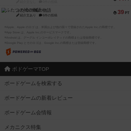
紹介文なし
0件の投稿
ふたつの城の物語
39
PT
紹介文あり
6件の投稿
※Apple、Apple のロゴ は、米国および他の国々で登録されたApple Inc.の商標です。
※App Store は、Apple Inc.のサービスマークです。
※Android は、グーグル インコーポレイテッドの商標または登録商標です。
※Google Play とそのロゴは、Google Inc.の商標または登録商標です。
ボドゲーマTOP
ボードゲームを検索する
ボードゲームの新着レビュー
ボードゲーム会情報
メカニクス特集