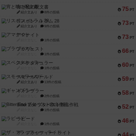
宵と暁の呪文書
75
PT
紹介文あり
8件の投稿
リスボン・トラム 28
73
PT
紹介文あり
9件の投稿
アマナイト
73
PT
紹介文なし
1件の投稿
ブラヴェスト
66
PT
紹介文なし
1件の投稿
スペクタキュラー
60
PT
紹介文なし
1件の投稿
スモールワールド
59
PT
紹介文あり
13件の投稿
ギャンブラー
58
PT
紹介文なし
2件の投稿
Bitter End ブタペスト救出作戦
52
PT
紹介文なし
1件の投稿
ラピード
46
PT
紹介文なし
1件の投稿
ザ・フラッフィー・ライト
44
PT