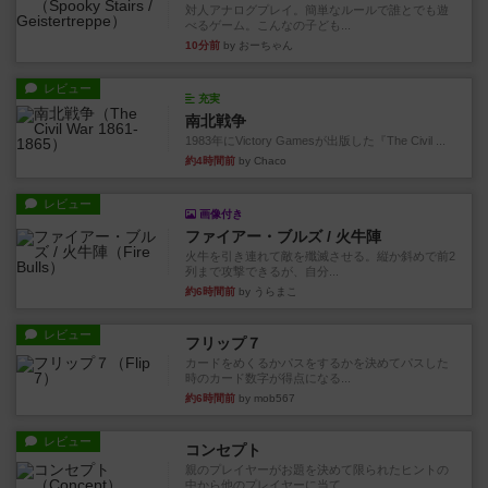
対人アナログプレイ。簡単なルールで誰とでも遊
べるゲーム。こんなの子ども...
10分前
by おーちゃん
レビュー
充実
南北戦争
1983年にVictory Gamesが出版した『The Civil ...
約4時間前
by Chaco
レビュー
画像付き
ファイアー・ブルズ / 火牛陣
火牛を引き連れて敵を殲滅させる。縦か斜めで前2
列まで攻撃できるが、自分...
約6時間前
by うらまこ
レビュー
フリップ７
カードをめくるかパスをするかを決めてパスした
時のカード数字が得点になる...
約6時間前
by mob567
レビュー
コンセプト
親のプレイヤーがお題を決めて限られたヒントの
中から他のプレイヤーに当て...