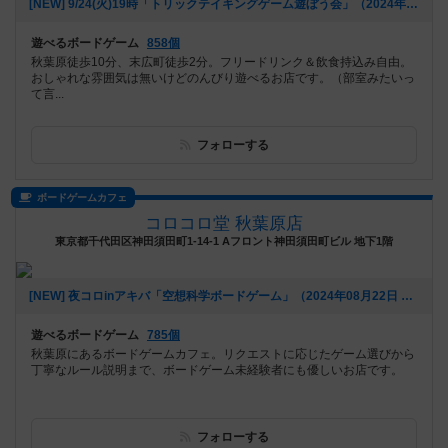
[NEW] 9/24(火)19時「トリックテイキングゲーム遊ぼう会」（2024年08月26日 17時22分）
遊べるボードゲーム
858個
秋葉原徒歩10分、末広町徒歩2分。フリードリンク＆飲食持込み自由。
おしゃれな雰囲気は無いけどのんびり遊べるお店です。（部室みたいっ
て言...
フォローする
ボードゲームカフェ
コロコロ堂 秋葉原店
東京都千代田区神田須田町1-14-1 Aフロント神田須田町ビル 地下1階
[NEW] 夜コロinアキバ「空想科学ボードゲーム」（2024年08月22日 18時03分）
遊べるボードゲーム
785個
秋葉原にあるボードゲームカフェ。リクエストに応じたゲーム選びから
丁寧なルール説明まで、ボードゲーム未経験者にも優しいお店です。
フォローする