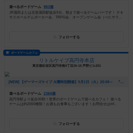
遊べるボードゲーム
983個
JR蒲田または京急蒲田駅徒歩5分。朝まで遊べるゲームバーです！ テキ
サスホールデムポーカー会、TRPG会、オープンゲーム会（ぺたサラ...
フォローする
ボードゲームカフェ
リトルケイブ高円寺本店
東京都杉並区高円寺南4丁目26-16 芦野ビル201
[NEW] 【ゲーマーズケイブ 火曜特別開催】5月1日（火）20:00～ 『ロールプレイヤー』（2018年04月22日 18時42分）
遊べるボードゲーム
2384個
高円寺駅より徒歩30秒！世界のボードゲームで遊べるカフェ！ 遊べる
ゲームは約2000種類！お酒もお食事もございます！お問合せはinf...
フォローする