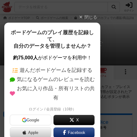
ログイン
閉じる
ボドゲーマTOP
ボードゲームの検索
10年後いつものカフェでの通販/商品詳細
ボードゲームのプレイ履歴を記録し
て、
10年後いつものカフェで
自分のデータを管理しませんか？
9店のカフェ/スペースが提供中
約75,000人
がボドゲーマを利用中！
遊んだボードゲームを記録する
3
2
9
トップ
画像
動画
レビュー
カフェ
気になるゲームのレビューを読む
10年後いつものカフェでで遊ぶことができるボードゲームカフェ・プレイス
お気に入り作品・所有リストの共
ペースが9店登録されています。公開プロフィールの都道府県が設定されたア
カウントでログインすると、同じ都道府県内の店舗に絞り込むボタンが表示
有
されます。
ログイン / 会員登録（10秒）
ショップ
Google
X
ボードゲームショップ Blue Dice
福井県福井市光陽2丁目2-39 ウエストプラザＢ号
Apple
Facebook