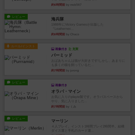
約6時間前
by mob567
レビュー
海兵隊
1988年にVictory Gamesが出版した
『Leathernec...
約6時間前
by Chaco
ルール/インスト
画像付き
充実
パーミッド
おばあちゃんは猫が大好きです!しかし、あまりに
も多くの猫を飼っているた...
約7時間前
by jurong
レビュー
画像付き
オラパ・マイン
お気に入りのplayte製です。オラパスペースから
やり、気に入りました...
約7時間前
by くみ
レビュー
マーリン
４人プレイ。インスト1時間プレイ2時間半。結構
ダイス運と手札のカード運...