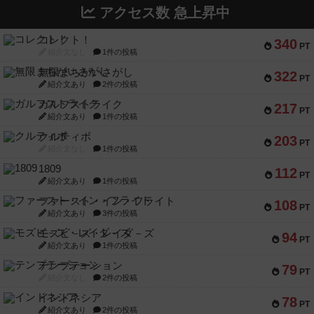
アクセス数 急上昇中
コレクト！
340
PT
紹介文なし
1件の投稿
無限まちがいさがし
322
PT
紹介文あり
2件の投稿
ガルフストライク
217
PT
紹介文あり
1件の投稿
クルティボ
203
PT
紹介文なし
1件の投稿
1809
112
PT
紹介文あり
1件の投稿
ファースト・イン・フライト
108
PT
紹介文あり
3件の投稿
モズビ－ズ・レイダ－ズ
94
PT
紹介文あり
1件の投稿
テンプテーション
79
PT
紹介文なし
2件の投稿
インドネシア
78
PT
紹介文あり
2件の投稿