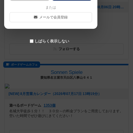
[NEW] パーティゲーム会が開催されました！（2026年08月06日 20時08分）
または
メールで会員登録
遊べるボードゲーム
375個
初心者歓迎！話題のボードゲームをやってみよう！
しばらく表示しない
フォローする
ボードゲームカフェ
Sonnen Spiele
愛知県名古屋市天白区八事山６４１
[NEW] 8月営業カレンダー（2026年07月17日 13時19分）
遊べるボードゲーム
1353個
名城大学徒歩１分！！ ３０分～の料金プランをご用意しております。
空いた時間でぜひ遊びにきてください！