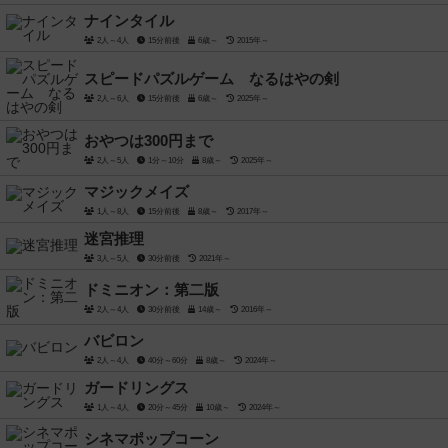
ナインタイル
2人～4人
15分前後
6歳～
2015年～
スピードパズルゲーム なるはやの剣
2人～6人
15分前後
6歳～
2025年～
おやつは300円まで
2人～5人
1分～10分
8歳～
2025年～
マジックメイズ
1人～8人
15分前後
8歳～
2017年～
迷宮推理
3人～5人
30分前後
2021年～
ドミニオン：第二版
2人～4人
30分前後
14歳～
2016年～
バビロン
2人～4人
40分～60分
8歳～
2024年～
ガードリングス
1人～4人
20分～45分
10歳～
2024年～
シネマポップコーン