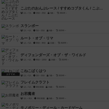
こぶたのおんぶレース / すすめコブタくん / こぶたのレース
2人～7人
15分～25分
4歳～
2001年～
スランボー
2人～4人
5分～15分
6歳～
2025年～
ルート・オブ・リマ
1人～5人
60分～90分
12歳～
2020年～
ディフェンダーズ・オブ・ザ・ワイルド
1人～4人
60分～120分
14歳～
2024年～
こねこばくはつ
おすすめ
2人～5人
2分～15分
7歳～
2015年～
フレイムクラフト
1人～5人
60分前後
14歳～
2022年～
お邪魔者
3人～10人
30分前後
8歳～
2004年～
モノポリー・ディール・カードゲーム