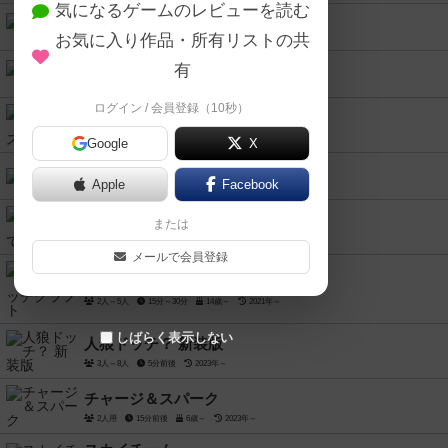
気になるゲームのレビューを読む
ポスト・オフィス
お気に入り作品・所有リストの共
2人～4人
30分～45分
8歳～
2023年～
ゾンビサイド2.0
有
1人～6人
60分前後
14歳～
2021年～
ログイン / 会員登録（10秒）
クワイエットハウス
2人～4人
10分～30分
8歳～
2024年～
Google
X
ハリガリ
Apple
Facebook
2人～6人
10分前後
6歳～
1992年～
エルドラドを探して
または
2人～4人
30分～60分
10歳～
2020年～
メールで会員登録
ワーリング・ウィッチクラフト
2人～5人
15分～30分
14歳～
2021年～
しばらく表示しない
人狼ドッチ？ 新装版
3人～8人
5分前後
2023年～
チャージ＆スパーク
2人用
15分前後
6歳～
2023年～