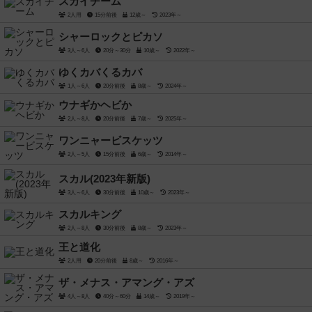
スカイチーム
2人用
15分前後
12歳～
2023年～
シャーロックとピカソ
3人～6人
20分～30分
10歳～
2022年～
ゆくカバくるカバ
1人～6人
20分前後
8歳～
2024年～
ウナギかヘビか
2人～8人
20分前後
7歳～
2025年～
ワンニャービスケッツ
2人～5人
15分前後
6歳～
2014年～
スカル(2023年新版)
3人～6人
30分前後
10歳～
2023年～
スカルキング
2人～8人
30分前後
8歳～
2023年～
王と道化
2人用
20分前後
8歳～
2016年～
ザ・メナス・アマング・アズ
4人～8人
40分～60分
14歳～
2019年～