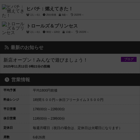
ヒバチ：燃えてきた！
2人～4人
25分前後
8歳～
2025年～
トロールズ＆プリンセス
2人～4人
90分～120分
12歳～
2023年～
最新のお知らせ
新店オープン！みんなで遊びましょう！
ブログ
2025年11月12日 0時22分の投稿
営業情報
平均予算
平均1800円前後
料金レンジ
1時間５００円～休日フリータイム３５００円
平日営業
17時00分～22時00分
休日営業
11時00分～23時00分
定休日
毎週月曜日（祝日の場合は、定休日は火曜日になります）
席数
6卓26席