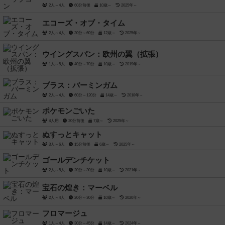
2人～4人
60分前後
10歳～
2025年～
エコーズ・オブ・タイム
2人～4人
30分～60分
12歳～
2025年～
ウイングスパン：欧州の翼（拡張）
1人～5人
40分～70分
10歳～
2019年～
ブラス：バーミンガム
2人～4人
60分～120分
14歳～
2018年～
ポケモンごいた
4人用
20分前後
7歳～
2025年～
ぬすっとキャット
3人～6人
15分前後
6歳～
2025年～
ゴールデンチケット
2人～5人
20分～30分
10歳～
2021年～
宝石の煌き：マーベル
2人～4人
20分～30分
10歳～
2020年～
フロマージュ
1人～4人
30分～45分
14歳～
2024年～