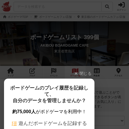
ログイン
ボドゲーマTOP
ボードゲームカフェ/店舗
東京都のボードゲームカフェ/店舗
ボードゲームリスト 399個
AKIBOU BOARDGAME CAFE
東京都豊島区
閉じる
トップ
ブログ
イベント
ゲーム
一覧
料金
表
アクセス
ボードゲームのプレイ履歴を記録し
AKIBOU BOARDGAME CAFEでは
399
個のボードゲームで遊ぶことがで
て、
きます。ログインすると自分のマイボードゲームに登録できるボタンが表
自分のデータを管理しませんか？
示されます。また、マイボードゲームの「興味あり」と「お気に入り」に
該当するボードゲームがピックアップされるようになります。
約75,000人
がボドゲーマを利用中！
遊んだボードゲームを記録する