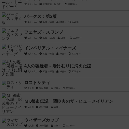
2人～5人
15分前後
8歳～
2008年～
パークス：第2版
1人～5人
30分～60分
10歳～
2025年～
フェヤズ・スワンプ
2人～4人
80分～100分
12歳～
2025年～
インペリアル・マイナーズ
1人～5人
20分～60分
10歳～
2023年～
4人の容疑者～湯けむりに消えた謎
2人～5人
30分～45分
10歳～
2016年～
ロストシティ
2人用
30分前後
10歳～
1999年～
Ｍr.都市伝説 関暁夫のザ・ヒューメイリアン
2人用
30分前後
15歳～
ウィザーズカップ
2人用
20分前後
10歳～
2023年～