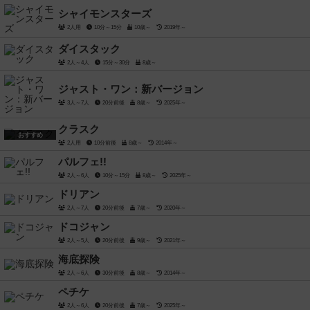
シャイモンスターズ
2人用
10分～15分
10歳～
2019年～
ダイスタック
2人～4人
15分～30分
8歳～
ジャスト・ワン：新バージョン
3人～7人
20分前後
8歳～
2025年～
クラスク
おすすめ
2人用
10分前後
8歳～
2014年～
パルフェ!!
2人～6人
10分～15分
8歳～
2025年～
ドリアン
2人～7人
20分前後
7歳～
2020年～
ドコジャン
2人～5人
20分前後
9歳～
2021年～
海底探険
2人～6人
30分前後
8歳～
2014年～
ペチケ
2人～6人
20分前後
7歳～
2025年～