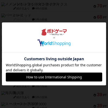
メメントオンラインタクティクス
70
PT
紹介文あり
4件の投稿
パーミッド
68
PT
紹介文なし
1件の投稿
クリーグ
57
PT
紹介文あり
1件の投稿
セミファイナル ～お前はまだ生きている～
53
PT
紹介文あり
1件の投稿
ふたつの街の物語
52
PT
紹介文あり
18件の投稿
クランク! ：冒険者たち（拡張）
50
PT
紹介文あり
4件の投稿
とうほうの！
42
PT
紹介文なし
1件の投稿
スターマイン・ラミー ポケット
42
PT
紹介文あり
2件の投稿
海兵隊
39
PT
紹介文あり
1件の投稿
スーパーストア3000
39
PT