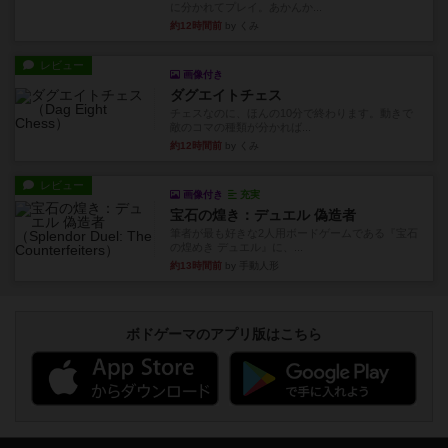
に分かれてプレイ。あかんか...
約12時間前
by くみ
レビュー
画像付き
ダグエイトチェス
チェスなのに、ほんの10分で終わります。動きで
敵のコマの種類が分かれば...
約12時間前
by くみ
レビュー
画像付き
充実
宝石の煌き：デュエル 偽造者
筆者が最も好きな2人用ボードゲームである『宝石
の煌めき デュエル』に、...
約13時間前
by 手動人形
ボドゲーマのアプリ版はこちら