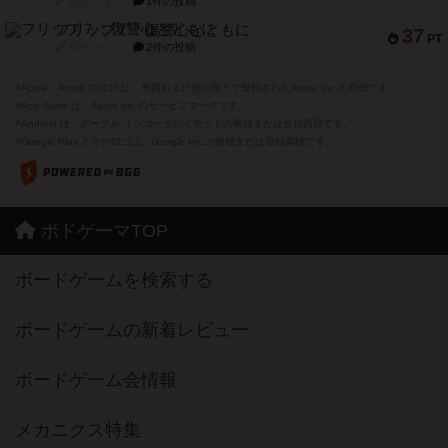
紹介文なし
1件の投稿
フリップ７：復讐心とともに
37
PT
紹介文なし
2件の投稿
※Apple、Apple のロゴ は、米国および他の国々で登録されたApple Inc.の商標です。
※App Store は、Apple Inc.のサービスマークです。
※Android は、グーグル インコーポレイテッドの商標または登録商標です。
※Google Play とそのロゴは、Google Inc.の商標または登録商標です。
ボドゲーマTOP
ボードゲームを検索する
ボードゲームの新着レビュー
ボードゲーム会情報
メカニクス特集