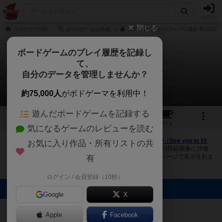
ログイン
閉じる
ボドゲーマTOP
ボードゲームの検索
10年後いつものカフェでの通販/商品詳細
ボードゲームのプレイ履歴を記録し
て、
10年後いつものカフェで
自分のデータを管理しませんか？
3件の画像
約75,000人
がボドゲーマを利用中！
遊んだボードゲームを記録する
3
2
9
トップ
画像
動画
レビュー
カフェ
気になるゲームのレビューを読む
ボドゲーマにログインすると、
「10年後いつものカフェで（See you in 10
お気に入り作品・所有リストの共
years）」
の画像をアップロード出来たり、他のユーザーの投稿画像に評価
を付けることができます。また、トップ6の画像は様々なページで表示されま
有
す。
ログイン / 会員登録（10秒）
トップに表示される画像
Google
X
オグランド
（Oguland）
秋山真琴
Apple
Facebook
鏡餅