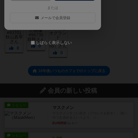
または
メールで会員登録
しばらく表示しない
0
0
0
10年後いつものカフェでのトップに戻る
会員の新しい投稿
レビュー
マスクメン
マスクメンすごい好き（プロレスも好き）。強い
やつを決めるというより、ジ...
約4時間前
by わー
レビュー