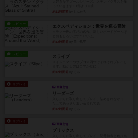
大好きなアズールシリーズ。ステンドグラスを作
っていきます✨1部より自由...
約11時間前
by しんたろ
レビュー
エクスペディション：世界を巡る冒険
クラマー氏の不朽の名作。新しいボードゲームほ
どおもしろいはず？いいえ。...
約12時間前
by 田中昌平
レビュー
スライプ
メインコマ一つサブコマ四つでそれぞれプレイし
ます。動かし方はコマか壁に...
約12時間前
by くみ
リプレイ
画像付き
リーダーズ
久しぶりに取り出してプレイ。詰めきれなかっ
た…であっさり追い込まれて負...
約12時間前
by くみ
リプレイ
画像付き
ブリックス
久しぶりに取り出してプレイ。記号担当と色担当