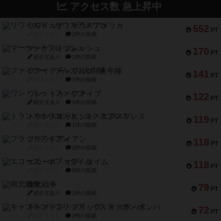
アクセス数 急上昇中
リワイルド：サウスアメリカ
552
PT
紹介文なし
2件の投稿
マーケットフレッシュ
170
PT
紹介文あり
1件の投稿
ファイアー・ブルズ / 火牛陣
141
PT
紹介文なし
1件の投稿
ワン・トゥ・ファイブ
122
PT
紹介文あり
1件の投稿
トランスオリエント・エクスプレス
119
PT
紹介文なし
1件の投稿
フラットアイアン
118
PT
紹介文なし
2件の投稿
エコーズ・オブ・タイム
118
PT
紹介文なし
8件の投稿
南北戦争
79
PT
紹介文あり
1件の投稿
キャプテン・フリップ：イスラ・ボンバ
72
PT
紹介文なし
2件の投稿