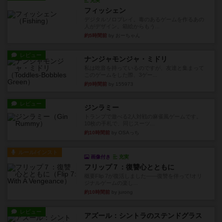
充実
フィッシェン
デジタルソロプレイ。毒のあるゲームを作るあの
人がデザイン。箱絵からもう...
約5時間前
by おーちゃん
レビュー
ナンジャモンジャ・ミドリ
私は吃音を持っているのですが、友達と集まって
このゲームをした際、3ゲー...
約9時間前
by 155973
レビュー
ジンラミー
トランプで遊べる2人対戦の麻雀風ゲームです。
10枚の手札で、同じスーツ...
約10時間前
by OSAっち
ルール/インスト
画像付き
充実
フリップ７：復讐心とともに
概要Flip 7が復活しました――復讐を伴って!オリ
ジナルゲームの楽し...
約10時間前
by jurong
レビュー
アズール：シントラのステンドグラス