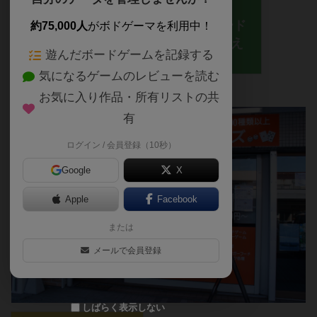
カフェです。
店内には約3500種類の新旧ボード
約75,000人
がボドゲーマを利用中！
ゲーム、ウォーゲームが取り揃え
遊んだボードゲームを記録する
てあります。
気になるゲームのレビューを読む
お気に入り作品・所有リストの共
有
ログイン / 会員登録（10秒）
Google
X
Apple
Facebook
または
メールで会員登録
しばらく表示しない