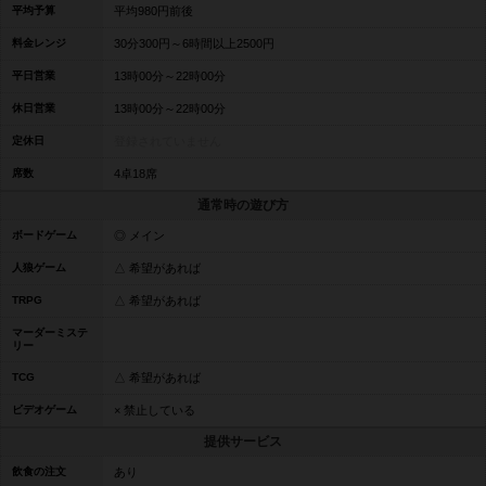
平均予算
平均980円前後
料金レンジ
30分300円～6時間以上2500円
平日営業
13時00分～22時00分
休日営業
13時00分～22時00分
定休日
登録されていません
席数
4卓18席
通常時の遊び方
ボードゲーム
◎ メイン
人狼ゲーム
△ 希望があれば
TRPG
△ 希望があれば
マーダーミステ
リー
TCG
△ 希望があれば
ビデオゲーム
× 禁止している
提供サービス
飲食の注文
あり