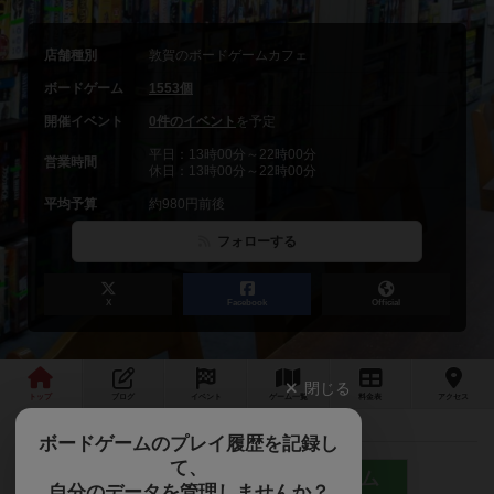
店舗種別
敦賀のボードゲームカフェ
ボードゲーム
1553個
開催イベント
0件のイベント
を予定
平日：13時00分～22時00分
営業時間
休日：13時00分～22時00分
平均予算
約980円前後
フォローする
X
Facebook
Official
閉じる
トップ
ブログ
イベント
ゲーム
一覧
料金
表
アクセス
ボードゲームのプレイ履歴を記録し
て、
福井県敦賀市にあるボードゲーム
自分のデータを管理しませんか？