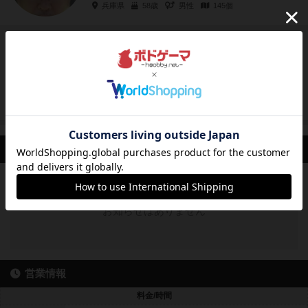
兵庫県
58歳
男性
145個
タマネコ
国王
フォローする
好きなゲームは戦う系です。 苦手なのは交渉系
です。 戦うこと好きだけど強くはないよ。 交
渉は苦手だけどゲーム...
東京都
未設定
未設定
26個
最新のお知らせ
お知らせはありません
営業情報
料金/時間