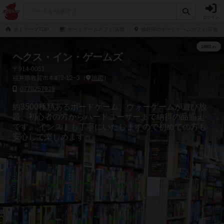
ログイン
ボドゲーマTOP
ボードゲームカフェ/店舗
福井県のボードゲームカフェ/店舗
ヘクス・イン・ゲームズ
〒914-0051
福井県敦賀市本町2-12−3（
地図
）
0770257929
約3500種類あるボードゲーム、ウォーゲームが遊び放
題。初心者の方からハードユーザーまで納得の品揃え
です。 インストも丁寧にいたしますので初めての方も
安心して楽しめます。