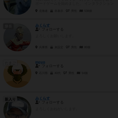
ボードゲームを始めました。 インタラクション
強め、多人数でバチバ...
北海道
非表示
男性
538個
みくらす
隊長
フォローする
よろしくお願いします。
兵庫県
未設定
男性
80個
moyo
たまご
フォローする
石川県
40代
男性
54個
みくらす
新入り
フォローする
よろしくおねがいします。