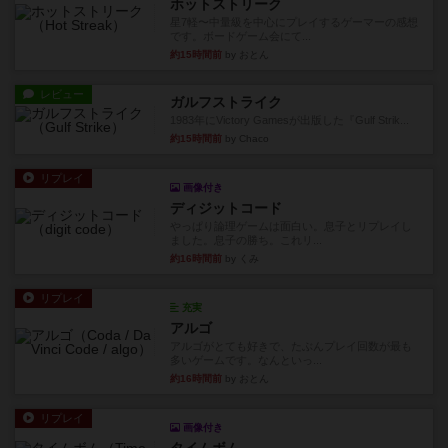
ホットストリーク
星7軽〜中量級を中心にプレイするゲーマーの感想
です。ボードゲーム会にて...
約15時間前
by おとん
レビュー
ガルフストライク
1983年にVictory Gamesが出版した『Gulf Strik...
約15時間前
by Chaco
リプレイ
画像付き
ディジットコード
やっぱり論理ゲームは面白い。息子とリプレイし
ました。息子の勝ち。これリ...
約16時間前
by くみ
リプレイ
充実
アルゴ
アルゴがとても好きで、たぶんプレイ回数が最も
多いゲームです。なんといっ...
約16時間前
by おとん
リプレイ
画像付き