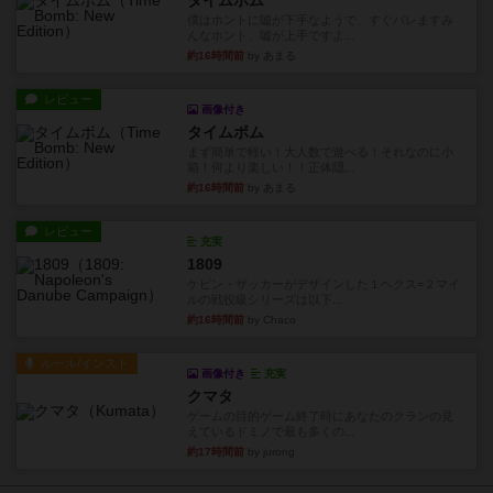
タイムボム
僕はホントに嘘が下手なようで、すぐバレますみ
んなホント、嘘が上手ですよ...
約16時間前
by あまる
レビュー
画像付き
タイムボム
まず簡単で軽い！大人数で遊べる！それなのに小
箱！何より楽しい！！正体隠...
約16時間前
by あまる
レビュー
充実
1809
ケビン・ザッカーがデザインした１ヘクス=２マイ
ルの戦役級シリーズは以下...
約16時間前
by Chaco
ルール/インスト
画像付き
充実
クマタ
ゲームの目的ゲーム終了時にあなたのクランの見
えているドミノで最も多くの...
約17時間前
by jurong