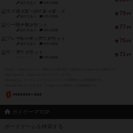
PT
紹介文あり
1件の投稿
モズビ－ズ・レイダ－ズ
79
PT
紹介文あり
1件の投稿
リー対グラント
77
PT
紹介文あり
1件の投稿
ブレーキング・アウェイ
75
PT
紹介文あり
4件の投稿
ザ・フラッド
71
PT
紹介文なし
1件の投稿
※Apple、Apple のロゴ は、米国および他の国々で登録されたApple Inc.の商標です。
※App Store は、Apple Inc.のサービスマークです。
※Android は、グーグル インコーポレイテッドの商標または登録商標です。
※Google Play とそのロゴは、Google Inc.の商標または登録商標です。
ボドゲーマTOP
ボードゲームを検索する