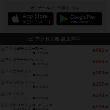
ボドゲーマのアプリ版はこちら
アクセス数 急上昇中
スチームローラーズ
686
PT
紹介文なし
2件の投稿
テンプテーション
326
PT
紹介文なし
2件の投稿
アマナイト
300
PT
紹介文なし
1件の投稿
ギャンブラー
257
PT
紹介文なし
2件の投稿
コレクト！
240
PT
紹介文なし
1件の投稿
トリオンフ ア マレンゴ
236
PT
紹介文あり
1件の投稿