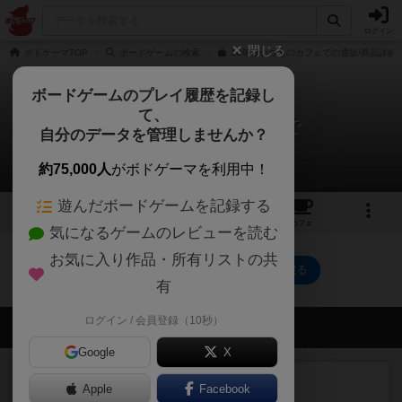
ログイン
閉じる
ボドゲーマTOP
ボードゲームの検索
10年後いつものカフェでの通販/商品詳細
ボードゲームのプレイ履歴を記録し
て、
10年後いつものカフェで
自分のデータを管理しませんか？
0件の動画
約75,000人
がボドゲーマを利用中！
遊んだボードゲームを記録する
3
2
9
トップ
画像
動画
レビュー
カフェ
気になるゲームのレビューを読む
お気に入り作品・所有リストの共
10年後いつものカフェでのトップに戻る
有
ログイン / 会員登録（10秒）
会員の新しい投稿
Google
X
レビュー
画像付き
充実
Apple
Facebook
ワンラウンド