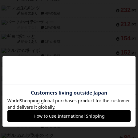
エレメンツ
232
PT
紹介文あり
4件の投稿
バー！パーティー
212
PT
紹介文なし
1件の投稿
ギョッと
154
PT
紹介文あり
1件の投稿
クルティボ
152
PT
紹介文なし
1件の投稿
ブラヴェスト
140
PT
紹介文なし
1件の投稿
ドブル：ポケットモンスター
122
PT
紹介文あり
4件の投稿
ジャンヌ・ダルク-オルレアン ドロー＆ライト
118
PT
紹介文なし
5件の投稿
ファースト・イン・フライト
94
PT
紹介文あり
3件の投稿
ダイススローン
88
PT
紹介文なし
1件の投稿
ガルフストライク
80