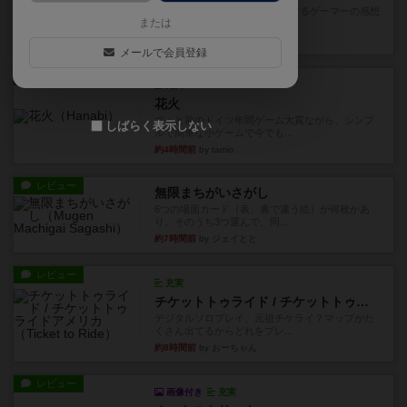
星5軽〜中量級を中心にプレイするゲーマーの感想
または
です。今回はボードゲーム...
約2時間前
by おとん
メールで会員登録
レビュー
充実
花火
ずっと前のドイツ年間ゲーム大賞ながら、シンプ
しばらく表示しない
ルで簡単な小ゲームで今でも...
約4時間前
by tamio
レビュー
無限まちがいさがし
6つの場面カード（表、裏で違う絵）が何枚かあ
り、そのうち3つ選んで、同...
約7時間前
by ジェイとと
レビュー
充実
チケットトゥライド / チケットトゥライドアメリカ
デジタルソロプレイ。元祖チケライ？マップがた
くさん出てるからどれをプレ...
約8時間前
by おーちゃん
レビュー
画像付き
充実