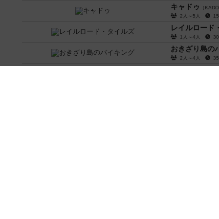
キャドゥ
（KAD
2人～5人
1
レイルロード
1人～4人
3
おきざり島の
2人～4人
3
ウイングスパ
1人～5人
7
脱出なんてし
2人～8人
5
コンパイル2
（C
2人用
20分
コンパイル：補
2人用
20分
指輪物語 旅の
Taking Game）
1人～4人
2