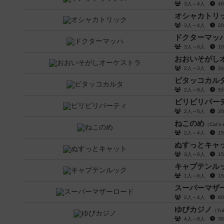
3人～4人
4
オシャカトリ
3人～4人
2
ドクターマッ
3人～6人
1
おおいそがし
2人～3人
3
ピタッコカル
2人～8人
5
ビリビリパー
2人～6人
2
ねこのめ
（Cat's
2人～4人
1
ぬすっとキャ
3人～6人
1
キャプテンル
1人～6人
1
スーパーマザ
2人～4人
6
ゆびカジノ
（Yub
4人～8人
3