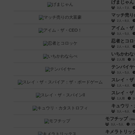
げまじゃん
3人～7人
マッチ売り
2人～8人
アイム・ザ
3人～5人
忍者とコロ
2人～4人
いちかわな
2人用
テンバイヤ
3人～5人
スレイ・ザ
1人～4人
スレイ・ザ
1人用
キュウリ・
3人～6人
モフチップ
（Mo
3人～5人
1
キメラトリッ