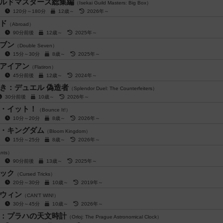
ルドマスターズ総集編
（Isekai Guild Masters: Big Box）
人
120分～180分
12歳～
2026年～
ド
（Abroad）
人
90分前後
12歳～
2025年～
ブン
（Double Seven）
人
15分～30分
8歳～
2025年～
アイアン
（Flatiron）
人
45分前後
12歳～
2024年～
き：デュエル 偽造者
（Splendor Duel: The Counterfeiters）
30分前後
10歳～
2026年～
・イット！
（Bounce It!）
人
10分～20分
8歳～
2026年～
・キングダム
（Bloom Kingdom）
人
15分～25分
8歳～
2026年～
nts）
人
90分前後
13歳～
2025年～
ック
（Cursed Tricks）
人
20分～30分
10歳～
2019年～
ウィン
（CAN'T WIN!）
人
30分～45分
10歳～
2026年～
：プラハの天文時計
（Orloj: The Prague Astronomical Clock）