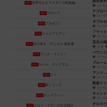
異世界ギ
NEW
1人～5
アブロー
NEW
1人～5
ダブルセ
NEW
2人～4
フラット
NEW
1人～2
宝石の煌
NEW
2人用
バウンス
NEW
2人～6
ブルーム
NEW
2人～5
アンツ
（A
NEW
2人～4
呪術トリ
NEW
3人～4
キャント
NEW
3人～4
オルロイ
NEW