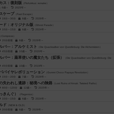
カス：復刻版
（Flohzirkus: remake）
6歳～
2025年～
スケープ
（Fast Escape）
19分～30分
8歳～
2026年～
ード：オリジナル版
（Ghost Parade）
10分～15分
6歳～
2024年～
（Compress）
20分前後
8歳～
2026年～
ルバ―：アルケミスト
（Die Quacksalber von Quedlinburg: Die Alchemisten）
45分前後
10歳～
2020年～
ルバー：薬草使いの魔女たち（拡張）
（Die Quacksalber von Quedlinburg: Die
45分前後
10歳～
2019年～
パパイヤレボリューション
（Gummi Choco Papaya Revolution）
15分～20分
7歳～
2026年～
の失われし遺跡：秘境への険路
（Lost Ruins of Arnak: Twisted Paths）
60分～120分
12歳～
2025年～
っきんぐ）
（Flagenius）
10分～15分
6歳～
2024年～
ルド
（NEW & OLD）
20分前後
8歳～
2026年～