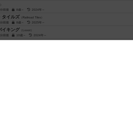
O）
5分前後
8歳～
2024年～
・タイルズ
（Railroad Tiles）
0分前後
8歳～
2025年～
バイキング
（Looot）
5分前後
10歳～
2024年～
ン：中南米の翼（拡張）
（Wingspan: Americas Expansion）
5分～90分
14歳～
2026年～
てないよ
（We Didn't Escape at All）
分～15分
13歳～
2026年～
ompile: Main 2）
～30分
14歳～
2025年～
助ユニット02
（Compile: Aux 2）
～30分
14歳～
2026年～
仲間 トリックテイキングゲーム
（The Lord of The Rings The Fellowship of the Ring:
0分前後
10歳～
2024年～
閉じる