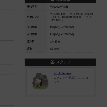
平均予算
平均2000円前後
平日30分450円・土日祝日30分500円
料金レンジ
～平日3～10時間利用2000円・土日1
DAY3000円
平日営業
13時00分～23時00分
休日営業
11時00分～23時00分
定休日
定休日無し
席数
8卓40席
スタッフ
sc_littlecave
コメントが登録されていま
せん。