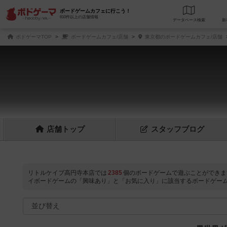
ボードゲームカフェに行こう！
610件以上の店舗情報
データベース
検
ボドゲーマTOP
ボードゲームカフェ/店舗
東京都のボードゲームカフェ/店舗
店舗
トップ
スタッフ
ブログ
リトルケイブ高円寺本店では
2385
個のボードゲームで遊ぶことができま
イボードゲームの「興味あり」と「お気に入り」に該当するボードゲー