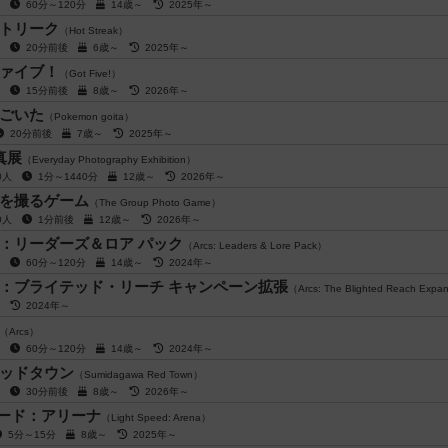
人
60分～120分
14歳～
2025年～
トリーク
（Hot Streak）
人
20分前後
6歳～
2025年～
ァイブ！
（Got Five!）
人
15分前後
8歳～
2026年～
ごいた
（Pokemon goita）
20分前後
7歳～
2025年～
真展
（Everyday Photography Exhibition）
00人
1分～1440分
12歳～
2026年～
を撮るゲーム
（The Group Photo Game）
00人
1分前後
12歳～
2026年～
：リーダーズ＆ロア パック
（Arcs: Leaders & Lore Pack）
人
60分～120分
14歳～
2024年～
：ブライテッド・リーチ キャンペーン拡張
（Arcs: The Blighted Reach Expa
人
2024年～
（Arcs）
人
60分～120分
14歳～
2024年～
ッドタウン
（Sumidagawa Red Town）
人
30分前後
8歳～
2026年～
ード：アリーナ
（Light Speed: Arena）
5分～15分
8歳～
2025年～