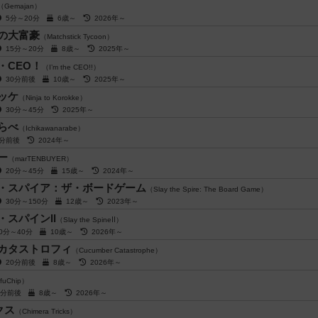
（Gemajan）
5分～20分
6歳～
2026年～
の大富豪
（Matchstick Tycoon）
15分～20分
8歳～
2025年～
・CEO！
（I’m the CEO!!）
30分前後
10歳～
2025年～
ッケ
（Ninja to Korokke）
30分～45分
2025年～
らべ
（Ichikawanarabe）
3分前後
2024年～
ー
（marTENBUYER）
20分～45分
15歳～
2024年～
・スパイア：ザ・ボードゲーム
（Slay the Spire: The Board Game）
30分～150分
12歳～
2023年～
・スパインⅡ
（Slay the SpineⅡ）
20分～40分
10歳～
2026年～
カタストロフィ
（Cucumber Catastrophe）
20分前後
8歳～
2026年～
fuChip）
5分前後
8歳～
2026年～
クス
（Chimera Tricks）