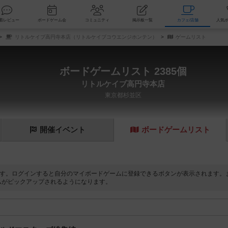
索
新着レビュー
ボードゲーム会
コミュニティ
掲示板一覧
カ
リトルケイブ高円寺本店（リトルケイブコウエンジホンテン）
ゲームリスト
ボードゲームリスト 2385個
リトルケイブ高円寺本店
東京都杉並区
開催
イベント
ボード
ゲーム
リスト
す。ログインすると自分のマイボードゲームに登録できるボタンが表示されます。
ムがピックアップされるようになります。