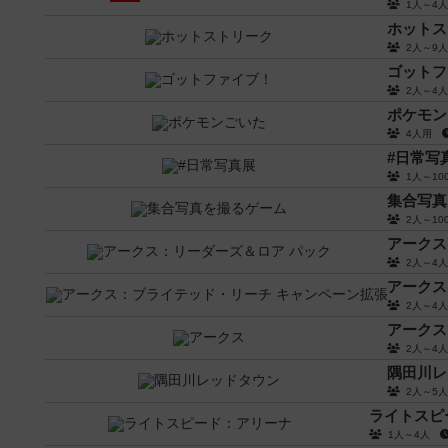
1人～4
ホットス
2人～9
ゴットフ
2人～4
ポケモン
4人用
#日常写
1人～1
集合写真
2人～1
アークス
2人～4
アークス
2人～4
アークス
2人～4
隅田川レ
2人～5
ライトスピ
1人～4人