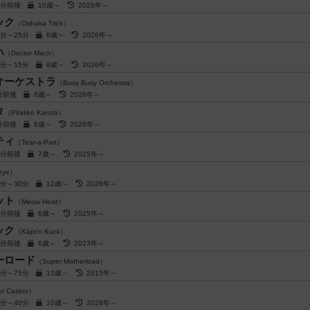
0分前後
10歳～
2026年～
ック
（Oshaka Trick）
0分～25分
8歳～
2026年～
ハ
（Doctor Mach）
0分～15分
8歳～
2026年～
オーケストラ
（Busy Busy Orchestra）
分前後
8歳～
2026年～
タ
（Pitakko Karuta）
分前後
8歳～
2026年～
ティ
（Tear-a-Part）
0分前後
7歳～
2025年～
 eye）
5分～30分
12歳～
2026年～
ット
（Meow Heist）
5分前後
6歳～
2025年～
ック
（Käpt'n Kuck）
5分前後
6歳～
2023年～
ーロード
（Super Motherload）
0分～75分
13歳～
2015年～
i Casino）
0分～40分
10歳～
2026年～