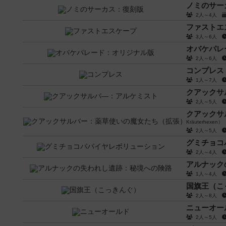
ノミのサー
2人～4人
ファストエ
3人～6人
オバケパレ
2人～6人
コンプレス
1人～7人
クアックサ
2人～5人
クアックサ
Kräuterhexen）
2人～5人
グミチョコ
2人～4人
アルナック
1人～4人
国旗王（こ
2人～8人
ニューオー
2人～5人