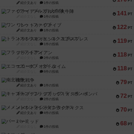
PT
紹介文あり
1件の投稿
ファイアー・ブルズ / 火牛陣
141
PT
紹介文なし
1件の投稿
ワン・トゥ・ファイブ
122
PT
紹介文あり
1件の投稿
トランスオリエント・エクスプレス
119
PT
紹介文なし
1件の投稿
フラットアイアン
118
PT
紹介文なし
2件の投稿
エコーズ・オブ・タイム
118
PT
紹介文なし
8件の投稿
南北戦争
79
PT
紹介文あり
1件の投稿
キャプテン・フリップ：イスラ・ボンバ
72
PT
紹介文なし
2件の投稿
メメントオンラインタクティクス
70
PT
紹介文あり
4件の投稿
パーミッド
68
PT
紹介文なし
1件の投稿