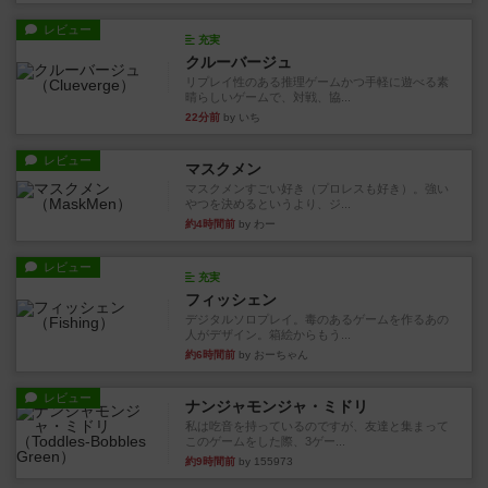
レビュー
充実
クルーバージュ
リプレイ性のある推理ゲームかつ手軽に遊べる素
晴らしいゲームで、対戦、協...
22分前
by いち
レビュー
マスクメン
マスクメンすごい好き（プロレスも好き）。強い
やつを決めるというより、ジ...
約4時間前
by わー
レビュー
充実
フィッシェン
デジタルソロプレイ。毒のあるゲームを作るあの
人がデザイン。箱絵からもう...
約6時間前
by おーちゃん
レビュー
ナンジャモンジャ・ミドリ
私は吃音を持っているのですが、友達と集まって
このゲームをした際、3ゲー...
約9時間前
by 155973