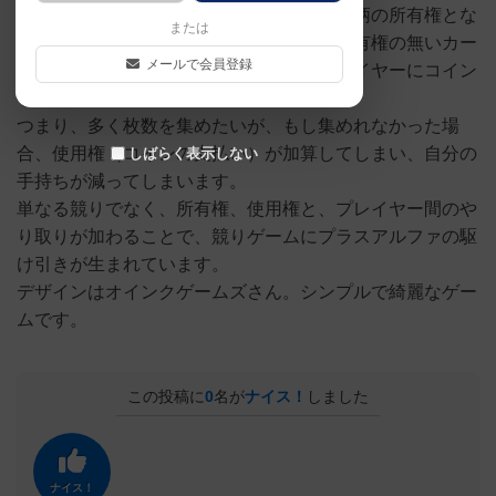
そのカードをより多く集めた人が、その絵柄の所有権とな
または
り、ゲーム終了時に、他のプレイヤーが所有権の無いカー
メールで会員登録
ドを持っている場合、所有権を持ったプレイヤーにコイン
を支払わないといけません。
つまり、多く枚数を集めたいが、もし集めれなかった場
合、使用権（コインの支払い）が加算してしまい、自分の
しばらく表示しない
手持ちが減ってしまいます。
単なる競りでなく、所有権、使用権と、プレイヤー間のや
り取りが加わることで、競りゲームにプラスアルファの駆
け引きが生まれています。
デザインはオインクゲームズさん。シンプルで綺麗なゲー
ムです。
この投稿に
0
名が
ナイス！
しました
ナイス！