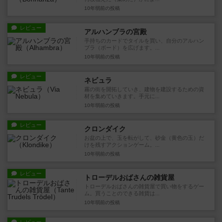
10年弱前
の投稿
レビュー
アルハンブラの宮殿
手持ちのカードでタイルを買い、自分のアルハン
ブラ（ボード）を広げます。...
10年弱前
の投稿
レビュー
ネビュラ
霧の街を開拓していき、建物を建設するための資
材を集めていきます。手元に...
10年弱前
の投稿
レビュー
クロンダイク
お盆の上で、玉を転がして、砂金（黄色の玉）だ
けを残すアクションゲーム。...
10年弱前
の投稿
レビュー
トローデルおばさんの雑貨屋
トローデルおばさんの雑貨屋で買い物をするゲー
ム。買うことのできる雑貨は...
10年弱前
の投稿