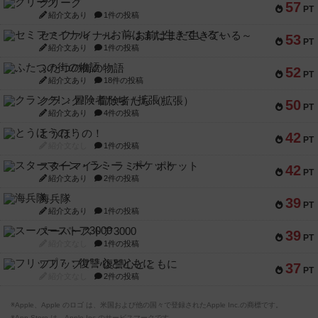
クリーグ
57
PT
紹介文あり
1件の投稿
セミファイナル ～お前はまだ生きている～
53
PT
紹介文あり
1件の投稿
ふたつの街の物語
52
PT
紹介文あり
18件の投稿
クランク! ：冒険者たち（拡張）
50
PT
紹介文あり
4件の投稿
とうほうの！
42
PT
紹介文なし
1件の投稿
スターマイン・ラミー ポケット
42
PT
紹介文あり
2件の投稿
海兵隊
39
PT
紹介文あり
1件の投稿
スーパーストア3000
39
PT
紹介文なし
1件の投稿
フリップ７：復讐心とともに
37
PT
紹介文なし
2件の投稿
※Apple、Apple のロゴ は、米国および他の国々で登録されたApple Inc.の商標です。
※App Store は、Apple Inc.のサービスマークです。