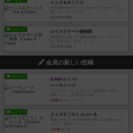
レビュー
イシス＆オシリス
得点の書かれたタイルと自分のコマをボード上に
置いていくゲームです。 ...
約10年前
の投稿
レビュー
ルイスクラーク探検隊
探検隊の一員として目的を目指していくゲームで
す。手番では、所持している...
約10年前
の投稿
会員の新しい投稿
レビュー
画像付き
充実
ハーモニーズ
『ハーモニーズ』レビュー：立体感溢れる美しい
箱庭づくり。万人受けする良...
5分前
by ギャングスター
レビュー
クイズすごろく かぶーる
箱絵のデザインは小学校低学年向きの風情があり
ますが、問題のレベルによっ...
13分前
by いち