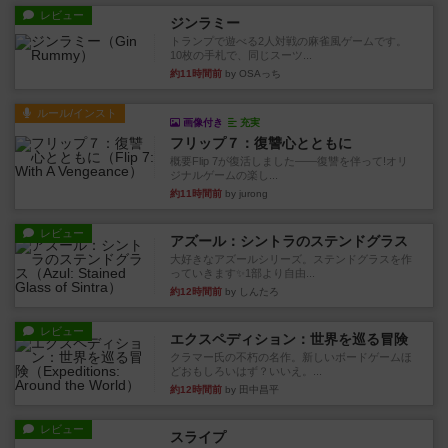
レビュー
ジンラミー
トランプで遊べる2人対戦の麻雀風ゲームです。
10枚の手札で、同じスーツ...
約11時間前
by OSAっち
ルール/インスト
画像付き
充実
フリップ７：復讐心とともに
概要Flip 7が復活しました――復讐を伴って!オリ
ジナルゲームの楽し...
約11時間前
by jurong
レビュー
アズール：シントラのステンドグラス
大好きなアズールシリーズ。ステンドグラスを作
っていきます✨1部より自由...
約12時間前
by しんたろ
レビュー
エクスペディション：世界を巡る冒険
クラマー氏の不朽の名作。新しいボードゲームほ
どおもしろいはず？いいえ。...
約12時間前
by 田中昌平
レビュー
スライプ