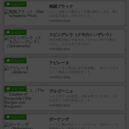
レビュー
海賊ブラック
ふいごを使って船のコマを風で動かします。島に
はお宝があり、それをたくさ...
10年弱前
の投稿
レビュー
スピンデレラ（クモのシンデレラ）
自分の色の蟻コマを３つ、ゴールに行けば勝利。
ただし、上から糸で吊られた...
10年弱前
の投稿
レビュー
アビレーヌ
アビレーヌと呼ばれる中央市場に、牛のコマを売
り、一番多くのお金を持って...
10年弱前
の投稿
レビュー
ブルゴーニュ
ヘクスタイルを配置し点数を得ていきます。タイ
ルはサイコロの出目によって...
10年弱前
の投稿
レビュー
ボーナンザ
カードに書かれたコインマークは、そのカードを
何枚植えた（集めた）かによ...