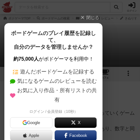
ログイン
閉じる
ボドゲーマTOP
ボードゲームの検索
ライツ
レビュー
きぬりすさ
ボードゲームのプレイ履歴を記録し
て、
ライツ
自分のデータを管理しませんか？
きぬりすさんのレビュー
約75,000人
がボドゲーマを利用中！
遊んだボードゲームを記録する
4
3
20
トップ
画像
動画
レビュー
カフェ
気になるゲームのレビューを読む
お気に入り作品・所有リストの共
208名
0名
0
約10年前
有
ログイン / 会員登録（10秒）
数字と絵柄の描かれたカードをコインで競っていくゲーム
です。
Google
X
５〜１０の数字と模様が書かれたカードがあり、数字と同
Apple
Facebook
じ枚数があります。