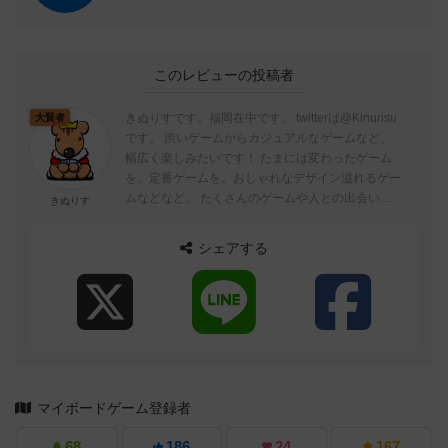
このレビューの投稿者
きぬりすです。福岡在中です。 twitterは@Kinurisu
大賢者
です。 渋いゲームからカジュアルなゲームなど、
幅広く楽しみたいです！ たまには変わったゲーム
を。定番ゲームを。おしゃれなデザイン溢れるゲー
ムなどなど。 たくさんのゲームや人との出会いが
きぬりす
ありますように＾＾...
シェアする
マイボードゲーム登録者
68
186
24
167