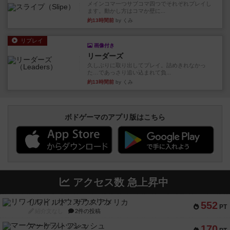
メインコマ一つサブコマ四つでそれぞれプレイし
ます。動かし方はコマか壁に...
約13時間前
by くみ
リプレイ
画像付き
リーダーズ
久しぶりに取り出してプレイ。詰めきれなかっ
た…であっさり追い込まれて負...
約13時間前
by くみ
ボドゲーマのアプリ版はこちら
アクセス数 急上昇中
リワイルド：サウスアメリカ
552
PT
紹介文なし
2件の投稿
マーケットフレッシュ
170