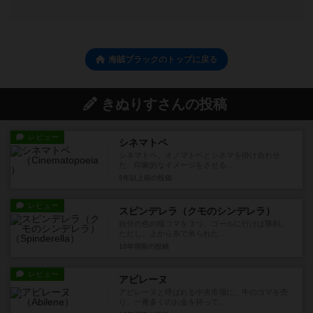
海賊ブラックのトップに戻る
きぬりすさんの投稿
レビュー
シネマトペ
シネマトペ。オノマトペとシネマを掛け合わせ
た、印象的なイメージをさせる...
5年以上前
の投稿
レビュー
スピンデレラ（クモのシンデレラ）
自分の色の蟻コマを３つ、ゴールに行けば勝利。
ただし、上から糸で吊られた...
10年弱前
の投稿
レビュー
アビレーヌ
アビレーヌと呼ばれる中央市場に、牛のコマを売
り、一番多くのお金を持って...