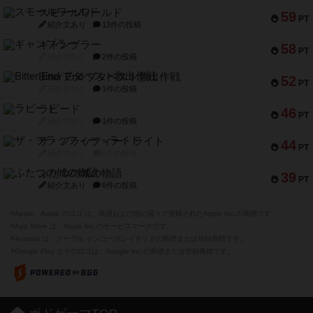
スモールワールド
59
PT
紹介文あり
13件の投稿
ギャンブラー
58
PT
紹介文なし
2件の投稿
Bitter End ブタペスト救出作戦
52
PT
紹介文なし
1件の投稿
ラピード
46
PT
紹介文なし
1件の投稿
ザ・フラッフィー・ライト
44
PT
紹介文なし
0件の投稿
ふたつの城の物語
39
PT
紹介文あり
6件の投稿
※Apple、Apple のロゴ は、米国および他の国々で登録されたApple Inc.の商標です。
※App Store は、Apple Inc.のサービスマークです。
※Android は、グーグル インコーポレイテッドの商標または登録商標です。
※Google Play とそのロゴは、Google Inc.の商標または登録商標です。