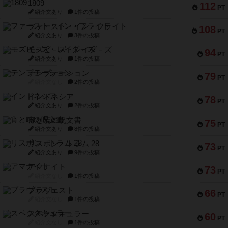
1809
112
PT
紹介文あり
1件の投稿
ファースト・イン・フライト
108
PT
紹介文あり
3件の投稿
モズビ－ズ・レイダ－ズ
94
PT
紹介文あり
1件の投稿
テンプテーション
79
PT
紹介文なし
2件の投稿
インドネシア
78
PT
紹介文あり
2件の投稿
宵と暁の呪文書
75
PT
紹介文あり
8件の投稿
リスボン・トラム 28
73
PT
紹介文あり
9件の投稿
アマナイト
73
PT
紹介文なし
1件の投稿
ブラヴェスト
66
PT
紹介文なし
1件の投稿
スペクタキュラー
60
PT
紹介文なし
1件の投稿