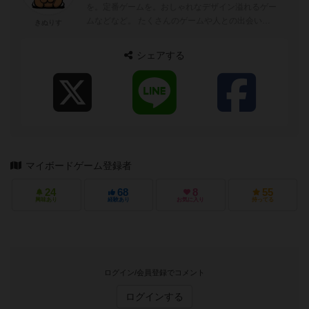
を。定番ゲームを。おしゃれなデザイン溢れるゲー
ムなどなど。 たくさんのゲームや人との出会いが
きぬりす
ありますように＾＾...
シェアする
マイボードゲーム登録者
24
68
8
55
興味あり
経験あり
お気に入り
持ってる
ログイン/会員登録でコメント
ログインする