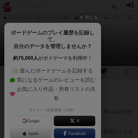
ログイン
閉じる
ボドゲーマTOP
ボードゲームの検索
海賊ブラック
レビュー
きぬ
ボードゲームのプレイ履歴を記録し
て、
海賊ブラック
自分のデータを管理しませんか？
きぬりすさんのレビュー
約75,000人
がボドゲーマを利用中！
遊んだボードゲームを記録する
3
3
8
トップ
画像
動画
レビュー
カフェ
気になるゲームのレビューを読む
お気に入り作品・所有リストの共
136名
0名
0
10年弱前
有
ログイン / 会員登録（10秒）
ふいごを使って船のコマを風で動かします。島にはお宝が
あり、それをたくさん集めた人が勝利です。
Google
X
黒い船は全員が動かすことができ、他の色に体当たりもで
Apple
Facebook