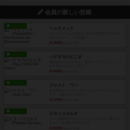
会員の新しい投稿
レビュー
ヘックメック
サイコロゲームです1から5までの数字と芋虫がか
かれたダイス。これを振っ...
約1時間前
by みいやん
レビュー
ハゲタカのえじき
超有名なゲームですが、初めてプレイしました。1
から15までのカードがプ...
約2時間前
by みいやん
レビュー
ジャスト・ワン
まぁ面白かった‼️よくテレビとかのバラエティなん
かで、お題がわからずに...
約2時間前
by みいやん
レビュー
ピタッコカルタ
ボドゲ相席会でプレイしましたひらがなが書かれ
たカードを2枚まで手をつけ...
約2時間前
by みいやん