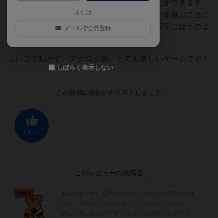
きます。すると、持っているお宝を奪うことができます
または
が、相手は、両手にそれぞれ握り、どちらかを選ぶことに
なります。３ ： ０ や ２ ：１など両手にはどのよ
メールで会員登録
うにでもOKです。
ふいごで動かす、アナログ感。とても楽しいゲームです！
しばらく表示しない
この投稿に
0
名が
ナイス！
しました
ナイス！
このレビューの投稿者
きぬりすです。福岡在中です。 twitterは@Kinurisu
大賢者
です。 渋いゲームからカジュアルなゲームなど、
幅広く楽しみたいです！ たまには変わったゲーム