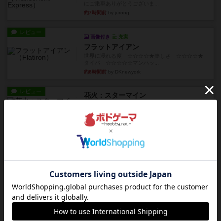
にご乗車ありがとうございま...
約7時間前
by jurong
レビュー
画像付き
充実
フラットアイアン
世界に浸れる度 ☆☆☆☆★楽しさ ☆☆☆☆★
タイパ ☆☆☆☆☆マンハッ...
約8時間前
by DKnewyork
レビュー
花火：スターマイン
自分のカードは見えず他のプレイヤーのカードが
見える状態でカードを教えた...
約10時間前
by mob567
レビュー
充実
アンダー・ザ・テーブラー
笑えるバカゲームを集めているライトゲーマーと
してのレビューです。正体隠...
約12時間前
by toyota
レビュー
充実
ワン・トゥ・ファイブ