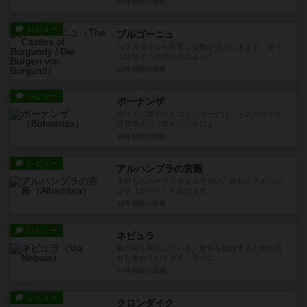
10年弱前
の投稿
レビュー
ブルゴーニュ
ヘクスタイルを配置し点数を得ていきます。タイ
ルはサイコロの出目によって...
10年弱前
の投稿
レビュー
ボーナンザ
カードに書かれたコインマークは、そのカードを
何枚植えた（集めた）かによ...
10年弱前
の投稿
レビュー
アルハンブラの宮殿
手持ちのカードでタイルを買い、自分のアルハン
ブラ（ボード）を広げます。...
10年弱前
の投稿
レビュー
ネビュラ
霧の街を開拓していき、建物を建設するための資
材を集めていきます。手元に...
10年弱前
の投稿
レビュー
クロンダイク