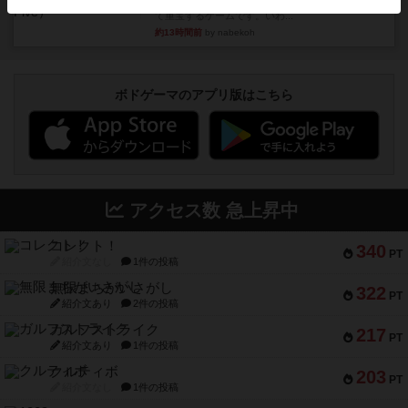
とにかくお手軽にすき間時間をうめるゲームとし
て重宝するゲームです。いわ...
約13時間前
by nabekoh
ボドゲーマのアプリ版はこちら
アクセス数 急上昇中
コレクト！
340
PT
紹介文なし
1件の投稿
無限まちがいさがし
322
PT
紹介文あり
2件の投稿
ガルフストライク
217
PT
紹介文あり
1件の投稿
クルティボ
203
PT
紹介文なし
1件の投稿