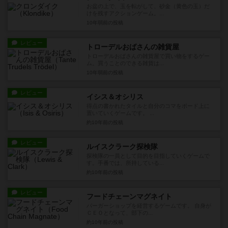
お盆の上で、玉を転がして、砂金（黄色の玉）だ
けを残すアクションゲーム。...
10年弱前
の投稿
レビュー
トローデルおばさんの雑貨屋
トローデルおばさんの雑貨屋で買い物をするゲー
ム。買うことのできる雑貨は...
10年弱前
の投稿
レビュー
イシス＆オシリス
得点の書かれたタイルと自分のコマをボード上に
置いていくゲームです。 ...
約10年前
の投稿
レビュー
ルイスクラーク探検隊
探検隊の一員として目的を目指していくゲームで
す。手番では、所持している...
約10年前
の投稿
レビュー
フードチェーンマグネイト
バーガーショップを経営するゲームです。 自身が
ＣＥＯとなって、部下の...
約10年前
の投稿