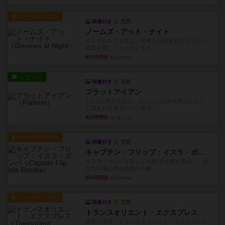
ルール/インスト
画像付き
充実
ノームズ・アット・ナイト
ベネボレンス女王は、忠実な臣民を称えるための
祝宴を開こうとしています。...
約3時間前
by jurong
レビュー
画像付き
充実
フラットアイアン
1~2人に限定された、エンジンビルド系のシステ
ム選んだ企業ボードに街で...
約3時間前
by あくり
ルール/インスト
画像付き
充実
キャプテン・フリップ：イスラ・ボンバ
イスラ・ボンバを探しに出航!潜水艦を装備し、あ
なたの乗組員を監獄から解...
約6時間前
by jurong
ルール/インスト
画像付き
充実
トランスオリエント・エクスプレス
乗客の皆様、トランスオリエント・エクスプレス