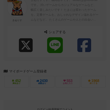
きぬりすです。福岡在中です。 twitterは@Kinurisu
です。 渋いゲームからカジュアルなゲームなど、
幅広く楽しみたいです！ たまには変わったゲーム
を。定番ゲームを。おしゃれなデザイン溢れるゲー
ムなどなど。 たくさんのゲームや人との出会いが
きぬりす
ありますように＾＾...
シェアする
マイボードゲーム登録者
452
2430
553
1968
興味あり
経験あり
お気に入り
持ってる
ログイン/会員登録でコメント