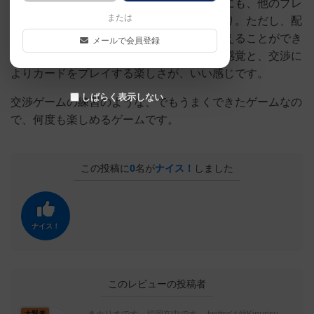
カードは自分で引いて配置（植える）以外にも、他のプレ
または
イヤーとの交渉により、カードをもらえたり。ただし、配
置には手札の右側から出す必要があり、植えることができ
メールで会員登録
ない場合、破棄することに。植えるという感覚と、交渉に
よりカードをプレイする楽しさが、いい感じです。
しばらく表示しない
交渉ゲームの練習のような、でもうまくできたゲームなの
で、何度も楽しめるゲームです。
この投稿に
0
名が
ナイス！
しました
ナイス！
このレビューの投稿者
大賢者