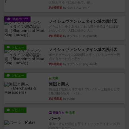
と犯人サイドに分かれて、探...
約5時間前
by タカミネコウヘイ
戦略やコツ
ノイシュヴァンシュタイン城の設計図
どうにも上手くあれもこれも満たせるようには置
けないので、入口の除去と入...
約6時間前
by オグランド（Oguland）
レビュー
ノイシュヴァンシュタイン城の設計図
ボードゲームを1,000個以上持っているユーザー視
点で良かった点と悪か...
約6時間前
by オグランド（Oguland）
レビュー
充実
海賊と商人
舞台は17世紀カリブ海！ プレイヤーは船長として
1隻の船を駆り・・17...
約7時間前
by yuishi
レビュー
画像付き
充実
パーラ
率直に遊んだ感想を言う！トリックテイキング(ﾄﾘ
ﾃ)のカードゲーム。 ...