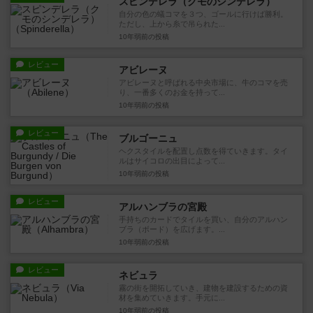
スピンデレラ（クモのシンデレラ）
自分の色の蟻コマを３つ、ゴールに行けば勝利。
ただし、上から糸で吊られた...
10年弱前
の投稿
レビュー
アビレーヌ
アビレーヌと呼ばれる中央市場に、牛のコマを売
り、一番多くのお金を持って...
10年弱前
の投稿
レビュー
ブルゴーニュ
ヘクスタイルを配置し点数を得ていきます。タイ
ルはサイコロの出目によって...
10年弱前
の投稿
レビュー
アルハンブラの宮殿
手持ちのカードでタイルを買い、自分のアルハン
ブラ（ボード）を広げます。...
10年弱前
の投稿
レビュー
ネビュラ
霧の街を開拓していき、建物を建設するための資
材を集めていきます。手元に...
10年弱前
の投稿