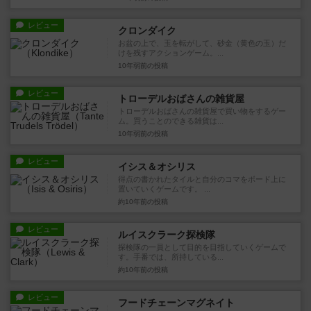
レビュー
クロンダイク
お盆の上で、玉を転がして、砂金（黄色の玉）だ
けを残すアクションゲーム。...
10年弱前
の投稿
レビュー
トローデルおばさんの雑貨屋
トローデルおばさんの雑貨屋で買い物をするゲー
ム。買うことのできる雑貨は...
10年弱前
の投稿
レビュー
イシス＆オシリス
得点の書かれたタイルと自分のコマをボード上に
置いていくゲームです。 ...
約10年前
の投稿
レビュー
ルイスクラーク探検隊
探検隊の一員として目的を目指していくゲームで
す。手番では、所持している...
約10年前
の投稿
レビュー
フードチェーンマグネイト