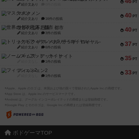
46
PT
紹介文あり
0件の投稿
マスクメン
40
PT
紹介文あり
16件の投稿
世界の七不思議：都市
40
PT
紹介文あり
3件の投稿
トリックギア - ペルソナ5 ザ・ロイヤル-
37
PT
紹介文あり
6件の投稿
ノームズ・アット・ナイト
35
PT
紹介文なし
1件の投稿
フィッシェン2
33
PT
紹介文なし
1件の投稿
※Apple、Apple のロゴ は、米国および他の国々で登録されたApple Inc.の商標です。
※App Store は、Apple Inc.のサービスマークです。
※Android は、グーグル インコーポレイテッドの商標または登録商標です。
※Google Play とそのロゴは、Google Inc.の商標または登録商標です。
ボドゲーマTOP