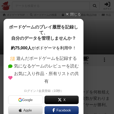
ログイン
閉じる
ボドゲーマTOP
ボードゲームの検索
ボーナンザの通販/商品詳細
作品デ
ボードゲームのプレイ履歴を記録し
て、
ボーナンザ
自分のデータを管理しませんか？
きぬりすさんのレビュー
約75,000人
がボドゲーマを利用中！
遊んだボードゲームを記録する
7
3
28
227
トップ
画像
動画
レビュー
カフェ
気になるゲームのレビューを読む
お気に入り作品・所有リストの共
192名
0名
0
10年弱前
有
ログイン / 会員登録（10秒）
カードに書かれたコインマークは、そのカードを何枚植え
た（集めた）かによって、貰えるコインの枚数が変わりま
Google
X
す。勝利条件は、一番コインを集めたプレイヤーが勝利。
Apple
Facebook