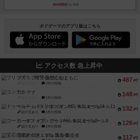
約9時間前
by 鳴屋
ボドゲーマのアプリ版はこちら
アクセス数 急上昇中
フリップ７：復讐心とともに
487
PT
紹介文なし
2件の投稿
コンテナ
148
PT
紹介文なし
1件の投稿
ドゥームド・バタリオンズ：ASLモジュール11
132
PT
紹介文あり
1件の投稿
コード・オブ・ブシドー：ASLモジュール8
126
PT
紹介文あり
1件の投稿
宝石の煌き：デュエル 偽造者
117
PT