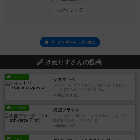
ログインする
ボーナンザのトップに戻る
きぬりすさんの投稿
レビュー
シネマトペ
シネマトペ。オノマトペとシネマを掛け合わせ
た、印象的なイメージをさせる...
5年以上前
の投稿
レビュー
海賊ブラック
ふいごを使って船のコマを風で動かします。島に
はお宝があり、それをたくさ...
10年弱前
の投稿
レビュー