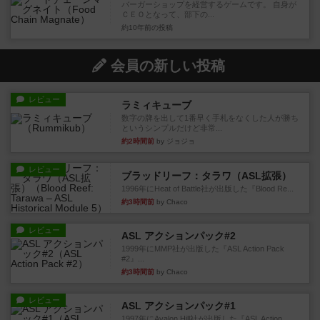
バーガーショップを経営するゲームです。 自身が
ＣＥＯとなって、部下の...
約10年前
の投稿
会員の新しい投稿
レビュー
ラミィキューブ
数字の牌を出して1番早く手札をなくした人が勝ち
というシンプルだけど非常...
約2時間前
by ジョジョ
レビュー
ブラッドリーフ：タラワ（ASL拡張）
1996年にHeat of Battle社が出版した『Blood Re...
約3時間前
by Chaco
レビュー
ASL アクションパック#2
1999年にMMP社が出版した『ASL Action Pack
#2』...
約3時間前
by Chaco
レビュー
ASL アクションパック#1
1997年にAvalon Hill社が出版した『ASL Action ...