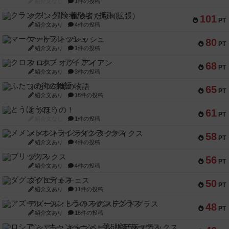
紹介文なし
1件の投稿
クランク! ：冒険者たち（拡張）
101
PT
紹介文あり
4件の投稿
マーケットフレッシュ
80
PT
紹介文あり
1件の投稿
クロス・オブ・アイアン
68
PT
紹介文あり
3件の投稿
ふたつの街の物語
65
PT
紹介文あり
18件の投稿
とうほうの！
61
PT
紹介文なし
1件の投稿
メメントオンラインタクティクス
58
PT
紹介文あり
4件の投稿
ブリックス
56
PT
紹介文あり
4件の投稿
ダグエイトチェス
50
PT
紹介文あり
11件の投稿
アズール：シントラのステンドグラス
48
PT
紹介文あり
18件の投稿
ロシアン・キャンペーン：第5版デラックス