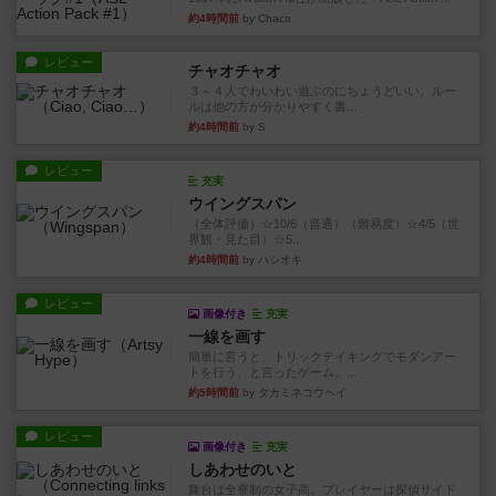
約4時間前
by Chaco
レビュー
チャオチャオ
３～４人でわいわい遊ぶのにちょうどいい。ルー
ルは他の方が分かりやすく書...
約4時間前
by S
レビュー
充実
ウイングスパン
（全体評価）☆10/6（普通）（難易度）☆4/5（世
界観・見た目）☆5...
約4時間前
by ハシオキ
レビュー
画像付き
充実
一線を画す
簡単に言うと、トリックテイキングでモダンアー
トを行う、と言ったゲーム。...
約5時間前
by タカミネコウヘイ
レビュー
画像付き
充実
しあわせのいと
舞台は全寮制の女子高。プレイヤーは探偵サイド