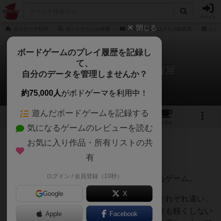
ログイン
閉じる
ボドゲーマTOP
ボードゲームの検索
トローデルおばさんの雑貨屋
レビ
ボードゲームのプレイ履歴を記録し
て、
トローデルおばさんの雑貨屋
自分のデータを管理しませんか？
きぬりすさんのレビュー
約75,000人
がボドゲーマを利用中！
遊んだボードゲームを記録する
1
2
9
トップ
画像
動画
レビュー
カフェ
気になるゲームのレビューを読む
お気に入り作品・所有リストの共
137名
0名
0
10年弱前
有
ログイン / 会員登録（10秒）
トローデルおばさんの雑貨屋で買い物をするゲーム。
Google
X
買うことのできる雑貨は３つまで。重さがそれぞれ違い、
購入条件は最初にランダムで選んだ３つよりも軽くしない
Apple
Facebook