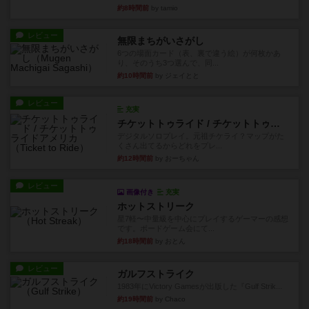
約8時間前
by tamio
レビュー
無限まちがいさがし
6つの場面カード（表、裏で違う絵）が何枚かあ
り、そのうち3つ選んで、同...
約10時間前
by ジェイとと
レビュー
充実
チケットトゥライド / チケットトゥライドアメリカ
デジタルソロプレイ。元祖チケライ？マップがた
くさん出てるからどれをプレ...
約12時間前
by おーちゃん
レビュー
画像付き
充実
ホットストリーク
星7軽〜中量級を中心にプレイするゲーマーの感想
です。ボードゲーム会にて...
約18時間前
by おとん
レビュー
ガルフストライク
1983年にVictory Gamesが出版した『Gulf Strik...
約19時間前
by Chaco