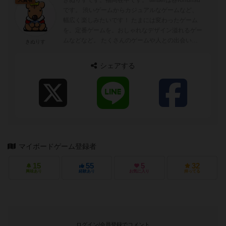
きぬりすです。福岡在中です。 twitterは@Kinurisu
です。 渋いゲームからカジュアルなゲームなど、
幅広く楽しみたいです！ たまには変わったゲーム
を。定番ゲームを。おしゃれなデザイン溢れるゲー
ムなどなど。 たくさんのゲームや人との出会いが
きぬりす
ありますように＾＾...
シェアする
マイボードゲーム登録者
15
55
5
32
興味あり
経験あり
お気に入り
持ってる
ログイン/会員登録でコメント