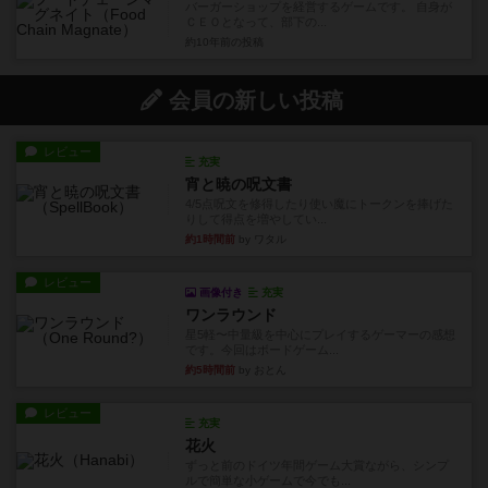
バーガーショップを経営するゲームです。 自身が
ＣＥＯとなって、部下の...
約10年前
の投稿
会員の新しい投稿
レビュー
充実
宵と暁の呪文書
4/5点呪文を修得したり使い魔にトークンを捧げた
りして得点を増やしてい...
約1時間前
by ワタル
レビュー
画像付き
充実
ワンラウンド
星5軽〜中量級を中心にプレイするゲーマーの感想
です。今回はボードゲーム...
約5時間前
by おとん
レビュー
充実
花火
ずっと前のドイツ年間ゲーム大賞ながら、シンプ
ルで簡単な小ゲームで今でも...