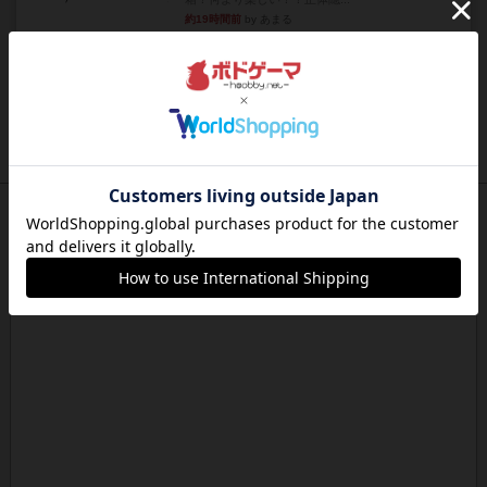
約19時間前
by あまる
レビュー
充実
1809
ケビン・ザッカーがデザインした１ヘクス=２マイ
ルの戦役級シリーズは以下...
約19時間前
by Chaco