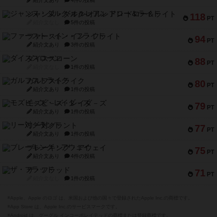
紹介文あり
4件の投稿
ジャンヌ・ダルク-オルレアン ドロー＆ライト
118
PT
紹介文なし
5件の投稿
ファースト・イン・フライト
94
PT
紹介文あり
3件の投稿
ダイススローン
88
PT
紹介文なし
1件の投稿
ガルフストライク
80
PT
紹介文あり
1件の投稿
モズビ－ズ・レイダ－ズ
79
PT
紹介文あり
1件の投稿
リー対グラント
77
PT
紹介文あり
1件の投稿
ブレーキング・アウェイ
75
PT
紹介文あり
4件の投稿
ザ・フラッド
71
PT
紹介文なし
1件の投稿
※Apple、Apple のロゴ は、米国および他の国々で登録されたApple Inc.の商標です。
※App Store は、Apple Inc.のサービスマークです。
※Android は、グーグル インコーポレイテッドの商標または登録商標です。