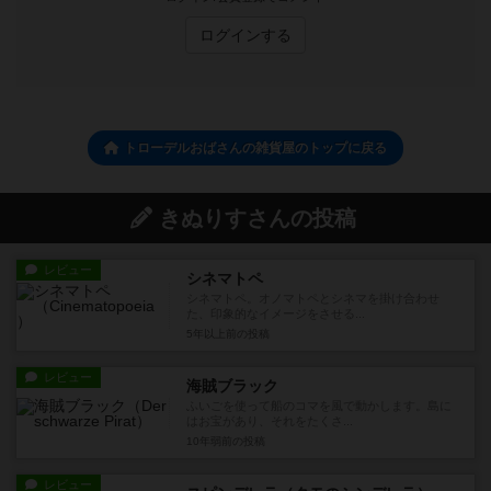
ログインする
トローデルおばさんの雑貨屋のトップに戻る
きぬりすさんの投稿
レビュー
シネマトペ
シネマトペ。オノマトペとシネマを掛け合わせ
た、印象的なイメージをさせる...
5年以上前
の投稿
レビュー
海賊ブラック
ふいごを使って船のコマを風で動かします。島に
はお宝があり、それをたくさ...
10年弱前
の投稿
レビュー