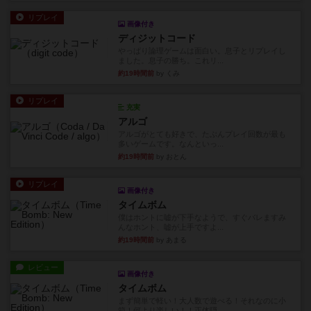
リプレイ
画像付き
ディジットコード
やっぱり論理ゲームは面白い。息子とリプレイし
ました。息子の勝ち。これリ...
約19時間前
by くみ
リプレイ
充実
アルゴ
アルゴがとても好きで、たぶんプレイ回数が最も
多いゲームです。なんといっ...
約19時間前
by おとん
リプレイ
画像付き
タイムボム
僕はホントに嘘が下手なようで、すぐバレますみ
んなホント、嘘が上手ですよ...
約19時間前
by あまる
レビュー
画像付き
タイムボム
まず簡単で軽い！大人数で遊べる！それなのに小
箱！何より楽しい！！正体隠...