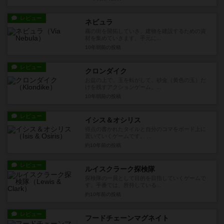
レビュー
ネビュラ
霧の街を開拓していき、建物を建設するための資
材を集めていきます。手元に...
10年弱前
の投稿
レビュー
クロンダイク
お盆の上で、玉を転がして、砂金（黄色の玉）だ
けを残すアクションゲーム。...
10年弱前
の投稿
レビュー
イシス＆オシリス
得点の書かれたタイルと自分のコマをボード上に
置いていくゲームです。 ...
約10年前
の投稿
レビュー
ルイスクラーク探検隊
探検隊の一員として目的を目指していくゲームで
す。手番では、所持している...
約10年前
の投稿
レビュー
フードチェーンマグネイト