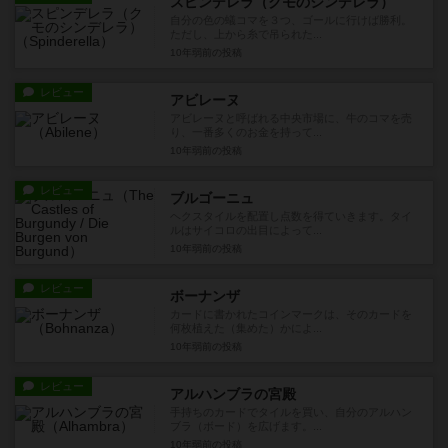
スピンデレラ（クモのシンデレラ）
自分の色の蟻コマを３つ、ゴールに行けば勝利。
ただし、上から糸で吊られた...
10年弱前
の投稿
レビュー
アビレーヌ
アビレーヌと呼ばれる中央市場に、牛のコマを売
り、一番多くのお金を持って...
10年弱前
の投稿
レビュー
ブルゴーニュ
ヘクスタイルを配置し点数を得ていきます。タイ
ルはサイコロの出目によって...
10年弱前
の投稿
レビュー
ボーナンザ
カードに書かれたコインマークは、そのカードを
何枚植えた（集めた）かによ...
10年弱前
の投稿
レビュー
アルハンブラの宮殿
手持ちのカードでタイルを買い、自分のアルハン
ブラ（ボード）を広げます。...
10年弱前
の投稿