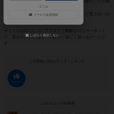
といけない。ただし、他のプレイヤーよりは重たい方が勝
または
ち。
おばさんの天秤コンポーネントがあり、そこで重さ比べが
メールで会員登録
始まります。
ギミックはほんとうにアナログ！素敵なコンポーネント
しばらく表示しない
で、重さのシステムが、手軽で、楽しく遊べるゲームで
す。
この投稿に
0
名が
ナイス！
しました
ナイス！
このレビューの投稿者
大賢者