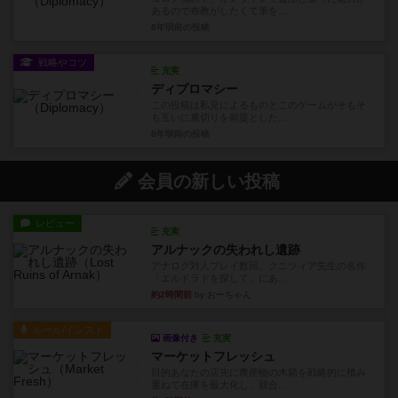
あるので布教がしたくて筆を...
6年弱前
の投稿
戦略やコツ
充実
ディプロマシー
この投稿は私見によるものとこのゲームがそもそ
も互いに裏切りを前提とした...
6年弱前
の投稿
会員の新しい投稿
レビュー
充実
アルナックの失われし遺跡
アナログ対人プレイ数回。クニツィア先生の名作
「エルドラドを探して」にあ...
約2時間前
by おーちゃん
ルール/インスト
画像付き
充実
マーケットフレッシュ
目的あなたの店先に農産物の木箱を戦略的に積み
重ねて在庫を最大化し、競合...