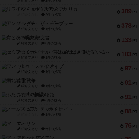
紹介文あり
2件の投稿
リワイルド：サウスアメリカ
389
PT
紹介文なし
2件の投稿
アンダー・ザ・テーブラー
378
PT
紹介文あり
1件の投稿
宵と暁の呪文書
133
PT
紹介文あり
8件の投稿
セミファイナル ～お前はまだ生きている～
103
PT
紹介文あり
1件の投稿
ワン・トゥ・ファイブ
97
PT
紹介文あり
1件の投稿
南北戦争
91
PT
紹介文あり
1件の投稿
ふたつの城の物語
91
PT
紹介文あり
6件の投稿
ノームズ・アット・ナイト
88
PT
紹介文なし
1件の投稿
マーリン
76
PT
紹介文あり
6件の投稿
フラットアイアン