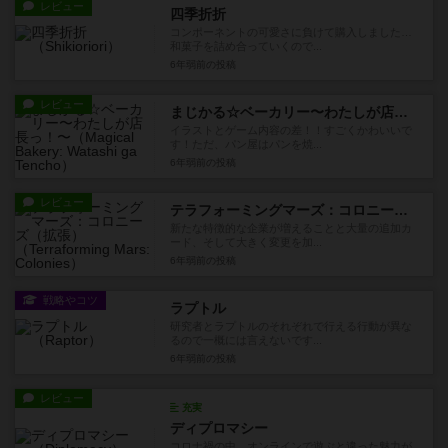
レビュー
四季折折
コンポーネントの可愛さに負けて購入しました…
和菓子を詰め合っていくので...
6年弱前
の投稿
レビュー
まじかる☆ベーカリー〜わたしが店長っ！〜
イラストとゲーム内容の差！！すごくかわいいで
す！ただ、パン屋はパンを焼...
6年弱前
の投稿
レビュー
テラフォーミングマーズ：コロニーズ（拡張）
新たな特徴的な企業が増えることと大量の追加カ
ード、そして大きく変更を加...
6年弱前
の投稿
戦略やコツ
ラプトル
研究者とラプトルのそれぞれで行える行動が異な
るので一概には言えないです...
6年弱前
の投稿
レビュー
充実
ディプロマシー
コロナ禍の中、オンラインで遊ぶと違った魅力が