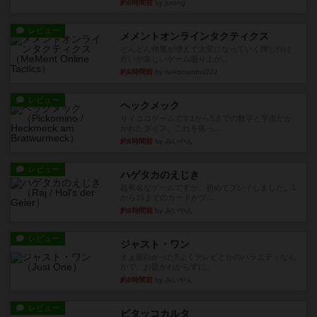
約6時間前
by jurong
レビュー
メメントオンラインタクティクス
どんどん物量が増えて大変になっていく押し付け
合いが楽しいゲーム盛り上が...
約6時間前
by nekomanma222
レビュー
ヘックメック
サイコロゲームです1から5までの数字と芋虫がか
かれたダイス。これを振っ...
約8時間前
by みいやん
レビュー
ハゲタカのえじき
超有名なゲームですが、初めてプレイしました。1
から15までのカードがプ...
約8時間前
by みいやん
レビュー
ジャスト・ワン
まぁ面白かった‼️よくテレビとかのバラエティなん
かで、お題がわからずに...
約8時間前
by みいやん
レビュー
ピタッコカルタ