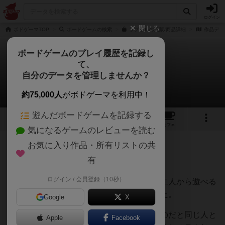
ログイン
閉じる
ボドゲーマTOP
ボードゲームの検索
ラプトルの通販/商品詳細
作品デー
ボードゲームのプレイ履歴を記録し
て、
ラプトル
自分のデータを管理しませんか？
田辺朔郎さんのレビュー
約75,000人
がボドゲーマを利用中！
遊んだボードゲームを記録する
5
7
36
トップ
画像
動画
レビュー
カフェ
気になるゲームのレビューを読む
お気に入り作品・所有リストの共
440名
0名
0
6年弱前
有
ログイン / 会員登録（10秒）
仲の良い友達と二人で出かけた際などに二人から遊べる
ボードゲームが欲しかったので購入しました。
Google
X
二人用のボードゲームは対称性のあるものだと同じ人と
Apple
Facebook