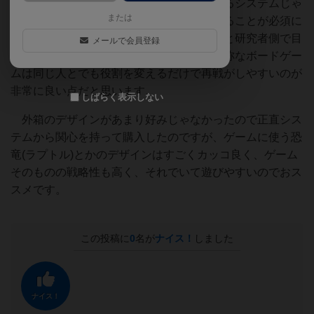
繰り返し遊ぶには、よほどレガシー性のあるシステムじゃ
または
ない限り相手もそのゲームを気に入っていることが必須に
なるので、このゲームのようにラプトル側と研究者側で目
メールで会員登録
標、取れる行動が大きく異なっている非対称なボードゲー
ムは同じ人とでも役割を変えるだけで再戦がしやすいのが
非常に良い点だと思います。
しばらく表示しない
外箱のデザインがあまり好みじゃなかったので正直シス
テムから関心を持って購入したのですが、ゲームに使う恐
竜(ラプトル)とかのデザインはすごくカッコ良く、ゲーム
そのものの戦略性も高く、それでいて遊びやすいのでおス
スメです。
この投稿に
0
名が
ナイス！
しました
ナイス！