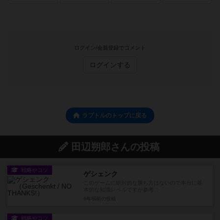
ログイン/会員登録でコメント
ログインする
ラプトルのトップに戻る
田辺朔郎さんの投稿
戦略やコツ
ゲシェンク
このゲームに絶対的な勝ち方はないので本当に基
本的な知識レベルですが参考...
6年弱前
の投稿
戦略やコツ