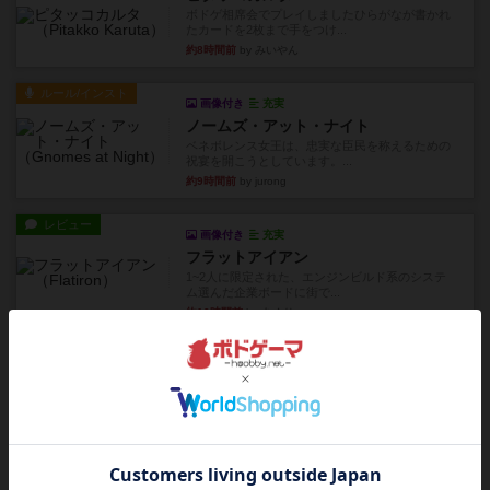
ボドゲ相席会でプレイしましたひらがなが書かれ
たカードを2枚まで手をつけ...
約8時間前
by みいやん
ルール/インスト
画像付き
充実
ノームズ・アット・ナイト
ベネボレンス女王は、忠実な臣民を称えるための
祝宴を開こうとしています。...
約9時間前
by jurong
レビュー
画像付き
充実
フラットアイアン
1~2人に限定された、エンジンビルド系のシステ
ム選んだ企業ボードに街で...
約10時間前
by あくり
ルール/インスト
画像付き
充実
キャプテン・フリップ：イスラ・ボンバ
イスラ・ボンバを探しに出航!潜水艦を装備し、あ
なたの乗組員を監獄から解...
約13時間前
by jurong
ルール/インスト