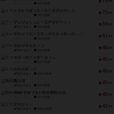
75
PT
紹介文なし
2件の投稿
トランスオリエント・エクスプレス
70
PT
紹介文なし
1件の投稿
アンブッシュ！：ムーブアウト！
59
PT
紹介文あり
1件の投稿
キャプテン・フリップ：イスラ・ボンバ
51
PT
紹介文なし
2件の投稿
ガルフストライク
46
PT
紹介文あり
1件の投稿
エコーズ・オブ・タイム
45
PT
紹介文なし
8件の投稿
スカルキング
45
PT
紹介文あり
12件の投稿
海兵隊
45
PT
紹介文あり
1件の投稿
Bitter End ブタペスト救出作戦
45
PT
紹介文なし
1件の投稿
ドコジャン
42
PT
紹介文あり
10件の投稿