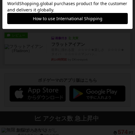
画像付き
充実
トランスオリエント・エクスプレス
乗客の皆様、トランスオリエント・エクスプレス
にご乗車ありがとうございま...
約13時間前
by jurong
レビュー
画像付き
充実
フラットアイアン
世界に浸れる度 ☆☆☆☆★楽しさ ☆☆☆☆★
タイパ ☆☆☆☆☆マンハッ...
約14時間前
by DKnewyork
ボドゲーマのアプリ版はこちら
アクセス数 急上昇中
無限まちがいさがし
574
PT