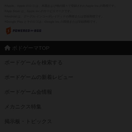
※Apple、Apple のロゴ は、米国および他の国々で登録されたApple Inc.の商標です。
※App Store は、Apple Inc.のサービスマークです。
※Android は、グーグル インコーポレイテッドの商標または登録商標です。
※Google Play とそのロゴは、Google Inc.の商標または登録商標です。
ボドゲーマTOP
ボードゲームを検索する
ボードゲームの新着レビュー
ボードゲーム会情報
メカニクス特集
掲示板・トピックス