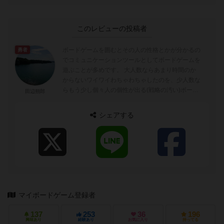
このレビューの投稿者
ボードゲームを囲むとその人の性格とかが分かるの
勇者
でコミュニケーションツールとしてボードゲームを
遊ぶことが多めです。 大人数ならあまり時間のか
からないワイワイわちゃわちゃしたのを、少人数な
らもう少し個々人の個性が出る(戦略の汚い)ボード
田辺朔郎
ゲームを遊ぶようにしています。 ...
シェアする
マイボードゲーム登録者
137
253
36
196
興味あり
経験あり
お気に入り
持ってる