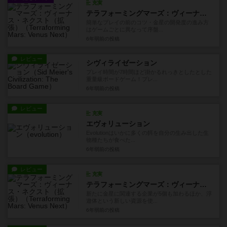
充実
テラフォーミングマーズ：ヴィーナス・ネクスト（拡張）
簡単なプレイの前のコツ・金星の開発度の進み方
はゲームごとに異なって序盤...
6年弱前
の投稿
レビュー
シヴィライゼーション
プレイ時間が7時間ほど掛かるれっきとしたとした
重量級ボードゲーム！プレ...
6年弱前
の投稿
レビュー
充実
エヴォリューション
Evolutionはいかに多くの餌を自分の生み出した生
物種たちが食べた...
6年弱前
の投稿
レビュー
充実
テラフォーミングマーズ：ヴィーナス・ネクスト（拡張）
新たに金星に関連する企業が5個も加わるほか、浮
遊体という新しい資源を使...
6年弱前
の投稿