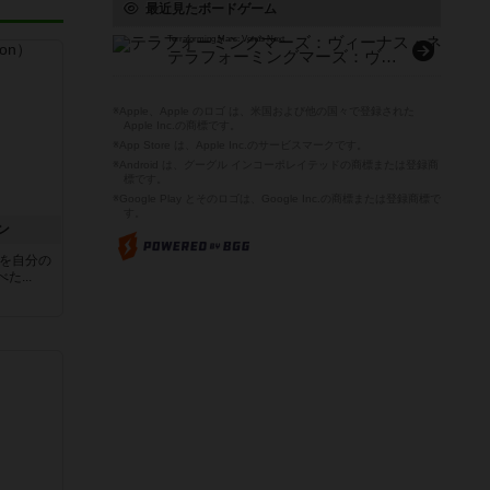
最近見たボードゲーム
Terraforming Mars: Venus Next
テラフォーミングマーズ：ヴィーナス・ネクスト（拡張）
※Apple、Apple のロゴ は、米国および他の国々で登録された
Apple Inc.の商標です。
※App Store は、Apple Inc.のサービスマークです。
※Android は、グーグル インコーポレイテッドの商標または登録商
標です。
※Google Play とそのロゴは、Google Inc.の商標または登録商標で
す。
ン
の餌を自分の
...