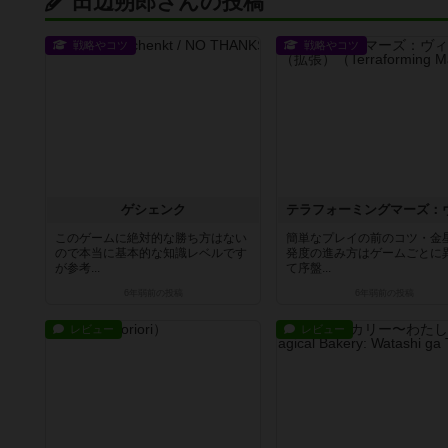
田辺朔郎さんの投稿
戦略やコツ
戦略やコツ
ゲシェンク
このゲームに絶対的な勝ち方はない
簡単なプレイの前のコツ・金
ので本当に基本的な知識レベルです
発度の進み方はゲームごとに
が参考...
て序盤...
6年弱前
の投稿
6年弱前
の投稿
レビュー
レビュー