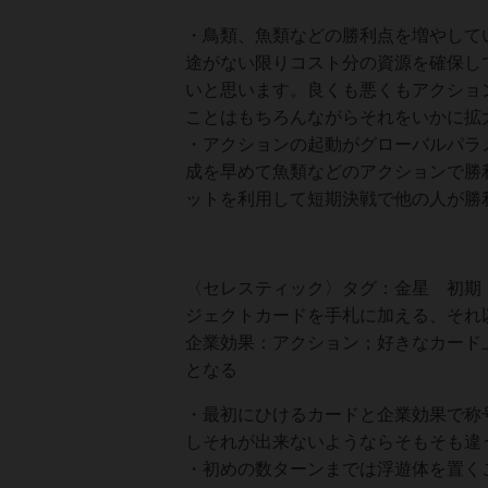
・鳥類、魚類などの勝利点を増やして
途がない限りコスト分の資源を確保し
いと思います。良くも悪くもアクショ
ことはもちろんながらそれをいかに拡
・アクションの起動がグローバルパラ
成を早めて魚類などのアクションで勝
ットを利用して短期決戦で他の人が勝
〈セレスティック〉タグ：金星 初期
ジェクトカードを手札に加える、それ
企業効果：アクション；好きなカード
となる
・最初にひけるカードと企業効果で称号
しそれが出来ないようならそもそも違
・初めの数ターンまでは浮遊体を置く