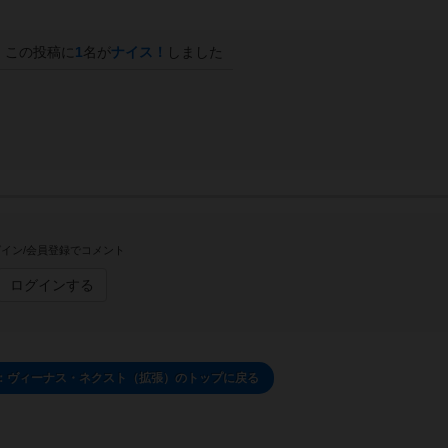
この投稿に
1
名が
ナイス！
しました
イン/会員登録でコメント
ログインする
：ヴィーナス・ネクスト（拡張）のトップに戻る