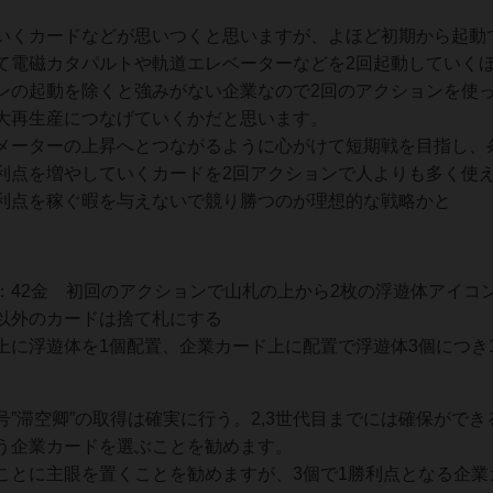
いくカードなどが思いつくと思いますが、よほど初期から起動
て電磁カタパルトや軌道エレベーターなどを2回起動していく
ンの起動を除くと強みがない企業なので2回のアクションを使
大再生産につなげていくかだと思います。
メーターの上昇へとつながるように心がけて短期戦を目指し、
利点を増やしていくカードを2回アクションで人よりも多く使
利点を稼ぐ暇を与えないで競り勝つのが理想的な戦略かと
：42金 初回のアクションで山札の上から2枚の浮遊体アイコ
以外のカードは捨て札にする
上に浮遊体を1個配置、企業カード上に配置で浮遊体3個につき
”滞空卿”の取得は確実に行う。2,3世代目までには確保ができ
う企業カードを選ぶことを勧めます。
ことに主眼を置くことを勧めますが、3個で1勝利点となる企業