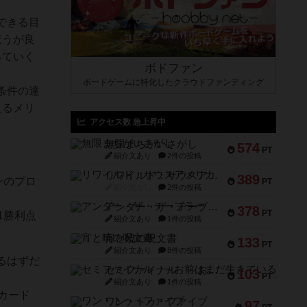
できる目
ほうが良
っていく
ボドファン
ボードゲームに特化したクラウドファンディング
条件の達
えるメリ
アクセス数 急上昇中
無限まちがいさがし
574
PT
紹介文あり
2件の投稿
リワイルド：サウスアメリカ
389
ンのプロ
PT
紹介文なし
2件の投稿
アンダー・ザ・テーブラー
378
PT
1勝利点
紹介文あり
1件の投稿
宵と暁の呪文書
133
PT
紹介文あり
8件の投稿
るはずだ
セミファイナル ～お前はまだ生きている～
103
PT
紹介文あり
1件の投稿
カード
ワン・トゥ・ファイブ
97