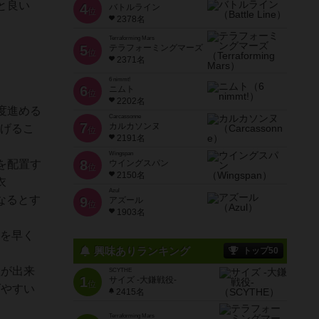
と良い
4
バトルライン
位
2378名
Terraforming Mars
5
テラフォーミングマーズ
位
2371名
6 nimmt!
6
ニムト
位
2202名
度進める
Carcassonne
7
カルカソンヌ
上げるこ
位
2191名
Wingspan
8
を配置す
ウイングスパン
位
2150名
衣
Azul
なるとす
9
アズール
位
1903名
ドを早く
興味ありランキング
トップ50
産が出来
SCYTHE
1
サイズ -大鎌戦役-
位
げやすい
2415名
Terraforming Mars