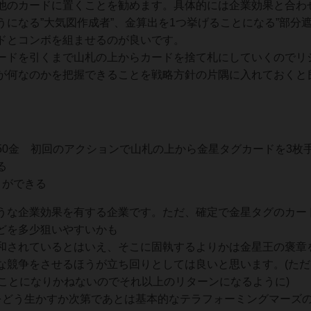
他のカードに置くことを勧めます。具体的には企業効果と合わ
になる”大気図作成者”、金算出を1つ挙げることになる”部分遮
ドとコンボを組ませるのが良いです。
ードを引くまで山札の上からカードを捨て札にしていくのでリ
が何なのかを把握できることを戦略方針の片隅に入れておくと
50金 初回のアクションで山札の上から金星タグカードを3枚
る
とができる
うな企業効果を有する企業です。ただ、確定で金星タグのカー
どを多少狙いやすいかも
和されているとはいえ、そこに固執するよりかは金星王の褒章
な競争をさせるほうが立ち回りとしては良いと思います。(ただ
ことになりかねないのでそれ以上のリターンになるように)
をどう生かすか次第であとは基本的なテラフォーミングマーズ