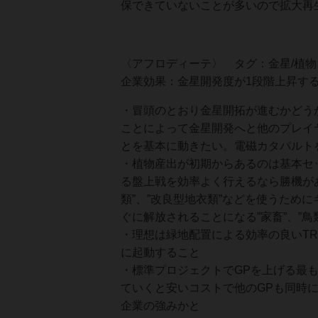
保できていないことが多いので拡大再
〈アフロディーテ〉 タグ：金星/植物
企業効果：金星開発度が1段階上昇する
・冒頭のとおり金星開拓が進むかどう
ことによって金星開発へと他のプレイ
とを基本に動きたい。電磁カタパルト
・植物産出が初期からあるのは基本セ
る盤上戦を効率よく行えるなら勝機があ
類”、”改良型地衣類”などを使うため
ぐに解放されることになる”家畜”、”
・理想は緑地配置による効率の良いT
に起動すること
・標準プロジェクトでGPを上げる最
ていくと安いコストで他のGPも同時
企業の強みかと