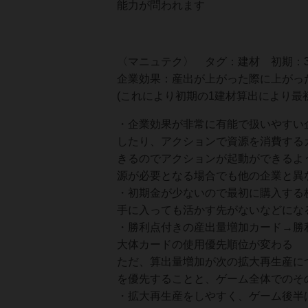
能力が問われます
〈マニュテク〉 タグ：建材 初期：3
企業効果：産出が上がった際に上がっ
(これにより初期の1建材算出により最
・企業効果が非常に有能で扱いやすい
したり、アクションで資源を消費する
きるのでアクションが起動ができるよ
源が必要となる場合でも他の企業と異
・初期金が少ないので最初に購入する
手に入っても活かす先がないなどにな
・勝利点付きの産出量増加カード→勝
大体カードの使用優先順位が変わる
ただ、算出量増加が次の拡大再生産につ
を優先することと、ゲーム全体でのそ
・拡大再生産をしやすく、ゲーム後半