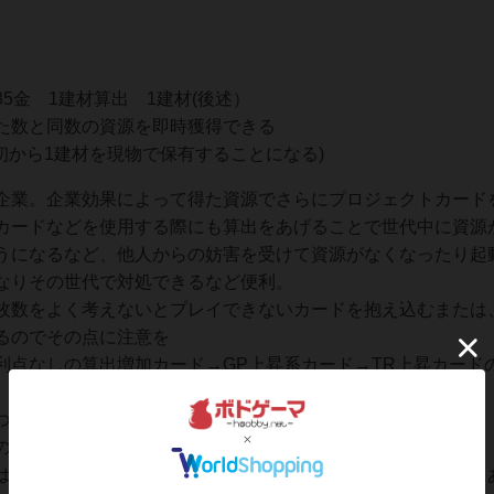
5金 1建材算出 1建材(後述）
た数と同数の資源を即時獲得できる
初から1建材を現物で保有することになる)
企業。企業効果によって得た資源でさらにプロジェクトカード
カードなどを使用する際にも算出をあげることで世代中に資源
うになるなど、他人からの妨害を受けて資源がなくなったり起
なりその世代で対処できるなど便利。
枚数をよく考えないとプレイできないカードを抱え込むまたは
るのでその点に注意を
利点なしの算出増加カード→GP上昇系カード→TR上昇カード
ながりやすいもの(金、チタン)
の世代にやるべきことを見失わないこと
は行いたいことを何でもできる状態になりやすいが、勝利点を