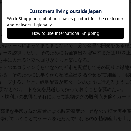
生産がある程度目途がついたらゲームを終わらせるように動く
 初期：47金 １植物産出
たびに2金確保
かはゲームによってまちまちなので自分で金星の開発をある程
ヤーを誘導したい。そのためにも金算出を増やすまたはTRを
を手に入れると立ち回りがぐっと楽になる。
ットのエコラインくらいなので都市を配置してその周りに緑地
る。そのためには早くから植物産出を増やせる”古細菌”、”地
にキープすることと、緑地配置が毎ターンのように行えるように
鳥類”などのカードを先を見越して持っておくことを薦めたい。
R・勝利点の獲得とそれによって動物タグの勝利点を稼ぐカー
も高価な手段が緑地配置による酸素濃度の上昇なので拡大再生
に挙げていくことでゲームをたたんでいけるのが植物産出を上