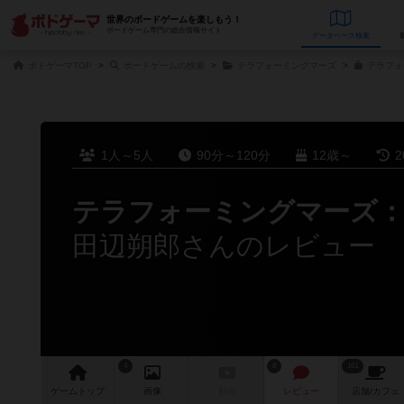
世界のボードゲームを楽しもう！
ボードゲーム専門の総合情報サイト
データベース
検
ボドゲーマTOP
ボードゲームの検索
テラフォーミングマーズ
テラフォ
1人～5人
90分～120分
12歳～
2
テラフォーミングマーズ：
田辺朔郎さんのレビュー
4
8
161
ゲーム
トップ
画像
動画
レビュー
店舗/
カフェ