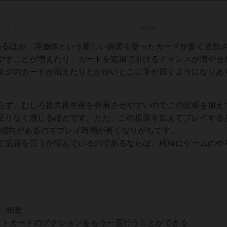
わるほか、浮遊体という新しい資源を使ったカードが多く追加
やすことが増えたり、カードを追加で引けるチャンスが増やせ
タグのカードが増えたりとかゆいとこに手が届くようになりあ
らず、むしろ拡大再生産を発展させやすいのでこの拡張を加え
足りなく感じるほどです。ただ、この拡張を加えてプレイする
す傾向があるのでプレイ時間が長くなりがちです。
て拡張を買うか悩んでいるのであるならば、純粋にゲームのや
48金
クトカードのアクションをもう一度行うことができる