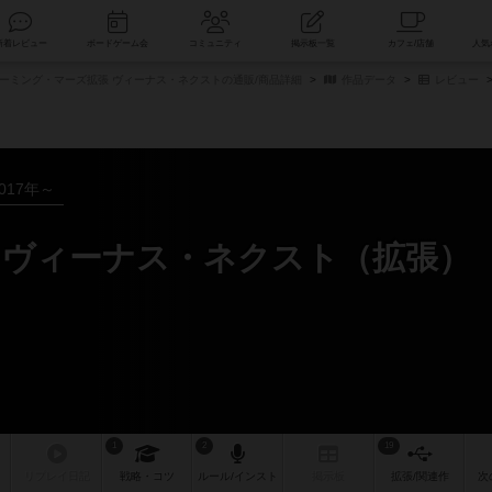
索
新着レビュー
ボードゲーム会
コミュニティ
掲示板一覧
ーミング・マーズ拡張 ヴィーナス・ネクストの通販/商品詳細
作品データ
レビュー
017年～
ヴィーナス・ネクスト（拡張）
1
2
19
リプレイ
日記
戦略
・コツ
ルール
/インスト
掲示板
拡張/関連
作
次