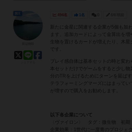
国王
494名
1名
0
6年弱前
新たに金星に関連する企業が5個も加
ます。追加カードによって金算出を増
生物を置けるカードが増えたり、木星
田辺朔郎
です。
プレイ感自体は基本セットの時と変わ
シェアする
本セットだけでゲームをすると少し物
分のTRを上げるためにターンを延ば
テラフォーミングマーズにはまってい
が増すので購入をお勧めします。
以下各企業について
〈ヴァイロン〉 タグ：微生物 初期：
企業効果：1世代に一度青のプロジェ