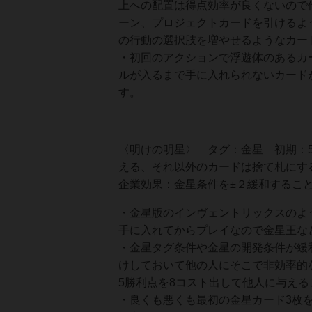
上への配置は得点効率が良くないので
ーン、プロジェクトカードを引けるよう
の行動の選択肢を増やせるようなカー
・初回のアクションで浮遊体のあるカ
ルが入るまで手に入れられないカード
す。
〈明けの明星〉 タグ：金星 初期：
える、それ以外のカードは捨て札にす
企業効果：金星条件を±２緩和するこ
・金星版のインヴェントリックスのよ
手に入れてからプレイなので金星王な
・金星タグ条件や金星の開発条件が緩
けしておいて他の人にそこで非効率的
5勝利点を8コスト出して他人に与える
・良くも悪くも最初の金星カード3枚