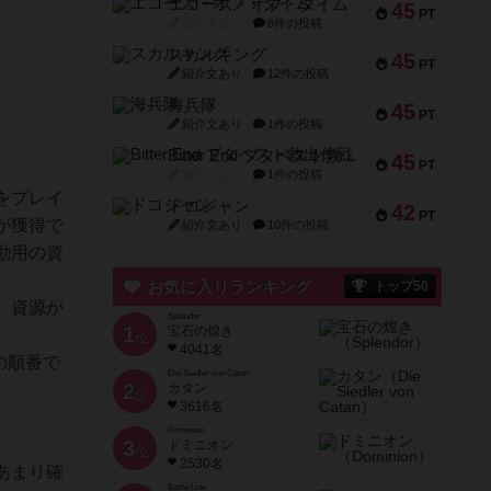
エコーズ・オブ・タイム
45
PT
紹介文なし
8件の投稿
スカルキング
45
PT
紹介文あり
12件の投稿
海兵隊
45
PT
紹介文あり
1件の投稿
Bitter End ブタペスト救出作戦
45
PT
紹介文なし
1件の投稿
をプレイ
ドコジャン
42
PT
が獲得で
紹介文あり
10件の投稿
動用の資
お気に入りランキング
トップ50
、資源が
Splendor
1
宝石の煌き
位
4041名
の順番で
Die Siedler von Catan
2
カタン
位
3616名
Dominion
3
ドミニオン
位
2530名
あまり確
Battle Line