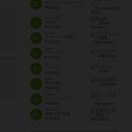
2
テラフォーミングマーズ
位
2394名
Stone Garden
3
枯山水
位
2281名
Viticulture
4
ワイナリーの四季
位
2272名
Agricola
5
アグリコラ
位
2120名
Azul
6
アズール
位
2034名
Splendor
7
宝石の煌き
位
2028名
Wingspan
8
ウイングスパン
位
2006名
7 Wonders
9
世界の七不思議
位
1919名