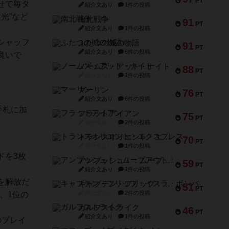
PT
せて毎タ
紹介文あり
1件の投稿
光”など
南北戦争
91
PT
紹介文あり
1件の投稿
シャッフ
ふたつの城の物語
91
PT
紹介文あり
6件の投稿
良いで
ノームズ・アット・ナイト
88
PT
紹介文なし
1件の投稿
マーリン
76
PT
紹介文あり
6件の投稿
手札に加
フラットアイアン
75
PT
紹介文なし
2件の投稿
トランスオリエント・エクスプレス
70
PT
紹介文なし
1件の投稿
ドを3枚
アンブッシュ！：ムーブアウト！
59
PT
紹介文あり
1件の投稿
を解放だ
キャプテン・フリップ：イスラ・ボンバ
51
PT
紹介文なし
2件の投稿
、1位の
ガルフストライク
46
PT
紹介文あり
1件の投稿
のプレイ