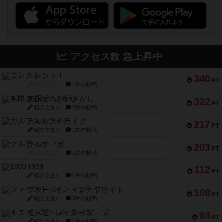
アクセス数 急上昇中
コレクト！
340
PT
紹介文なし
1件の投稿
無限まちがいさがし
322
PT
紹介文あり
2件の投稿
ガルフストライク
217
PT
紹介文あり
1件の投稿
クルティボ
203
PT
紹介文なし
1件の投稿
1809
112
PT
紹介文あり
1件の投稿
ファースト・イン・フライト
108
PT
紹介文あり
3件の投稿
モズビ－ズ・レイダ－ズ
94
PT
紹介文あり
1件の投稿