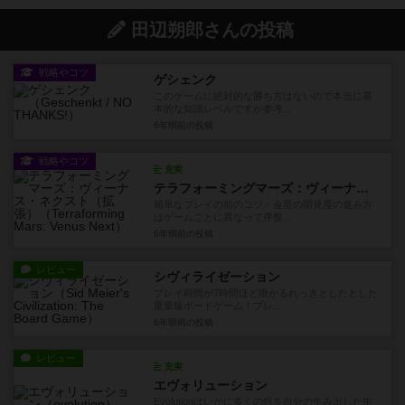
田辺朔郎さんの投稿
戦略やコツ
ゲシェンク
このゲームに絶対的な勝ち方はないので本当に基
本的な知識レベルですが参考...
6年弱前
の投稿
戦略やコツ
充実
テラフォーミングマーズ：ヴィーナス・ネクスト（拡張）
簡単なプレイの前のコツ・金星の開発度の進み方
はゲームごとに異なって序盤...
6年弱前
の投稿
レビュー
シヴィライゼーション
プレイ時間が7時間ほど掛かるれっきとしたとした
重量級ボードゲーム！プレ...
6年弱前
の投稿
レビュー
充実
エヴォリューション
Evolutionはいかに多くの餌を自分の生み出した生