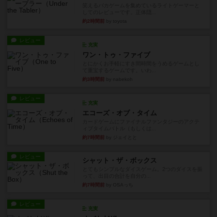
笑えるバカゲームを集めているライトゲーマーと
してのレビューです。正体隠...
約2時間前
by toyota
レビュー
充実
ワン・トゥ・ファイブ
とにかくお手軽にすき間時間をうめるゲームとし
て重宝するゲームです。いわ...
約3時間前
by nabekoh
レビュー
充実
エコーズ・オブ・タイム
カードゲームにファイナルファンタジーのアクテ
ィブタイムバトル（もしくは...
約7時間前
by ジェイとと
レビュー
シャット・ザ・ボックス
とてもシンプルなダイスゲーム。2つのダイスを振
って、出目の合計を自分の...
約7時間前
by OSAっち
レビュー
充実