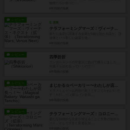
物種たちが食べた...
6年弱前
の投稿
レビュー
充実
テラフォーミングマーズ：ヴィーナス・ネクスト（拡張）
新たに金星に関連する企業が5個も加わるほか、浮
遊体という新しい資源を使...
6年弱前
の投稿
レビュー
四季折折
コンポーネントの可愛さに負けて購入しました…
和菓子を詰め合っていくので...
6年弱前
の投稿
レビュー
まじかる☆ベーカリー〜わたしが店長っ！〜
イラストとゲーム内容の差！！すごくかわいいで
す！ただ、パン屋はパンを焼...
6年弱前
の投稿
レビュー
テラフォーミングマーズ：コロニーズ（拡張）
新たな特徴的な企業が増えることと大量の追加カ
ード、そして大きく変更を加...
6年弱前
の投稿