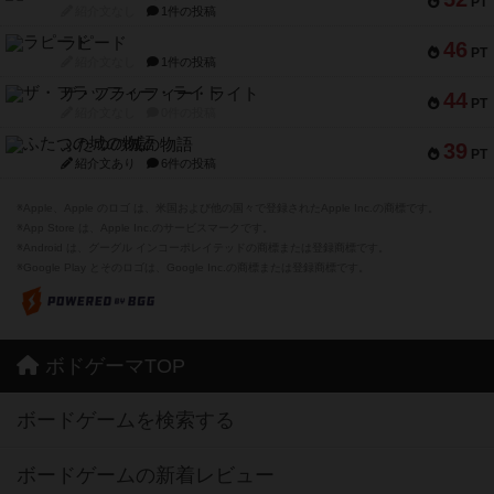
PT
紹介文なし
1件の投稿
ラピード
46
PT
紹介文なし
1件の投稿
ザ・フラッフィー・ライト
44
PT
紹介文なし
0件の投稿
ふたつの城の物語
39
PT
紹介文あり
6件の投稿
※Apple、Apple のロゴ は、米国および他の国々で登録されたApple Inc.の商標です。
※App Store は、Apple Inc.のサービスマークです。
※Android は、グーグル インコーポレイテッドの商標または登録商標です。
※Google Play とそのロゴは、Google Inc.の商標または登録商標です。
ボドゲーマTOP
ボードゲームを検索する
ボードゲームの新着レビュー