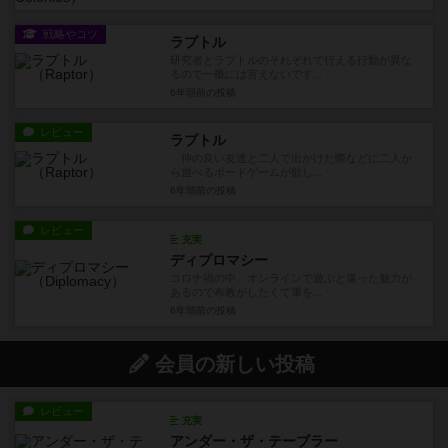
戦略やコツ
ラプトル
研究者とラプトルのそれぞれで行える行動が異な
るので一概には言えないです...
6年弱前
の投稿
レビュー
ラプトル
仲の良い友達と二人で出かけた際などに二人か
ら遊べるボードゲームが欲し...
6年弱前
の投稿
レビュー
充実
ディプロマシー
コロナ禍の中、オンラインで遊ぶと違った魅力が
あるので布教がしたくて筆を...
6年弱前
の投稿
会員の新しい投稿
レビュー
充実
アンダー・ザ・テーブラー