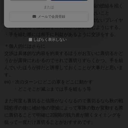
・露骨な侵攻を序盤から進めていくと他の国の団結を招く
または
ことになりかねないので協調を保ち目立たないこと
メールで会員登録
・「遠交近攻」を基本として隣接する国ではないプレイヤ
ーと手を組んで隣接国を二方向から攻め込むようにする。
・手を組む際には相手に利益があるように交渉をする。
しばらく表示しない
＊個人的にはさらに
交渉は具体的な内容を約束するほうがお互いに裏切るかど
うかが露骨にわかるのでそれで裏切りずらくかつ、手を組
んでいたほうが得だと誘導しておくことが大事だと思いま
す。
ex)・次のターンにどこの軍をどこに動かす
・どこそこが滅ぶまでは手を組もう等
また何度も裏切ると信用がなくなるので裏切るなら秋の戦
闘処理の後に補給地の増減によって軍隊の数が変動する際
に裏切ることで明確に2国間の戦力差が開くタイミングを
狙って一度だけ裏切ることがおすすめです。