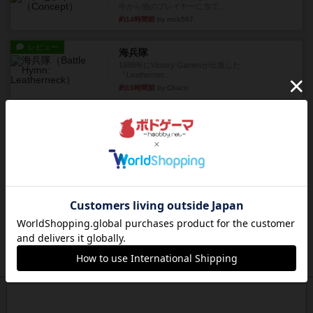
中から他のプレイヤーに当て...
約14時間前
by mob567
レビュー
海兵隊
1988年にVictory Gamesが出版した
『Leathernec...
約15時間前
by Chaco
ルール/インスト
画像付き
充実
パーミッド
おばあちゃんは猫が大好きです!しかし、あまりに
も多くの猫を飼っているた...
約15時間前
by jurong
レビュー
画像付き
オラパ・マイン
お気に入りのplayte製です。オラパスペースから
やり、気に入りました...
約15時間前
by くみ