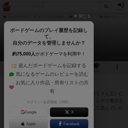
ログイン
閉じる
ボドゲーマTOP
ボードゲームの検索
ディプロマシー
戦略やコツ
ボードゲームのプレイ履歴を記録し
て、
ディプロマシー
自分のデータを管理しませんか？
田辺朔郎さんの戦略やコツ
約75,000人
がボドゲーマを利用中！
遊んだボードゲームを記録する
6
9
43
トップ
画像
動画
レビュー
カフェ
気になるゲームのレビューを読む
お気に入り作品・所有リストの共
955名
0名
0
6年弱前
有
この投稿は私見によるものとこのゲームがそもそも互いに
裏切りを前提とした同盟を結び、どのタイミングで裏切る
ログイン / 会員登録（10秒）
のかが非常に大事であるということを理解して読んでいた
Google
X
だけると幸いです。
Apple
Facebook
基本的な戦略は