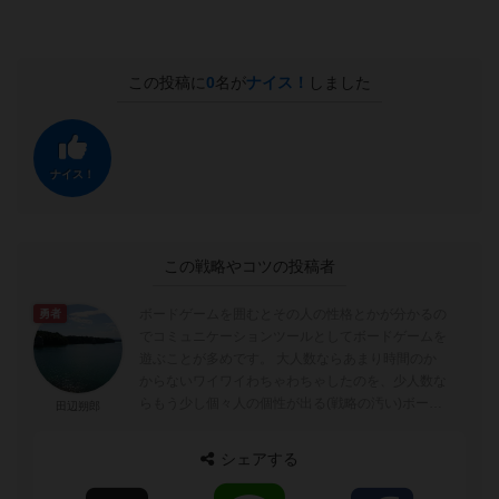
この投稿に
0
名が
ナイス！
しました
ナイス！
この戦略やコツの投稿者
ボードゲームを囲むとその人の性格とかが分かるの
勇者
でコミュニケーションツールとしてボードゲームを
遊ぶことが多めです。 大人数ならあまり時間のか
からないワイワイわちゃわちゃしたのを、少人数な
らもう少し個々人の個性が出る(戦略の汚い)ボード
田辺朔郎
ゲームを遊ぶようにしています。 ...
シェアする