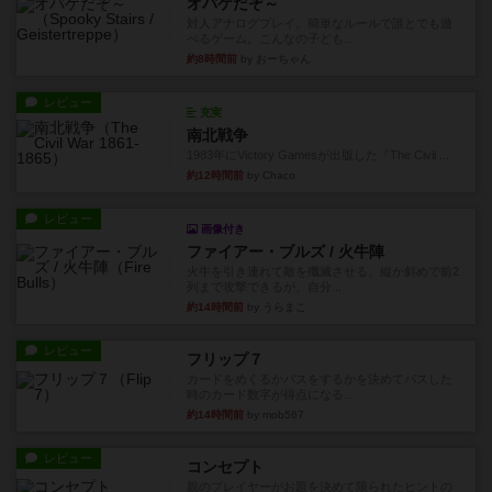
オバケだぞ～
対人アナログプレイ。簡単なルールで誰とでも遊
べるゲーム。こんなの子ども...
約8時間前
by おーちゃん
レビュー
充実
南北戦争
1983年にVictory Gamesが出版した『The Civil ...
約12時間前
by Chaco
レビュー
画像付き
ファイアー・ブルズ / 火牛陣
火牛を引き連れて敵を殲滅させる。縦か斜めで前2
列まで攻撃できるが、自分...
約14時間前
by うらまこ
レビュー
フリップ７
カードをめくるかパスをするかを決めてパスした
時のカード数字が得点になる...
約14時間前
by mob567
レビュー
コンセプト
親のプレイヤーがお題を決めて限られたヒントの