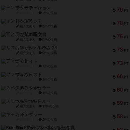
テンプテーション
79
PT
紹介文なし
2件の投稿
インドネシア
78
PT
紹介文あり
2件の投稿
宵と暁の呪文書
75
PT
紹介文あり
8件の投稿
リスボン・トラム 28
73
PT
紹介文あり
9件の投稿
アマナイト
73
PT
紹介文なし
1件の投稿
ブラヴェスト
66
PT
紹介文なし
1件の投稿
スペクタキュラー
60
PT
紹介文なし
1件の投稿
スモールワールド
59
PT
紹介文あり
13件の投稿
ギャンブラー
58
PT
紹介文なし
2件の投稿
Bitter End ブタペスト救出作戦
52