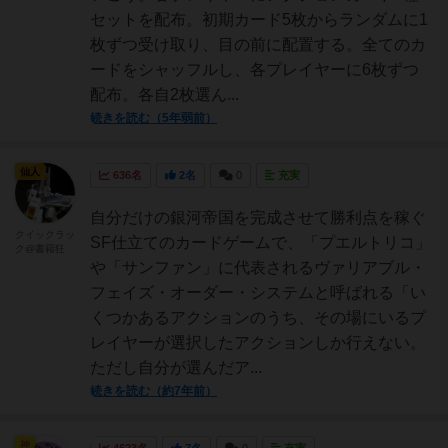
セットを配布。初期カード5枚からランダムに1
枚ずつ受け取り、目の前に配置する。全てのカ
ードをシャッフルし、各プレイヤーに6枚ずつ
配布。各自2枚選ん...
続きを読む（5年弱前）
仙人
636名
2名
0
充実
自分だけの銀河帝国を完成させて勝利点を稼ぐ
クイックラッ
SF仕立てのカードゲームで、「プエルトリコ」
ク@書籍狂
や「サンファン」に代表されるヴァリアブル・
フェイズ・オーダー・システムと呼ばれる「い
くつかあるアクションのうち、その場にいるプ
レイヤーが選択したアクションしか行えない。
ただし自分が選んだア...
続きを読む（約7年前）
神