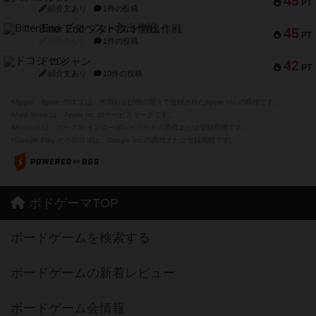
45
PT
紹介文あり
1件の投稿
Bitter End ブタペスト救出作戦
45
PT
紹介文なし
1件の投稿
ドコジャン
42
PT
紹介文あり
10件の投稿
※Apple、Apple のロゴ は、米国および他の国々で登録されたApple Inc.の商標です。
※App Store は、Apple Inc.のサービスマークです。
※Android は、グーグル インコーポレイテッドの商標または登録商標です。
※Google Play とそのロゴは、Google Inc.の商標または登録商標です。
ボドゲーマTOP
ボードゲームを検索する
ボードゲームの新着レビュー
ボードゲーム会情報