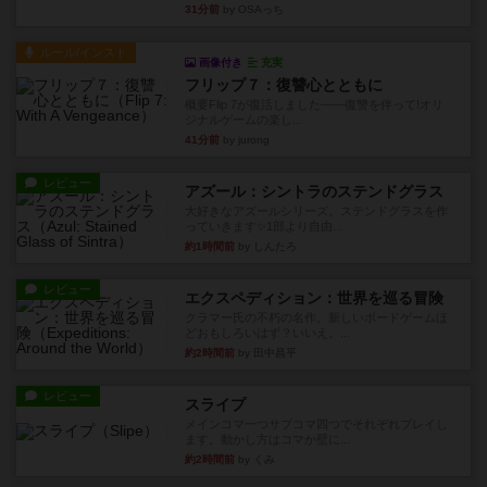
31分前
by OSAっち
ルール/インスト
画像付き
充実
フリップ７：復讐心とともに
概要Flip 7が復活しました――復讐を伴って!オリ
ジナルゲームの楽し...
41分前
by jurong
レビュー
アズール：シントラのステンドグラス
大好きなアズールシリーズ。ステンドグラスを作
っていきます✨1部より自由...
約1時間前
by しんたろ
レビュー
エクスペディション：世界を巡る冒険
クラマー氏の不朽の名作。新しいボードゲームほ
どおもしろいはず？いいえ。...
約2時間前
by 田中昌平
レビュー
スライプ
メインコマ一つサブコマ四つでそれぞれプレイし
ます。動かし方はコマか壁に...
約2時間前
by くみ