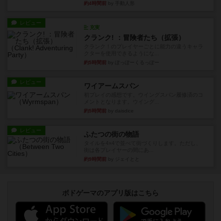
約4時間前
by 手動人形
レビュー
充実
クランク! ：冒険者たち（拡張）
クランク！のプレイヤーごとに能力の違うキャラ
クターを使用できるようにな...
約5時間前
by ぽっぽーくるっぽー
レビュー
ワイアームスパン
初プレイの感想です。ウイングスパン履修済のコ
メントとなります。ウイング...
約5時間前
by daisdice
レビュー
ふたつの街の物語
タイルを4×4で並べて街づくりします。ただし、
街は各プレイヤーの間にあ...
約9時間前
by ジェイとと
ボドゲーマのアプリ版はこちら