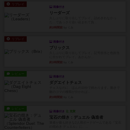
リプレイ
画像付き
リーダーズ
久しぶりに取り出してプレイ。詰めきれなかっ
た…であっさり追い込まれて負...
約3時間前
by くみ
リプレイ
画像付き
ブリックス
久しぶりに取り出してプレイ。記号担当と色担当
に分かれてプレイ。あかんか...
約3時間前
by くみ
レビュー
画像付き
ダグエイトチェス
チェスなのに、ほんの10分で終わります。動きで
敵のコマの種類が分かれば...
約3時間前
by くみ
レビュー
画像付き
充実
宝石の煌き：デュエル 偽造者
筆者が最も好きな2人用ボードゲームである『宝石
の煌めき デュエル』に、...