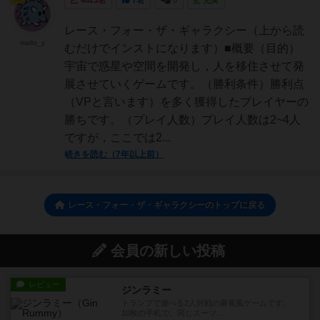
4623名
7名
0
充実
レース・フォー・ザ・ギャラクシー（上から読
malts_y
むだけでインストになります）■概要（目的）
宇宙で惑星や空間を開発し，人を移住させて発
展させていくゲームです。（勝利条件）勝利点
（VPと言います）を多く獲得したプレイヤーの
勝ちです。（プレイ人数）プレイ人数は2~4人
ですが，ここでは2...
続きを読む（7年以上前）
レース・フォー・ザ・ギャラクシーのトップに戻る
会員の新しい投稿
レビュー
ジンラミー
トランプで遊べる2人対戦の麻雀風ゲームです。
10枚の手札で、同じスーツ...