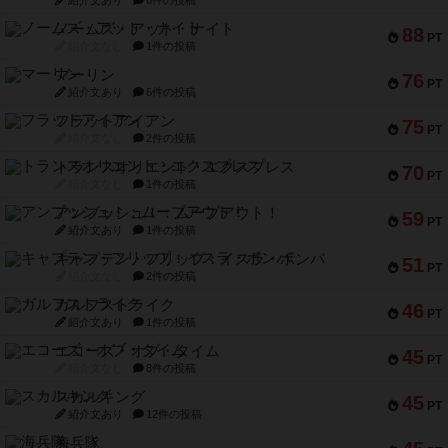
紹介文あり
6件の投稿
ノームズ・アット・ナイト
88
PT
紹介文なし
1件の投稿
マーリン
76
PT
紹介文あり
6件の投稿
フラットアイアン
75
PT
紹介文なし
2件の投稿
トランスオリエント・エクスプレス
70
PT
紹介文なし
1件の投稿
アンブッシュ！：ムーブアウト！
59
PT
紹介文あり
1件の投稿
キャプテン・フリップ：イスラ・ボンバ
51
PT
紹介文なし
2件の投稿
ガルフストライク
46
PT
紹介文あり
1件の投稿
エコーズ・オブ・タイム
45
PT
紹介文なし
8件の投稿
スカルキング
45
PT
紹介文あり
12件の投稿
海兵隊