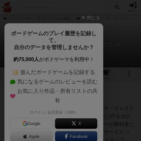
ログイン
閉じる
ボドゲーマTOP
ボードゲームの検索
レース・フォー・ザ・ギャラクシー
ボードゲームのプレイ履歴を記録し
て、
レース・フォー・ザ・ギャラクシー
自分のデータを管理しませんか？
5件のルール/インスト
約75,000人
がボドゲーマを利用中！
遊んだボードゲームを記録する
8
14
140
トップ
画像
動画
レビュー
カフェ
気になるゲームのレビューを読む
お気に入り作品・所有リストの共
神
326名
0名
0
充実
有
１）ゲーム名：レース・フォー・ザ・ギャラク
ログイン / 会員登録（10秒）
Hide
シー２）勝利条件：ゲーム終了時にVPを合計
Google
X
し、最も数が大きかったプレイヤーが勝利者と
なる。３）ゲームの準備①プレイヤー１人つ
Apple
Facebook
き、12ポイント分の「勝利ポイントチップ」