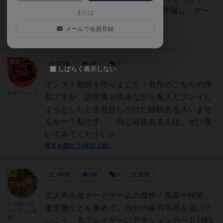
（５VPチップと１VPチップ）を準備し、ゲー
または
ムプレイエリアの脇に置...
メールで会員登録
続きを読む（約4年前）
勇者
170名
0名
0
しばらく表示しない
インスト動画を作りました！名作のこちらの作
EJPゲームズ
品ですが、説明書を読みながら友人とプレイし
ようとしたとき発狂しかけた経験ある人いませ
んかー？私です、、同じ経験ある人は、ぜひ覗
いてみてくださいｗ
続きを読む（4年以上前）
神
368名
0名
0
充実
拡大再生産カードゲームの傑作！惑星や技術、
ヒロ(新！ボ
建造物などを集めて、自分の銀河帝国を築いて
ードゲーム家
族)
いこう。各プレイヤーにアクションカード7種1