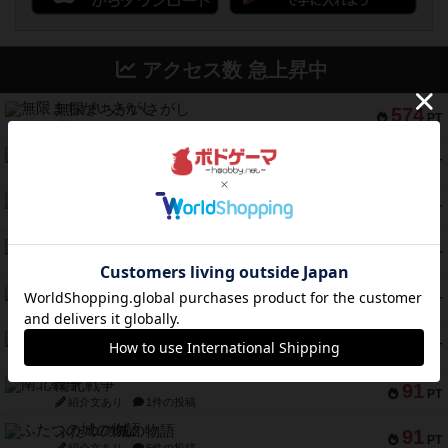
アクセス数 急上昇中
無限まちがいさがし
574
PT
紹介文あり
2件の投稿
リワイルド：サウスアメリカ
389
PT
紹介文なし
2件の投稿
アンダー・ザ・テーブラー
378
PT
紹介文あり
1件の投稿
宵と暁の呪文書
133
PT
紹介文あり
8件の投稿
セミファイナル ～お前はまだ生きている～
103
PT
紹介文あり
1件の投稿
ワン・トゥ・ファイブ
97
PT
紹介文あり
1件の投稿
南北戦争
91
PT
紹介文あり
1件の投稿
ふたつの城の物語
91
PT