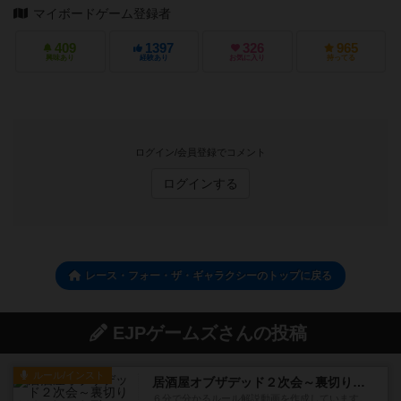
マイボードゲーム登録者
409
1397
326
965
興味あり
経験あり
お気に入り
持ってる
ログイン/会員登録でコメント
ログインする
レース・フォー・ザ・ギャラクシーのトップに戻る
EJPゲームズさんの投稿
ルール/インスト
居酒屋オブザデッド２次会～裏切りのソーシャルディスタンス～
６分で分かるルール解説動画を作成しています。