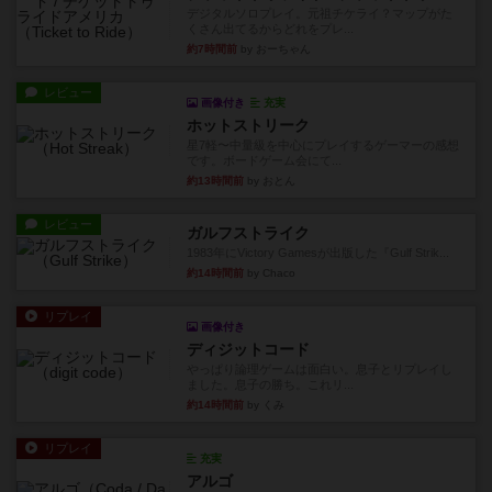
デジタルソロプレイ。元祖チケライ？マップがた
くさん出てるからどれをプレ...
約7時間前
by おーちゃん
レビュー
画像付き
充実
ホットストリーク
星7軽〜中量級を中心にプレイするゲーマーの感想
です。ボードゲーム会にて...
約13時間前
by おとん
レビュー
ガルフストライク
1983年にVictory Gamesが出版した『Gulf Strik...
約14時間前
by Chaco
リプレイ
画像付き
ディジットコード
やっぱり論理ゲームは面白い。息子とリプレイし
ました。息子の勝ち。これリ...
約14時間前
by くみ
リプレイ
充実
アルゴ