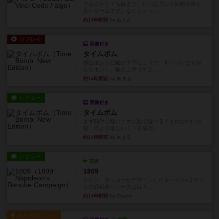
アルゴがとても好きで、たぶんプレイ回数が最も
多いゲームです。なんといっ...
約14時間前
by おとん
リプレイ
画像付き
タイムボム
僕はホントに嘘が下手なようで、すぐバレますみ
んなホント、嘘が上手ですよ...
約14時間前
by あまる
レビュー
画像付き
タイムボム
まず簡単で軽い！大人数で遊べる！それなのに小
箱！何より楽しい！！正体隠...
約14時間前
by あまる
レビュー
充実
1809
ケビン・ザッカーがデザインした１ヘクス=２マイ
ルの戦役級シリーズは以下...
約14時間前
by Chaco
ルール/インスト