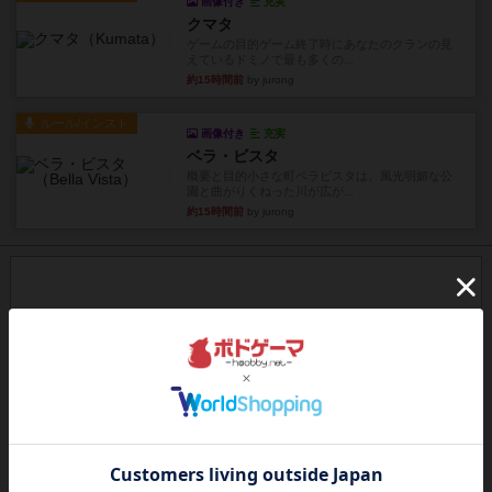
画像付き
充実
クマタ
ゲームの目的ゲーム終了時にあなたのクランの見
えているドミノで最も多くの...
約15時間前
by jurong
ルール/インスト
画像付き
充実
ベラ・ビスタ
概要と目的小さな町ベラビスタは、風光明媚な公
園と曲がりくねった川が広が...
約15時間前
by jurong