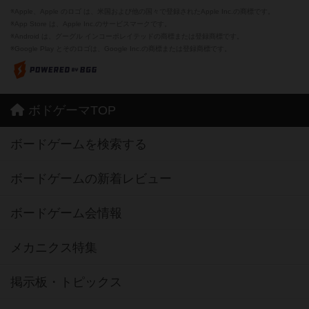
※Apple、Apple のロゴ は、米国および他の国々で登録されたApple Inc.の商標です。
※App Store は、Apple Inc.のサービスマークです。
※Android は、グーグル インコーポレイテッドの商標または登録商標です。
※Google Play とそのロゴは、Google Inc.の商標または登録商標です。
ボドゲーマTOP
ボードゲームを検索する
ボードゲームの新着レビュー
ボードゲーム会情報
メカニクス特集
掲示板・トピックス