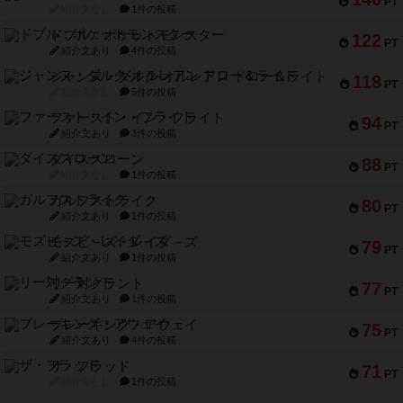
PT
紹介文なし
1件の投稿
ドブル：ポケットモンスター
122
PT
紹介文あり
4件の投稿
ジャンヌ・ダルク-オルレアン ドロー＆ライト
118
PT
紹介文なし
5件の投稿
ファースト・イン・フライト
94
PT
紹介文あり
3件の投稿
ダイススローン
88
PT
紹介文なし
1件の投稿
ガルフストライク
80
PT
紹介文あり
1件の投稿
モズビ－ズ・レイダ－ズ
79
PT
紹介文あり
1件の投稿
リー対グラント
77
PT
紹介文あり
1件の投稿
ブレーキング・アウェイ
75
PT
紹介文あり
4件の投稿
ザ・フラッド
71
PT
紹介文なし
1件の投稿