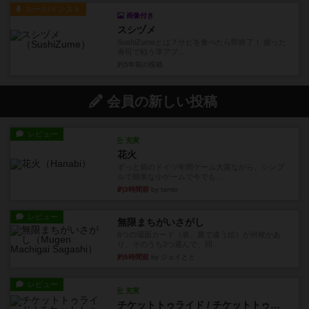
ルール/インスト
画像付き
スシヅメ
SushiZumeとは？サビを食べたら即終了！ 握った
寿司で戦う準アブ...
約5年前
の投稿
会員の新しい投稿
レビュー
充実
花火
ずっと前のドイツ年間ゲーム大賞ながら、シンプ
ルで簡単な小ゲームで今でも...
約3時間前
by tamio
レビュー
無限まちがいさがし
6つの場面カード（表、裏で違う絵）が何枚かあ
り、そのうち3つ選んで、同...
約5時間前
by ジェイとと
レビュー
充実
チケットトゥライド / チケットトゥライドアメリカ