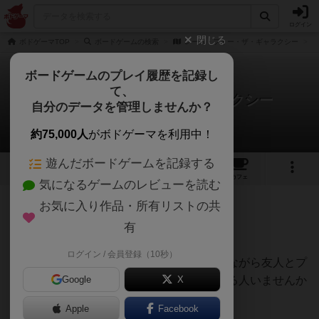
ログイン
閉じる
ボドゲーマTOP
ボードゲームの検索
レース・フォー・ザ・ギャラクシー
ボードゲームのプレイ履歴を記録し
て、
レース・フォー・ザ・ギャラクシー
自分のデータを管理しませんか？
EJPゲームズさんのルール/インスト
約75,000人
がボドゲーマを利用中！
遊んだボードゲームを記録する
8
14
139
トップ
画像
動画
レビュー
カフェ
気になるゲームのレビューを読む
お気に入り作品・所有リストの共
169名
0名
0
4年以上前
有
インスト動画を作りました！
ログイン / 会員登録（10秒）
名作のこちらの作品ですが、説明書を読みながら友人とプ
レイしようとしたとき発狂しかけた経験ある人いませんか
Google
X
ー？
Apple
Facebook