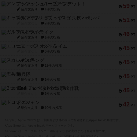
アンブッシュ！：ムーブアウト！
59
PT
紹介文あり
1件の投稿
キャプテン・フリップ：イスラ・ボンバ
51
PT
紹介文なし
2件の投稿
ガルフストライク
46
PT
紹介文あり
1件の投稿
エコーズ・オブ・タイム
45
PT
紹介文なし
8件の投稿
スカルキング
45
PT
紹介文あり
12件の投稿
海兵隊
45
PT
紹介文あり
1件の投稿
Bitter End ブタペスト救出作戦
45
PT
紹介文なし
1件の投稿
ドコジャン
42
PT
紹介文あり
10件の投稿
※Apple、Apple のロゴ は、米国および他の国々で登録されたApple Inc.の商標です。
※App Store は、Apple Inc.のサービスマークです。
※Android は、グーグル インコーポレイテッドの商標または登録商標です。
※Google Play とそのロゴは、Google Inc.の商標または登録商標です。