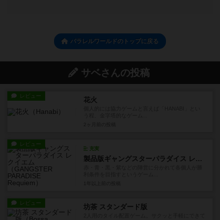
パラレルワールドのトップに戻る
サベさんの投稿
レビュー
花火
個人的には協力ゲームと言えば「HANABI」とい
う程、金字塔的なゲーム...
2ヶ月前
の投稿
レビュー
充実
製品版ギャングスターパラダイス レクイエム
赤・青・黒・紫などの陣営に分かれて各個人が勝
利条件を目指すというゲーム...
1年以上前
の投稿
レビュー
坊茶 スタンダード版
2人用のタイル配置ゲーム。サクッと手軽にできて