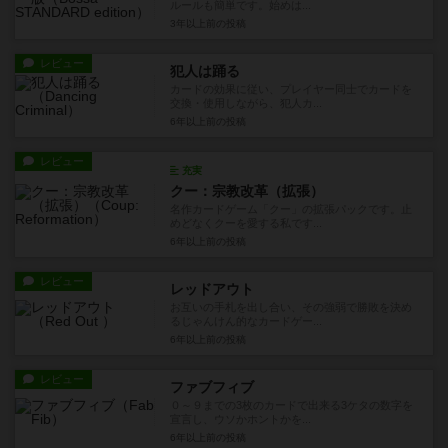
ルールも簡単です。始めは...
3年以上前
の投稿
レビュー
犯人は踊る
カードの効果に従い、プレイヤー同士でカードを
交換・使用しながら、犯人カ...
6年以上前
の投稿
レビュー
充実
クー：宗教改革（拡張）
名作カードゲーム「クー」の拡張パックです。止
めどなくクーを愛する私です...
6年以上前
の投稿
レビュー
レッドアウト
お互いの手札を出し合い、その強弱で勝敗を決め
るじゃんけん的なカードゲー...
6年以上前
の投稿
レビュー
ファブフィブ
０～９までの3枚のカードで出来る3ケタの数字を
宣言し、ウソかホントかを...
6年以上前
の投稿