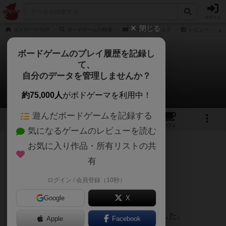
ログイン
閉じる
ボドゲーマTOP
ボードゲームの検索
パラレルワールド
レビュー
ボードゲームのプレイ履歴を記録し
て、
パラレルワールド
自分のデータを管理しませんか？
サベさんのレビュー
約75,000人
がボドゲーマを利用中！
遊んだボードゲームを記録する
4
1
7
トップ
画像
動画
レビュー
カフェ
気になるゲームのレビューを読む
お気に入り作品・所有リストの共
130名
0名
0
7年弱前
有
ログイン / 会員登録（10秒）
私には合いませんでした。
Google
X
坊主めくり＋チキンレースのような…
世界観がわかりづらく、入り込めませんでした。
Apple
Facebook