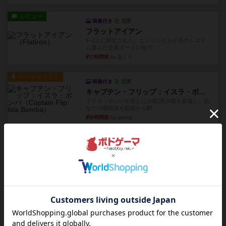
レビュー
画像付き
充実
フラットアイアン
1~2人に限定された、エンジンビルド系のシステ
ム選んだ企業ボードに街で...
約7時間前
by あくり
ルール/インスト
画像付き
充実
キャプテン・フリップ：イスラ・ボンバ
イスラ・ボンバを探しに出航!潜水艦を装備し、あ
なたの乗組員を監獄から解...
約9時間前
by jurong
ルール/インスト
画像付き
充実
トランスオリエント・エクスプレス
乗客の皆様、トランスオリエント・エクスプレス
にご乗車ありがとうございま...
約10時間前
by jurong
レビュー
画像付き
充実
フラットアイアン
世界に浸れる度 ☆☆☆☆★楽しさ ☆☆☆☆★