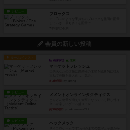
レビュー
ブロックス
テト◯スのような手持ちのブロックを盤面に配置
していき、最も多くを配置で...
7年弱前
の投稿
会員の新しい投稿
ルール/インスト
画像付き
充実
マーケットフレッシュ
目的あなたの店先に農産物の木箱を戦略的に積み
重ねて在庫を最大化し、競合...
約3時間前
by jurong
レビュー
メメントオンラインタクティクス
どんどん物量が増えて大変になっていく押し付け
合いが楽しいゲーム盛り上が...
約3時間前
by nekomanma222
レビュー
ヘックメック
サイコロゲームです1から5までの数字と芋虫がか