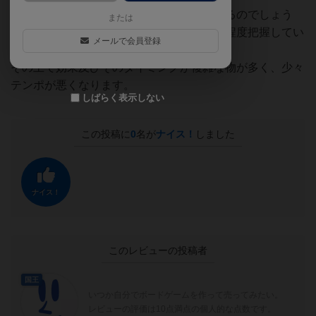
神カードを上手く使えば多少の戦略性もあるのでしょう
または
が、プレイヤー全員が神の特殊能力をある程度把握してい
メールで会員登録
なければ成り立ちません。
その上で効果及びそのタイミングが複雑な物が多く、少々
テンポが悪くなります。
しばらく表示しない
この投稿に
0
名が
ナイス！
しました
ナイス！
このレビューの投稿者
国王
いつか自分でボードゲームを作って売ってみたい。
レビューの評価は10点満点の個人的な点数です。