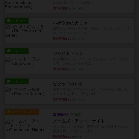
かれたダイス。これを振っ...
約5時間前
by みいやん
レビュー
ハゲタカのえじき
超有名なゲームですが、初めてプレイしました。1
から15までのカードがプ...
約5時間前
by みいやん
レビュー
ジャスト・ワン
まぁ面白かった‼️よくテレビとかのバラエティなん
かで、お題がわからずに...
約5時間前
by みいやん
レビュー
ピタッコカルタ
ボドゲ相席会でプレイしましたひらがなが書かれ
たカードを2枚まで手をつけ...
約5時間前
by みいやん
ルール/インスト
画像付き
充実
ノームズ・アット・ナイト
ベネボレンス女王は、忠実な臣民を称えるための
祝宴を開こうとしています。...
約6時間前
by jurong