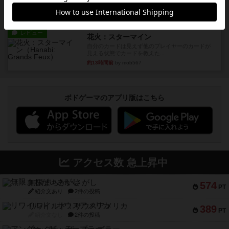
タイパ ☆☆☆☆☆マンハッ...
約11時間前
by DKnewyork
レビュー
花火：スターマイン
自分のカードは見えず他のプレイヤーのカードが
見える状態でカードを教えた...
約13時間前
by mob567
ボドゲーマのアプリ版はこちら
アクセス数 急上昇中
無限まちがいさがし
574
PT
紹介文あり
2件の投稿
リワイルド：サウスアメリカ
389
PT
紹介文なし
2件の投稿