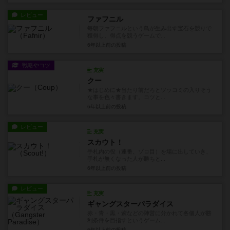
レビュー
ファフニル
毎朝ファフニルという鳥が生み出す宝石を競りで
獲得し、得点を競うゲームで...
6年以上前
の投稿
戦略やコツ
充実
クー
★はじめに★当たり前だろとツッコミの入りそう
な事を色々書きます。コツと...
6年以上前
の投稿
レビュー
充実
スカウト！
手札内の役（連番、ゾロ目）を場に出していき、
手札が無くなった人が勝ちと...
6年以上前
の投稿
レビュー
充実
ギャングスターパラダイス
赤・青・黒・紫などの陣営に分かれて各個人が勝
利条件を目指すというゲーム...
6年以上前
の投稿