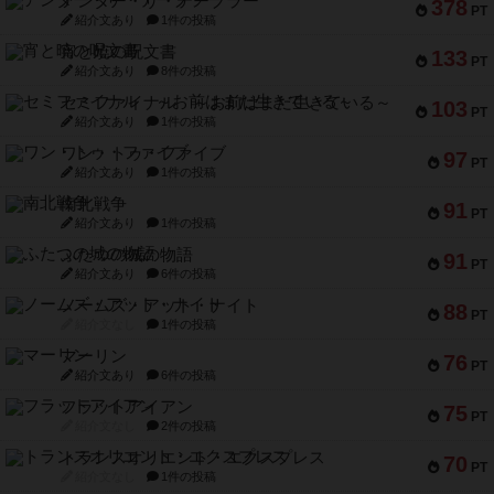
アンダー・ザ・テーブラー
378
PT
紹介文あり
1件の投稿
宵と暁の呪文書
133
PT
紹介文あり
8件の投稿
セミファイナル ～お前はまだ生きている～
103
PT
紹介文あり
1件の投稿
ワン・トゥ・ファイブ
97
PT
紹介文あり
1件の投稿
南北戦争
91
PT
紹介文あり
1件の投稿
ふたつの城の物語
91
PT
紹介文あり
6件の投稿
ノームズ・アット・ナイト
88
PT
紹介文なし
1件の投稿
マーリン
76
PT
紹介文あり
6件の投稿
フラットアイアン
75
PT
紹介文なし
2件の投稿
トランスオリエント・エクスプレス
70
PT
紹介文なし
1件の投稿