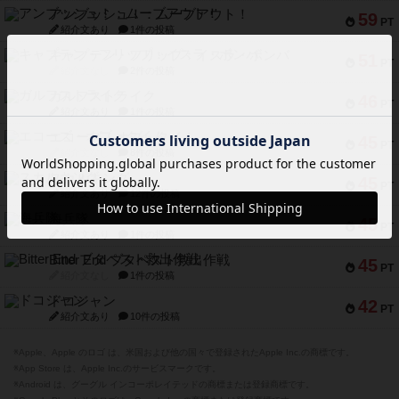
アンブッシュ！：ムーブアウト！
59
PT
紹介文あり
1件の投稿
キャプテン・フリップ：イスラ・ボンバ
51
PT
紹介文なし
2件の投稿
ガルフストライク
46
PT
紹介文あり
1件の投稿
エコーズ・オブ・タイム
45
PT
紹介文なし
8件の投稿
スカルキング
45
PT
紹介文あり
12件の投稿
海兵隊
45
PT
紹介文あり
1件の投稿
Bitter End ブタペスト救出作戦
45
PT
紹介文なし
1件の投稿
ドコジャン
42
PT
紹介文あり
10件の投稿
※Apple、Apple のロゴ は、米国および他の国々で登録されたApple Inc.の商標です。
※App Store は、Apple Inc.のサービスマークです。
※Android は、グーグル インコーポレイテッドの商標または登録商標です。