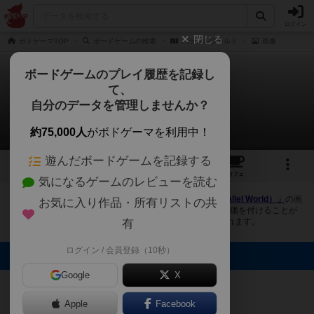
ログイン
閉じる
ボドゲーマTOP
ボードゲームの検索
パラレルワールド
画像
ボードゲームのプレイ履歴を記録し
て、
パラレルワールド
自分のデータを管理しませんか？
4件の画像
約75,000人
がボドゲーマを利用中！
遊んだボードゲームを記録する
4
1
7
トップ
画像
動画
レビュー
カフェ
気になるゲームのレビューを読む
ボドゲーマにログインすると、
「パラレルワールド（Parallel World）」
の画
お気に入り作品・所有リストの共
像をアップロード出来たり、他のユーザーの投稿画像に評価を付けることが
できます。また、トップ6の画像は様々なページで表示されます。
有
ログイン / 会員登録（10秒）
トップに表示される画像
Google
X
ぺぺろん
ぺぺろん
ぺぺろん
ぺぺろん
Apple
Facebook