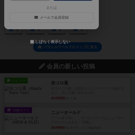
または
メールで会員登録
0
0
0
0
しばらく表示しない
パラレルワールドのトップに戻る
会員の新しい投稿
レビュー
街コロ通
街コロとの違いは初めから二つサイコロを振れる
など、少しの違いはあるけれ...
約5時間前
by くみ
戦略やコツ
ニューオールド
ゲーム終了時に、「オールドカードとニューカー
ドのどちらもある」 状態に...
約6時間前
by オグランド（Oguland）