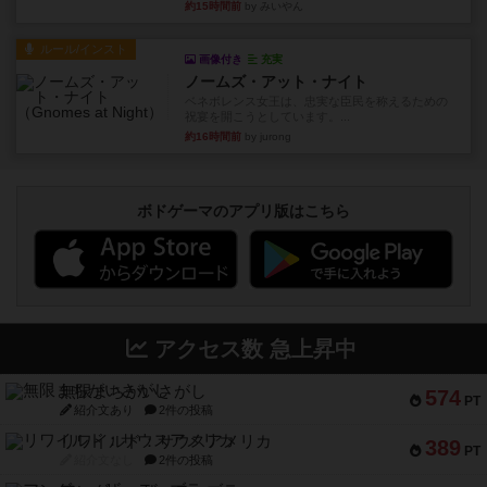
約15時間前
by みいやん
ルール/インスト
画像付き
充実
ノームズ・アット・ナイト
ベネボレンス女王は、忠実な臣民を称えるための
祝宴を開こうとしています。...
約16時間前
by jurong
ボドゲーマのアプリ版はこちら
アクセス数 急上昇中
無限まちがいさがし
574
PT
紹介文あり
2件の投稿
リワイルド：サウスアメリカ
389
PT
紹介文なし
2件の投稿