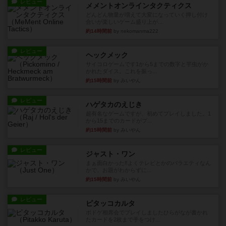
レビュー
メメントオンラインタクティクス
どんどん物量が増えて大変になっていく押し付け
合いが楽しいゲーム盛り上が...
約14時間前
by nekomanma222
レビュー
ヘックメック
サイコロゲームです1から5までの数字と芋虫がか
かれたダイス。これを振っ...
約15時間前
by みいやん
レビュー
ハゲタカのえじき
超有名なゲームですが、初めてプレイしました。1
から15までのカードがプ...
約15時間前
by みいやん
レビュー
ジャスト・ワン
まぁ面白かった‼️よくテレビとかのバラエティなん
かで、お題がわからずに...
約15時間前
by みいやん
レビュー
ピタッコカルタ
ボドゲ相席会でプレイしましたひらがなが書かれ
たカードを2枚まで手をつけ...