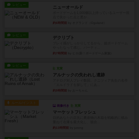
レビュー
ニューオールド
ボードゲームを1,000個以上持っているユーザー視
点で良かった点と悪か...
約6時間前
by オグランド（Oguland）
レビュー
デクリプト
プレイ感がしっかりしてるから、超ボードゲーム
やったなって感じ。パーティ...
約7時間前
by ヒロ(新！ボードゲーム家族)
レビュー
充実
アルナックの失われし遺跡
アナログ対人プレイ数回。クニツィア先生の名作
「エルドラドを探して」にあ...
約9時間前
by おーちゃん
ルール/インスト
画像付き
充実
マーケットフレッシュ
目的あなたの店先に農産物の木箱を戦略的に積み
重ねて在庫を最大化し、競合...
約13時間前
by jurong