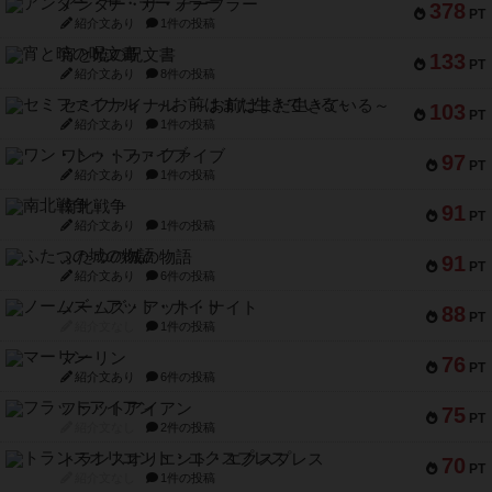
アンダー・ザ・テーブラー
378
PT
紹介文あり
1件の投稿
宵と暁の呪文書
133
PT
紹介文あり
8件の投稿
セミファイナル ～お前はまだ生きている～
103
PT
紹介文あり
1件の投稿
ワン・トゥ・ファイブ
97
PT
紹介文あり
1件の投稿
南北戦争
91
PT
紹介文あり
1件の投稿
ふたつの城の物語
91
PT
紹介文あり
6件の投稿
ノームズ・アット・ナイト
88
PT
紹介文なし
1件の投稿
マーリン
76
PT
紹介文あり
6件の投稿
フラットアイアン
75
PT
紹介文なし
2件の投稿
トランスオリエント・エクスプレス
70
PT
紹介文なし
1件の投稿