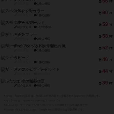
66
PT
紹介文なし
1件の投稿
スペクタキュラー
60
PT
紹介文なし
1件の投稿
スモールワールド
59
PT
紹介文あり
13件の投稿
ギャンブラー
58
PT
紹介文なし
2件の投稿
Bitter End ブタペスト救出作戦
52
PT
紹介文なし
1件の投稿
ラピード
46
PT
紹介文なし
1件の投稿
ザ・フラッフィー・ライト
44
PT
紹介文なし
0件の投稿
ふたつの城の物語
39
PT
紹介文あり
6件の投稿
※Apple、Apple のロゴ は、米国および他の国々で登録されたApple Inc.の商標です。
※App Store は、Apple Inc.のサービスマークです。
※Android は、グーグル インコーポレイテッドの商標または登録商標です。
※Google Play とそのロゴは、Google Inc.の商標または登録商標です。