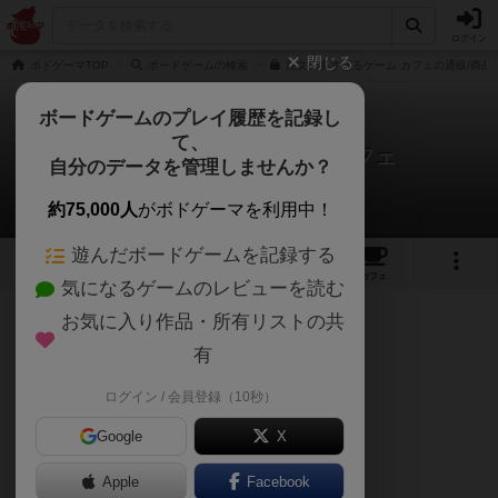
ログイン
閉じる
ボドゲーマTOP
ボードゲームの検索
注文の多すぎるゲーム カフェの通販/商品
ボードゲームのプレイ履歴を記録し
て、
注文の多すぎるゲーム カフェ
自分のデータを管理しませんか？
ワタルさんのレビュー
約75,000人
がボドゲーマを利用中！
遊んだボードゲームを記録する
4
2
7
91
トップ
画像
動画
レビュー
カフェ
気になるゲームのレビューを読む
お気に入り作品・所有リストの共
301名
0名
0
約4年前
有
ログイン / 会員登録（10秒）
3/5点
Google
X
Apple
Facebook
ひたすら注文を