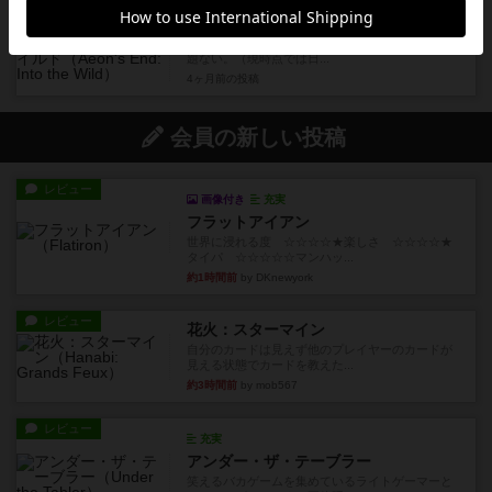
レビュー
イーオンズ・エンド：イントゥザワイルド
4 /5点新たな時代ミニ拡張だがそちら無くても問
題ない。（現時点では日...
4ヶ月前
の投稿
会員の新しい投稿
レビュー
画像付き
充実
フラットアイアン
世界に浸れる度 ☆☆☆☆★楽しさ ☆☆☆☆★
タイパ ☆☆☆☆☆マンハッ...
約1時間前
by DKnewyork
レビュー
花火：スターマイン
自分のカードは見えず他のプレイヤーのカードが
見える状態でカードを教えた...
約3時間前
by mob567
レビュー
充実
アンダー・ザ・テーブラー
笑えるバカゲームを集めているライトゲーマーと