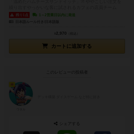
「温めたハムチーズサンドイッチ」?! ややこしい注文を
繰り出すやっかいな客に試されるカフェの店員チーム
残り1点
1～2営業日以内に発送
日本語ルール付き/日本語版
2,970
¥
（税込）
カートに追加する
このレビューの投稿者
神
デッキ構築 ダイスゲーム など特に好き
ワタル
シェアする