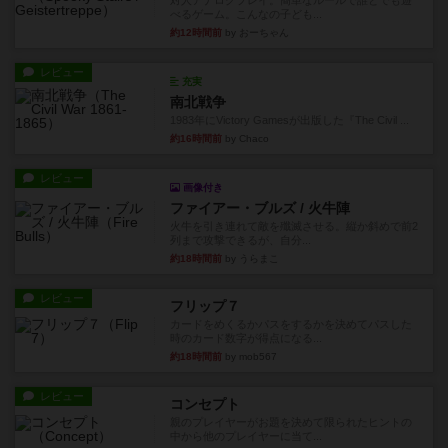
対人アナログプレイ。簡単なルールで誰とでも遊
べるゲーム。こんなの子ども...
約12時間前
by おーちゃん
レビュー
充実
南北戦争
1983年にVictory Gamesが出版した『The Civil ...
約16時間前
by Chaco
レビュー
画像付き
ファイアー・ブルズ / 火牛陣
火牛を引き連れて敵を殲滅させる。縦か斜めで前2
列まで攻撃できるが、自分...
約18時間前
by うらまこ
レビュー
フリップ７
カードをめくるかパスをするかを決めてパスした
時のカード数字が得点になる...
約18時間前
by mob567
レビュー
コンセプト
親のプレイヤーがお題を決めて限られたヒントの
中から他のプレイヤーに当て...