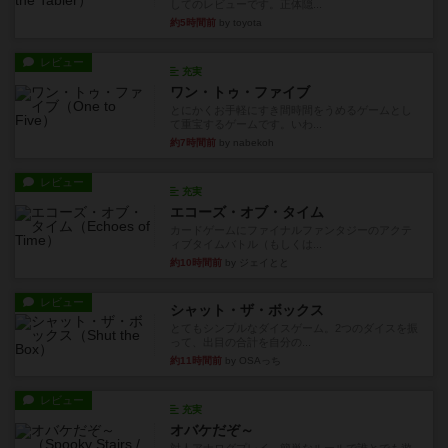
してのレビューです。正体隠...
約5時間前
by toyota
レビュー
充実
ワン・トゥ・ファイブ
とにかくお手軽にすき間時間をうめるゲームとし
て重宝するゲームです。いわ...
約7時間前
by nabekoh
レビュー
充実
エコーズ・オブ・タイム
カードゲームにファイナルファンタジーのアクテ
ィブタイムバトル（もしくは...
約10時間前
by ジェイとと
レビュー
シャット・ザ・ボックス
とてもシンプルなダイスゲーム。2つのダイスを振
って、出目の合計を自分の...
約11時間前
by OSAっち
レビュー
充実
オバケだぞ～