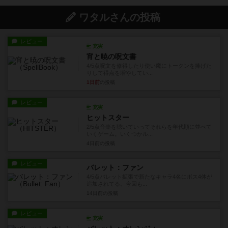
ワタルさんの投稿
レビュー
充実
宵と暁の呪文書
4/5点呪文を修得したり使い魔にトークンを捧げた
りして得点を増やしてい...
1日前
の投稿
レビュー
充実
ヒットスター
2/5点音楽を聴いていってそれらを年代順に並べて
いくゲーム。いくつかル...
4日前
の投稿
レビュー
バレット：ファン
4/5点バレット拡張で新たなキャラ4名にボス4体が
追加されてる。今回も...
14日前
の投稿
レビュー
充実