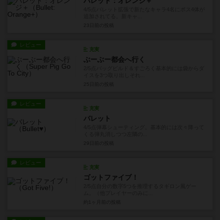
バレット：オレンジ＋
4/5点バレット拡張で新たなキャラ4名にボス4体が
追加されてる。新キャ...
23日前
の投稿
レビュー
充実
ぶーぶー都会へ行く
2/5点バッグビルド＆すごろく基本的には袋からダ
イスを3つ取り出しそれ...
25日前
の投稿
レビュー
充実
バレット
4/5点弾幕シューティング。基本的には次々降って
くる弾丸消しつつ左隣の...
29日前
の投稿
レビュー
充実
ゴットファイブ！
2/5点自分の数字5つを推理するタギロン風ゲー
ム。（他プレイヤーのみに...
約1ヶ月前
の投稿