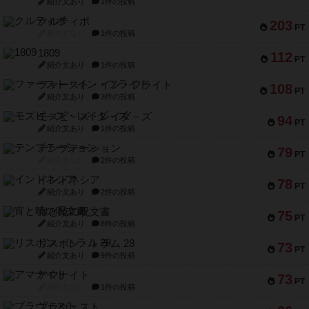
紹介文あり
1件の投稿
クルティボ
203
PT
紹介文なし
1件の投稿
1809
112
PT
紹介文あり
1件の投稿
ファースト・イン・フライト
108
PT
紹介文あり
3件の投稿
モズビ－ズ・レイダ－ズ
94
PT
紹介文あり
1件の投稿
テンプテーション
79
PT
紹介文なし
2件の投稿
インドネシア
78
PT
紹介文あり
2件の投稿
宵と暁の呪文書
75
PT
紹介文あり
8件の投稿
リスボン・トラム 28
73
PT
紹介文あり
9件の投稿
アマナイト
73
PT
紹介文なし
1件の投稿
ブラヴェスト