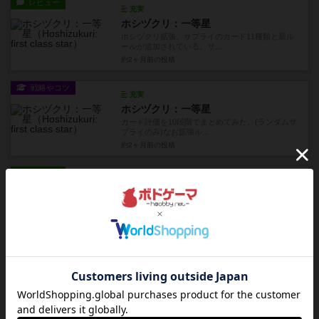
レビュー
充実
ホシヅクリ：一等星
ホシヅクリ拡張。サプライのカード11種類と新ル
ールが追加されている。サ...
約2ヶ月前
の投稿
戦略やコツ
充実
ホシヅクリ：一等星
カード評価を10段階でまとめてみた。(ランダムサ
プライのみ)なお拡張ル...
約2ヶ月前
の投稿
レビュー
充実
ドラゴンクエスト：スライムレース
5/5点1着2着を予想するレースゲーム。基本的には
手札からカードを1枚...
2ヶ月前
の投稿
レビュー
ウノ クアトロ ならべてフォー
4/5点縦横ナナメのいずれかに同じ色か数字を4つ
揃えたら勝ちのいわゆる...
3ヶ月前
の投稿