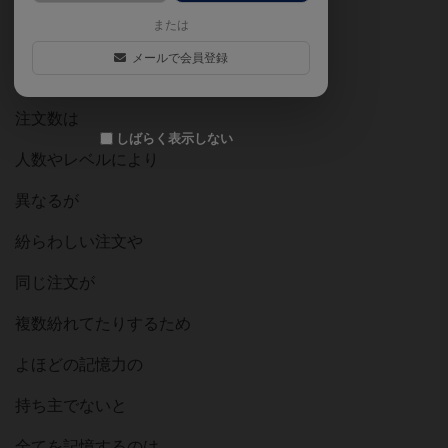
または
記憶していく協力ゲーム。
メールで会員登録
注文数は
しばらく表示しない
人数やレベルにより
異なるが
紛らわしい注文や
同じ注文が
複数紛れてたりするため
よほどの記憶力の
持ち主でないと
全てを記憶するのは