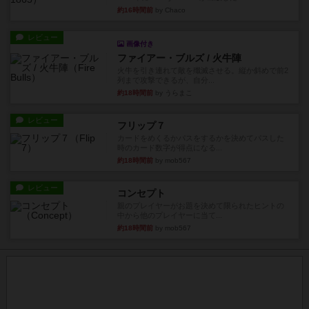
約16時間前
by Chaco
レビュー
画像付き
ファイアー・ブルズ / 火牛陣
火牛を引き連れて敵を殲滅させる。縦か斜めで前2
列まで攻撃できるが、自分...
約18時間前
by うらまこ
レビュー
フリップ７
カードをめくるかパスをするかを決めてパスした
時のカード数字が得点になる...
約18時間前
by mob567
レビュー
コンセプト
親のプレイヤーがお題を決めて限られたヒントの
中から他のプレイヤーに当て...
約18時間前
by mob567