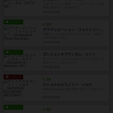
まるでディズニー映画『ズートピア』のような世
界観の推理ゲーム基本的なゲ...
約9年前
の投稿
レビュー
充実
グラデュエーション・フォトレコーズ！
卒業アルバムを作るボードゲームです。Twitterで
の評判を聞いて20...
約9年前
の投稿
レビュー
ダンジョンオブマンダム：エイト
オインクゲームズさんのセルフリメイク作品（旧
版はやったことありません）...
約9年前
の投稿
リプレイ
充実
ナショナルエコノミー・メセナ
National Economy MECENAT 初プレイ記念にリプ
レ...
約9年前
の投稿
レビュー
充実