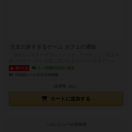
注文の多すぎるゲーム カフェの通販
「温めたハムチーズサンドイッチ」?! ややこしい注文を
繰り出すやっかいな客に試されるカフェの店員チーム
残り1点
1～2営業日以内に発送
日本語ルール付き/日本語版
2,970
¥
（税込）
カートに追加する
このレビューの投稿者