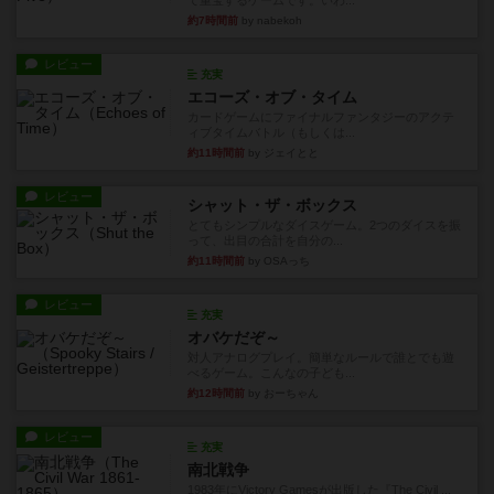
て重宝するゲームです。いわ...
約7時間前
by nabekoh
レビュー
充実
エコーズ・オブ・タイム
カードゲームにファイナルファンタジーのアクテ
ィブタイムバトル（もしくは...
約11時間前
by ジェイとと
レビュー
シャット・ザ・ボックス
とてもシンプルなダイスゲーム。2つのダイスを振
って、出目の合計を自分の...
約11時間前
by OSAっち
レビュー
充実
オバケだぞ～
対人アナログプレイ。簡単なルールで誰とでも遊
べるゲーム。こんなの子ども...
約12時間前
by おーちゃん
レビュー
充実
南北戦争
1983年にVictory Gamesが出版した『The Civil ...