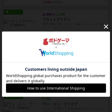
11分前
by jurong
レビュー
画像付き
充実
フラットアイアン
世界に浸れる度 ☆☆☆☆★楽しさ ☆☆☆☆★
タイパ ☆☆☆☆☆マンハッ...
約1時間前
by DKnewyork
レビュー
花火：スターマイン
自分のカードは見えず他のプレイヤーのカードが
見える状態でカードを教えた...
約3時間前
by mob567
レビュー
充実
アンダー・ザ・テーブラー
笑えるバカゲームを集めているライトゲーマーと
してのレビューです。正体隠...
約6時間前
by toyota
レビュー
充実
ワン・トゥ・ファイブ
とにかくお手軽にすき間時間をうめるゲームとし