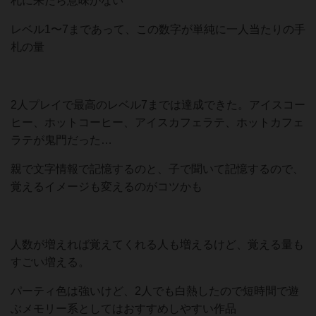
札に来たら意味がない
レベル1〜7まであって、この数字が単純に一人当たりの手
札の量
2人プレイで最高のレベル7までは達成できた。アイスコー
ヒー、ホットコーヒー、アイスカフェラテ、ホットカフェ
ラテが鬼門だった…
親で文字情報で記憶するのと、子で聞いて記憶するので、
覚えるイメージも変えるのがコツかも
人数が増えれば覚えてくれる人も増えるけど、覚える量も
すごい増える。
パーティ色は強いけど、2人でも白熱したので短時間で遊
ぶメモリー系としてはおすすめしやすい作品