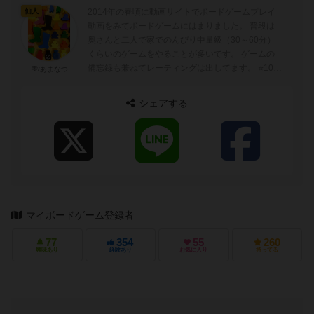
2014年の春頃に動画サイトでボードゲームプレイ
仙人
動画をみてボードゲームにはまりました。 普段は
奥さんと二人で家でのんびり中量級（30～60分）
くらいのゲームをやることが多いです。 ゲームの
備忘録も兼ねてレーティングは出してます。 ⭐️10-9
雫/あまなつ
毎日でもやりたい！ ⭐...
シェアする
マイボードゲーム登録者
77
354
55
260
興味あり
経験あり
お気に入り
持ってる