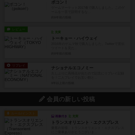
ポコン！
ゲームマーケット2017春で購入しました。このゲ
ームを一言で説明するな...
約9年前
の投稿
レビュー
充実
トーキョー・ハイウェイ
2016年のゲムマ秋で購入しました。Twitterで宣伝
ツイートを見た...
約9年前
の投稿
リプレイ
ナショナルエコノミー
久しぶりに高得点が出たので記念にリプレイ記録
を！二人プレイでお互い割と...
9年以上前
の投稿
会員の新しい投稿
ルール/インスト
画像付き
充実
トランスオリエント・エクスプレス
乗客の皆様、トランスオリエント・エクスプレス
にご乗車ありがとうございま...