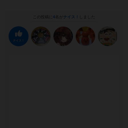
この投稿に
4
名が
ナイス！
しました
ナイス！