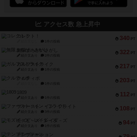
アクセス数 急上昇中
コレクト！
340
PT
紹介文なし
1件の投稿
無限まちがいさがし
322
PT
紹介文あり
2件の投稿
ガルフストライク
217
PT
紹介文あり
1件の投稿
クルティボ
203
PT
紹介文なし
1件の投稿
1809
112
PT
紹介文あり
1件の投稿
ファースト・イン・フライト
108
PT
紹介文あり
3件の投稿
モズビ－ズ・レイダ－ズ
94
PT
紹介文あり
1件の投稿
テンプテーション
79