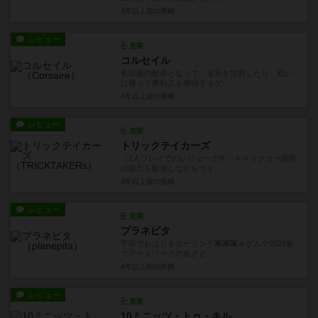
4年以上前
の投稿
レビュー
充実
コルセイル
私掠船の船長となって、宝石を交易したり、戦い
に勝って勝利点を獲得するゲ...
4年以上前
の投稿
レビュー
充実
トリックテイカーズ
〈2人プレイでのレビューです〉キャラクター固有
の能力を駆使しながらでト...
4年以上前
の投稿
レビュー
充実
プラネピタ
宇宙でおはじきカーリング👾👾👾🥌ゲムマ2022春
でアートワークの良さと...
4年以上前
の投稿
レビュー
充実
10ミニッツ・トゥ・キル