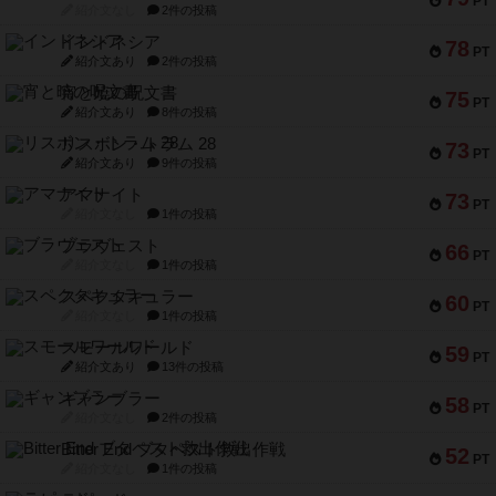
PT
紹介文なし
2件の投稿
インドネシア
78
PT
紹介文あり
2件の投稿
宵と暁の呪文書
75
PT
紹介文あり
8件の投稿
リスボン・トラム 28
73
PT
紹介文あり
9件の投稿
アマナイト
73
PT
紹介文なし
1件の投稿
ブラヴェスト
66
PT
紹介文なし
1件の投稿
スペクタキュラー
60
PT
紹介文なし
1件の投稿
スモールワールド
59
PT
紹介文あり
13件の投稿
ギャンブラー
58
PT
紹介文なし
2件の投稿
Bitter End ブタペスト救出作戦
52
PT
紹介文なし
1件の投稿