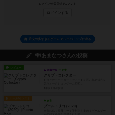
ログイン/会員登録でコメント
ログインする
注文の多すぎるゲーム カフェのトップに戻る
雫/あまなつさんの投稿
レビュー
画像付き
充実
クリプトコレクター
お金とオーナーカードでアートを買い集め得点を
競うオークションゲーム💵💵...
4年以上前
の投稿
ルール/インスト
充実
プエルトリコ (2020)
自分の島を発展させて勝利点を集めるゲームゲー
ムの終了条件が達成された時...