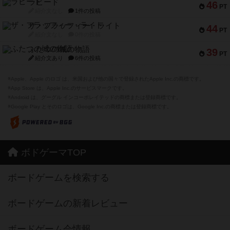
ラピード
46
PT
紹介文なし
1件の投稿
ザ・フラッフィー・ライト
44
PT
紹介文なし
0件の投稿
ふたつの城の物語
39
PT
紹介文あり
6件の投稿
※Apple、Apple のロゴ は、米国および他の国々で登録されたApple Inc.の商標です。
※App Store は、Apple Inc.のサービスマークです。
※Android は、グーグル インコーポレイテッドの商標または登録商標です。
※Google Play とそのロゴは、Google Inc.の商標または登録商標です。
ボドゲーマTOP
ボードゲームを検索する
ボードゲームの新着レビュー
ボードゲーム会情報