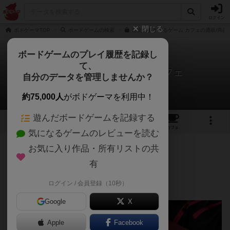
ログイン
閉じる
ボドゲーマTOP
ボードゲームの検索
注文の多すぎるゲーム カフェの通販/商品
ボードゲームのプレイ履歴を記録し
て、
注文の多すぎるゲーム カフェ
自分のデータを管理しませんか？
雫/あまなつさんのレビュー
約75,000人
がボドゲーマを利用中！
遊んだボードゲームを記録する
4
2
7
91
トップ
画像
動画
レビュー
カフェ
気になるゲームのレビューを読む
お気に入り作品・所有リストの共
367名
4名
0
4年以上前
有
ログイン / 会員登録（10秒）
カフェの注文をみんなで記憶するゲーム☕️
Google
X
Apple
Facebook